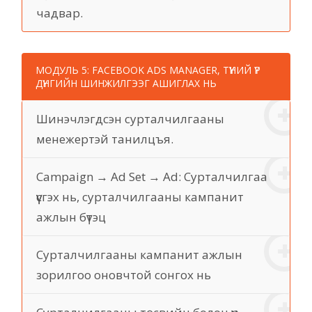
чадвар.
МОДУЛЬ 5: FACEBOOK ADS MANAGER, ТҮҮНИЙ ҮР
ДҮНГИЙН ШИНЖИЛГЭЭГ АШИГЛАХ НЬ
Шинэчлэгдсэн сурталчилгааны
менежертэй танилцъя.
Campaign → Ad Set → Ad: Сурталчилгаа
үүсгэх нь, сурталчилгааны кампанит
ажлын бүтэц
Сурталчилгааны кампанит ажлын
зорилгоо оновчтой сонгох нь