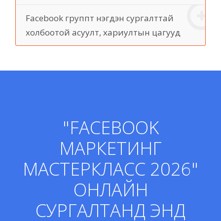
Facebook группт нэгдэн сургалттай
холбоотой асуулт, хариултын цагууд
"FACEBOOK
МАРКЕТИНГ
МАСТЕРКЛАСС 2026"
ОНЛАЙН
СУРГАЛТАНД ЭНД