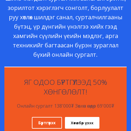
зорилтот хэрэглэгч сонголт, борлуулалт
руу хөтлөх шилдэг санал, сурталчилгааны
бүтэц, үр дүнгийн үнэлгээ хийх гээд
хамгийн сүүлийн үеийн мэдлэг, арга
техникийг багтаасан бүрэн зураглал
бүхий онлайн сургалт.
ЯГ ОДОО БҮРТГҮҮЛЭЭД 50%
ХӨНГӨЛӨЛТ!
Онлайн сургалт 138'000₮ Зөвхөн өнөөдөр 69'000₮
Бүртгүүлэх
Хөтөлбөр үзэх