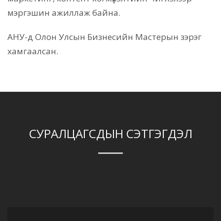
мэргэшин ажиллаж байна.
АНУ-д Олон Улсын Бизнесийн Мастерын зэрэг
хамгаалсан.
СУРАЛЦАГСДЫН СЭТГЭГДЭЛ