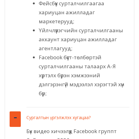
Фейсбүүк сурталчилгаагаа
хариуцан ажилладаг
маркетерууд;
Үйлчлүүлэгчийн сурталчилгааны
аккаунт хариуцан ажилладаг
агентлагууд;
Facebook бүүст-төлбөртэй
сурталчилгааны талаарх A-Я
хүртэлх бүрэн хэмжээний
дэлгэрэнгүй мэдээлэл хэрэгтэй хүн
бүр;
Сургалтын үргэлжлэх хугацаа?
Бүх видео хичээлүүд Facebook группт