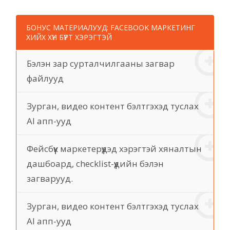
БОНУС МАТЕРИАЛУУД: FACEBOOK МАРКЕТИНГ
ХИЙХ ХҮН БҮРТ ХЭРЭГТЭЙ
Бэлэн зар сурталчилгааны загвар
файлууд
Зурган, видео контент бэлтгэхэд туслах
AI апп-ууд
Фейсбүүк маркетерүүдэд хэрэгтэй хяналтын
дашбоард, checklist-үүдийн бэлэн
загварууд.
Зурган, видео контент бэлтгэхэд туслах
AI апп-ууд