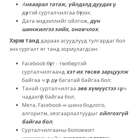
А
нхаарал татаж, үйлдэлд дуудах
үр
дүнтэй сурталчилгаа бүтээх;
Дата мэдээллийг ойлгож,
дүн
шинжилгээ хийх, оновчлох
;
Хэрэв танд
дараах асуудлууд тулгардаг бол
энэ сургалт яг танд зориулагдсан:
Facebook бүүст - төлбөртэй
сурталчилгаанд
хэт их төсөв зарцуулж
байгаа ч үр дүн багатай байгаа бол;
Танай сурталчилгаа
зөв хүмүүстээ
хүрч
чадахгүй байгаа бол;
Мета, Facebook-н шинэ бодлого,
алгоритм, хязгаарлалтуудыг
ойлгохгүй
байгаа бол
;
Сурталчилгааны боломжит