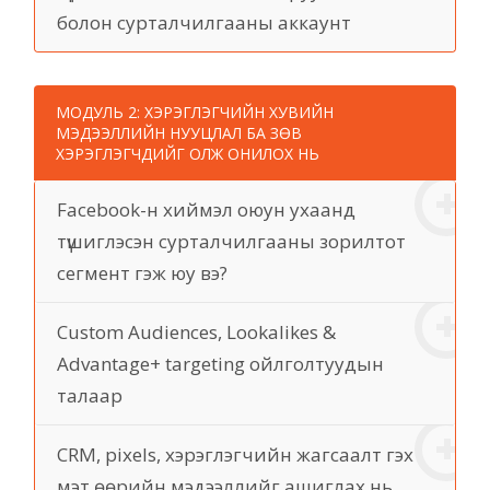
болон сурталчилгааны аккаунт
МОДУЛЬ 2: ХЭРЭГЛЭГЧИЙН ХУВИЙН
МЭДЭЭЛЛИЙН НУУЦЛАЛ БА ЗӨВ
ХЭРЭГЛЭГЧДИЙГ ОЛЖ ОНИЛОХ НЬ
Facebook-н хиймэл оюун ухаанд
түшиглэсэн сурталчилгааны зорилтот
сегмент гэж юу вэ?
Custom Audiences, Lookalikes &
Advantage+ targeting ойлголтуудын
талаар
CRM, pixels, хэрэглэгчийн жагсаалт гэх
мэт өөрийн мэдээллийг ашиглах нь