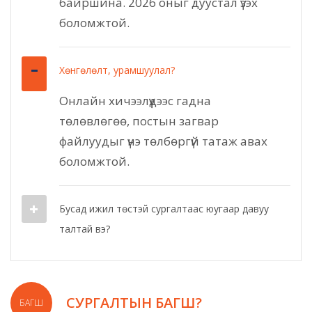
байршина. 2026 оныг дуустал үзэх
боломжтой.
Хөнгөлөлт, урамшуулал?
Онлайн хичээлүүдээс гадна
төлөвлөгөө, постын загвар
файлуудыг үнэ төлбөргүй татаж авах
боломжтой.
Бусад ижил төстэй сургалтаас юугаар давуу
талтай вэ?
СУРГАЛТЫН БАГШ?
БАГШ