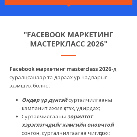
"FACEBOOK МАРКЕТИНГ
МАСТЕРКЛАСС 2026"
Facebook маркетинг masterclass 2026
-д
суралцсанаар та дараах ур чадварыг
эзэмших болно:
Өндөр үр дүнтэй
сурталчилгааны
кампанит ажил үүсгэх, удирдах;
Сурталчилгааны
зорилтот
хэрэглэгчдийг хамгийн оновчтой
сонгон, сурталчилгаагаа чиглүүлэх;