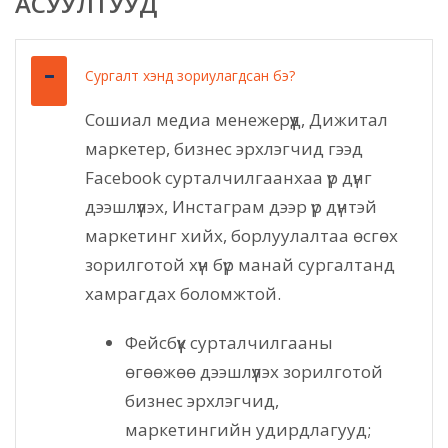
АСУУЛТУУД
Сургалт хэнд зориулагдсан бэ?
Сошиал медиа менежерүүд, Дижитал
маркетер, бизнес эрхлэгчид гээд
Facebook сурталчилгаанхаа үр дүнг
дээшлүүлэх, Инстаграм дээр үр дүнтэй
маркетинг хийх, борлуулалтаа өсгөх
зорилготой хүн бүр манай сургалтанд
хамрагдах боломжтой.
Фейсбүүк сурталчилгааны
өгөөжөө дээшлүүлэх зорилготой
бизнес эрхлэгчид,
маркетингийн удирдлагууд;