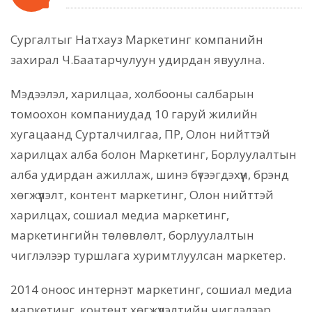
Сургалтыг Натхауз Маркетинг компанийн
захирал Ч.Баатарчулуун удирдан явуулна.
Мэдээлэл, харилцаа, холбооны салбарын
томоохон компаниудад 10 гаруй жилийн
хугацаанд Сурталчилгаа, ПР, Олон нийттэй
харилцах алба болон Маркетинг, Борлуулалтын
алба удирдан ажиллаж, шинэ бүтээгдэхүүн, брэнд
хөгжүүлэлт, контент маркетинг, Олон нийттэй
харилцах, сошиал медиа маркетинг,
маркетингийн төлөвлөлт, борлуулалтын
чиглэлээр туршлага хуримтлуулсан маркетер.
2014 оноос интернэт маркетинг, сошиал медиа
маркетинг, контент хөгжүүлэлтийн чиглэлээр