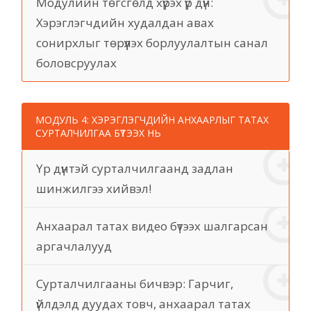
Модулийн төгсгөлд хүрэх үр дүн:
Хэрэглэгчдийн худалдан авах
сонирхлыг төрүүлэх борлуулалтын санал
боловсруулах
МОДУЛЬ 4: ХЭРЭГЛЭГЧДИЙН АНХААРЛЫГ ТАТАХ
СУРТАЛЧИЛГАА БҮТЭЭХ НЬ
Үр дүнтэй сурталчилгаанд задлан
шинжилгээ хийвэл!
Анхаарал татах видео бүтээх шалгарсан
аргачлалууд
Сурталчилгааны бичвэр: Гарчиг,
үйлдэлд дуудах товч, анхаарал татах