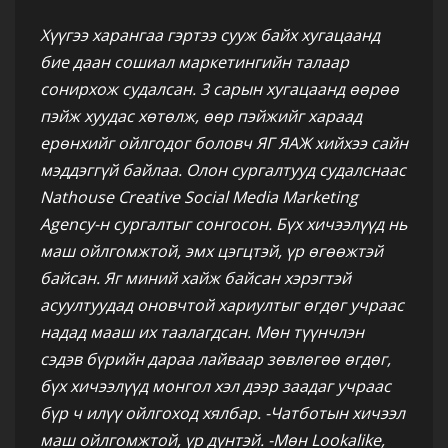
Хүүгээ харангаа гэртээ сууж байх хугацаанд
бие даан сошиал маркетингийн талаар
сонирхож судалсан. 3 сарын хугацаанд өөрөө
пэйж хуудас хөтөлж, өөр пэйжийг хараад
ерөнхийг ойлгодог боловч ЯГ ЯАЖ хийхээ сайн
мэддэггүй байлаа. Олон сургалтууд судалснаас
Nathouse Creative Social Media Marketing
Agency-н сургалтыг сонгосон. Бүх хичээлүүд нь
маш ойлгомжтой, эмх цэгцтэй, үр өгөөжтэй
байсан. Яг миний хайж байсан хэрэгтэй
асуултуудад оновчтой хариултыг өгдөг учраас
надад мааш их таалагдсан. Мөн түүнчлэн
сэдэв бүрийн дараа лайваар зөвлөгөө өгдөг,
бүх хичээлүүд монгол хэл дээр заадаг учраас
бүр ч илүү ойлгоход хялбар. -Чатботын хичээл
маш ойлгомжтой, үр дүнтэй. -Мөн Lookalike,