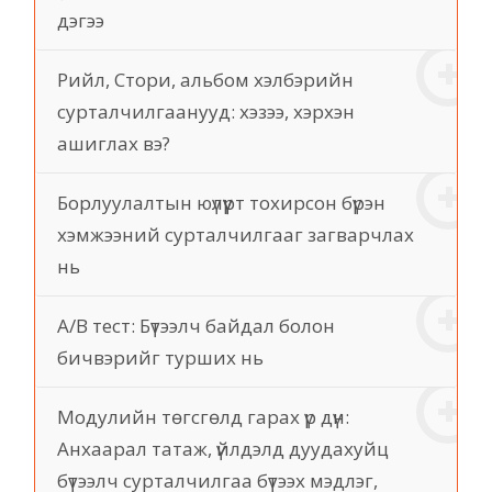
дэгээ
Рийл, Стори, альбом хэлбэрийн
сурталчилгаанууд: хэзээ, хэрхэн
ашиглах вэ?
Борлуулалтын юүлүүрт тохирсон бүрэн
хэмжээний сурталчилгааг загварчлах
нь
A/B тест: Бүтээлч байдал болон
бичвэрийг турших нь
Модулийн төгсгөлд гарах үр дүн:
Анхаарал татаж, үйлдэлд дуудахуйц
бүтээлч сурталчилгаа бүтээх мэдлэг,