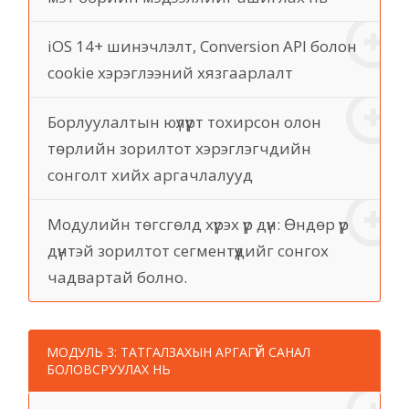
iOS 14+ шинэчлэлт, Conversion API болон
cookie хэрэглээний хязгаарлалт
Борлуулалтын юүлүүрт тохирсон олон
төрлийн зорилтот хэрэглэгчдийн
сонголт хийх аргачлалууд
Модулийн төгсгөлд хүрэх үр дүн: Өндөр үр
дүнтэй зорилтот сегментүүдийг сонгох
чадвартай болно.
МОДУЛЬ 3: ТАТГАЛЗАХЫН АРГАГҮЙ САНАЛ
БОЛОВСРУУЛАХ НЬ