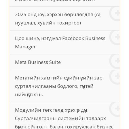
2025 онд юу, хэрхэн өөрчлөгдөв (AI,
нууцлал, хувийн тохиргоо)
Цоо шинэ, нэгдмэл Facebook Business
Manager
Meta Business Suite
Метагийн хамгийн сүүлийн үеийн зар
сурталчилгааны бодлого, түүнтэй
нийцүүлэх нь
Модулийн төгсгөлд хүрэх үр дүн:
Сурталчилгааны системийн талаарх
бүрэн ойлголт, бэлэн тохируулсан бизнес