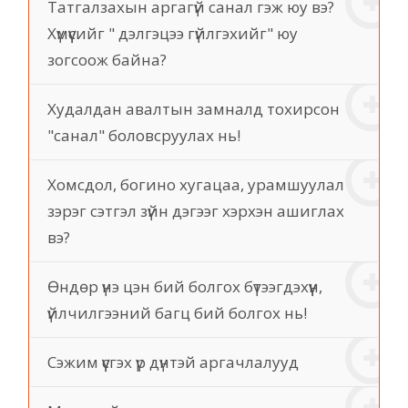
Татгалзахын аргагүй санал гэж юу вэ?
Хүмүүсийг " дэлгэцээ гүйлгэхийг" юу
зогсоож байна?
Худалдан авалтын замналд тохирсон
"санал" боловсруулах нь!
Хомсдол, богино хугацаа, урамшуулал
зэрэг сэтгэл зүйн дэгээг хэрхэн ашиглах
вэ?
Өндөр үнэ цэн бий болгох бүтээгдэхүүн,
үйлчилгээний багц бий болгох нь!
Сэжим үүсгэх үр дүнтэй аргачлалууд