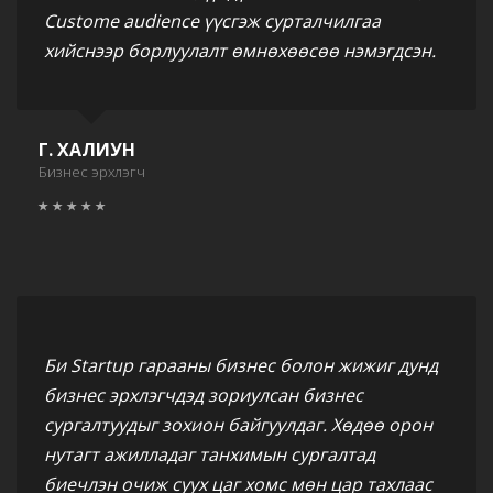
Custome audience үүсгэж сурталчилгаа
хийснээр борлуулалт өмнөхөөсөө нэмэгдсэн.
Г. ХАЛИУН
Бизнес эрхлэгч
Би Startup гарааны бизнес болон жижиг дунд
бизнес эрхлэгчдэд зориулсан бизнес
сургалтуудыг зохион байгуулдаг. Хөдөө орон
нутагт ажилладаг танхимын сургалтад
биечлэн очиж суух цаг хомс мөн цар тахлаас