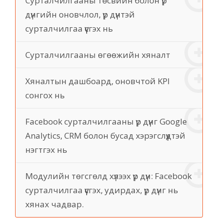
Сурталчилгааны төсвийн болон үр
дүнгийн оновчлол, үр дүнтэй
сурталчилгаа үүсгэх нь
Сурталчилгааны өгөөжийн хяналт
Хяналтын дашбоард, оновчтой KPI
сонгох нь
Facebook сурталчилгааны үр дүнг Google
Analytics, CRM болон бусад хэрэгслүүдтэй
нэгтгэх нь
Модулийн төгсгөлд хүлээх үр дүн: Facebook
сурталчилгаа үүсгэх, удирдах, үр дүнг нь
хянах чадвар.