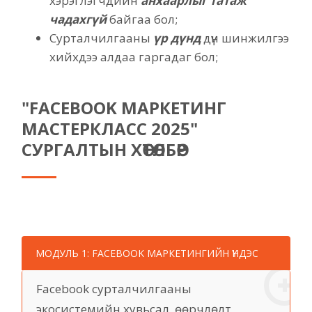
хэрэглэгчдийн
анхаарлыг татаж
чадахгүй
байгаа бол;
Сурталчилгааны
үр дүнд
дүн шинжилгээ
хийхдээ алдаа гаргадаг бол;
"FACEBOOK МАРКЕТИНГ
МАСТЕРКЛАСС 2025"
СУРГАЛТЫН ХӨТӨЛБӨР
МОДУЛЬ 1: FACEBOOK МАРКЕТИНГИЙН ҮНДЭС
Facebook сурталчилгааны
экосистемийн хувьсал, өөрчлөлт