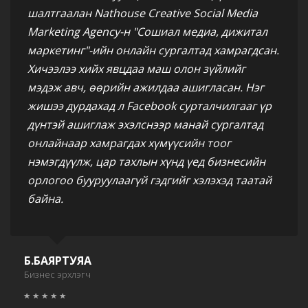
шалтгаалан Nathouse Creative Social Media
Marketing Agency-н "Сошиал медиа, дижитал
маркетинг"-ийн онлайн сургалтад хамрагдсан.
Хичээлээ хийх явцдаа маш олон зүйлийг
мэдэж авч, өөрийн ажилдаа ашигласан. Нэг
жишээ дурдахад л Facebook сурталчилгааг үр
дүнтэй ашиглаж эхэлснээр манай сургалтад
онлайнаар хамрагдах хүмүүсийн тоог
нэмэгдүүлж, цар тахлын хүнд үед бизнесийн
орлогоо бууруулаагүй гэдгийг хэлэхэд таатай
байна.
Б.БАЯРТУЯА
Бизнес эрхлэгч