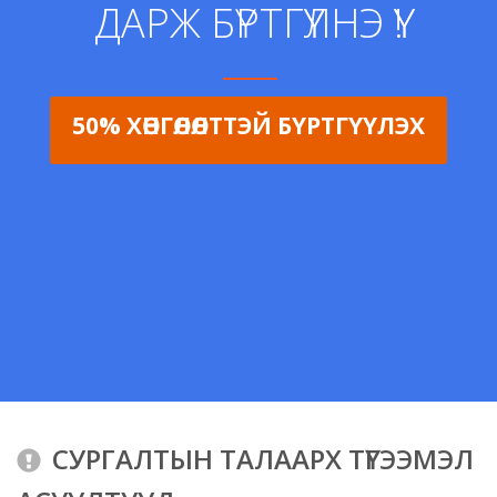
ДАРЖ БҮРТГҮҮЛНЭ ҮҮ!
50% ХӨНГӨЛӨЛТТЭЙ БҮРТГҮҮЛЭХ
СУРГАЛТЫН ТАЛААРХ ТҮГЭЭМЭЛ