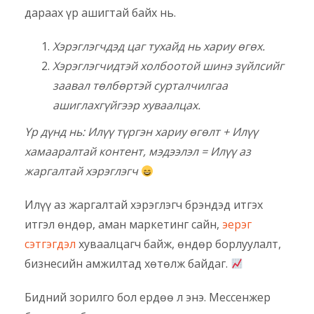
дараах үр ашигтай байх нь.
Хэрэглэгчдэд цаг тухайд нь хариу өгөх.
Хэрэглэгчидтэй холбоотой шинэ зүйлсийг
заавал төлбөртэй сурталчилгаа
ашиглахгүйгээр хуваалцах.
Үр дүнд нь: Илүү түргэн хариу өгөлт + Илүү
хамааралтай контент, мэдээлэл = Илүү аз
жаргалтай хэрэглэгч
Илүү аз жаргалтай хэрэглэгч брэндэд итгэх
итгэл өндөр, аман маркетинг сайн,
эерэг
сэтгэгдэл
хуваалцагч байж, өндөр борлуулалт,
бизнесийн амжилтад хөтөлж байдаг.
Бидний зорилго бол ердөө л энэ. Мессенжер