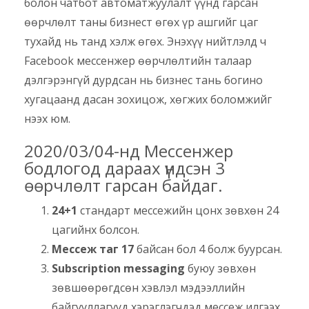
болон чатбот автоматжуулалт үүнд гарсан
өөрчлөлт таны бизнест өгөх үр ашгийг цаг
тухайд нь танд хэлж өгөх. Энэхүү нийтлэлд ч
Facebook мессенжер өөрчлөлтийн талаар
дэлгэрэнгүй дурдсан нь бизнес тань богино
хугацаанд дасан зохицож, хөгжих боломжийг
нээх юм.
2020/03/04-нд Мессенжер
бодлогод дараах үндсэн 3
өөрчлөлт гарсан байдаг.
24+1
стандарт мессежийн цонх зөвхөн 24
цагийнх болсон.
Мессеж таг 17
байсан бол 4 болж буурсан.
Subscription messaging
буюу зөвхөн
зөвшөөрөгдсөн хэвлэл мэдээллийн
байгууллагууд хэрэглэгчдэд мессеж илгээх