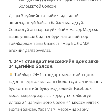
боломжтой болсон.
Дээрх 3 зүйлийг та тийм ч идэвхтэй
ашигладаггүй байсан байж ч магадгүй.
Сонсоогүй анзаараагүй ч байж магад. Мэдээж
цааш уншвал бид нэг бүрчлэн энгийнээр
тайлбарлаж таны бизнест ямар БОЛОМЖ
өгөхийг дэлгэрүүллээ.
1. 24+1 стандарт мессежийн цонх зөвхөн
24 цагийнх болсон.
Тайлбар: 24+1 стандарт мессежийн цонх
гэдэг нь сурталчилгааны болон сурталчилгааны
бус контентийг буюу мэдээллийг Facebook
мессенжерээр хэрэглэгчдэд үнэ төлбөргүй
илгээх 24 цагийн цонх болон +1 мэссэж илгээх
эрхтэй байсан. Хэрэглэгч мессежид хариу