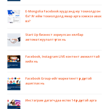
E-Mongolia Facebook хуудсанд юу тохиолдсон
бэ? Яг ийм тохиолдолд ямар арга хэмжээ авах
вэ?
Start Up бизнест зориулсан хялбар
автоматжуулалт үүсгэх нь
Facebook, Instagram LIVE контент амжилттай
хийх нь
Facebook Group-ийг маркетингт үр дүнтэй
ашиглах нь
Инстаграм дагагчдаа өсгөх 14 үр дүнтэй арга