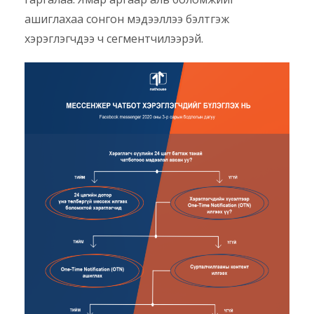
ашиглахаа сонгон мэдээллээ бэлтгэж
хэрэглэгчдээ ч сегментчилээрэй.