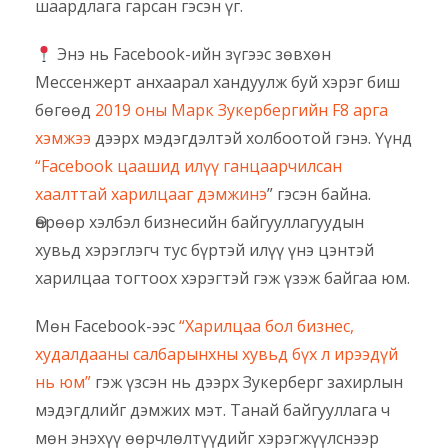
шаардлага гарсан гэсэн үг.
Энэ нь Facebook-ийн зүгээс зөвхөн
Мессенжерт анхаарал хандуулж буй хэрэг биш
бөгөөд
2019 оны Марк Зукербергийн F8 арга
хэмжээ
дээрх мэдэгдэлтэй холбоотой гэнэ. Үүнд
“Facebook цаашид илүү ганцаарчилсан
хаалттай харилцааг дэмжинэ
” гэсэн байна.
Өөрөөр хэлбэл бизнесийн байгууллагуудын
хувьд хэрэглэгч тус бүртэй илүү үнэ цэнтэй
харилцаа тогтоох хэрэгтэй гэж үзэж байгаа юм.
Мөн Facebook-ээс
“Харилцаа бол бизнес,
худалдааны салбарынхны хувьд бүх л ирээдүй
нь юм”
гэж үзсэн нь дээрх Зукерберг захирлын
мэдэгдлийг дэмжих мэт. Танай байгууллага ч
мөн энэхүү өөрчлөлтүүдийг хэрэгжүүлснээр