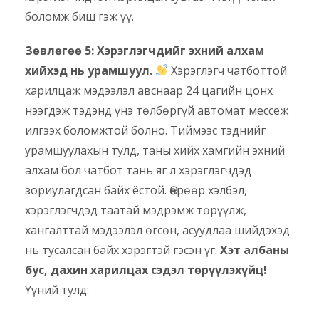
боломж биш гэж үү.
Зөвлөгөө 5: Хэрэглэгчдийг эхний алхам
хийхэд нь урамшуул.
Хэрэглэгч чатботтой
харилцаж мэдээлэл авснаар 24 цагийн цонх
нээгдэж тэдэнд үнэ төлбөргүй автомат мессеж
илгээх боломжтой болно. Тиймээс тэднийг
урамшуулахын тулд, таны хийх хамгийн эхний
алхам бол чатбот тань яг л хэрэглэгчдэд
зориулагдсан байх ёстой. Өөрөөр хэлбэл,
хэрэглэгчдэд таатай мэдрэмж төрүүлж,
хангалттай мэдээлэл өгсөн, асуудлаа шийдэхэд
нь тусалсан байх хэрэгтэй гэсэн үг.
Хэт албаны
бус, дахин харилцах сэдэл төрүүлэхүйц!
Үүний тулд: