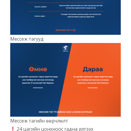
Мессеж тагууд
Мессеж тагийн өөрчлөлт
24 цагийн цонхноос гадна илгээх