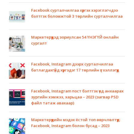
Facebook сурталчилгаа хүргэх хэрэглэгчдээ
бэлтгэх боломжтой 3 төрлийн сурталчилгаа
Маркетерүүдэд зориулсан 54 ҮНЭГҮЙ онлайн
сургалт
Facebook, Instagram дээрх сурталчилгаа
батлагдахгүйд хүргэдэг 17 төрлийн үг хэллэгүүд
Facebook, Instagram пост бэлтгэх үед анхаарах
зургийн хэмжээ, харьцаа – 2023 (загвар PSD
файл татаж авахаар)
Маркетерүүдийн мэдэх ёстой топ өөрчлөлтүүд:
Facebook, Instagram болон бусад – 2023