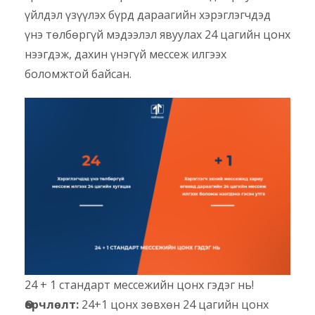
үйлдэл үзүүлэх бүрд дараагийн хэрэглэгчдэд
үнэ төлбөргүй мэдээлэл явуулах 24 цагийн цонх
нээгдэж, дахин үнэгүй мессеж илгээх
боломжтой байсан.
24 + 1 стандарт мессежийн цонх гэдэг нь!
Өөрчлөлт:
24+1 цонх зөвхөн 24 цагийн цонх