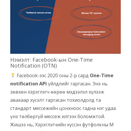
Нэмэлт: Facebook-ын One-Time
Notification (OTN)
Facebook-ээс 2020 оны 2-р сард
One-Time
notification API
үйлдлийг гаргасан. Энэ нь
зөвхөн хэрэглэгч өөрөө мэдээлэл хүлээж
авахаар хүсэлт гаргасан тохиолдолд та
стандарт мессежийн цонхноос гадна нэг удаа
үнэ төлбөргүй мессеж илгээх боломжтой.
Жишээ нь, Хэрэглэгчийн хүссэн футфолкны M