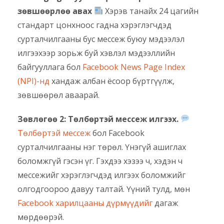
зөвшөөрлөө авах
Хэрэв танайх 24 цагийн
стандарт цонхноос гадна хэрэглэгчдэд
сурталчилгааны бус мессеж буюу мэдээлэл
илгээхээр зорьж буй хэвлэл мэдээллийн
байгууллага бол
Facebook News Page Index
(NPI)-нд
хандаж албан ёсоор бүртгүүлж,
зөвшөөрөл аваарай.
Зөвлөгөө 2: Төлбөртэй мессеж илгээх.
Төлбөртэй мессеж
бол Facebook
сурталчилгааны нэг төрөл. Үнэгүй ашиглах
боломжгүй гэсэн үг. Гэхдээ хэзээ ч, хэдэн ч
мессежийг хэрэглэгчдэд илгээх боломжийг
олгодгоороо давуу талтай. Үүний тулд, мөн
Facebook харилцааны дүрмүүдийг
дагаж
мөрдөөрэй.