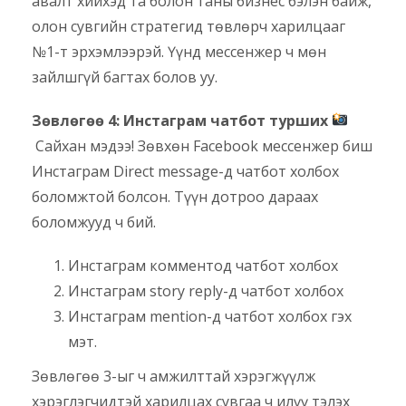
авалт хийхэд та болон таны бизнес бэлэн байж,
олон сувгийн стратегид төвлөрч харилцааг
№1-т эрхэмлээрэй. Үүнд мессенжер ч мөн
зайлшгүй багтах болов уу.
Зөвлөгөө 4: Инстаграм чатбот турших
Сайхан мэдээ! Зөвхөн Facebook мессенжер биш
Инстаграм Direct message-д чатбот холбох
боломжтой болсон. Түүн дотроо дараах
боломжууд ч бий.
Инстаграм комментод чатбот холбох
Инстаграм story reply-д чатбот холбох
Инстаграм mention-д чатбот холбох гэх
мэт.
Зөвлөгөө 3-ыг ч амжилттай хэрэгжүүлж
хэрэглэгчидтэй харилцах сувгаа ч илүү тэлэх