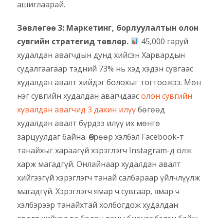
ашиглаарай.
Зөвлөгөө 3: Маркетинг, борлуулалтын олон
сувгийн стратегид төвлөр.
45,000 гаруй
худалдан авагчдын дунд хийсэн Харвардын
судалгаагаар тэдний 73% нь хэд хэдэн сувгаас
худалдан авалт хийдэг болохыг тогтоожээ. Мөн
нэг сувгийн худалдан авагчдаас
олон сувгийн
хувалдан авагчид 3 дахин илүү
бөгөөд
худалдан авалт бүрдээ илүү их мөнгө
зарцуулдаг байна. Өөрөөр хэлбэл Facebook-т
танайхыг хараагүй хэрэглэгч Instagram-д олж
харж магадгүй. Онлайнаар худалдан авалт
хийгээгүй хэрэглэгч танай салбараар үйлчлүүлж
магадгүй. Хэрэглэгч ямар ч сувгаар, ямар ч
хэлбэрээр танайхтай холбогдож худалдан