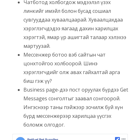
Чатботод холбогдож мэдээлэл үзэх
линкийг имэйл болон бусад сошиал
сувгууддаа хуваалцаарай. Хуваалцахдаа
хэрэглэгчдэдээ яагаад дахин харилцах
хэрэгтэй, ямар үр ашигтай талаар хэлэхээ
мартуузай.
Мессенжер ботоо вэб сайтын чат
цонхтойгоо холбоорой. Шинэ
хэрэглэгчдийг олж авах гайхалтай арга
биш гэж үү?
Business page-дээ пост оруулах бүрдээ Get
Messages сонголтыг заавал сонгоорой.
Ингэснээр таны пэйжээр зочилж буй хүн
бүрд мессенжерээр харилцаа үүсгэх
боломж олгодог.