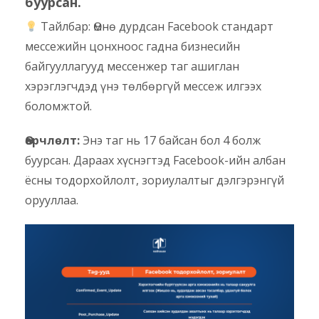
буурсан.
Тайлбар: Өмнө дурдсан Facebook стандарт
мессежийн цонхноос гадна бизнесийн
байгууллагууд мессенжер таг ашиглан
хэрэглэгчдэд үнэ төлбөргүй мессеж илгээх
боломжтой.
Өөрчлөлт:
Энэ таг нь 17 байсан бол 4 болж
буурсан. Дараах хүснэгтэд Facebook-ийн албан
ёсны тодорхойлолт, зориулалтыг дэлгэрэнгүй
орууллаа.