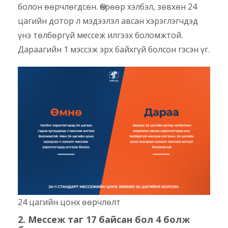
болон өөрчлөгдсөн. Өөрөөр хэлбэл, зөвхөн 24
цагийн дотор л мэдээлэл авсан хэрэглэгчдэд
үнэ төлбөргүй мессеж илгээх боломжтой.
Дараагийн 1 мэссэж эрх байхгүй болсон гэсэн үг.
24 цагийн цонх өөрчлөлт
2. Мессеж таг 17 байсан бол 4 болж