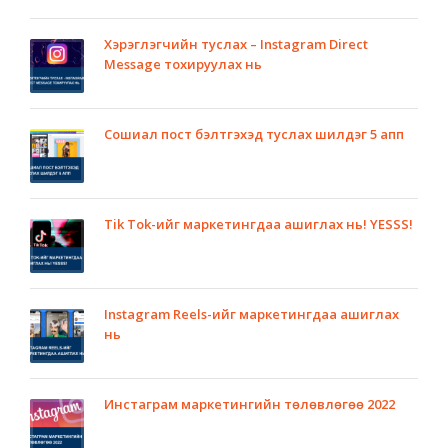
Хэрэглэгчийн туслах – Instagram Direct
Message тохируулах нь
Сошиал пост бэлтгэхэд туслах шилдэг 5 апп
Tik Tok-ийг маркетингдаа ашиглах нь! YESSS!
Instagram Reels-ийг маркетингдаа ашиглах
нь
Инстаграм маркетингийн төлөвлөгөө 2022