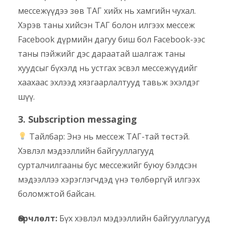
мессежүүдээ зөв ТАГ хийх нь хамгийн чухал.
Хэрэв таны хийсэн ТАГ болон илгээх мессеж
Facebook дүрмийн дагуу биш бол Facebook-ээс
таны пэйжийг дэс дараатай шалгаж таны
хуудсыг бүхэлд нь устгах эсвэл мессежүүдийг
хаахаас эхлээд хязгаарлалтууд тавьж эхэлдэг
шүү.
3. Subscription messaging
Тайлбар: Энэ нь мессеж ТАГ-тай төстэй.
Хэвлэл мэдээллийн байгууллагууд
сурталчилгааны бус мессежийг буюу бэлдсэн
мэдээллээ хэрэглэгчдэд үнэ төлбөргүй илгээх
боломжтой байсан.
Өөрчлөлт:
Бүх хэвлэл мэдээллийн байгууллагууд