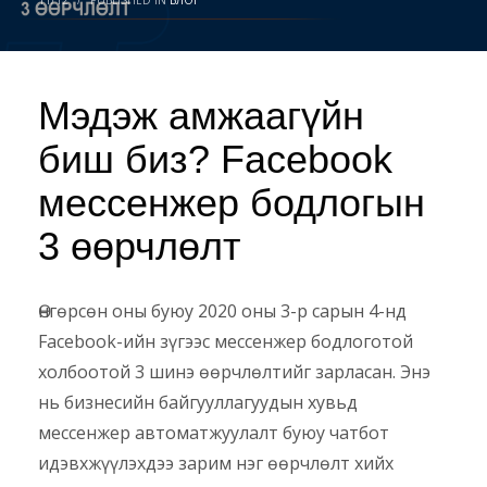
Мэдэж амжаагүйн
биш биз? Facebook
мессенжер бодлогын
3 өөрчлөлт
Өнгөрсөн оны буюу 2020 оны 3-р сарын 4-нд
Facebook-ийн зүгээс мессенжер бодлоготой
холбоотой 3 шинэ өөрчлөлтийг зарласан. Энэ
нь бизнесийн байгууллагуудын хувьд
мессенжер автоматжуулалт буюу чатбот
идэвхжүүлэхдээ зарим нэг өөрчлөлт хийх