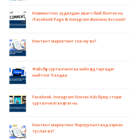
Комментоос худалдан авагч бий болгох нь
/Facebook Page & Instagram Business Account/
Контент маркетинг гэж юу вэ?
Фэйсбүүк сурталчилгаа хийх үед гаргадаг
нийтлэг 9 алдаа
Facebook, Instagram Stories Ads буюу стори
сурталчилгаа үүсгэх нь
Контент маркетинг борлуулалтанд хэрхэн
туслах вэ?