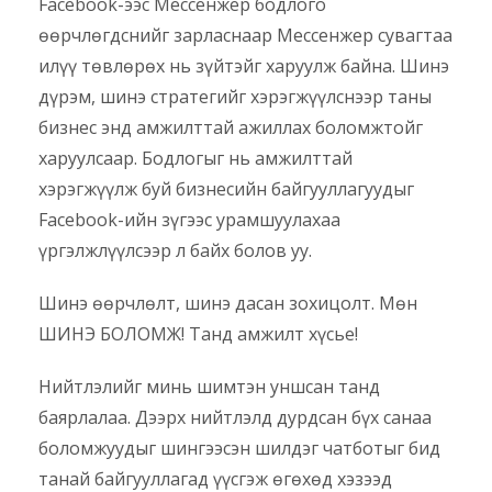
Facebook-ээс Мессенжер бодлого
өөрчлөгдснийг зарласнаар Мессенжер сувагтаа
илүү төвлөрөх нь зүйтэйг харуулж байна. Шинэ
дүрэм, шинэ стратегийг хэрэгжүүлснээр таны
бизнес энд амжилттай ажиллах боломжтойг
харуулсаар. Бодлогыг нь амжилттай
хэрэгжүүлж буй бизнесийн байгууллагуудыг
Facebook-ийн зүгээс урамшуулахаа
үргэлжлүүлсээр л байх болов уу.
Шинэ өөрчлөлт, шинэ дасан зохицолт. Мөн
ШИНЭ БОЛОМЖ! Танд амжилт хүсье!
Нийтлэлийг минь шимтэн уншсан танд
баярлалаа. Дээрх нийтлэлд дурдсан бүх санаа
боломжуудыг шингээсэн шилдэг чатботыг бид
танай байгууллагад үүсгэж өгөхөд хэзээд