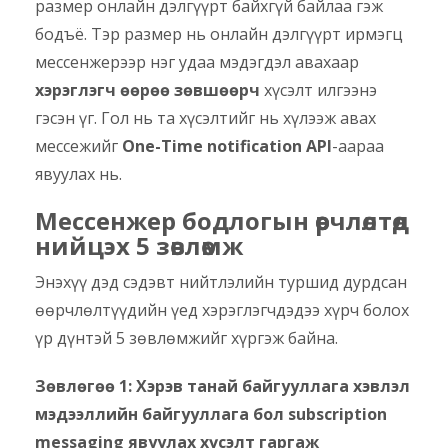
размер онлайн дэлгүүрт байхгүй байлаа гэж
бодъё. Тэр размер нь онлайн дэлгүүрт ирмэгц
мессенжерээр нэг удаа мэдэгдэл авахаар
хэрэглэгч өөрөө зөвшөөрч
хүсэлт илгээнэ
гэсэн үг. Гол нь та хүсэлтийг нь хүлээж авах
мессежийг
One-Time notification API
-аараа
явуулах нь.
Мессенжер бодлогын өөрчлөлтөд
нийцэх 5 зөвлөмж
Энэхүү дэд сэдэвт нийтлэлийн туршид дурдсан
өөрчлөлтүүдийн үед хэрэглэгчдэдээ хүрч болох
үр дүнтэй 5 зөвлөмжийг хүргэж байна.
Зөвлөгөө 1: Хэрэв танай байгууллага хэвлэл
мэдээллийн байгууллага бол subscription
messaging явуулах хүсэлт гаргаж