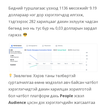
Бидний туршлагаас үзэхэд 1136 мессежийг 9.19
доллараар нэг дор хэрэглэгчдэд илгээж,
тэдгээрээс 282 харилцааг дахин эхлүүлж чадсан
бөгөөд энэ нь тус бүр нь 0,03 долларын зардал
гаржээ.
Зөвлөгөө: Хэрэв таны төлбөртэй
сурталчилгаа өмнө мэдээлэл авч байсан чатбот
хэрэглэгчидтэй дахин харилцах зорилготой
бол чатбот платформ дахь
People
эсвэл
Audience
цэсэн дэх хэрэглэгчдийн жагсаалтаа