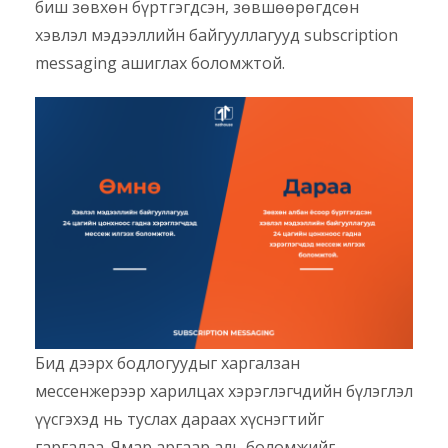
биш зөвхөн бүртгэгдсэн, зөвшөөрөгдсөн
хэвлэл мэдээллийн байгууллагууд subscription
messaging ашиглах боломжтой.
Бид дээрх бодлогуудыг харгалзан
мессенжерээр харилцах хэрэглэгчдийн бүлэглэл
үүсгэхэд нь туслах дараах хүснэгтийг
гаргалаа. Ямар аргаар аль боломжийг