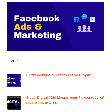
ШИНЭ
FB бүүст хийхдээ анхаарах ёстой 15 зүйлс
Global Digital 2024: Маркетерүүдийн мэдэх ёстой
статистик үзүүлэлтүүд