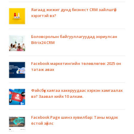
Яагаад жижиг дунд бизнест CRM зайлшгүй
хэрэгтэй вэ?
Боловсролын байгууллагуудад зориулсан
Bitrix24 CRM
Facebook маркетингийн төлөвлөгөө: 2025 он
татаж авах
Фэйсбүүк хаягаа хакеруудаас хэрхэн хамгаалах
вэ? Заавал хийх 10 алхам.
Facebook Page шинэ хувилбар: Таны мэдэх
ёстой зүйлс