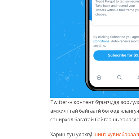
Twitter-н контент бүтээгчдэд зориу
амжилттай байгаагүй бөгөөд ялангуя
сонирхол багатай байгаа нь харагдс
Харин тун удахгүй
шинэ хувилбараа 