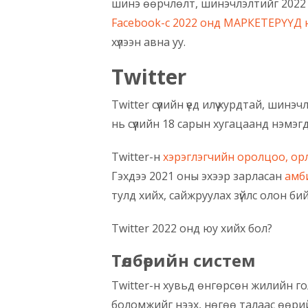
шинэ өөрчлөлт, шинэчлэлтийг 2022 о
Facebook-с 2022 онд МАРКЕТЕРҮҮД ю
хүлээн авна уу.
Twitter
Twitter сүүлийн үед илүү хурдтай, шин
нь сүүлийн 18 сарын хугацаанд нэмэ
Twitter-н
хэрэглэгчийн оролцоо, ор
Гэхдээ 2021 оны эхээр зарласан
амб
тулд хийх, сайжруулах зүйлс олон бий
Twitter 2022 онд юу хийх бол?
Төлбөрийн систем
Twitter-н хувьд өнгөрсөн жилийн го
боломжийг нээх, нөгөө талаас өөрийн