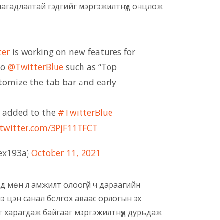
магадлалтай гэдгийг мэргэжилтнүүд онцлож
ter
is working on new features for
to
@TwitterBlue
such as “Top
ustomize the tab bar and early
n added to the
#TwitterBlue
.twitter.com/3PjF11TFCT
lex193a)
October 11, 2021
ад мөн л амжилт олоогүй ч дараагийн
үнэ цэн санал болгох аваас орлогын эх
эт харагдаж байгааг мэргэжилтнүүд дурьдаж