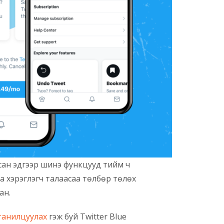
лсан эдгээр шинэ функцууд тийм ч
а хэрэглэгч талаасаа төлбөр төлөх
ан.
танилцуулах
гэж буй Twitter Blue