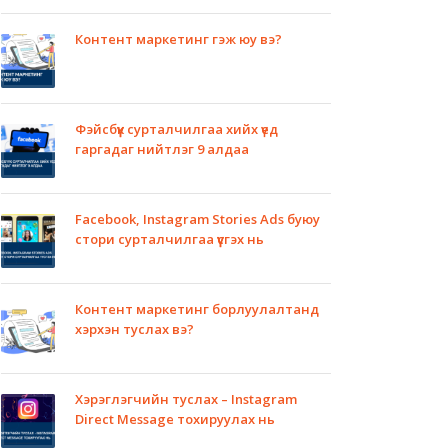
Контент маркетинг гэж юу вэ?
Фэйсбүүк сурталчилгаа хийх үед
гаргадаг нийтлэг 9 алдаа
Facebook, Instagram Stories Ads буюу
стори сурталчилгаа үүсгэх нь
Контент маркетинг борлуулалтанд
хэрхэн туслах вэ?
Хэрэглэгчийн туслах – Instagram
Direct Message тохируулах нь