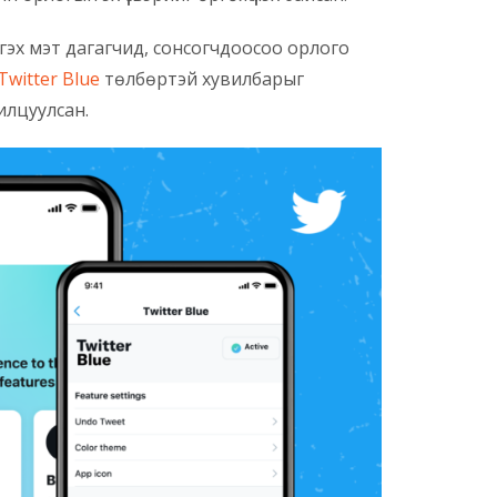
гэх мэт дагагчид, сонсогчдоосоо орлого
Twitter Blue
төлбөртэй хувилбарыг
нилцуулсан.