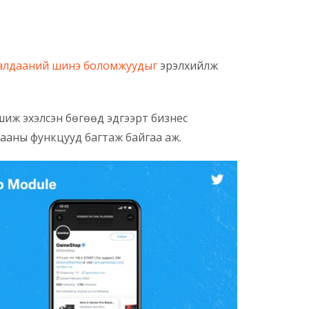
алдааний шинэ боломжуудыг
эрэлхийлж
иж эхэлсэн бөгөөд эдгээрт бизнес
дааны функцууд багтаж байгаа аж.