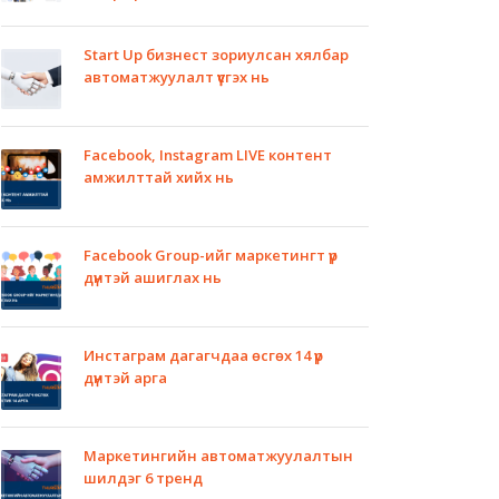
Start Up бизнест зориулсан хялбар
автоматжуулалт үүсгэх нь
Facebook, Instagram LIVE контент
амжилттай хийх нь
Facebook Group-ийг маркетингт үр
дүнтэй ашиглах нь
Инстаграм дагагчдаа өсгөх 14 үр
дүнтэй арга
Маркетингийн автоматжуулалтын
шилдэг 6 тренд