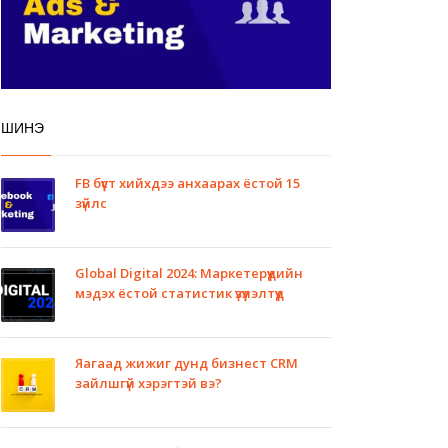
ШИНЭ
FB бүүст хийхдээ анхаарах ёстой 15
зүйлс
Global Digital 2024: Маркетерүүдийн
мэдэх ёстой статистик үзүүлэлтүүд
Яагаад жижиг дунд бизнест CRM
зайлшгүй хэрэгтэй вэ?