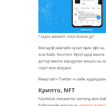
Гэхдээ амжилт олох болов уу?
Магадгүй хамгийн чухал хүчин зүйл н
эсэх байх. Контент бүтээгчдэд мөнгө 
дотор мөнгө зарцуулах жишээ нь ла
гэдэг өөр асуудал.
Ямартай ч Twitter-н лайв худалдааны
Крипто, NFT
Facebook metaverse чиглэлд явж байг
байгаагийн жишээ нь
крипто валют