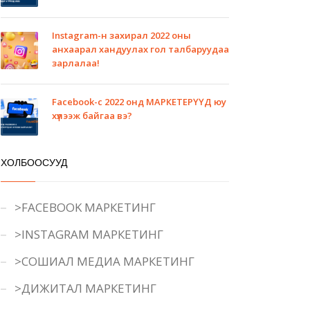
Instagram-н захирал 2022 оны
анхаарал хандуулах гол талбаруудаа
зарлалаа!
Facebook-с 2022 онд МАРКЕТЕРҮҮД юу
хүлээж байгаа вэ?
ХОЛБООСУУД
>FACEBOOK МАРКЕТИНГ
>INSTAGRAM МАРКЕТИНГ
>СОШИАЛ МЕДИА МАРКЕТИНГ
>ДИЖИТАЛ МАРКЕТИНГ