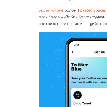
Super Follows
болон
Ticketed Spaces
олох боломжийг бий болгох түүнчлэн
нэвтрүүлэх гэх мэт шинэчлэлүүдийг та