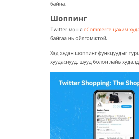
байна.
Шоппинг
Twitter мөн л
eCommerce цахим худ
байгаа нь ойлгомжтой.
Хэд хэдэн шоппинг функцуудыг турш
хуудаснууд, шууд болон лайв худал