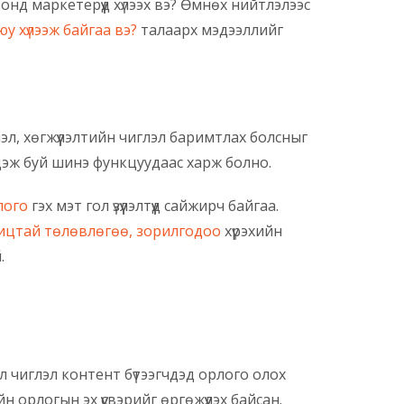
нд маркетерүүд хүлээх вэ? Өмнөх нийтлэлээс
у хүлээж байгаа вэ?
талаарх мэдээллийг
эчлэл, хөгжүүлэлтийн чиглэл баримтлах болсныг
гдэж буй шинэ функцуудаас харж болно.
лого
гэх мэт гол үзүүлэлтүүд сайжирч байгаа.
ицтай төлөвлөгөө, зорилгодоо
хүрэхийн
.
л чиглэл контент бүтээгчдэд орлого олох
 орлогын эх үүсвэрийг өргөжүүлэх байсан.