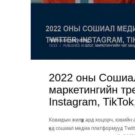
Nathouse Marketing
12/23
/
PUBLISHED IN
БЛОГ
,
МАРКЕТИНГИЙН ЧИГ ХАН
2022 оны Сошиа
маркетингийн трен
Instagram, TikTok
Ковидын жилүүд ард хоцорч, хэвийн 
үед сошиал медиа платформууд Twitt