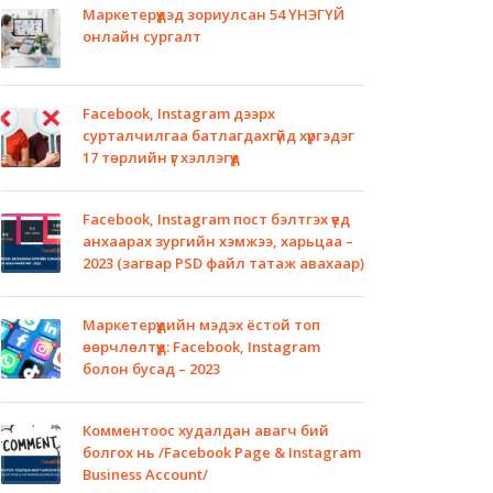
Маркетерүүдэд зориулсан 54 ҮНЭГҮЙ
онлайн сургалт
Facebook, Instagram дээрх
сурталчилгаа батлагдахгүйд хүргэдэг
17 төрлийн үг хэллэгүүд
Facebook, Instagram пост бэлтгэх үед
анхаарах зургийн хэмжээ, харьцаа –
2023 (загвар PSD файл татаж авахаар)
Маркетерүүдийн мэдэх ёстой топ
өөрчлөлтүүд: Facebook, Instagram
болон бусад – 2023
Комментоос худалдан авагч бий
болгох нь /Facebook Page & Instagram
Business Account/