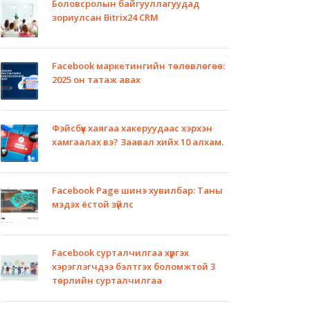
Боловсролын байгууллагуудад
зориулсан Bitrix24 CRM
Facebook маркетингийн төлөвлөгөө:
2025 он татаж авах
Фэйсбүүк хаягаа хакеруудаас хэрхэн
хамгаалах вэ? Заавал хийх 10 алхам.
Facebook Page шинэ хувилбар: Таны
мэдэх ёстой зүйлс
Facebook сурталчилгаа хүргэх
хэрэглэгчдээ бэлтгэх боломжтой 3
төрлийн сурталчилгаа