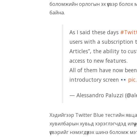
боломжийн орлогын эх үүсвэр болох 
байна.
As I said these days
#Twit
users with a subscription 
Articles”, the ability to c
access to new features.
All of them have now bee
introductory screen
pic
— Alessandro Paluzzi (@a
Хэдийгээр Twitter Blue тестийн явц
хувилбарын хувьд хэрэглэгчдэд илүү 
үүсвэрийг нэмэгдүүлэх шинэ боломж м