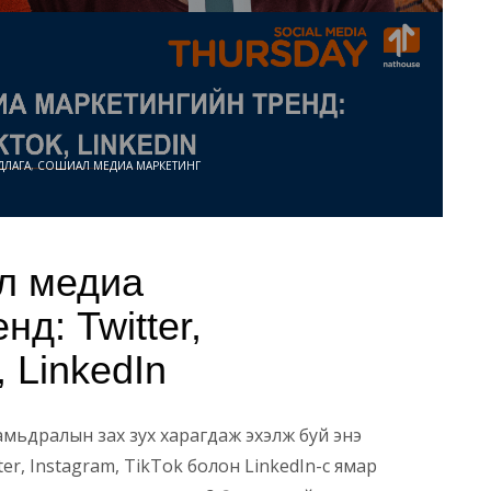
ДЛАГА
,
СОШИАЛ МЕДИА МАРКЕТИНГ
л медиа
д: Twitter,
, LinkedIn
амьдралын зах зух харагдаж эхэлж буй энэ
er, Instagram, TikTok болон LinkedIn-с ямар