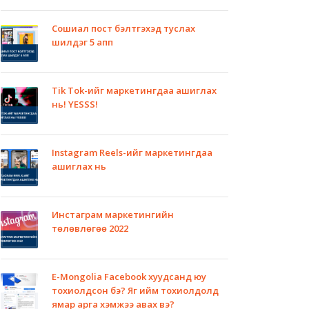
Сошиал пост бэлтгэхэд туслах
шилдэг 5 апп
Tik Tok-ийг маркетингдаа ашиглах
нь! YESSS!
Instagram Reels-ийг маркетингдаа
ашиглах нь
Инстаграм маркетингийн
төлөвлөгөө 2022
E-Mongolia Facebook хуудсанд юу
тохиолдсон бэ? Яг ийм тохиолдолд
ямар арга хэмжээ авах вэ?