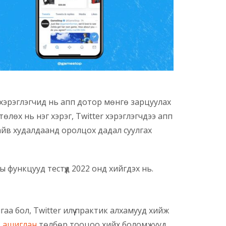
ь хэрэглэгчид нь апп дотор мөнгө зарцуулах
төлөх нь нэг хэрэг, Twitter хэрэглэгчдээ апп
йв худалдаанд оролцох дадал суулгах
 функцууд тестүүд 2022 онд хийгдэх нь.
аа бол, Twitter илүү практик алхамууд хийж
 ашиглан
төлбөр тооцоо хийх боломжууд,