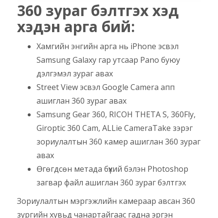
360 зураг бэлтгэх хэд
хэдэн арга бий:
Хамгийн энгийн арга нь iPhone эсвэл
Samsung Galaxy гар утсаар Pano буюу
дэлгэмэл зураг авах
Street View эсвэл Google Camera апп
ашиглан 360 зураг авах
Samsung Gear 360, RICOH THETA S, 360Fly,
Giroptic 360 Cam, ALLie CameraTake зэрэг
зориулалтын 360 камер ашиглан 360 зураг
авах
Өгөгдсөн метада бүхий бэлэн Photoshop
загвар файл ашиглан 360 зураг бэлтгэх
Зориулалтын мэргэжлийн камераар авсан 360
зургийн хувьд чанартайгаас гадна эргэн