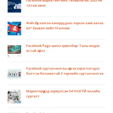
Facebook маркетингийн төлөвлөгөө: 2025 он
татаж авах
Фэйсбүүк хаягаа хакеруудаас хэрхэн хамгаалах
вэ? Заавал хийх 10 алхам.
Facebook Page шинэ хувилбар: Таны мэдэх
ёстой зүйлс
Facebook сурталчилгаа хүргэх хэрэглэгчдээ
бэлтгэх боломжтой 3 төрлийн сурталчилгаа
Маркетерүүдэд зориулсан 54 ҮНЭГҮЙ онлайн
сургалт