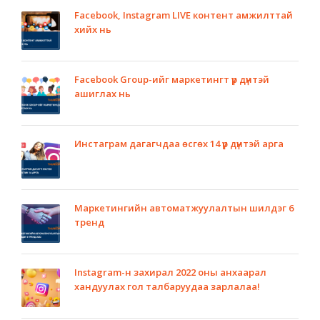
Facebook, Instagram LIVE контент амжилттай
хийх нь
Facebook Group-ийг маркетингт үр дүнтэй
ашиглах нь
Инстаграм дагагчдаа өсгөх 14 үр дүнтэй арга
Маркетингийн автоматжуулалтын шилдэг 6
тренд
Instagram-н захирал 2022 оны анхаарал
хандуулах гол талбаруудаа зарлалаа!