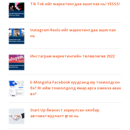
Tik Tok-ийг маркетингдаа ашиглах нь! YESSS!
Instagram Reels-ийг маркетингдаа ашиглах
нь
Инстаграм маркетингийн төлөвлөгөө 2022
E-Mongolia Facebook хуудсанд юу тохиолдсон
бэ? Яг ийм тохиолдолд ямар арга хэмжээ авах
вэ?
Start Up бизнест зориулсан хялбар
автоматжуулалт үүсгэх нь