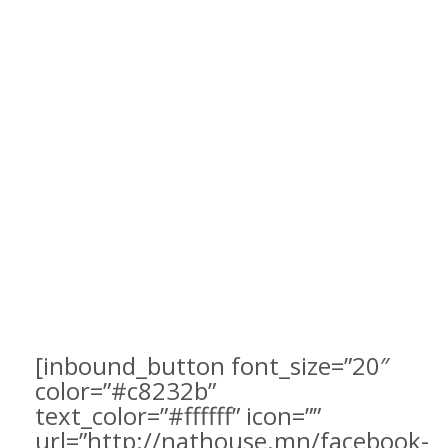
[inbound_button font_size=”20″
color=”#c8232b”
text_color=”#ffffff” icon=””
url=”http://nathouse.mn/facebook-