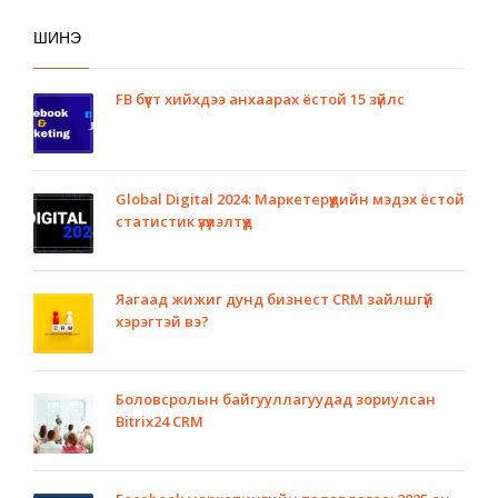
ШИНЭ
FB бүүст хийхдээ анхаарах ёстой 15 зүйлс
Global Digital 2024: Маркетерүүдийн мэдэх ёстой
статистик үзүүлэлтүүд
Яагаад жижиг дунд бизнест CRM зайлшгүй
хэрэгтэй вэ?
Боловсролын байгууллагуудад зориулсан
Bitrix24 CRM