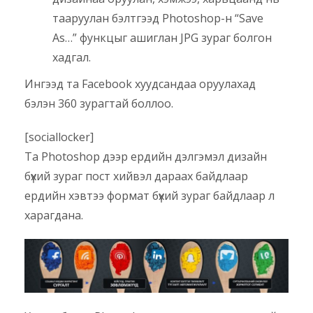
тааруулан бэлтгээд Photoshop-н “Save
As…” функцыг ашиглан JPG зураг болгон
хадгал.
Ингээд та Facebook хуудсандаа оруулахад
бэлэн 360 зурагтай боллоо.
[sociallocker]
Та Photoshop дээр ердийн дэлгэмэл дизайн
бүхий зураг пост хийвэл дараах байдлаар
ердийн хэвтээ формат бүхий зураг байдлаар л
харагдана.