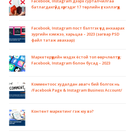
Facebook, Instagram дээрх сурталчилгаа
батлагдахгүйд хүргэдэг 17 төрлийн үг хэллэгүүд
Facebook, Instagram пост бэлтгэх үед анхаарах
зургийн хэмжээ, харьцаа – 2023 (загвар PSD
файл татаж авахаар)
Маркетерүүдийн мэдэх ёстой топ өөрчлөлтүүд:
Facebook, Instagram болон бусад – 2023
Комментоос худалдан авагч бий болгох нь
/Facebook Page & Instagram Business Account/
Контент маркетинг гэж юу вэ?