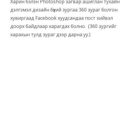
Харин бэлэн Photoshop загвар ашиглан тухайн
дэлгэмэл дизайн бүхий зургаа 360 зураг болгон
хувиргаад Facebook хуудсандаа пост хийвэл
доорх байдлаар харагдах болно. (360 зургийг
харахын тулд зураг дээр дарна уу.)