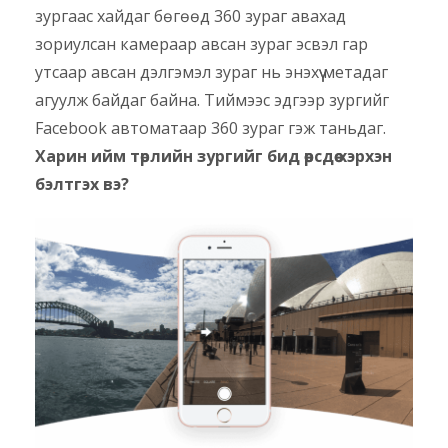
зургаас хайдаг бөгөөд 360 зураг авахад
зориулсан камераар авсан зураг эсвэл гар
утсаар авсан дэлгэмэл зураг нь энэхүү метадаг
агуулж байдаг байна. Тиймээс эдгээр зургийг
Facebook автоматаар 360 зураг гэж таньдаг.
Харин ийм төрлийн зургийг бид өөрсдөө хэрхэн
бэлтгэх вэ?