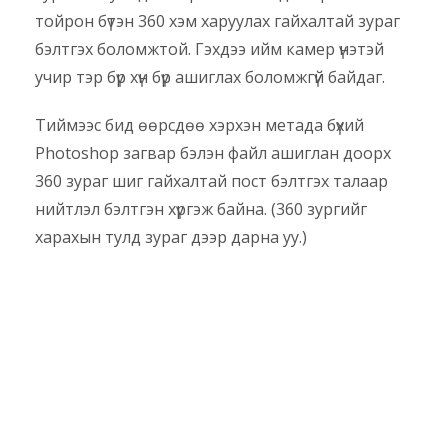
тойрон бүтэн 360 хэм харуулах гайхалтай зураг
бэлтгэх боломжтой. Гэхдээ ийм камер үнэтэй
учир тэр бүр хүн бүр ашиглах боломжгүй байдаг.
Тиймээс бид өөрсдөө хэрхэн метада бүхий
Photoshop загвар бэлэн файл ашиглан доорх
360 зураг шиг гайхалтай пост бэлтгэх талаар
нийтлэл бэлтгэн хүргэж байна. (360 зургийг
харахын тулд зураг дээр дарна уу.)