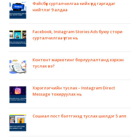
Фэйсбүүк сурталчилгаа хийх үед гаргадаг
нийтлэг 9 алдаа
Facebook, Instagram Stories Ads буюу стори
сурталчилгаа үүсгэх нь
Контент маркетинг борлуулалтанд хэрхэн
туслах вэ?
Хэрэглэгчийн туслах – Instagram Direct
Message тохируулах нь
Сошиал пост бэлтгэхэд туслах шилдэг 5 апп