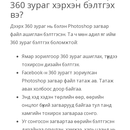
360 зураг хэрхэн бэлтгэх
вэ?
Дээрх 360 зураг нь бэлэн Photoshop загвар
файл ашиглан бэлтгэсэн. Та ч мөн адил яг ийм
360 зураг бэлтгэх боломжтой:
Ямар зорилгоор 360 зураг ашиглах, түүндээ
тохирсон дизайн бэлтгэх.
Facebook-н 360 зурагт зориулсан
Photoshop загвар файл татаж ав. Татаж
авах холбоос доор байгаа.
Энд хэд хэдэн төрлийн өөр, өөрийн
онцлог бүхий загварууд байгаа тул танд
хамгийн тохирох загвараа сонго.
Уг сонгосон загвартаа өөрийн бэлтгэсэн
дизайнаа оруулан, хэмжээ, харьцаанд нь