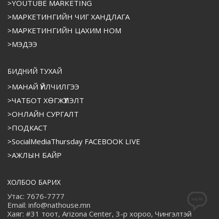
>YOUTUBE MARKETING
>МАРКЕТИНГИЙН ЧИГ ХАНДЛАГА
>МАРКЕТИНГИЙН ЦАХИМ НОМ
>МЭДЭЭ
БИДНИЙ ТУХАЙ
>МАНАЙ ҮЙЛЧИЛГЭЭ
>ЧАТБОТ ХӨГЖҮҮЛЭЛТ
>ОНЛАЙН СУРГАЛТ
>ПОДКАСТ
>SocialMediaThursday FACEBOOK LIVE
>АЖЛЫН БАЙР
ХОЛБОО БАРИХ
Утас: 7676-7777
Email: info@nathouse.mn
Хаяг: #31 тоот, Arizona Center, 3-р хороо, Чингэлтэй