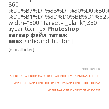
360-
%D0%B7%D1%83%D1%80%D0%B0%
%D0%B1%D1%8D%D0%BB%D1%82
width=”500″ target=”_blank”]360
зураг бэлтгэх
Photoshop
загвар файл татаж
авах
[/inbound_button]
[/sociallocker]
TAGGED UNDER:
FACEBOOK
,
FACEBOOK МАРКЕТИНГ
,
FACEBOOK СУРТАЛЧИЛГАА
,
КОНТЕНТ
МАРКЕТИНГ
,
МАРКЕТИНГ, СОШИАЛ МЕДИА МАРКЕТИНГ БЛОГ
,
СОШИАЛ
МЕДИА МАРКЕТИНГ
,
ХЭРЭГТЭЙ МЭДЭЭЛЭЛ