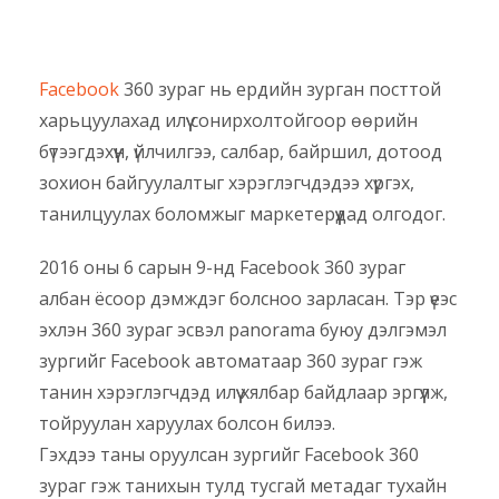
Facebook
360 зураг нь ердийн зурган посттой
харьцуулахад илүү сонирхолтойгоор өөрийн
бүтээгдэхүүн, үйлчилгээ, салбар, байршил, дотоод
зохион байгуулалтыг хэрэглэгчдэдээ хүргэх,
танилцуулах боломжыг маркетерүүдад олгодог.
2016 оны 6 сарын 9-нд Facebook 360 зураг
албан ёсоор дэмждэг болсноо зарласан. Тэр үеэс
эхлэн 360 зураг эсвэл panorama буюу дэлгэмэл
зургийг Facebook автоматаар 360 зураг гэж
танин хэрэглэгчдэд илүү хялбар байдлаар эргүүлж,
тойруулан харуулах болсон билээ.
Гэхдээ таны оруулсан зургийг Facebook 360
зураг гэж танихын тулд тусгай метадаг тухайн