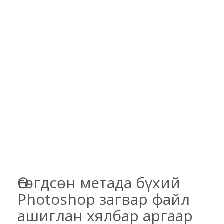
Өгөгдсөн метада бүхий
Photoshop загвар файл
ашиглан хялбар аргаар