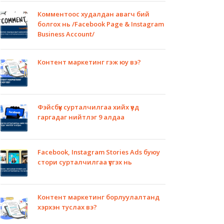
Комментоос худалдан авагч бий
болгох нь /Facebook Page & Instagram
Business Account/
Контент маркетинг гэж юу вэ?
Фэйсбүүк сурталчилгаа хийх үед
гаргадаг нийтлэг 9 алдаа
Facebook, Instagram Stories Ads буюу
стори сурталчилгаа үүсгэх нь
Контент маркетинг борлуулалтанд
хэрхэн туслах вэ?