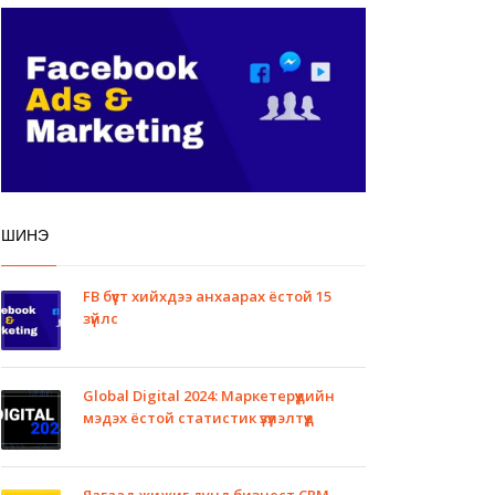
ШИНЭ
FB бүүст хийхдээ анхаарах ёстой 15
зүйлс
Global Digital 2024: Маркетерүүдийн
мэдэх ёстой статистик үзүүлэлтүүд
Яагаад жижиг дунд бизнест CRM