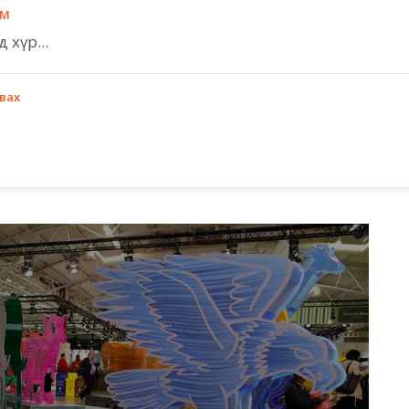
RM
 хүр...
авах