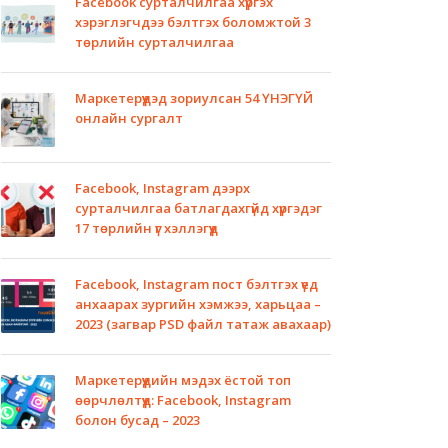
Facebook сурталчилгаа хүргэх
хэрэглэгчдээ бэлтгэх боломжтой 3
төрлийн сурталчилгаа
Маркетерүүдэд зориулсан 54 ҮНЭГҮЙ
онлайн сургалт
Facebook, Instagram дээрх
сурталчилгаа батлагдахгүйд хүргэдэг
17 төрлийн үг хэллэгүүд
Facebook, Instagram пост бэлтгэх үед
анхаарах зургийн хэмжээ, харьцаа –
2023 (загвар PSD файл татаж авахаар)
Маркетерүүдийн мэдэх ёстой топ
өөрчлөлтүүд: Facebook, Instagram
болон бусад – 2023