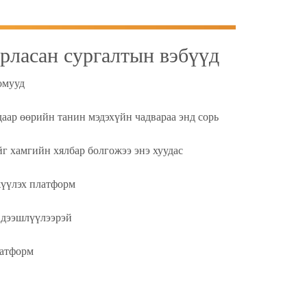
рласан сургалтын вэбүүд
омууд
ар өөрийн танин мэдэхүйн чадвараа энд сорь
г хамгийн хялбар болгожээ энэ хуудас
гжүүлэх платформ
 дээшлүүлээрэй
латформ