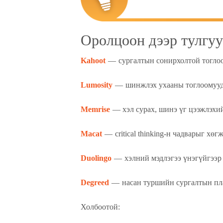
Оролцоон дээр тулгуу
Kahoot
— сургалтын сонирхолтой тогло
Lumosity
— шинжлэх ухааны тоглоомууда
Memrise
— хэл сурах, шинэ үг цээжлэхий
Macat
— critical thinking-н чадварыг хө
Duolingo
— хэлний мэдлэгээ үнэгүйгээр
Degreed
— насан туршийн сургалтын п
Холбоотой: