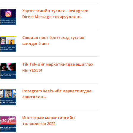
Хэрэглэгчийн туслах – Instagram
Direct Message тохируулах нь
Сошиал пост бэлтгэхэд туслах
шилдэг 5 апп
Tik Tok-ийг маркетингдаа ашиглах
нь! YESSS!
Instagram Reels-ийг маркетингдаа
ашиглах нь
Инстаграм маркетингийн
төлөвлөгөө 2022