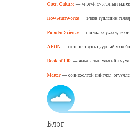
Open Culture
— үнэгүй сургалтын матер
HowStuffWorks
— элдэв зүйлсийн талаар
Popular Science
— шинжлэх ухаан, техно
AEON
— интернэт дэхь суурьтай үзэл б
Book of Life
— амьдралын хамгийн чухал
Matter
— сонирхолтой нийтлэл, өгүүллэ
Блог