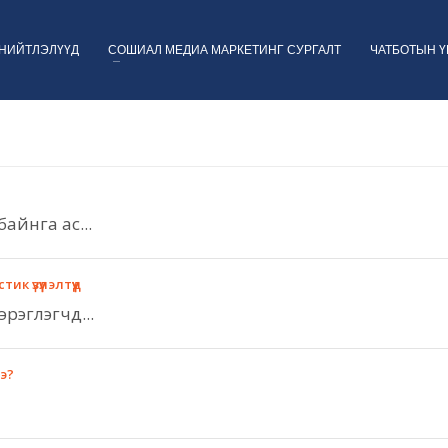
НИЙТЛЭЛҮҮД
СОШИАЛ МЕДИА МАРКЕТИНГ СУРГАЛТ
ЧАТБОТЫН 
айнга ас...
к үзүүлэлтүүд
рэглэгчд...
вэ?