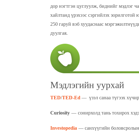
дор нэгтгэн цуглуулж, биднийг мэдлэг ча
хайлтанд үрэхээс сэргийлэх зорилготой ю
250 гаруй вэб хуудаснаас мэргэжилтнүүд
дуулгая.
Мэдлэгийн уурхай
TED
/
TED-Ed
— үзэл санаа түгээх хүчир
Curiosity
— сонирхолд тань тохирох хэдэ
Investopedia
— санхүүгийн боловсролын 