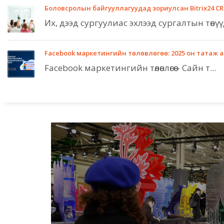
Боловсролын байгууллагуудад зориулсан Bitrix24 C
Их, дээд сургуулиас эхлээд сургалтын төвүүд
Facebook маркетингийн төлөвлөгөө: 2025 он татаж 
Facebook маркетингийн төлөвлөгөө – Сайн т...