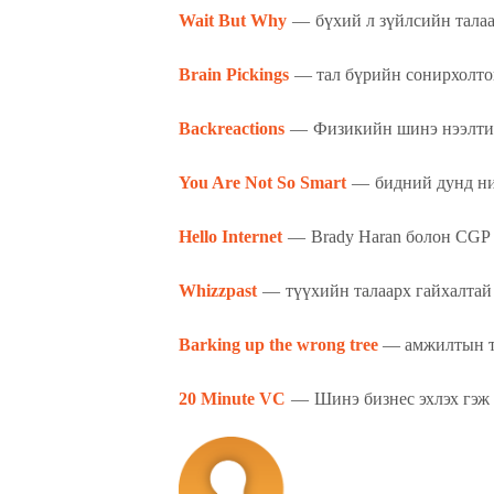
Wait But Why
— бүхий л зүйлсийн талаа
Brain Pickings
— тал бүрийн сонирхолто
Backreactions
— Физикийн шинэ нээлтий
You Are Not So Smart
— бидний дунд ний
Hello Internet
— Brady Haran болон CGP 
Whizzpast
— түүхийн талаарх гайхалтай
Barking up the wrong tree
— амжилтын ту
20 Minute VC
— Шинэ бизнес эхлэх гэж б