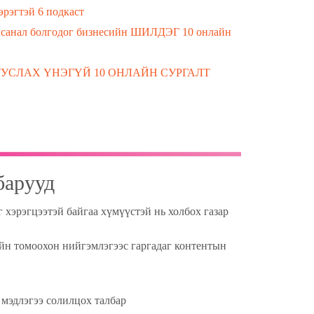
эрэгтэй 6 подкаст
с санал болгодог бизнесийн ШИЛДЭГ 10 онлайн
УСЛАХ ҮНЭГҮЙ 10 ОНЛАЙН СУРГАЛТ
барууд
хэрэгцээтэй байгаа хүмүүстэй нь холбох газар
н томоохон нийгэмлэгээс гаргадаг контентын
мэдлэгээ солилцох талбар