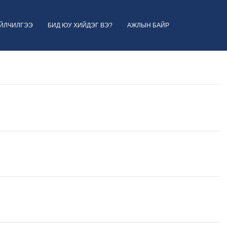
ҮЙЛЧИЛГЭЭ
БИД ЮУ ХИЙДЭГ ВЭ?
АЖЛЫН БАЙР