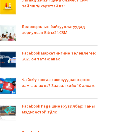
зайлшгүй хэрэгтэй вэ?
Боловсролын байгууллагуудад
зориулсан Bitrix24 CRM
Facebook маркетингийн төлөвлөгөө:
2025 он татаж авах
Фэйсбүүк хаягаа хакеруудаас хэрхэн
хамгаалах вэ? Заавал хийх 10 алхам.
Facebook Page шинэ хувилбар: Таны
мэдэх ёстой зүйлс