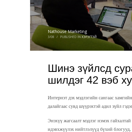
Nathouse Marketing
3/08
/
PUBLISHED IN
ХЭРЭГТЭЙ
Шинэ зүйлсд сур
шилдэг 42 вэб х
Интернэт дэх мэдлэгийн сангаас хамгийн
далайгаас сувд шүүрэхтэй адил зүйл гэдэ
Энэхүү жагсаалт мэдлэг нэмэх гайхалтай
идэвхжүүлэх нийтлэлүүд бүхий блогууд, 