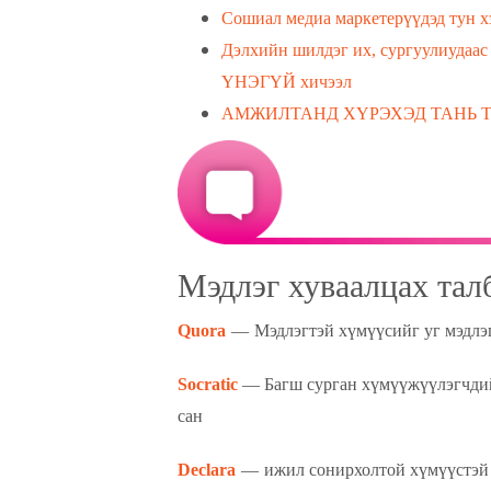
Сошиал медиа маркетерүүдэд тун х
Дэлхийн шилдэг их, сургуулиудаа
ҮНЭГҮЙ хичээл
АМЖИЛТАНД ХҮРЭХЭД ТАНЬ Т
Мэдлэг хуваалцах тал
Quora
— Мэдлэгтэй хүмүүсийг уг мэдлэг 
Socratic
— Багш сурган хүмүүжүүлэгчдий
сан
Declara
— ижил сонирхолтой хүмүүстэй 