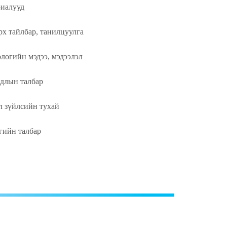
иалууд
х тайлбар, танилцуулга
логийн мэдээ, мэдээлэл
одлын талбар
 зүйлсийн тухай
гийн талбар