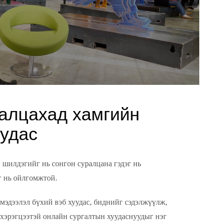
алцахад хамгийн
уудас
 шилдэгийг нь сонгон суралцана гэдэг нь
г нь ойлгомжтой.
 мэдээлэл бүхий вэб хуудас, биднийг сэдэлжүүлж,
хэрэгцээтэй онлайн сургалтын хуудаснуудыг нэг