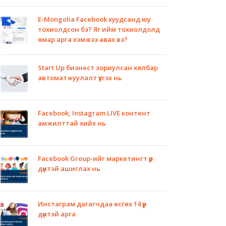
E-Mongolia Facebook хуудсанд юу
тохиолдсон бэ? Яг ийм тохиолдолд
ямар арга хэмжээ авах вэ?
Start Up бизнест зориулсан хялбар
автоматжуулалт үүсгэх нь
Facebook, Instagram LIVE контент
амжилттай хийх нь
Facebook Group-ийг маркетингт үр
дүнтэй ашиглах нь
Инстаграм дагагчдаа өсгөх 14 үр
дүнтэй арга