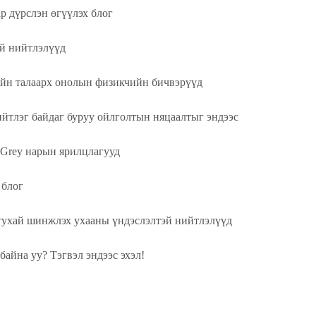
р дүрслэн өгүүлэх блог
й нийтлэлүүд
н талаарх онолын физикчийн бичвэрүүд
тлэг байдаг буруу ойлголтын няцаалтыг эндээс
Grey нарын ярилцлагууд
 блог
хай шинжлэх ухааны үндэслэлтэй нийтлэлүүд
айна уу? Тэгвэл эндээс эхэл!