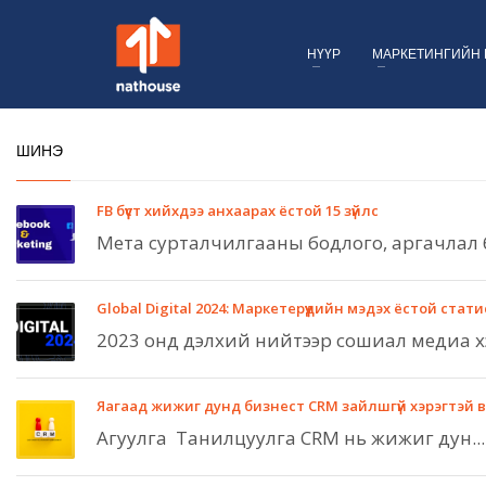
НҮҮР
МАРКЕТИНГИЙН 
ШИНЭ
FB бүүст хийхдээ анхаарах ёстой 15 зүйлс
Мета сурталчилгааны бодлого, аргачлал б
Global Digital 2024: Маркетерүүдийн мэдэх ёстой статисти
2023 онд дэлхий нийтээр сошиал медиа хэ
Яагаад жижиг дунд бизнест CRM зайлшгүй хэрэгтэй 
Агуулга Танилцуулга CRM нь жижиг дун...