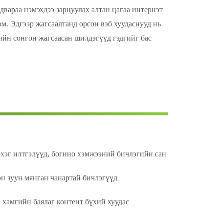
двараа нэмэхдээ зарцуулах алтан цагаа интернэт
м. Эдгээр жагсаалтанд орсон вэб хуудаснууд нь
ийн сонгон жагсаасан шилдэгүүд гэдгийг бас
хэг илтгэлүүд, богино хэмжээний бичлэгийн сан
н зуун мянган чанартай бичлэгүүд
хамгийн баялаг контент бүхий хуудас