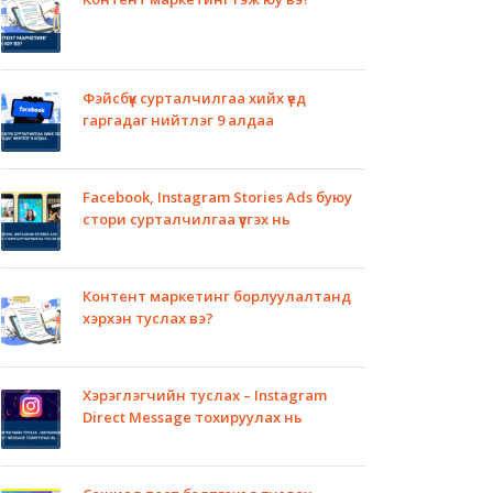
Фэйсбүүк сурталчилгаа хийх үед
гаргадаг нийтлэг 9 алдаа
Facebook, Instagram Stories Ads буюу
стори сурталчилгаа үүсгэх нь
Контент маркетинг борлуулалтанд
хэрхэн туслах вэ?
Хэрэглэгчийн туслах – Instagram
Direct Message тохируулах нь