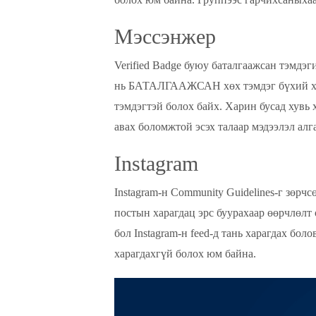
Мэссэнжер
Verified Badge буюу баталгаажсан тэмдэг
нь БАТАЛГААЖСАН хөх тэмдэг бүхий хү
тэмдэгтэй болох байх. Харин бусад хувь 
авах боломжтой эсэх талаар мэдээлэл алга
Instagram
Instagram-н Community Guidelines-г зөрч
постын харагдац эрс буурахаар өөрчлөлт 
бол Instagram-н feed-д тань харагдах бол
харагдахгүй болох юм байна.