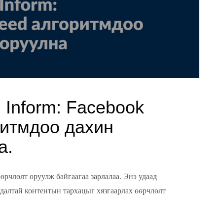
 Inform: Facebook
ритмдоо дахин
а.
өрчлөлт оруулж байгаагаа зарлалаа. Энэ удаад
удалтай контентын тархацыг хязгаарлах өөрчлөлт