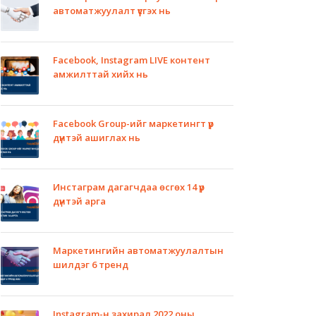
автоматжуулалт үүсгэх нь
Facebook, Instagram LIVE контент
амжилттай хийх нь
Facebook Group-ийг маркетингт үр
дүнтэй ашиглах нь
Инстаграм дагагчдаа өсгөх 14 үр
дүнтэй арга
Маркетингийн автоматжуулалтын
шилдэг 6 тренд
Instagram-н захирал 2022 оны