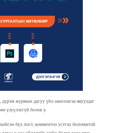
, дүрэм журмын дагуу үйл ажиллагаа явуулдаг
өө үзүүлэхгүй болов у.
 хийсэн бүх пост, комментоо устгах боломжтой
 дараа ч энэ үйлдлийг хийж болох гэнэ шүү.