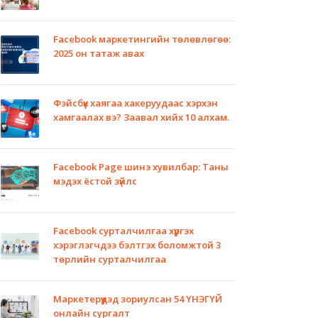
Facebook маркетингийн төлөвлөгөө:
2025 он татаж авах
Фэйсбүүк хаягаа хакеруудаас хэрхэн
хамгаалах вэ? Заавал хийх 10 алхам.
Facebook Page шинэ хувилбар: Таны
мэдэх ёстой зүйлс
Facebook сурталчилгаа хүргэх
хэрэглэгчдээ бэлтгэх боломжтой 3
төрлийн сурталчилгаа
Маркетерүүдэд зориулсан 54 ҮНЭГҮЙ
онлайн сургалт