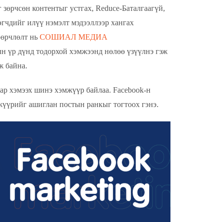
зөрчсөн контентыг устгах, Reduce-Баталгаагүй,
эгчдийг илүү нэмэлт мэдээллээр хангах
өөрчлөлт нь
СОШИАЛ МЕДИА
н үр дүнд тодорхой хэмжээнд нөлөө үзүүлнэ гэж
ж байна.
ap хэмээх шинэ хэмжүүр байлаа. Facebook-н
жүүрийг ашиглан постын ранкыг тогтоох гэнэ.