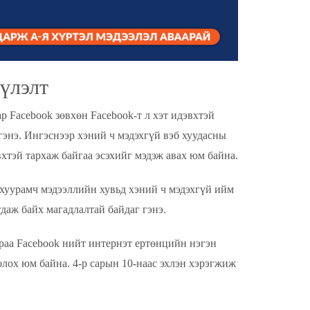
үлэлт
 Facebook зөвхөн Facebook-т л хэт идэвхтэй
гэнэ. Ингэснээр хэний ч мэдэхгүй вэб хуудасны
эвхтэй тархаж байгаа эсэхийг мэдэж авах юм байна.
хуурамч мэдээллийн хувьд хэний ч мэдэхгүй ийм
гдаж байх магадлалтай байдаг гэнэ.
араа Facebook нийт интернэт ертөнцийн нэгэн
лох юм байна. 4-р сарын 10-наас эхлэн хэрэгжиж