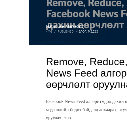
Nathouse Marketing
4/16
/
PUBLISHED IN
БЛОГ
,
МЭДЭЭ
Remove, Reduce,
News Feed алго
өөрчлөлт оруулн
Facebook News Feed алгоритмдоо дахин ө
мэдээллийн бодит байдалд анхаарах, асу
оруулах гэнэ.