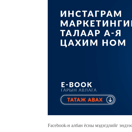
Facebook-н албан ёсны мэдэгдлийг эндээс