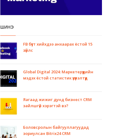
ШИНЭ
FB бүүст хийхдээ анхаарах ёстой 15
зүйлс
Global Digital 2024: Маркетерүүдийн
мэдэх ёстой статистик үзүүлэлтүүд
Яагаад жижиг дунд бизнест CRM
зайлшгүй хэрэгтэй вэ?
Боловсролын байгууллагуудад
зориулсан Bitrix24 CRM