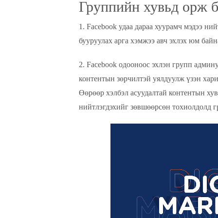
Группийн хувьд орж б
1. Facebook удаа дараа хуурамч мэдээ н
бууруулах арга хэмжээ авч эхлэх юм байн
2. Facebook одооноос эхлэн групп админ
контентын зөрчилтэй уялдуулж үзэн хари
Өөрөөр хэлбэл асуудалтай контентын ху
нийтлэгдэхийг зөвшөөрсөн тохиолдолд гр