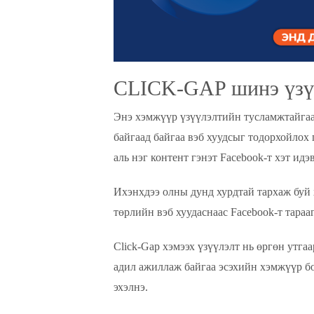
CLICK-GAP шинэ үзү
Энэ хэмжүүр үзүүлэлтийн тусламжтайгаар
байгаад байгаа вэб хуудсыг тодорхойлох 
аль нэг контент гэнэт Facebook-т хэт ид
Ихэнхдээ олны дунд хурдтай тархаж буй 
төрлийн вэб хуудаснаас Facebook-т тараа
Click-Gap хэмээх үзүүлэлт нь өргөн утга
адил ажиллаж байгаа эсэхийн хэмжүүр бо
эхэлнэ.