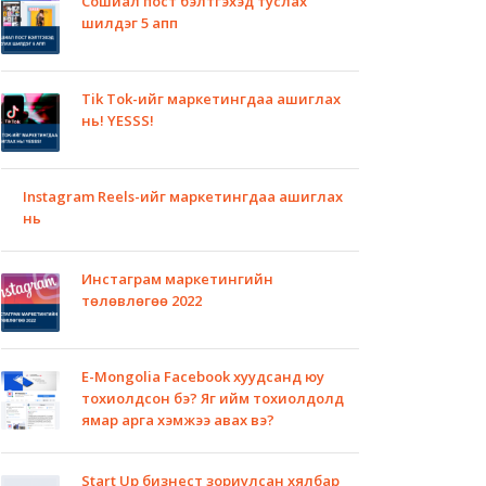
Сошиал пост бэлтгэхэд туслах
шилдэг 5 апп
Tik Tok-ийг маркетингдаа ашиглах
нь! YESSS!
Instagram Reels-ийг маркетингдаа ашиглах
нь
Инстаграм маркетингийн
төлөвлөгөө 2022
E-Mongolia Facebook хуудсанд юу
тохиолдсон бэ? Яг ийм тохиолдолд
ямар арга хэмжээ авах вэ?
Start Up бизнест зориулсан хялбар