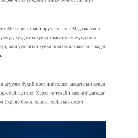
ийг Messenger-т мөн оруулах гэнэ. Мэдээж өмнө
мүүс, хуудасны хувьд хамгийн түрүүнд ийм
хүн, байгууллагын хувьд ийм баталгаажсан тэмдэг
.
сөн агуулга бүхий пост нийтэлдэг аккаунтын хувьд
орж байгаа гэнэ. Хэрэв та тухайн хаягийг дагадаг
овч Explore болон хаштаг хайлтын хэсэгт