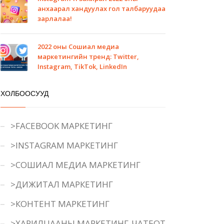
анхаарал хандуулах гол талбаруудаа
зарлалаа!
2022 оны Сошиал медиа
маркетингийн тренд: Twitter,
Instagram, TikTok, LinkedIn
ХОЛБООСУУД
>FACEBOOK МАРКЕТИНГ
>INSTAGRAM МАРКЕТИНГ
>СОШИАЛ МЕДИА МАРКЕТИНГ
>ДИЖИТАЛ МАРКЕТИНГ
>КОНТЕНТ МАРКЕТИНГ
>ХАРИЛЦААНЫ МАРКЕТИНГ-ЧАТБОТ