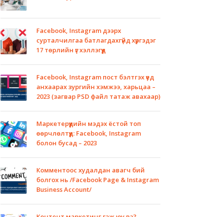
Facebook, Instagram дээрх
сурталчилгаа батлагдахгүйд хүргэдэг
17 төрлийн үг хэллэгүүд
Facebook, Instagram пост бэлтгэх үед
анхаарах зургийн хэмжээ, харьцаа –
2023 (загвар PSD файл татаж авахаар)
Маркетерүүдийн мэдэх ёстой топ
өөрчлөлтүүд: Facebook, Instagram
болон бусад – 2023
Комментоос худалдан авагч бий
болгох нь /Facebook Page & Instagram
Business Account/
Контент маркетинг гэж юу вэ?