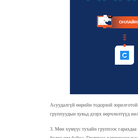
Асуудалгүй өөрийн тодорхой зорилготой
группуудын хувьд дээрх өөрчлөлтүүд нөл
3. Мөн хүмүүс тухайн группээс гарахдаа
болох юм байна. Группээс гарчихсаныхаа