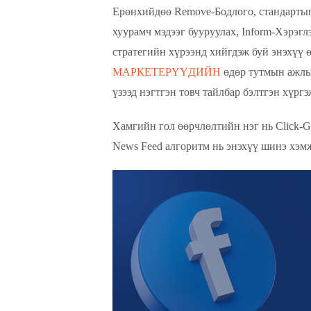
Ерөнхийдөө Remove-Бодлого, стандартыг 
хуурамч мэдээг бууруулах, Inform-Хэрэгл
стратегийн хүрээнд хийгдэж буй энэхүү 
МАРКЕТЕРҮҮДИЙН
өдөр тутмын ажлы
үзээд нэгтгэн товч тайлбар бэлтгэн хүргэ
Хамгийн гол өөрчлөлтийн нэг нь Click-G
News Feed алгоритм нь энэхүү шинэ хэм