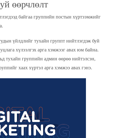
уй өөрчлөлт
ийтлэгдээд байгаа группийн постын хүртээмжийг
а.
уудын үйлдлийг тухайн группт нийтлэгдэж буй
уцлага хүлээлгэх арга хэмжээг авах юм байна.
вьд тухайн группийн админ өөрөө нийтэлсэн,
уппийг хаах хүртэл арга хэмжээ авах гэнэ.