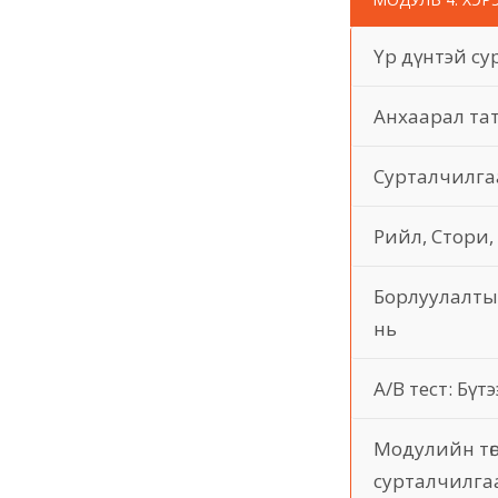
Үр дүнтэй с
Анхаарал тат
Сурталчилгаа
Рийл, Стори,
Борлуулалты
нь
A/B тест: Бү
Модулийн төг
сурталчилгаа