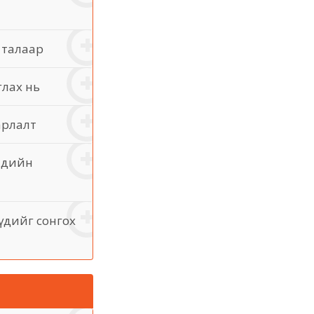
н талаар
глах нь
арлалт
гчдийн
үүдийг сонгох