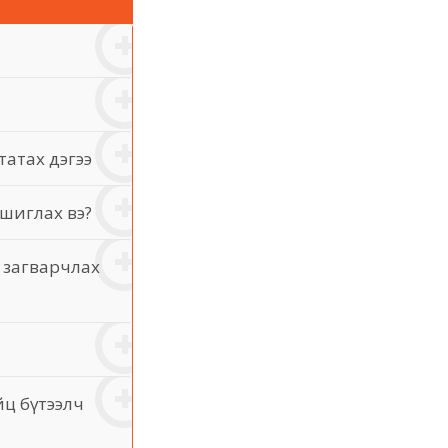
татах дэгээ
ашиглах вэ?
 загварчлах
йц бүтээлч