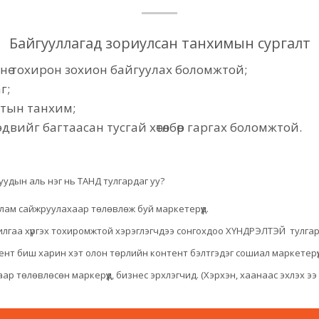
Байгууллагад зориулсан танхимын сургалт
мнө тохирон зохион байгуулах боломжтой;
г;
лтын танхим;
лт сэдвийг багтаасан тусгай хөтөлбөр гаргах боломжтой.
удын аль нэг нь ТАНД тулгардаг уу?
ь улам сайжруулахаар төлөвлөж буй маркетерүүд.
чилгаа хүргэх тохиромжтой хэрэглэгчдээ сонгохдоо ХҮНДРЭЛТЭЙ тулгар
нт биш харин хэт олон төрлийн контент бэлтгэдэг сошиал маркетерүү
р төлөвлөсөн маркерүүд, бизнес эрхлэгчид. (Хэрхэн, хаанаас эхлэх ээ 