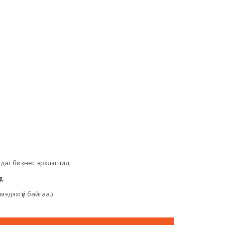
даг бизнес эрхлэгчид.
д.
мэдэхгүй байгаа.)