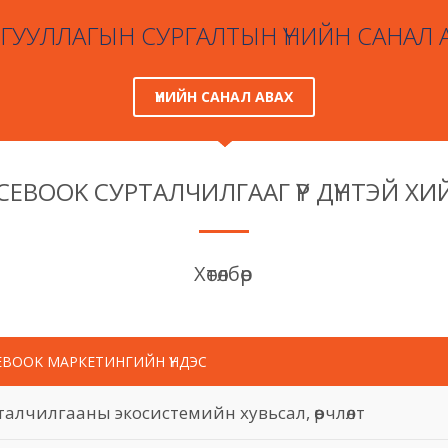
ГУУЛЛАГЫН СУРГАЛТЫН ҮНИЙН САНАЛ 
ҮНИЙН САНАЛ АВАХ
ACEBOOK СУРТАЛЧИЛГААГ ҮР ДҮНТЭЙ ХИ
Хөтөлбөр
EBOOK МАРКЕТИНГИЙН ҮНДЭС
талчилгааны экосистемийн хувьсал, өөрчлөлт