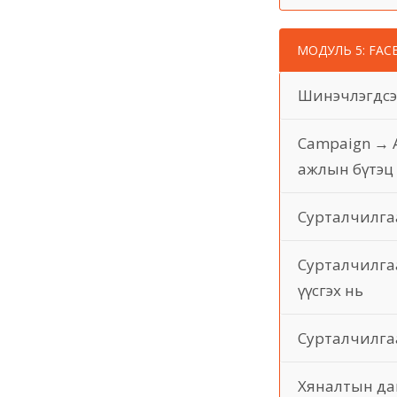
МОДУЛЬ 5: FAC
Шинэчлэгдсэ
Campaign → A
ажлын бүтэц
Сурталчилга
Сурталчилгаа
үүсгэх нь
Сурталчилгаа
Хяналтын даш