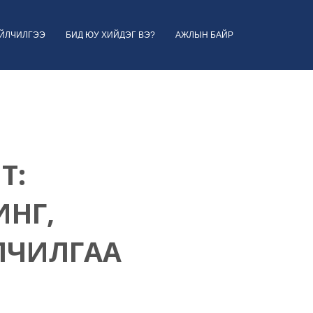
ҮЙЛЧИЛГЭЭ
БИД ЮУ ХИЙДЭГ ВЭ?
АЖЛЫН БАЙР
Т:
НГ,
ЛЧИЛГАА