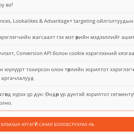
юу вэ?
nces, Lookalikes & Advantage+ targeting ойлголтууды
 хэрэглэгчийн жагсаалт гэх мэт өөрийн мэдээллийг аши
члэлт, Conversion API болон cookie хэрэглээний хязга
н юүлүүрт тохирсон олон төрлийн зорилтот хэрэглэ
х аргачлалууд
сгөлд хүрэх үр дүн: Өндөр үр дүнтэй зорилтот сегмент
олно.
ГАЛЗАХЫН АРГАГҮЙ САНАЛ БОЛОВСРУУЛАХ НЬ