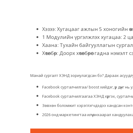
Хэзээ: Хугацааг ажлын 5 хоногийн ө
1 Модулийн үргэлжлэх хугацаа: 2 ца
Хаана: Тухайн байгууллагын сурга
Хөтөлбөр: Доорх хөтөлбөрөөс гадна нэмэ
Манай сургалт ХЭНД зориулагдсан бэ? Дараах асуудлу
Facebook сурталчилгаа/ boost хийдэг, үр дүнг н
Facebook сурталчилгаагаа ХЭНД хүргэх, суртал
Зөвхөн боломжит хэрэглэгчдэдээ хандсан конте
2026 онд маркетингтаа илүү анхаарал хандуулахаа