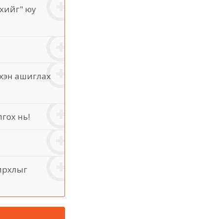
эхийг" юу
рхэн ашиглах
гох нь!
нирхлыг