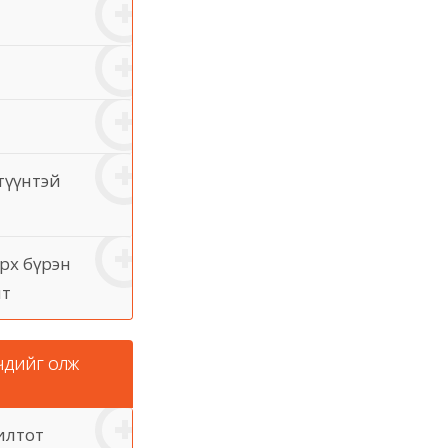
түүнтэй
рх бүрэн
нт
ГЧДИЙГ ОЛЖ
илтот