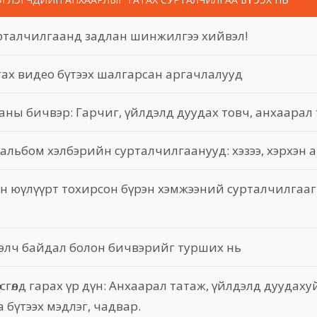
урталчилгаанд задлан шинжилгээ хийвэл!
ах видео бүтээх шалгарсан аргачлалууд
ны бичвэр: Гарчиг, үйлдэлд дуудах товч, анхаарал 
 альбом хэлбэрийн сурталчилгаанууд: хэзээ, хэрхэн 
н юүлүүрт тохирсон бүрэн хэмжээний сурталчилгааг
тээлч байдал болон бичвэрийг турших нь
сгөлд гарах үр дүн: Анхаарал татаж, үйлдэлд дуудаху
 бүтээх мэдлэг, чадвар.