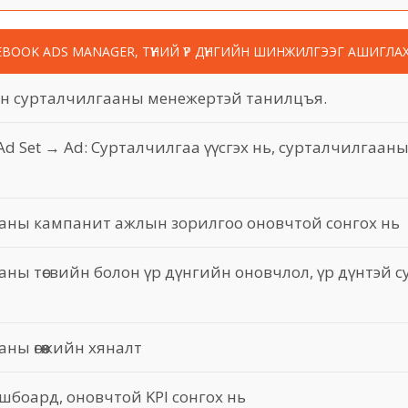
EBOOK ADS MANAGER, ТҮҮНИЙ ҮР ДҮНГИЙН ШИНЖИЛГЭЭГ АШИГЛА
н сурталчилгааны менежертэй танилцъя.
d Set → Ad: Сурталчилгаа үүсгэх нь, сурталчилгаан
аны кампанит ажлын зорилгоо оновчтой сонгох нь
ны төсвийн болон үр дүнгийн оновчлол, үр дүнтэй 
ны өгөөжийн хяналт
боард, оновчтой KPI сонгох нь