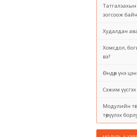
Татгалзахын 
зогсоож бай
Худалдан ава
Хомсдол, бог
вэ?
Өндөр үнэ цэ
Сэжим үүсгэх
Модулийн төг
төрүүлэх бор
МОДУЛЬ 4: ХЭР