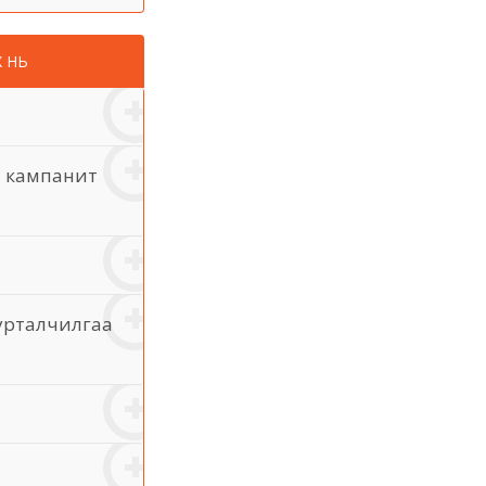
Х НЬ
ы кампанит
сурталчилгаа