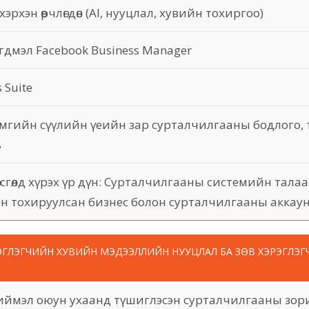
хэрхэн өөрчлөгдөв (AI, нууцлал, хувийн тохиргоо)
гдмэл Facebook Business Manager
 Suite
мгийн сүүлийн үеийн зар сурталчилгааны бодлого, 
ь
сгөлд хүрэх үр дүн: Сурталчилгааны системийн талаа
эн тохируулсан бизнес болон сурталчилгааны аккау
РЭГЛЭГЧИЙН ХУВИЙН МЭДЭЭЛЛИЙН НУУЦЛАЛ БА ЗӨВ ХЭРЭГЛЭ
хиймэл оюун ухаанд түшиглэсэн сурталчилгааны зор