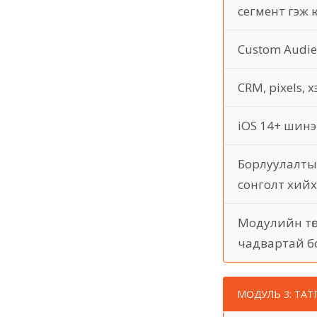
сегмент гэж 
Custom Audie
CRM, pixels,
iOS 14+ шинэ
Борлуулалты
сонголт хий
Модулийн төг
чадвартай б
МОДУЛЬ 3: ТАТ