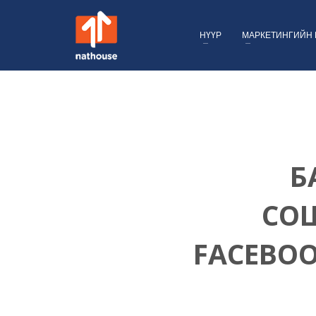
НҮҮР
МАРКЕТИНГИЙН 
Б
СО
FACEBO