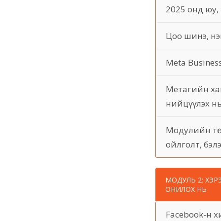
2025 онд юу, 
Цоо шинэ, нэ
Meta Business
Метагийн ха
нийцүүлэх н
Модулийн төг
ойлголт, бэл
МОДУЛЬ 2: ХЭ
ОНИЛОХ НЬ
Facebook-н 