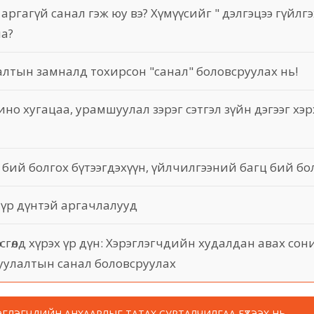
аргагүй санал гэж юу вэ? Хүмүүсийг " дэлгэцээ гүйлг
на?
лтын замналд тохирсон "санал" боловсруулах нь!
ино хугацаа, урамшуулал зэрэг сэтгэл зүйн дэгээг хэ
н бий болгох бүтээгдэхүүн, үйлчилгээний багц бий бол
 үр дүнтэй аргачлалууд
сгөлд хүрэх үр дүн: Хэрэглэгчдийн худалдан авах со
луулалтын санал боловсруулах
ЭГЛЭГЧДИЙН АНХААРЛЫГ ТАТАХ СУРТАЛЧИЛГАА БҮТЭЭХ НЬ