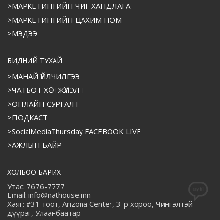
>МАРКЕТИНГИЙН ЧИГ ХАНДЛАГА
>МАРКЕТИНГИЙН ЦАХИМ НОМ
>МЭДЭЭ
БИДНИЙ ТУХАЙ
>МАНАЙ ҮЙЛЧИЛГЭЭ
>ЧАТБОТ ХӨГЖҮҮЛЭЛТ
>ОНЛАЙН СУРГАЛТ
>ПОДКАСТ
>SocialMediaThursday FACEBOOK LIVE
>АЖЛЫН БАЙР
ХОЛБОО БАРИХ
Утас: 7676-7777
Email: info@nathouse.mn
Хаяг: #31 тоот, Arizona Center, 3-р хороо, Чингэлтэй
дүүрэг, Улаанбаатар