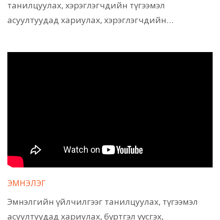
танилцуулах, хэрэглэгчдийн түгээмэл
асуултуудад хариулах, хэрэглэгчдийн…
ЭМНЭЛЭГ
Эмнэлгийн үйлчилгээг танилцуулах, түгээмэл
асуултуудад хариулах, бүртгэл үүсгэх,