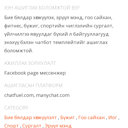
ХЭН АШИГЛАХ БОЛОМЖТОЙ ВЭ?
Бие бялдар хөгжүүлэх, эрүүл мэнд, гоо сайхан,
фитнес, бүжиг, спортийн чиглэлийн сургалт,
үйлчилгээ явуулдаг бүхий л байгууллагууд
энэхүү бэлэн чатбот темплейтийг ашиглах
боломжтой.
АЖИЛЛАХ ЗОРИУЛАЛТ:
Facebook page мессенжер
АШИГЛАСАН ПЛАТФОРМ:
chatfuel.com, manychat.com
CATEGORY
Бие бялдар хөгжүүлэлт
,
Бүжиг
,
Гоо сайхан
,
Иог
,
Спорт
,
Сургалт
,
Эрүүл мэнд