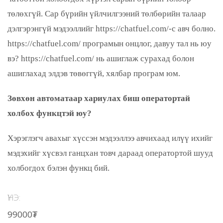
төлөхгүй. Сар бүрийн үйлчилгээний төлбөрийн талаар
дэлгэрэнгүй мэдээллийг https://chatfuel.com/-с авч болно.
https://chatfuel.com/ програмын онцлог, давуу тал нь юу
вэ? https://chatfuel.com/ нь ашиглаж сурахад болон
ашиглахад элдэв төвөггүй, хялбар програм юм.
Зөвхөн автоматаар хариулах биш оператортай
холбох функцтэй юу?
Хэрэглэгч авахыг хүссэн мэдээллээ авчихаад илүү ихийг
мэдэхийг хүсвэл ганцхан товч дараад оператортой шууд
холбогдох бэлэн функц бий.
ҮНЭ:
99000₮