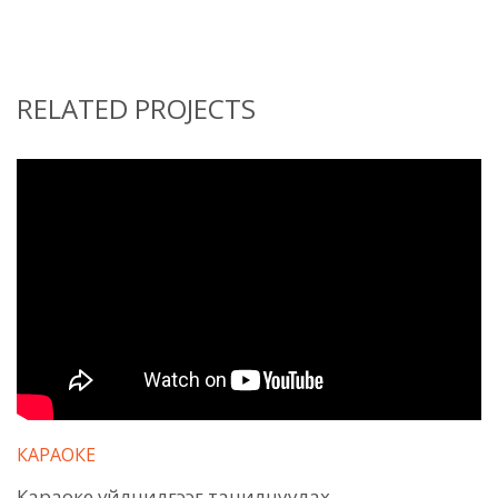
RELATED PROJECTS
КАРАОКЕ
Караоке үйлчилгээг танилцуулах,