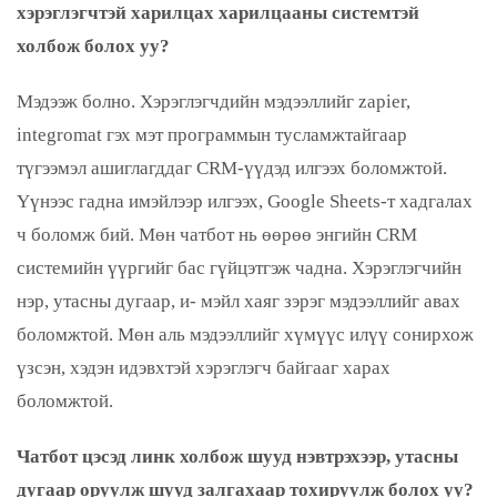
хэрэглэгчтэй харилцах харилцааны системтэй
холбож болох уу?
Мэдээж болно. Хэрэглэгчдийн мэдээллийг zapier,
integromat гэх мэт программын тусламжтайгаар
түгээмэл ашиглагддаг CRM-үүдэд илгээх боломжтой.
Үүнээс гадна имэйлээр илгээх, Google Sheets-т хадгалах
ч боломж бий. Мөн чатбот нь өөрөө энгийн CRM
системийн үүргийг бас гүйцэтгэж чадна. Хэрэглэгчийн
нэр, утасны дугаар, и- мэйл хаяг зэрэг мэдээллийг авах
боломжтой. Мөн аль мэдээллийг хүмүүс илүү сонирхож
үзсэн, хэдэн идэвхтэй хэрэглэгч байгааг харах
боломжтой.
Чатбот цэсэд линк холбож шууд нэвтрэхээр, утасны
дугаар оруулж шууд залгахаар тохируулж болох уу?