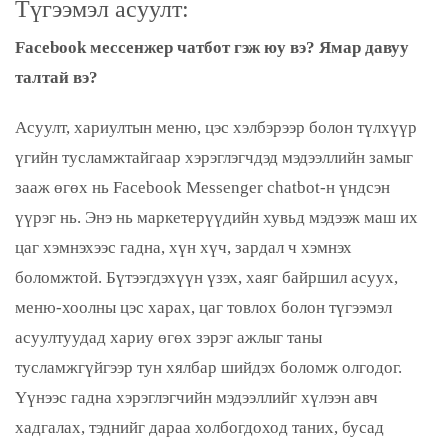
Түгээмэл асуулт:
Facebook мессенжер чатбот гэж юу вэ? Ямар давуу
талтай вэ?
Асуулт, хариултын меню, цэс хэлбэрээр болон түлхүүр
үгийн тусламжтайгаар хэрэглэгчдэд мэдээллийн замыг
зааж өгөх нь Facebook Messenger chatbot-н үндсэн
үүрэг нь. Энэ нь маркетерүүдийн хувьд мэдээж маш их
цаг хэмнэхээс гадна, хүн хүч, зардал ч хэмнэх
боломжтой. Бүтээгдэхүүн үзэх, хаяг байршил асуух,
меню-хоолны цэс харах, цаг товлох болон түгээмэл
асуултуудад хариу өгөх зэрэг ажлыг таны
тусламжгүйгээр тун хялбар шийдэх боломж олгодог.
Үүнээс гадна хэрэглэгчийн мэдээллийг хүлээн авч
хадгалах, тэднийг дараа холбогдоход таних, бусад