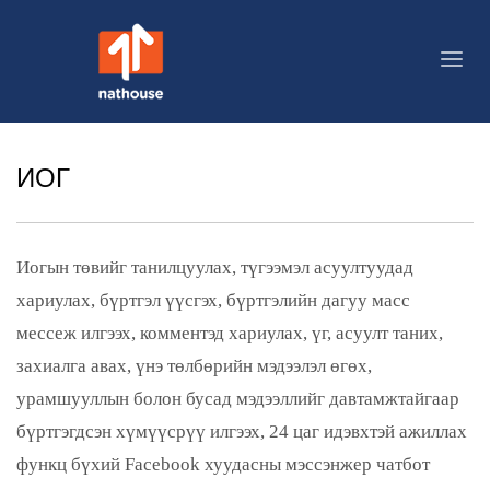
ИОГ
Иогын төвийг танилцуулах, түгээмэл асуултуудад
хариулах, бүртгэл үүсгэх, бүртгэлийн дагуу масс
мессеж илгээх, комментэд хариулах, үг, асуулт таних,
захиалга авах, үнэ төлбөрийн мэдээлэл өгөх,
урамшууллын болон бусад мэдээллийг давтамжтайгаар
бүртгэгдсэн хүмүүсрүү илгээх, 24 цаг идэвхтэй ажиллах
функц бүхий Facebook хуудасны мэссэнжер чатбот