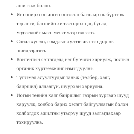
ашиглаж болно.
Яг сонирхсон анги сонгосон багшаар нь бүртгэж
тэр анги, багшийн хичээл орох цаг, бусад
мэдээллийг масс мессежээр илгээнэ.
Санал хүсэлт, гомдлыг хүлээн авч тэр дор нь
шийдвэрлэнэ.
Контентын сэтгэгдэлд нэг бүрчлэн хариулж, постын
органик хүртээмжийг нэмэгдүүлнэ.
Түгээмэл асуултуудыг таньж (төлбөр, хаяг,
байршил) алдаагүй, шуурхай хариулна.
Иогын төвийн хаяг байршлыг газрын зургаар шууд
харуулж, холбоо барих хэсэгт байгууллагын болон
холбогдох ажилтны утасруу шууд залгагдахаар
тохируулна.