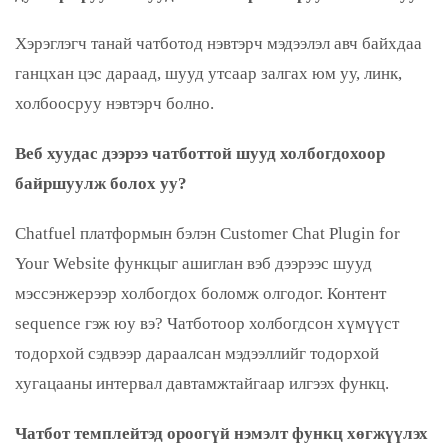
Хэрэглэгч танай чатботод нэвтэрч мэдээлэл авч байхдаа
ганцхан цэс дараад, шууд утсаар залгах юм уу, линк,
холбоосруу нэвтэрч болно.
Веб хуудас дээрээ чатботтой шууд холбогдохоор
байршуулж болох уу?
Chatfuel платформын бэлэн Customer Chat Plugin for
Your Website функцыг ашиглан вэб дээрээс шууд
мэссэнжерээр холбогдох боломж олгодог. Контент
sequence гэж юу вэ? Чатботоор холбогдсон хүмүүст
тодорхой сэдвээр дараалсан мэдээллийг тодорхой
хугацааны интервал давтамжтайгаар илгээх функц.
Чатбот темплейтэд ороогүй нэмэлт функц хөгжүүлэх