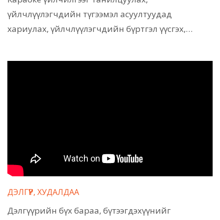
үйлчлүүлэгчдийн түгээмэл асуултуудад
хариулах, үйлчлүүлэгчдийн бүртгэл үүсгэх,…
ДЭЛГҮҮР, ХУДАЛДАА
Дэлгүүрийн бүх бараа, бүтээгдэхүүнийг