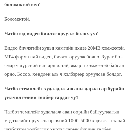
боломжтой юу?
Боломжтой.
Чатботод видео бичлэг оруулж болох уу?
Видео бичлэгийн хувьд хамгийн ихдээ 20MB хэмжээтэй,
MP4 форматтай видео, бичлэг оруулж болно. Зураг бол
ямар ч дүрсний нягтаршилтай, ямар ч хэмжээтэй байсан
орно. Босоо, хөндлөн аль ч хэлбэрээр оруулсан болдог.
Чатбот темплейт худалдаж авсаны дараа сар бүрийн
үйлчилгээний төлбөр гардаг уу?
Чатбот темплейт худалдаж аван өөрийн байгууллагын
мэдээллийг оруулснаар эхний 1000-5000 хэрэглэгч танай
чатботтой холбогдох хүртэл сарын бүрийн төлбөр