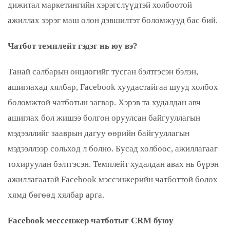
дижитал маркетингийн хэрэгслүүдтэй холбоотой
ажиллах зэрэг маш олон дэвшилтэт боломжууд бас бий.
Чатбот темплейт гэдэг нь юу вэ?
Танай салбарын онцлогийг тусган бэлтгэсэн бэлэн,
ашиглахад хялбар, Facebook хуудастайгаа шууд холбох
боломжтой чатботын загвар. Хэрэв та худалдан авч
ашиглах бол жишээ болгон оруулсан байгууллагын
мэдээллийг зааврын дагуу өөрийн байгууллагын
мэдээллээр сольход л болно. Бусад холбоос, ажиллагааг
тохируулан бэлтгэсэн. Темплейт худалдан авах нь бүрэн
ажиллагаатай Facebook мэссэнжерийн чатботтой болох
хямд бөгөөд хялбар арга.
Facebook мессенжер чатботыг CRM буюу