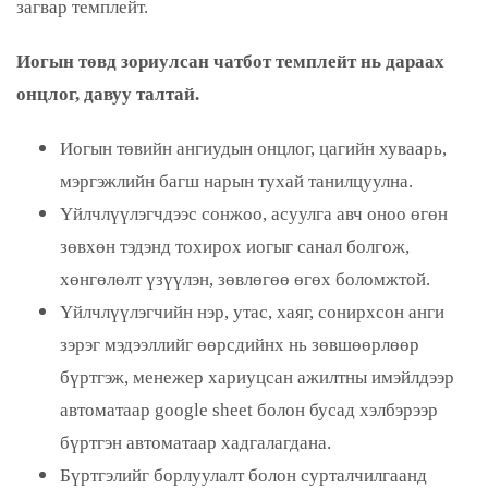
загвар темплейт.
Иогын төвд зориулсан чатбот темплейт нь дараах
онцлог, давуу талтай.
Иогын төвийн ангиудын онцлог, цагийн хуваарь,
мэргэжлийн багш нарын тухай танилцуулна.
Үйлчлүүлэгчдээс сонжоо, асуулга авч оноо өгөн
зөвхөн тэдэнд тохирох иогыг санал болгож,
хөнгөлөлт үзүүлэн, зөвлөгөө өгөх боломжтой.
Үйлчлүүлэгчийн нэр, утас, хаяг, сонирхсон анги
зэрэг мэдээллийг өөрсдийнх нь зөвшөөрлөөр
бүртгэж, менежер хариуцсан ажилтны имэйлдээр
автоматаар google sheet болон бусад хэлбэрээр
бүртгэн автоматаар хадгалагдана.
Бүртгэлийг борлуулалт болон сурталчилгаанд