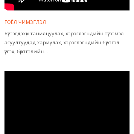
ГОЁЛ ЧИМЭГЛЭЛ
Бүтээгдэхүүн танилцуулах, хэрэглэгчдийн түгээмэл
асуултуудад хариулах, хэрэглэгчдийн бүртгэл
үүсгэх, бүртгэлийн…