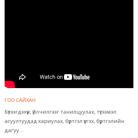
ГОО САЙХАН
Бүтээгдэхүүн, үйлчилгээг танилцуулах, түгээмэл
асуултуудад хариулах, бүртгэл үүсгэх, бүртгэлийн
дагуу…