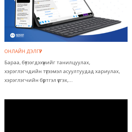
ОНЛАЙН ДЭЛГҮҮР
Бараа, бүтээгдэхүүнийг танилцуулах,
хэрэглэгчдийн түгээмэл асуултуудад хариулах,
хэрэглэгчийн бүртгэл үүсгэх,…