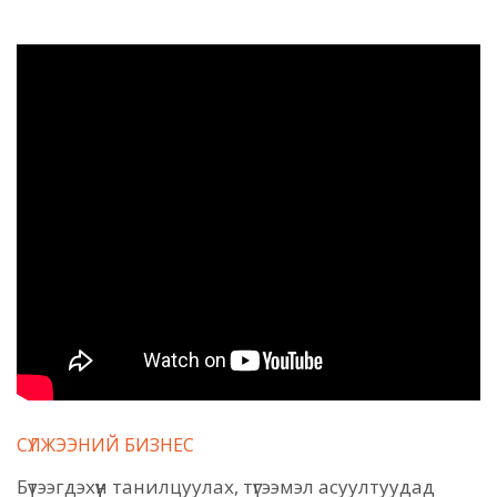
СҮЛЖЭЭНИЙ БИЗНЕС
Бүтээгдэхүүн танилцуулах, түгээмэл асуултуудад