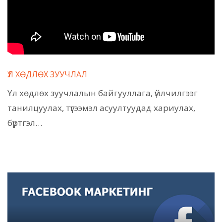
ҮЛ ХӨДЛӨХ ЗУУЧЛАЛ
Үл хөдлөх зуучлалын байгууллага, үйлчилгээг
танилцуулах, түгээмэл асуултуудад хариулах,
бүртгэл…