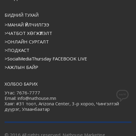
БИДНИЙ ТУХАЙ
>МАНАЙ ҮЙЛЧИЛГЭЭ
>ЧАТБОТ ХӨГЖҮҮЛЭЛТ
>ОНЛАЙН СУРГАЛТ
>ПОДКАСТ
>SocialMediaThursday FACEBOOK LIVE
>АЖЛЫН БАЙР
ХОЛБОО БАРИХ
Утас: 7676-7777
Email: info@nathouse.mn
Хаяг: #31 тоот, Arizona Center, 3-р хороо, Чингэлтэй
дүүрэг, Улаанбаатар
© 2016 All rights reserved. Nathouse Marketing.