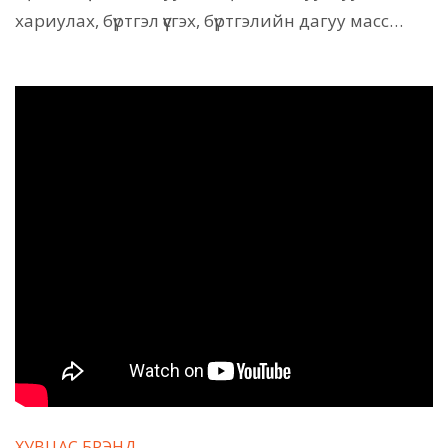
хариулах, бүртгэл үүсгэх, бүртгэлийн дагуу масс…
ХУВЦАС БРЭНД