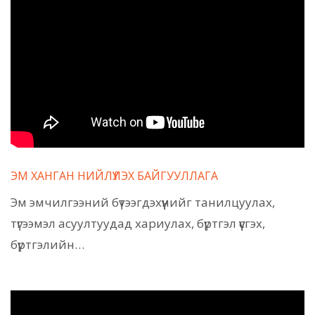
ЭМ ХАНГАН НИЙЛҮҮЛЭХ БАЙГУУЛЛАГА
Эм эмчилгээний бүтээгдэхүүнийг танилцуулах,
түгээмэл асуултуудад хариулах, бүртгэл үүсгэх,
бүртгэлийн…