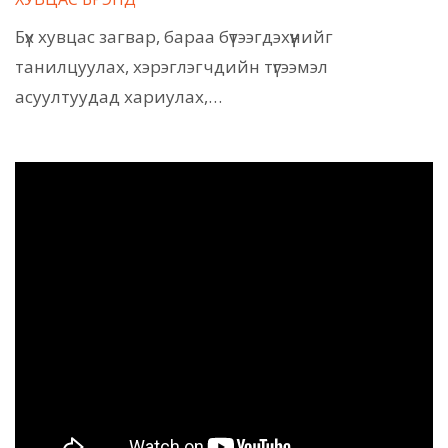
Бүх хувцас загвар, бараа бүтээгдэхүүнийг
танилцуулах, хэрэглэгчдийн түгээмэл
асуултуудад хариулах,…