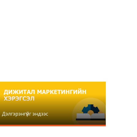
Дэлгэрэнгүйг эндээс