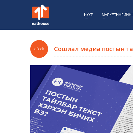
НҮҮР
МАРКЕТИНГИЙН 
Сошиал медиа постын тай
eBook
ном