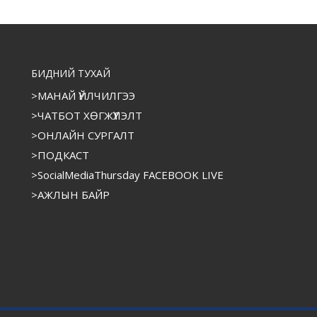
БИДНИЙ ТУХАЙ
>МАНАЙ ҮЙЛЧИЛГЭЭ
>ЧАТБОТ ХӨГЖҮҮЛЭЛТ
>ОНЛАЙН СУРГАЛТ
>ПОДКАСТ
>SocialMediaThursday FACEBOOK LIVE
>АЖЛЫН БАЙР