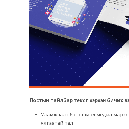
Постын тайлбар текст хэрхэн бичих в
Уламжлалт ба сошиал медиа марке
ялгаатай тал