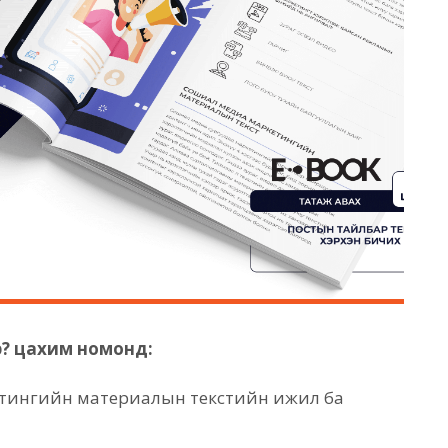
э? цахим номонд:
тингийн материалын текстийн ижил ба