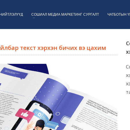
НИЙТЛЭЛҮҮД
СОШИАЛ МЕДИА МАРКЕТИНГ СУРГАЛТ
ЧАТБОТЫН 
С
лбар текст хэрхэн бичих вэ цахим
х
С
х
х
т