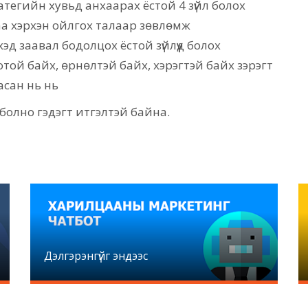
тегийн хувьд анхаарах ёстой 4 зүйл болох
гаа хэрхэн ойлгох талаар зөвлөмж
д заавал бодолцох ёстой зүйлүүд болох
той байх, өрнөлтэй байх, хэрэгтэй байх зэрэгт
асан нь нь
олно гэдэгт итгэлтэй байна.
Дэлгэрэнгүйг эндээс