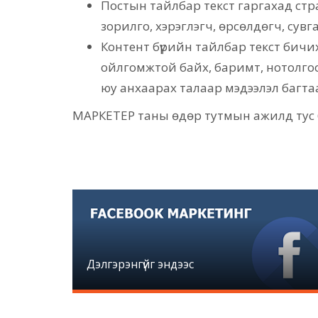
Постын тайлбар текст гаргахад стра
зорилго, хэрэглэгч, өрсөлдөгч, сув
Контент бүрийн тайлбар текст бичихэ
ойлгомжтой байх, баримт, нотолгоо
юу анхаарах талаар мэдээлэл багта
МАРКЕТЕР таны өдөр тутмын ажилд тус б
Дэлгэрэнгүйг эндээс