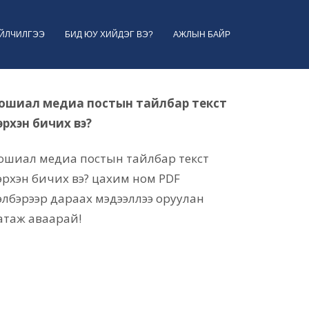
ҮЙЛЧИЛГЭЭ
БИД ЮУ ХИЙДЭГ ВЭ?
АЖЛЫН БАЙР
ошиал медиа постын тайлбар текст
эрхэн бичих вэ?
ошиал медиа постын тайлбар текст
эрхэн бичих вэ? цахим ном PDF
элбэрээр дараах мэдээллээ оруулан
атаж аваарай!