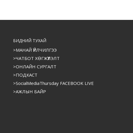
БИДНИЙ ТУХАЙ
>МАНАЙ ҮЙЛЧИЛГЭЭ
>ЧАТБОТ ХӨГЖҮҮЛЭЛТ
>ОНЛАЙН СУРГАЛТ
>ПОДКАСТ
>SocialMediaThursday FACEBOOK LIVE
>АЖЛЫН БАЙР