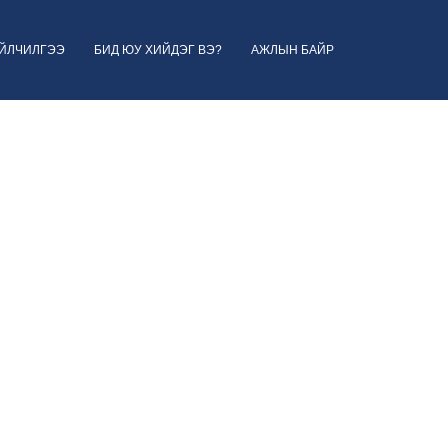
ҮЙЛЧИЛГЭЭ
БИД ЮУ ХИЙДЭГ ВЭ?
АЖЛЫН БАЙР