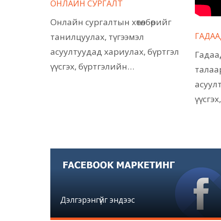
ОНЛАЙН СУРГАЛТ
Онлайн сургалтын хөтөлбөрийг
ГАДАА
танилцуулах, түгээмэл
асуултуудад хариулах, бүртгэл
Гадаа
үүсгэх, бүртгэлийн…
талаа
асуул
үүсгэх
Дэлгэрэнгүйг эндээс