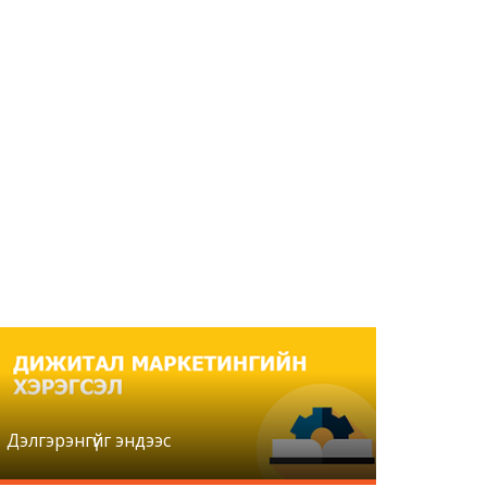
Дэлгэрэнгүйг эндээс