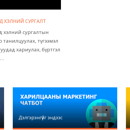
Д ХЭЛНИЙ СУРГАЛТ
д хэлний сургалтын
р танилцуулах, түгээмэл
туудад хариулах, бүртгэл
,…
Дэлгэрэнгүйг эндээс