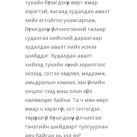
тухайн бүтээгдэхүүн өөрт ямар
хэрэгтэй, яагаад худалдан авалт
хийх ёстойгоо ухамсарлаж,
бүтээгдэхүүн үйлчилгээний талаар
судалгаа хийсний дараагаар
худалдан авалт хийх эсэхээ
шийддэг. Худалдан авалт
хийхэд тухайн хүний зорилгоос
эхлээд, сэтгэл хөдлөл, мэдрэмж,
амьдралын хэмнэл, зан үйлийн
онцлог гээд маш олон зүйл
нөлөөлдөг байна. Та ч мөн өөрт
ямар ч хэрэггүй, огт сэтгэгдэл
төрүүлээгүй бүтээгдэхүүн үйлчилгээг
гэнэтийн шийдвэрт тулгуурлан
авч байсан нь хэд вэ?