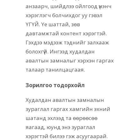
анзаарч, шийдлээ ойлгоод үнэнч
хэрэглэгч болчихдог уу гэвэл
ҮГҮЙ. Үе шаттай, зөв
давтамжтай контент хэрэгтэй.
Гэхдээ мэдээж тэднийг залхааж
болохгүй. Ингээд худалдан
авалтын замналыг хэрхэн гаргах
талаар танилцацгаая.
Зорилгоо тодорхойл
Худалдан авалтын замналын
зураглал гаргах хамгийн эхний
шатанд эхлээд та өөрөөсөө
яагаад, юунд энэ зураглал
хэрэгтэй билээ гэж асуугаарай.