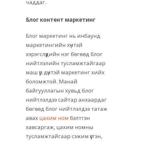
чаддаг.
Блог контент маркетинг
Блог маркетинг нь инбаунд
маркетингийн хүчтэй
хэрэгслүүдийн нэг бөгөөд блог
нийтлэлийн тусламжтайгаар
маш үр дүнтэй маркетинг хийх
боломжтой. Манай
байгууллагын хувьд блог
нийтлэлдээ сайтар анхаардаг
бөгөөд блог нийтлэлдээ татаж
авах
цахим ном
бэлтгэн
хавсаргаж, цахим номны
тусламжтайгаар сэжим үүсгэн,