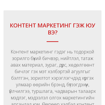
КОНТЕНТ МАРКЕТИНГ ГЭЖ ЮУ
ВЭ?
Контент маркетинг гэдэг нь тодорхой
зорилго бүхий бичвэр, нийтлэл, татаж
авах материал, зураг, дүрс, хөдөлгөөнт
бичлэг гэх мэт хэлбэртэй агуулгыг
бэлтгэн, зорилтот хэрэглэгчдэд хүргэх
улмаар өөрийн брэнд, бүтээгдэхүүн,
үйлчилгээ, туршлага, чадварын талаарх
мэдлэг, мэдээлэл олгох маркетингийн
аргачлал юм. Өөрөөр хэлбэл контент