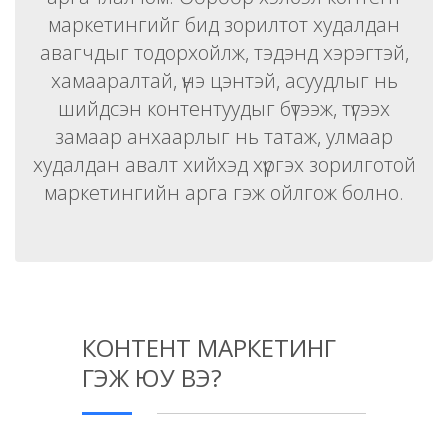
маркетингийг бид зорилтот худалдан
авагчдыг тодорхойлж, тэдэнд хэрэгтэй,
хамааралтай, үнэ цэнтэй, асуудлыг нь
шийдсэн контентуудыг бүтээж, түгээх
замаар анхаарлыг нь татаж, улмаар
худалдан авалт хийхэд хүргэх зорилготой
маркетингийн арга гэж ойлгож болно.
КОНТЕНТ МАРКЕТИНГ
ГЭЖ ЮУ ВЭ?