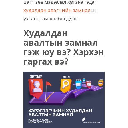
цагт зөв мэдээлэл хүргэнэ гэдэг
худалдан авагчийн замнал
ын
үйл явцтай холбогддог.
Худалдан
авалтын замнал
гэж юу вэ? Хэрхэн
гаргах вэ?