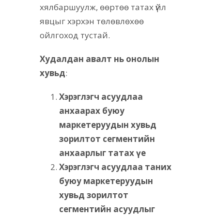
хялбаршуулж, өөртөө татах үйл
явцыг хэрхэн төлөвлөхөө
ойлгоход тустай.
Худалдан авалт нь онолын
хувьд
:
Хэрэглэгч асуудлаа
анхаарах буюу
маркетеруудын хувьд
зорилтот сегментийн
анхаарлыг татах үе
Хэрэглэгч асуудлаа таних
буюу маркетеруудын
хувьд зорилтот
сегментийн асуудлыг