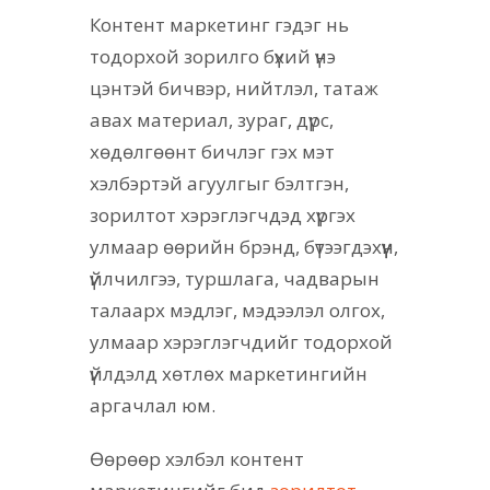
Контент маркетинг гэдэг нь
тодорхой зорилго бүхий үнэ
цэнтэй бичвэр, нийтлэл, татаж
авах материал, зураг, дүрс,
хөдөлгөөнт бичлэг гэх мэт
хэлбэртэй агуулгыг бэлтгэн,
зорилтот хэрэглэгчдэд хүргэх
улмаар өөрийн брэнд, бүтээгдэхүүн,
үйлчилгээ, туршлага, чадварын
талаарх мэдлэг, мэдээлэл олгох,
улмаар хэрэглэгчдийг тодорхой
үйлдэлд хөтлөх маркетингийн
аргачлал юм.
Өөрөөр хэлбэл контент