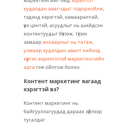
маркетингийг бид
зорилтот
худалдан авагчдыг тодорхойлж
,
тэдэнд хэрэгтэй, хамааралтай,
үнэ цэнтэй, асуудлыг нь шийдсэн
контентуудыг бүтээж, түгээх
замаар
анхаарлыг нь татаж,
улмаар худалдан авалт хийхэд
хүргэх зорилготой маркетингийн
арга
гэж ойлгож болно.
Контент маркетинг яагаад
хэрэгтэй вэ?
Контент маркетинг нь
байгууллагуудад дараах зүйлээр
тусалдаг: