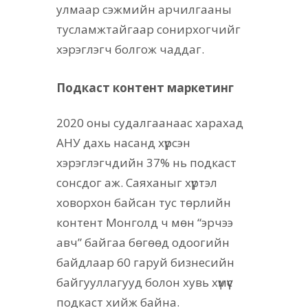
улмаар сэжмийн арчилгааны
тусламжтайгаар сонирхогчийг
хэрэглэгч болгож чаддаг.
Подкаст контент маркетинг
2020 оны судалгаанаас харахад
АНУ дахь насанд хүрсэн
хэрэглэгчдийн 37% нь подкаст
сонсдог аж. Саяханыг хүртэл
ховорхон байсан тус төрлийн
контент Монголд ч мөн “эрчээ
авч” байгаа бөгөөд одоогийн
байдлаар 60 гаруй бизнесийн
байгууллагууд болон хувь хүмүүс
подкаст хийж байна.