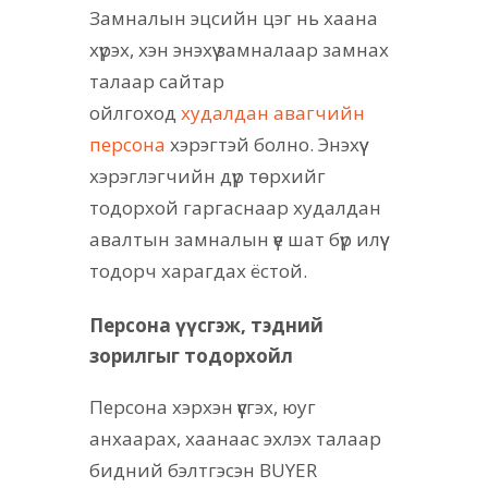
Замналын эцсийн цэг нь хаана
хүрэх, хэн энэхүү замналаар замнах
талаар сайтар
ойлгоход
худалдан авагчийн
персона
хэрэгтэй болно. Энэхүү
хэрэглэгчийн дүр төрхийг
тодорхой гаргаснаар худалдан
авалтын замналын үе шат бүр илүү
тодорч харагдах ёстой.
Персона үүсгэж, тэдний
зорилгыг тодорхойл
Персона хэрхэн үүсгэх, юуг
анхаарах, хаанаас эхлэх талаар
бидний бэлтгэсэн BUYER