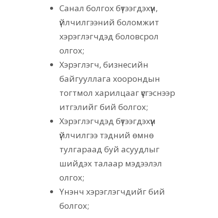
Санал болгох бүтээгдэхүүн,
үйлчилгээний боломжит
хэрэглэгчдэд боловсрол
олгох;
Хэрэглэгч, бизнесийн
байгууллага хоорондын
тогтмол харилцааг үүсгэснээр
итгэлийг бий болгох;
Хэрэглэгчдэд бүтээгдэхүүн
үйлчилгээ тэдний өмнө
тулгараад буй асуудлыг
шийдэх талаар мэдээлэл
олгох;
Үнэнч хэрэглэгчдийг бий
болгох;