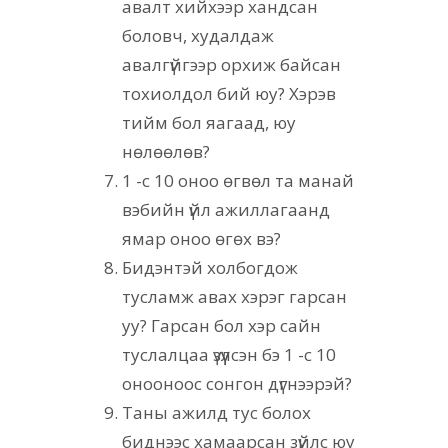
авалт хийхээр хандсан
боловч, худалдаж
авалгүйгээр орхиж байсан
тохиолдол бий юу? Хэрэв
тийм бол яагаад, юу
нөлөөлөв?
1 -с 10 оноо өгвөл та манай
вэбийн үйл ажиллагаанд
ямар оноо өгөх вэ?
Бидэнтэй холбогдож
тусламж авах хэрэг гарсан
уу? Гарсан бол хэр сайн
туслалцаа үзүүлсэн бэ 1 -с 10
онооноос сонгон дүгнээрэй?
Таны ажилд тус болох
биднээс хамаарсан зүйлс юу