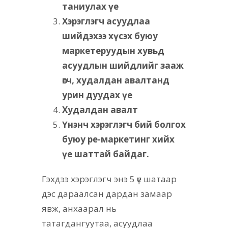
таниулах үе
Хэрэглэгч асуудлаа
шийдэхээ хүсэх буюу
маркетеруудын хувьд
асуудлын шийдлийг зааж
өгч, худалдан авалтанд
урин дуудах үе
Худалдан авалт
Үнэнч хэрэглэгч бий болгох
буюу ре-маркетинг хийх
үе шаттай байдаг.
Гэхдээ хэрэглэгч энэ 5 үе шатаар
дэс дараалсан дардан замаар
явж, анхаарал нь
татагдангуутаа, асуудлаа