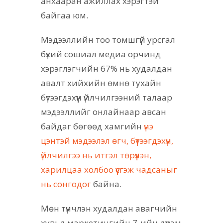
анхааран ажиллах хэрэгтэй
байгаа юм.
Мэдээллийн тоо томшгүй урсгал
бүхий сошиал медиа орчинд
хэрэглэгчийн 67% нь худалдан
авалт хийхийн өмнө тухайн
бүтээгдэхүүн үйлчилгээний талаар
мэдээллийг онлайнаар авсан
байдаг бөгөөд хамгийн
үнэ
цэнтэй мэдээлэл өгч, бүтээгдэхүүн,
үйлчилгээ нь итгэл төрүүлэн,
харилцаа холбоо үүсгэж чадсаныг
нь сонгодог
байна.
Мөн түүнчлэн худалдан авагчийн
хувьд маркетингийн 7-ийн дүрэм