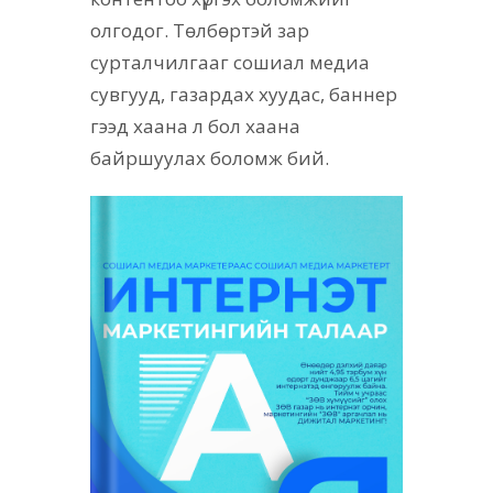
олгодог. Төлбөртэй зар
сурталчилгааг сошиал медиа
сувгууд, газардах хуудас, баннер
гээд хаана л бол хаана
байршуулах боломж бий.