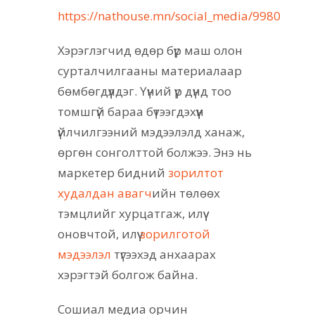
https://nathouse.mn/social_media/9980
Хэрэглэгчид өдөр бүр маш олон
сурталчилгааны материалаар
бөмбөгдүүлдэг. Үүний үр дүнд тоо
томшгүй бараа бүтээгдэхүүн
үйлчилгээний мэдээлэлд ханаж,
өргөн сонголттой болжээ. Энэ нь
маркетер бидний
зорилтот
худалдан авагч
ийн төлөөх
тэмцлийг хурцатгаж, илүү
оновчтой, илүү
зорилготой
мэдээлэл
түгээхэд анхаарах
хэрэгтэй болгож байна.
Сошиал медиа орчин