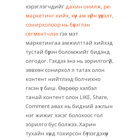
хэрэглэгчдийг
дахин онилж, ре-
маркетинг хийх, хүн ам зүйн үзүүлэлт,
сонирхолоор нь бүлэглэн
сегментчлэх
гэх мэт
маркетингаа амжилттай хийхэд
тустай бүрэн боломжийг бидэнд
олгодог. Гэхдээ энэ нь зорилгогүй,
зөвхөн сонирхол л татах олон
контент нийтлээд болчихно
гэсэн үг биш. Өөрөөр хэлбэл
танай контент олон LIKE, Share,
Comment авах нь бидний ажлын
нэг жижиг хэсэг болохоос гол
зорилго бус болжээ. Харин
тухайн хүнд тохирсон бүтээгдэхүүн