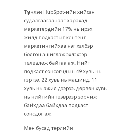
Түүнчлэн HubSpot-ийн хийсэн
судалгаагаанаас харахад
маркетерүүдийн 17% нь ирэх
жилд подкастыг контент
маркетингийхаа нэг хэлбэр
болгон ашиглаж эхлэхээр
төлөвлөж байгаа аж. Нийт
подкаст сонсогчдын 49 хувь нь
гэртээ, 22 хувь нь машинд, 11
хувь нь ажил дээрээ, дөрвөн хувь
нь нийтийн тээврээр зорчиж
байхдаа байхдаа подкаст
сонсдог аж.
Мөн бусад төрлийн