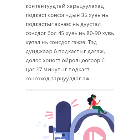
контентуудтай харьцуулахад
подкаст сонсогчдын 35 хувь нь
подкастыг эхнээс нь дуустал
сонсдог бол 45 хувь нь 80-90 хувь
хүртэл нь сонсдог гэжээ. Тэд
дунджаар 6 подкастыг дагаж,
долоо хоногт ойролцоогоор 6
цаг 37 минутыг подкаст
сонсоход зарцуулдаг аж.