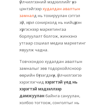
үйлчилгээний мэдээллийг үнэ
цэнтэйгээр
худалдан авалтын
замнал
д нь тохируулан сэтгэл
зүй, хүсэл сонирхолд нь нийцүүлэн
хүргэснээр маркетингаа
борлуулалт болгож, жинхэнэ
утгаар сошиал медиа маркетинг
явуулж чадна.
Товчхондоо худалдан авалтын
замналыг зөв тодорхойлсноор
өөрийн бүтээгдэхүүн, үйлчилгээгээ
хэрэглэгчид
хэрэгтэй үед нь
хэрэгтэй мэдээллээр
дамжуулан
байнга сануулан,
холбоо тогтоож, сонголтыг нь