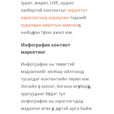
зураг, видео, LIVE, аудио
хэлбэртэй контентыг
зорилтот
хэрэглэгчид зориулан
тэдний
худалдан авалтын замнал
д
нийцүүлэн түгээх ажил юм.
Инфографик контент
маркетинг
Инфографик нь төвөгтэй
мэдээллийг хялбар ойлгоход
тусалдаг контентийн төрөл юм.
Энгийн үг хэллэг, богино өгүүлбэрүүд,
зургуудаас бүтдэг тул
инфографик нь хэрэглэгчдэд
мэдээлэл өгөх үр дүнтэй арга байж