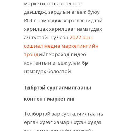
маркетинг нь оролцоог
дээшлүүлж, зардлын өгөөж буюу
ROI-г нэмэгдүүлж, хэрэглэгчидтэй
харилцах харилцааг нэмэгдүүлэх
ач тустай. Түүнчлэн
2022 оны
сошиал медиа маркетингийн
трэнд
ийг харахад видео
контентын өгөөж улам бүр
нэмэгдэх бололтой.
Төлбөртэй сурталчилгааны
контент маркетинг
Төлбөртэй зар сурталчилгаа нь
өргөн хүрээг хамарч хүссэн хүндээ
контентоо хүргэх боломжийг