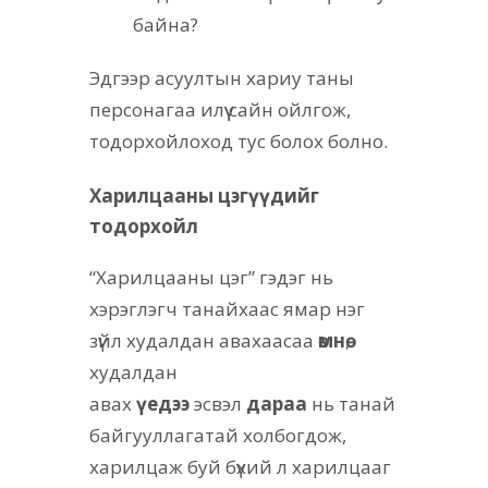
байна?
Эдгээр асуултын хариу таны
персонагаа илүү сайн ойлгож,
тодорхойлоход тус болох болно.
Харилцааны цэгүүдийг
тодорхойл
“Харилцааны цэг” гэдэг нь
хэрэглэгч танайхаас ямар нэг
зүйл худалдан авахаасаа
өмнө
,
худалдан
авах
үедээ
эсвэл
дараа
нь танай
байгууллагатай холбогдож,
харилцаж буй бүхий л харилцааг