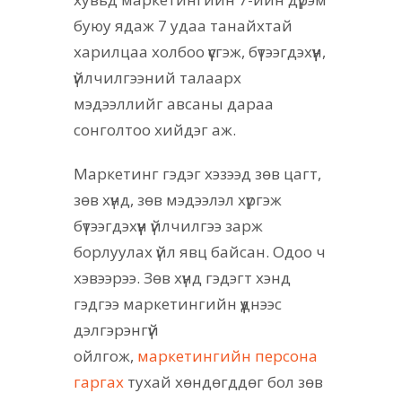
буюу ядаж 7 удаа танайхтай
харилцаа холбоо үүсгэж, бүтээгдэхүүн,
үйлчилгээний талаарх
мэдээллийг авсаны дараа
сонголтоо хийдэг аж.
Маркетинг гэдэг хэзээд зөв цагт,
зөв хүнд, зөв мэдээлэл хүргэж
бүтээгдэхүүн үйлчилгээ зарж
борлуулах үйл явц байсан. Одоо ч
хэвээрээ. Зөв хүнд гэдэгт хэнд
гэдгээ маркетингийн үүднээс
дэлгэрэнгүй
ойлгож,
маркетингийн персона
гаргах
тухай хөндөгддөг бол зөв