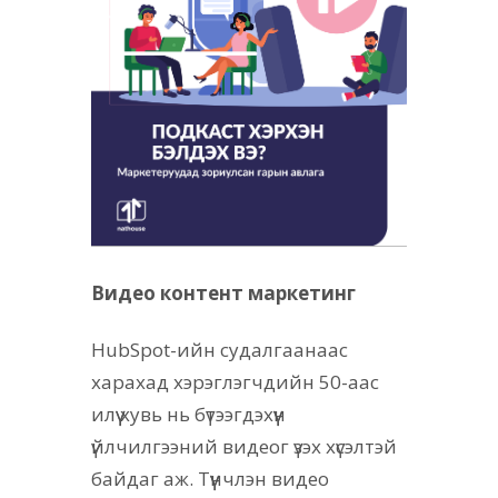
Видео контент маркетинг
HubSpot-ийн судалгаанаас
харахад хэрэглэгчдийн 50-аас
илүү хувь нь бүтээгдэхүүн
үйлчилгээний видеог үзэх хүсэлтэй
байдаг аж. Түүнчлэн видео