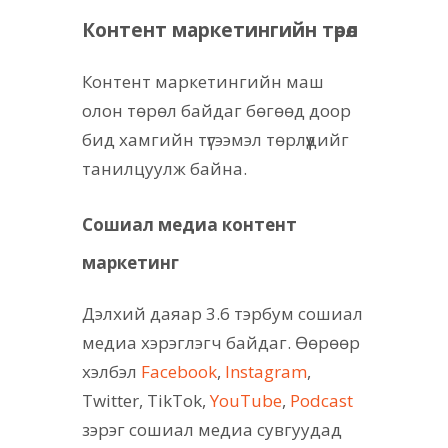
Контент маркетингийн төрөл
Контент маркетингийн маш
олон төрөл байдаг бөгөөд доор
бид хамгийн түгээмэл төрлүүдийг
танилцуулж байна.
Сошиал медиа контент
маркетинг
Дэлхий даяар 3.6 тэрбум сошиал
медиа хэрэглэгч байдаг. Өөрөөр
хэлбэл
Facebook
,
Instagram
,
Twitter, TikTok,
YouTube
,
Podcast
зэрэг сошиал медиа сувгуудад