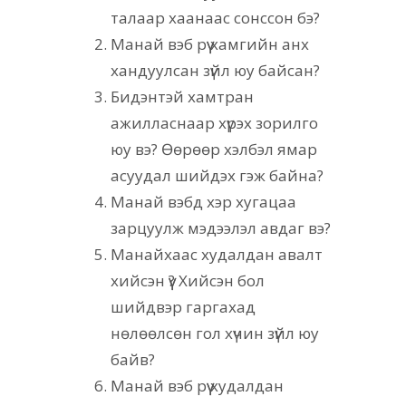
талаар хаанаас сонссон бэ?
Манай вэб рүү хамгийн анх
хандуулсан зүйл юу байсан?
Бидэнтэй хамтран
ажилласнаар хүрэх зорилго
юу вэ? Өөрөөр хэлбэл ямар
асуудал шийдэх гэж байна?
Манай вэбд хэр хугацаа
зарцуулж мэдээлэл авдаг вэ?
Манайхаас худалдан авалт
хийсэн үү? Хийсэн бол
шийдвэр гаргахад
нөлөөлсөн гол хүчин зүйл юу
байв?
Манай вэб рүү худалдан