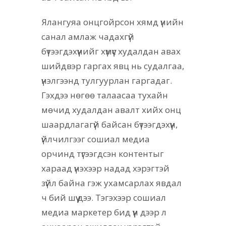
Ялангуяа онцгойрсон хямд үнийн
санал амлаж чадахгүй
бүтээгдэхүүнийг хүмүүс худалдан авах
шийдвэр гаргах явц нь судалгаа,
үнэлгээнд тулгуурлан гаргадаг.
Гэхдээ нөгөө талаасаа тухайн
мөчид худалдан авалт хийх онц
шаардлагагүй байсан бүтээгдэхүүн,
үйлчилгээг сошиал медиа
орчинд түгээгдсэн контентыг
хараад үнэхээр надад хэрэгтэй
зүйл байна гэж ухамсарлах явдал
ч бий шүү дээ. Тэгэхээр сошиал
медиа маркетер бид үүн дээр л