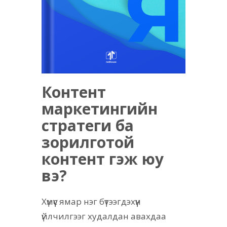
Контент
маркетингийн
стратеги ба
зорилготой
контент гэж юу
вэ?
Хүмүүс ямар нэг бүтээгдэхүүн
үйлчилгээг худалдан авахдаа