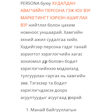
PERSONA буюу
ХУДАЛДАН
АВАГЧИЙН ПЕРСОНА ГЭЖ ЮУ ВЭ?
МАРКЕТИНГТ ХЭРХЭН АШИГЛАХ
ВЭ?
нийтлэл болон цахим
номноос уншаарай. Хамгийн
эхний ажил судалгаа хийх.
Хэдийгээр персона гэдэг танай
зорилтот хэрэглэгчийн хагас
зохиомол дүр боловч бодит
хэрэглэгчийнхээ мэдээлэлд
тулгуурлан гаргах нь хамгийн
зөв. Тэгэхээр та бодит
хэрэглэгчдээсээ доорх
асуултуудыг асуугаад үзээрэй.
Манай байгууллагын