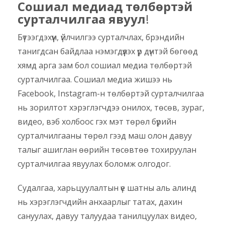
Сошиал медиад төлбөртэй
сурталчилгаа явуул
!
Бүтээгдэхүүн, үйлчилгээ сурталчлах, брэндийн
танигдсан байдлаа нэмэгдүүлэх үр дүнтэй бөгөөд
хямд арга зам бол сошиал медиа төлбөртэй
сурталчилгаа. Сошиал медиа жишээ нь
Facebook, Instagram-н төлбөртэй сурталчилгаа
нь зорилтот хэрэглэгчдээ онилох, төсөв, зураг,
видео, вэб холбоос гэх мэт төрөл бүрийн
сурталчилгааны төрөл гээд маш олон давуу
талыг ашиглан өөрийн төсөвтөө тохируулан
сурталчилгаа явуулах боломж олгодог.
Судалгаа, харьцуулалтын үе шатны аль алинд
нь хэрэглэгчдийн анхаарлыг татах, дахин
сануулах, давуу талуудаа танилцуулах видео,