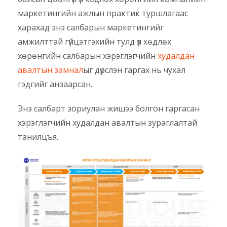
маркетингийн ажлын практик туршлагаас
харахад энэ салбарын маркетингийг
амжилттай гүйцэтгэхийн тулд үл хөдлөх
хөрөнгийн салбарын хэрэглэгчийн
худалдан
авалтын замнал
ыг дүрслэн гаргах нь чухал
гэдгийг анзаарсан.
Энэ салбарт зориулан жишээ болгон гаргасан
хэрэглэгчийн худалдан авалтын зураглалтай
танилцъя.