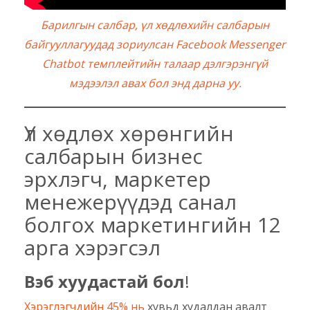
Барилгын салбар, үл хөдлөхийн салбарын
байгууллагуудад зориулсан Facebook Messenger
Chatbot темплейтийн талаар дэлгэрэнгүй
мэдээлэл авах бол энд дарна уу.
Үл хөдлөх хөрөнгийн
салбарын бизнес
эрхлэгч, маркетер
менежерүүдэд санал
болгох маркетингийн 12
арга хэрэгсэл
Вэб хуудастай бол
!
Хэрэглэгчдийн 45% нь
хувьд худалдан авалт