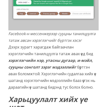
Facebook-н мессенжерээр сууцны танилцуулга
татаж авсан хэрэглэгчийг бүртгэх хэсэг
Дээрх зурагт харагдаж байгаачлан
хэрэглэгчийн танилцуулга татаж авах үед бид
хэрэглэгчийн нэр, утасны дугаар, и-мэйл,
сууцны сонголт зэрэг мэдээллийг
бүртгэн
авах боломжтой. Хэрэглэгчийн судалгаа хийх үе
шатанд хэрэглэгчийн мэдээллийн бааз үүсгэх нь
дараагийн үе шатанд бидэнд тус болох болно.
Харьцуулалт хийх үе