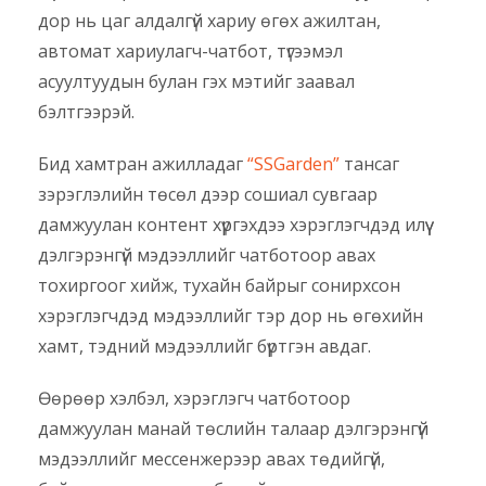
дор нь цаг алдалгүй хариу өгөх ажилтан,
автомат хариулагч-чатбот, түгээмэл
асуултуудын булан гэх мэтийг заавал
бэлтгээрэй.
Бид хамтран ажилладаг
“SSGarden”
тансаг
зэрэглэлийн төсөл дээр сошиал сувгаар
дамжуулан контент хүргэхдээ хэрэглэгчдэд илүү
дэлгэрэнгүй мэдээллийг чатботоор авах
тохиргоог хийж, тухайн байрыг сонирхсон
хэрэглэгчдэд мэдээллийг тэр дор нь өгөхийн
хамт, тэдний мэдээллийг бүртгэн авдаг.
Өөрөөр хэлбэл, хэрэглэгч чатботоор
дамжуулан манай төслийн талаар дэлгэрэнгүй
мэдээллийг мессенжерээр авах төдийгүй,