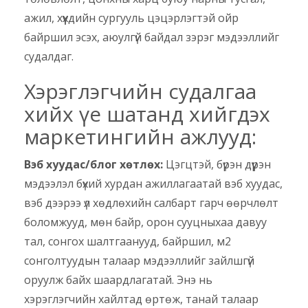
ажил, хүүхдийн сургууль цэцэрлэгтэй ойр
байршил эсэх, аюулгүй байдал зэрэг мэдээллийг
судалдаг.
Хэрэглэгчийн судалгаа
хийх үе шатанд хийгдэх
маркетингийн ажлууд:
Вэб хуудас/блог хөтлөх:
Цэгцтэй, бүрэн дүүрэн
мэдээлэл бүхий хурдан ажиллагаатай вэб хуудас,
вэб дээрээ үл хөдлөхийн салбарт гарч өөрчлөлт
боломжууд, мөн байр, орон сууцныхаа давуу
тал, сонгох шалтгаанууд, байршил, м2
сонголтуудын талаар мэдээллийг зайлшгүй
оруулж байх шаардлагатай. Энэ нь
хэрэглэгчийн хайлтад өртөж, танай талаар