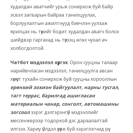
худалдан авагчийг урьж сонирхож буй байр
эсвэл загварын байраа танилцуулах,
борлуулалтын ажилтнууд биечлэн уулзаж
ярилцах нь түүнийг бодит худалдан авагч болох
шийдвэр гаргахад нь түлхэц өгөх чухал ач
холбогдолтой.
Чатбот мэдээлэл хүргэх
: Орон сууцны талаар
нарийвчласан мэдээлэл, танилцуулга авсан
хүмүүст тухайн сонирхож буй сууцны хорооллын
ерөнхий зохион байгуулалт, нарны тусгал,
тагт террас, барилгад ашигласан
материалын чанар, сонголт, автомашины
зогсоол
зэрэг дэлгэрэнгүй мэдээллийг
мессенжерээр тодорхой дэс дараалалтай
илгээх. Хариу үйлдэл үзүүлж буй хэрэглэгчид рүү