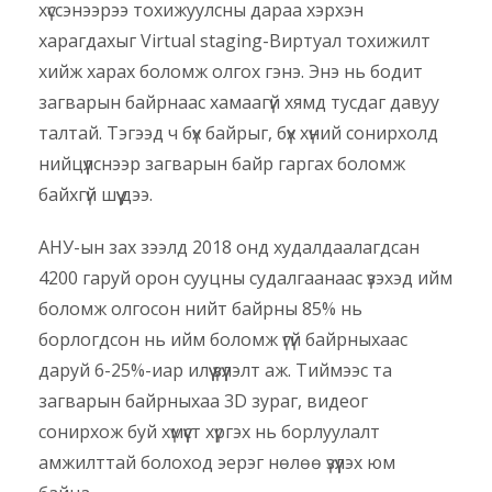
хүссэнээрээ тохижуулсны дараа хэрхэн
харагдахыг Virtual staging-Виртуал тохижилт
хийж харах боломж олгох гэнэ. Энэ нь бодит
загварын байрнаас хамаагүй хямд тусдаг давуу
талтай. Тэгээд ч бүх байрыг, бүх хүний сонирхолд
нийцүүлснээр загварын байр гаргах боломж
байхгүй шүү дээ.
АНУ-ын зах зээлд 2018 онд худалдаалагдсан
4200 гаруй орон сууцны судалгаанаас үзэхэд ийм
боломж олгосон нийт байрны 85% нь
борлогдсон нь ийм боломж үгүй байрныхаас
даруй 6-25%-иар илүү үзүүлэлт аж. Тиймээс та
загварын байрныхаа 3D зураг, видеог
сонирхож буй хүмүүст хүргэх нь борлуулалт
амжилттай болоход эерэг нөлөө үзүүлэх юм