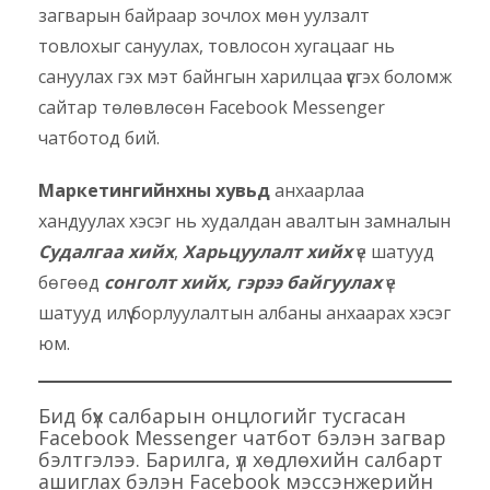
загварын байраар зочлох мөн уулзалт
товлохыг сануулах, товлосон хугацааг нь
сануулах гэх мэт байнгын харилцаа үүсгэх боломж
сайтар төлөвлөсөн Facebook Messenger
чатботод бий.
Маркетингийнхны хувьд
анхаарлаа
хандуулах хэсэг нь худалдан авалтын замналын
Судалгаа хийх
,
Харьцуулалт хийх
үе шатууд
бөгөөд
сонголт хийх, гэрээ байгуулах
үе
шатууд илүү борлуулалтын албаны анхаарах хэсэг
юм.
Бид бүх салбарын онцлогийг тусгасан
Facebook Messenger чатбот бэлэн загвар
бэлтгэлээ. Барилга, үл хөдлөхийн салбарт
ашиглах бэлэн Facebook мэссэнжерийн