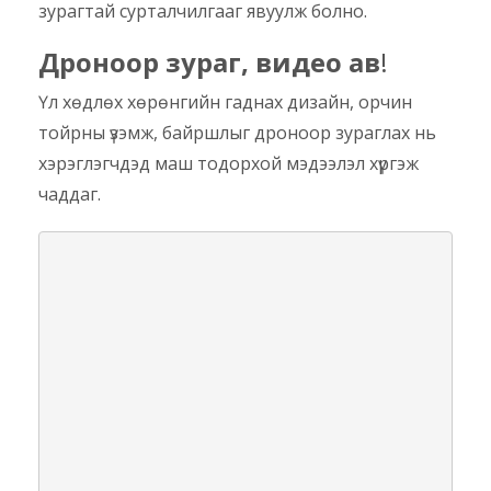
зурагтай сурталчилгааг явуулж болно.
Дроноор зураг, видео ав
!
Үл хөдлөх хөрөнгийн гаднах дизайн, орчин
тойрны үзэмж, байршлыг дроноор зураглах нь
хэрэглэгчдэд маш тодорхой мэдээлэл хүргэж
чаддаг.