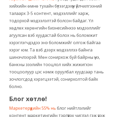
хийхийн өмнө тухайн бүтээгдэхүүн үйлчилгээний
талаарх 3-5 контент, мэдээллийг харж,
тодорхой мэдээлэлтэй болсон байдаг. Үл
хөдлөх хөрөнгийн бизнесийнхээ мэдээллийг
агуулсан вэб хуудастай болох нь боломжит
хэрэглэгчдэдээ энэ боломжийг олгож байгаа
хэрэг юм. Та вэб дээрх мэдээллээ байнга
шинэчлээрэй. Мөн сонирхож буй байрны үнэ,
банкны зээлийн тооцлол хийх жижигхэн
тооцоолуур цэс нэмж оруулбал хуудсаар тань
зочлогсдод хэрэгцээтэй, сонирхолтой байх
болно.
Блог хөтлө!
Маркетерүүдийн 55% нь
блог нийтлэлийг
контент маркетингийн тэргүүлэх чиглэл гэж үзэж