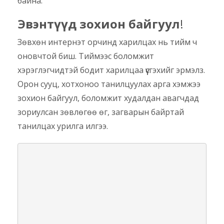
байна.
Эвэнтүүд зохион байгуул
!
Зөвхөн интернэт орчинд харилцах нь тийм ч
оновчтой биш. Тиймээс боломжит
хэрэглэгчидтэй бодит харилцаа үүсгэхийг эрмэлз.
Орон сууц, хотхоноо танилцуулах арга хэмжээ
зохион байгуул, боломжит худалдан авагчдад
зориулсан зөвлөгөө өг, загварын байртай
танилцах урилга илгээ.