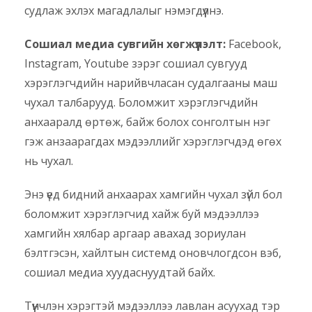
судлаж эхлэх магадлалыг нэмэгдүүлнэ.
Сошиал медиа сувгийн хөгжүүлэлт:
Facebook,
Instagram, Youtube зэрэг сошиал сувгууд
хэрэглэгчдийн нарийвчласан судалгааны маш
чухал талбарууд. Боломжит хэрэглэгчдийн
анхааралд өртөж, байж болох сонголтын нэг
гэж анзаарагдах мэдээллийг хэрэглэгчдэд өгөх
нь чухал.
Энэ үед бидний анхаарах хамгийн чухал зүйл бол
боломжит хэрэглэгчид хайж буй мэдээллээ
хамгийн хялбар аргаар авахад зориулан
бэлтгэсэн, хайлтын системд оновчлогдсон вэб,
сошиал медиа хуудаснуудтай байх.
Түүнчлэн хэрэгтэй мэдээллээ лавлан асуухад тэр