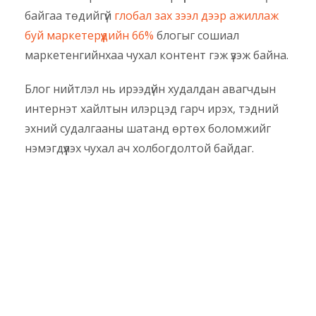
байгаа төдийгүй
глобал зах зээл дээр ажиллаж
буй маркетерүүдийн 66%
блогыг сошиал
маркетенгийнхаа чухал контент гэж үзэж байна.
Блог нийтлэл нь ирээдүйн худалдан авагчдын
интернэт хайлтын илэрцэд гарч ирэх, тэдний
эхний судалгааны шатанд өртөх боломжийг
нэмэгдүүлэх чухал ач холбогдолтой байдаг.