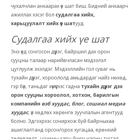
чухалчлан анхаарах үе шат биш. Бидний анхаарч
ажиллах хэсэг бол
судалгаа хийх,
харьцуулалт хийх үе шат
ууд.
Судалгаа хийх үе шат
Энэ үед сонгосон дүүрэг, байршил дах орон
сууцны талаар нарийвчласан мэдээлэл
цуглуулж эхэлдэг. Мэдээллийн гол суваг нь
тухайн дүүрэг, хороололд амьдардаг найз нөхөд,
гэр бүл, таньдаг хүмүүсээс гадна
тухайн дүүрэг дэх
орон сууцны хороолол, хотхон, барилгын
компанийн
вэб хуудас, блог, сошиал медиа
хуудас
, үл хөдлөх хөрөнгө зуучлалын агентууд
болно. Эдгээрээс сонирхож буй байрныхаа
ашиглалтанд орсон/орох хугацаа, ерөнхий
төлөвлөлт, цонхны харц буюу нарны тусгал,