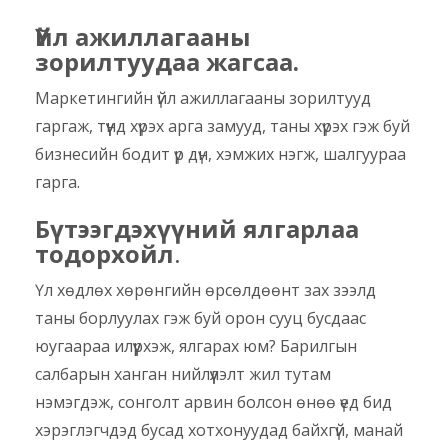
Үйл ажиллагааны
зорилтуудаа жагсаа.
Маркетингийн үйл ажиллагааны зорилтууд
гаргаж, түүнд хүрэх арга замууд, таны хүрэх гэж буй
бизнесийн бодит үр дүн, хэмжих нэгж, шалгуураа
гарга.
Бүтээгдэхүүний ялгарлаа
тодорхойл
.
Үл хөдлөх хөрөнгийн өрсөлдөөнт зах зээлд
таны борлуулах гэж буй орон сууц бусдаас
юугаараа илүүрхэж, ялгарах юм? Барилгын
салбарын ханган нийлүүлэлт жил тутам
нэмэгдэж, сонголт арвин болсон өнөө үед бид
хэрэглэгчдэд бусад хотхонуудад байхгүй, манай