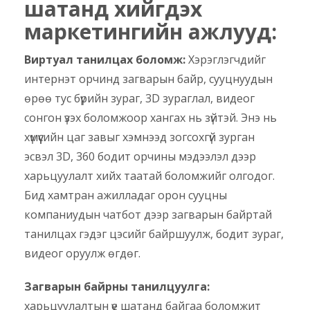
шатанд хийгдэх
маркетингийн ажлууд:
Виртуал танилцах боломж:
Хэрэглэгчдийг
интернэт орчинд загварын байр, сууцнуудын
өрөө тус бүрийн зураг, 3D зураглал, видеог
сонгон үзэх боломжоор хангах нь зүйтэй. Энэ нь
хүмүүсийн цаг завыг хэмнээд зогсохгүй зурган
эсвэл 3D, 360 бодит орчины мэдээлэл дээр
харьцуулалт хийх таатай боломжийг олгодог.
Бид хамтран ажилладаг орон сууцны
компаниудын чатбот дээр загварын байртай
танилцах гэдэг цэсийг байршуулж, бодит зураг,
видеог оруулж өгдөг.
Загварын байрны танилцуулга:
харьцуулалтын үе шатанд байгаа боломжит