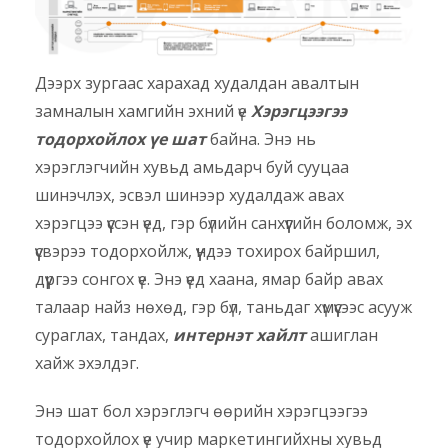
Дээрх зургаас харахад худалдан авалтын
замналын хамгийн эхний үе
Хэрэгцээгээ
тодорхойлох үе шат
байна. Энэ нь
хэрэглэгчийн хувьд амьдарч буй сууцаа
шинэчлэх, эсвэл шинээр худалдаж авах
хэрэгцээ үүссэн үед, гэр бүлийн санхүүгийн боломж, эх
үүсвэрээ тодорхойлж, үүндээ тохирох байршил,
дүүргээ сонгох үе. Энэ үед хаана, ямар байр авах
талаар найз нөхөд, гэр бүл, таньдаг хүмүүсээс асууж
сураглах, тандах,
интернэт хайлт
ашиглан
хайж эхэлдэг.
Энэ шат бол хэрэглэгч өөрийн хэрэгцээгээ
тодорхойлох үе учир маркетингийхны хувьд