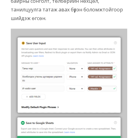
байрны сонголт, төлбөрийн нөхцөл,
танилцуулга татаж авах бүрэн боломжтойгоор
шийдэж өгсөн.