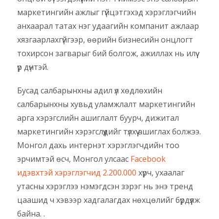
маркетингийн ажлыг гүйцэтгэхэд хэрэглэгчийн
анхаарал татах нэг удаагийн компанит ажлаар
хязгаарлахгүйгээр, өөрийн бизнесийн онцлогт
тохирсон загварыг бий болгож, ажиллах нь илүү
үр дүнтэй.
Бусад салбарынхны адил үл хөдлөхийн
салбарынхны хувьд уламжлалт маркетингийн
арга хэрэгслийн ашиглалт буурч, дижитал
маркетингийн хэрэгслүүдийг түлхүү ашиглах болжээ.
Монгол дахь интернэт хэрэглэгчдийн тоо
эрчимтэй өсч, Монгол улсаас
Facebook
идэвхтэй хэрэглэгчид 2.200.000
хүрч, ухаалаг
утасны хэрэглээ нэмэгдсэн зэрэг нь энэ тренд
цаашид ч хэвээр хадгалагдах нөхцөлийг бүрдүүлж
байна. .