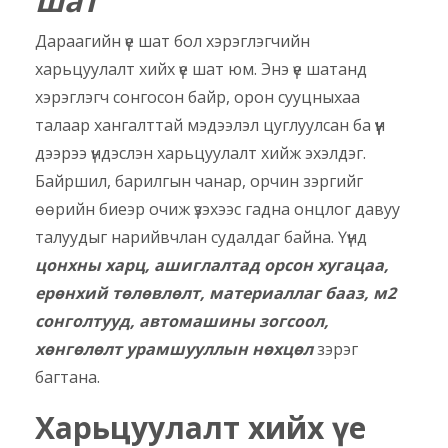
шат
Дараагийн үе шат бол хэрэглэгчийн
харьцуулалт хийх үе шат юм. Энэ үе шатанд
хэрэглэгч сонгосон байр, орон сууцныхаа
талаар хангалттай мэдээлэл цуглуулсан ба үүн
дээрээ үндэслэн харьцуулалт хийж эхэлдэг.
Байршил, барилгын чанар, орчин зэргийг
өөрийн биеэр очиж үзэхээс гадна онцлог давуу
талуудыг нарийвчлан судалдаг байна. Үүнд
цонхны харц, ашиглалтад орсон хугацаа,
ерөнхий төлөвлөлт, материаллаг бааз, м2
сонголтууд, автомашины зогсоол,
хөнгөлөлт урамшууллын нөхцөл
зэрэг
багтана.
Харьцуулалт хийх үе