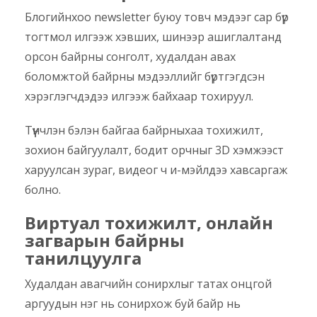
Блогийнхоо newsletter буюу товч мэдээг сар бүр
тогтмол илгээж хэвших, шинээр ашиглалтанд
орсон байрны сонголт, худалдан авах
боломжтой байрны мэдээллийг бүртгэгдсэн
хэрэглэгчдэдээ илгээж байхаар тохируул.
Түүнчлэн бэлэн байгаа байрныхаа тохижилт,
зохион байгуулалт, бодит орчныг 3D хэмжээст
харуулсан зураг, видеог ч и-мэйлдээ хавсаргаж
болно.
Виртуал тохижилт, онлайн
загварын байрны
танилцуулга
Худалдан авагчийн сонирхлыг татах онцгой
аргуудын нэг нь сонирхож буй байр нь