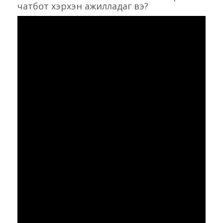
чатбот хэрхэн ажилладаг вэ?