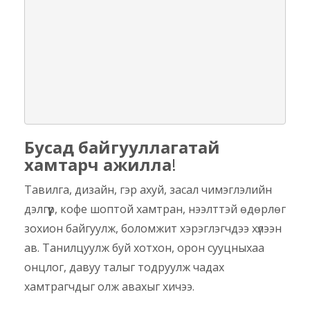
Бусад байгууллагатай
хамтарч ажилла
!
Тавилга, дизайн, гэр ахуй, засал чимэглэлийн
дэлгүүр, кофе шоптой хамтран, нээлттэй өдөрлөг
зохион байгуулж, боломжит хэрэглэгчдээ хүлээн
ав. Танилцуулж буй хотхон, орон сууцныхаа
онцлог, давуу талыг тодруулж чадах
хамтрагчдыг олж авахыг хичээ.