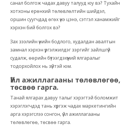
санал болгож чадах давуу талууд юу вэ? Тухайн
хотхоны ерөнхий төлөвлөлтийн шийдэл,
оршин суугчдад өгөх үнэ цэнэ, сэтгэл ханамжийг
хэрхэн бий болгох вэ?
Зах зээлийн үнийн бодлого, худалдан авалтын
замнал хэрхэн үргэлжилдэг зэргийг зайлшгүй
судалж, өөрийн бүтээгдэхүүний ялгаралыг
тодорхойлох нь зүйтэй юм.
Үйл ажиллагааны төлөвлөгөө,
төсвөө гарга.
Танай ялгарах давуу талыг хэрэгтэй боломжит
хэрэглэгчдэд тань хүргэж чадах маркетингийн
арга хэрэгслээ сонгон, үйл ажиллагааны
төлөвлөгөө, төсвөө гарга.