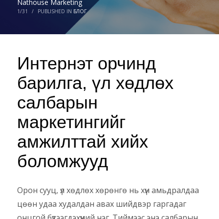
Nathouse Marketing
1/31
/
PUBLISHED IN
БЛОГ
Интернэт орчинд
барилга, үл хөдлөх
салбарын
маркетингийг
амжилттай хийх
боломжууд
Орон сууц, үл хөдлөх хөрөнгө нь хүн амьдралдаа
цөөн удаа худалдан авах шийдвэр гаргадаг
онцгой бүтээгдэхүүний нэг. Тиймээс энэ салбарын