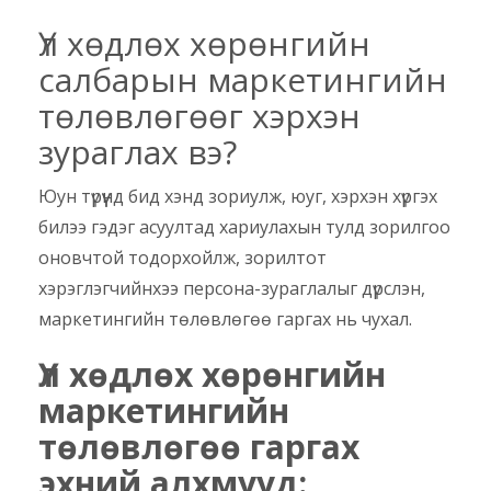
Үл хөдлөх хөрөнгийн
салбарын маркетингийн
төлөвлөгөөг хэрхэн
зураглах вэ?
Юун түрүүнд бид хэнд зориулж, юуг, хэрхэн хүргэх
билээ гэдэг асуултад хариулахын тулд зорилгоо
оновчтой тодорхойлж, зорилтот
хэрэглэгчийнхээ персона-зураглалыг дүрслэн,
маркетингийн төлөвлөгөө гаргах нь чухал.
Үл хөдлөх хөрөнгийн
маркетингийн
төлөвлөгөө гаргах
эхний алхмууд: