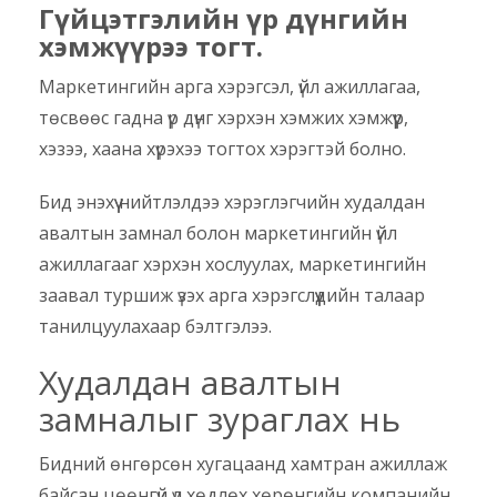
Гүйцэтгэлийн үр дүнгийн
хэмжүүрээ тогт.
Маркетингийн арга хэрэгсэл, үйл ажиллагаа,
төсвөөс гадна үр дүнг хэрхэн хэмжих хэмжүүр,
хэзээ, хаана хүрэхээ тогтох хэрэгтэй болно.
Бид энэхүү нийтлэлдээ хэрэглэгчийн худалдан
авалтын замнал болон маркетингийн үйл
ажиллагааг хэрхэн хослуулах, маркетингийн
заавал туршиж үзэх арга хэрэгслүүдийн талаар
танилцуулахаар бэлтгэлээ.
Худалдан авалтын
замналыг зураглах нь
Бидний өнгөрсөн хугацаанд хамтран ажиллаж
байсан цөөнгүй үл хөдлөх хөрөнгийн компанийн