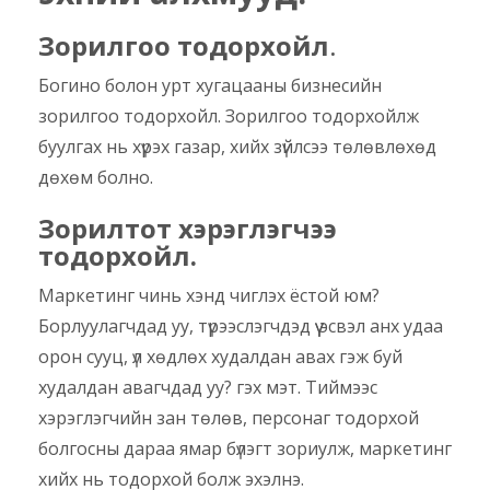
Зорилгоо тодорхойл
.
Богино болон урт хугацааны бизнесийн
зорилгоо тодорхойл. Зорилгоо тодорхойлж
буулгах нь хүрэх газар, хийх зүйлсээ төлөвлөхөд
дөхөм болно.
Зорилтот хэрэглэгчээ
тодорхойл.
Маркетинг чинь хэнд чиглэх ёстой юм?
Борлуулагчдад уу, түрээслэгчдэд үү эсвэл анх удаа
орон сууц, үл хөдлөх худалдан авах гэж буй
худалдан авагчдад уу? гэх мэт. Тиймээс
хэрэглэгчийн зан төлөв, персонаг тодорхой
болгосны дараа ямар бүлэгт зориулж, маркетинг
хийх нь тодорхой болж эхэлнэ.