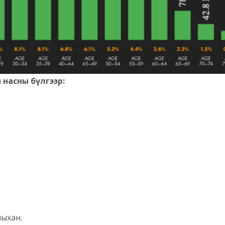
 насны бүлгээр:
ныхан.