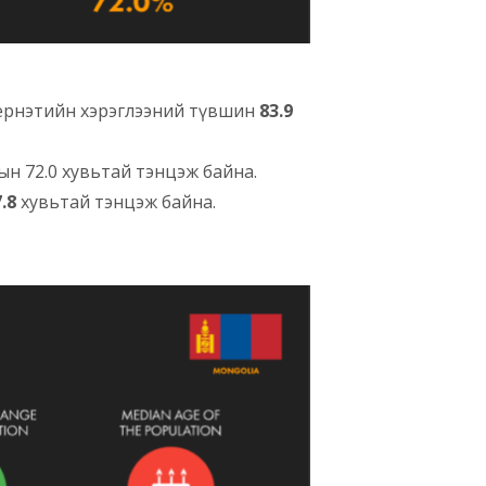
нтернэтийн хэрэглээний түвшин
83.9
мын 72.0 хувьтай тэнцэж байна.
7.8
хувьтай тэнцэж байна.