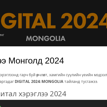
ИНГ
ээ Монголд 2024
эглээнд гарч буй өөрчлөлт, хамгийн сүүлийн үеийн мэдээл
гаргадаг
DIGITAL 2024: MONGOLIA
тайланд тусгажээ.
тал хэрэглээ 2024