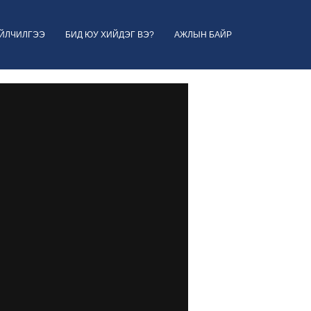
ҮЙЛЧИЛГЭЭ
БИД ЮУ ХИЙДЭГ ВЭ?
АЖЛЫН БАЙР