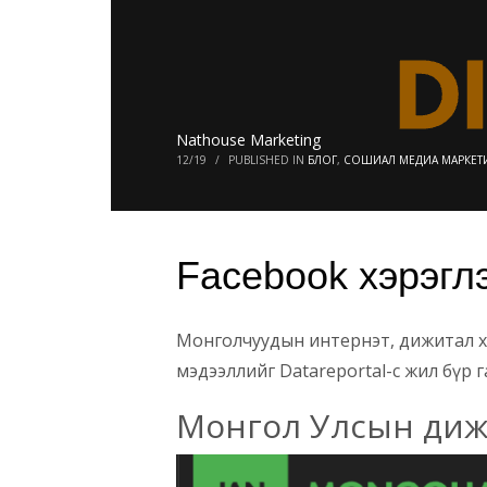
Nathouse Marketing
12/19
/
PUBLISHED IN
БЛОГ
,
СОШИАЛ МЕДИА МАРКЕТ
Facebook хэрэгл
Монголчуудын интернэт, дижитал хэр
мэдээллийг Datareportal-с жил бүр 
Монгол Улсын дижи