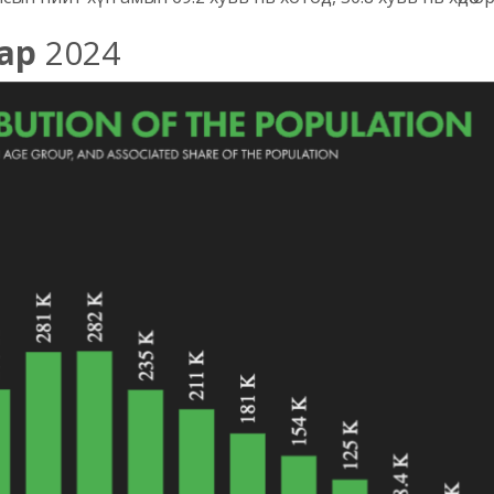
аар
2024