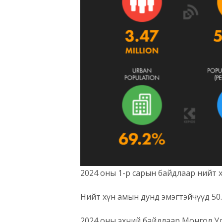
2024 оны 1-р сарын байдлаар нийт хүн
Нийт хүн амын дунд эмэгтэйчүүд 50.
2024 оны эхний байдлаар Монгол Улсы