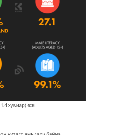
4 хувиар) өссөн.
орон нутагт амьдарч байна.