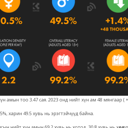
 амын тоо 3.47 сая. 2023 онд нийт хүн ам 48 мянгаар ( +1.
5%, харин 49.5 хувь нь эрэгтэйчүүд байна.
н нийт хүн амын 69.2 хувь нь хотод, 30.8 хувь нь хөдөө 