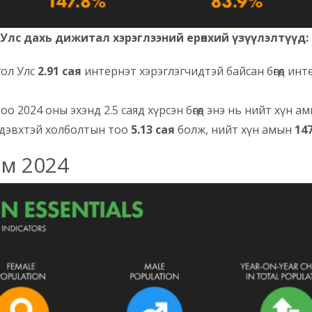
Улс дахь дижитал хэрэглээний ерөнхий үзүүлэлтүүд:
гол Улс
2.91 сая
интернэт хэрэглэгчидтэй байсан бөгөөд и
 2024 оны эхэнд 2.5 саяд хүрсэн бөгөөд энэ нь нийт хүн а
идэвхтэй холболтын тоо
5.13 сая
болж, нийт хүн амын
14
ам 2024