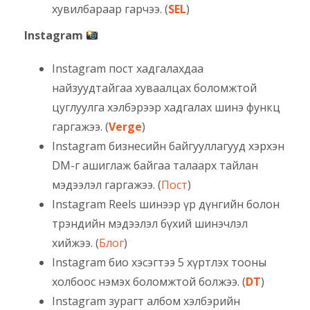
хувилбараар гарчээ. (
SEL
)
Instagram
Instagram пост хадгалахдаа
найзуудтайгаа хуваалцах боломжтой
цуглуулга хэлбэрээр хадгалах шинэ функц
гаргажээ. (
Verge
)
Instagram бизнесийн байгууллагууд хэрхэн
DM-г ашиглаж байгаа талаарх тайлан
мэдээлэл гаргажээ. (
Пост
)
Instagram Reels шинээр үр дүнгийн болон
трэндийн мэдээлэл бүхий шинэчлэл
хийжээ. (
Блог
)
Instagram био хэсэгтээ 5 хүртлэх тооны
холбоос нэмэх боломжтой болжээ. (
DT
)
Instagram зурагт албом хэлбэрийн