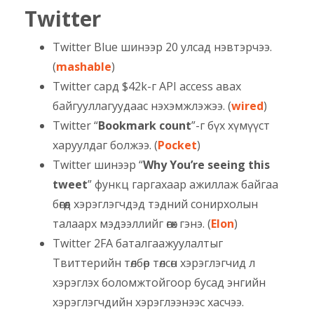
Twitter
Twitter Blue шинээр 20 улсад нэвтэрчээ.
(
mashable
)
Twitter сард $42k-г API access авах
байгууллагуудаас нэхэмжлэжээ. (
wired
)
Twitter “
Bookmark count
”-г бүх хүмүүст
харуулдаг болжээ. (
Pocket
)
Twitter шинээр “
Why You’re seeing this
tweet
” функц гаргахаар ажиллаж байгаа
бөгөөд хэрэглэгчдэд тэдний сонирхолын
талаарх мэдээллийг өгөх гэнэ. (
Elon
)
Twitter 2FA баталгаажуулалтыг
Твиттерийн төлбөр төлсөн хэрэглэгчид л
хэрэглэх боломжтойгоор бусад энгийн
хэрэглэгчдийн хэрэглээнээс хасчээ.