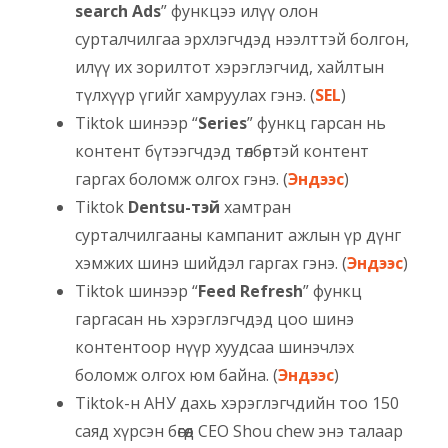
search Ads
” функцээ илүү олон
сурталчилгаа эрхлэгчдэд нээлттэй болгон,
илүү их зорилтот хэрэглэгчид, хайлтын
түлхүүр үгийг хамруулах гэнэ. (
SEL
)
Tiktok шинээр “
Series
” функц гарсан нь
контент бүтээгчдэд төлбөртэй контент
гаргах боломж олгох гэнэ. (
Эндээс
)
Tiktok
Dentsu-тэй
хамтран
сурталчилгааны кампанит ажлын үр дүнг
хэмжих шинэ шийдэл гаргах гэнэ. (
Эндээс
)
Tiktok шинээр “
Feed Refresh
” функц
гаргасан нь хэрэглэгчдэд цоо шинэ
контентоор нүүр хуудсаа шинэчлэх
боломж олгох юм байна. (
Эндээс
)
Tiktok-н АНУ дахь хэрэглэгчдийн тоо 150
саяд хүрсэн бөгөөд CEO Shou chew энэ талаар