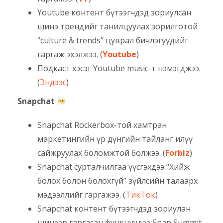
Youtube контент бүтээгчдэд зориулсан
шинэ трендийг танилцуулах зорилготой
“culture & trends” цуврал бичлэгүүдийг
гаргаж эхэлжээ. (
Youtube
)
Подкаст хэсэг Youtube music-т нэмэгджээ.
(
Эндээс
)
Snapchat
Snapchat Rockerbox-той хамтран
маркетингийн үр дүнгийн тайланг илүү
сайжруулах боломжтой болжээ. (
Forbiz
)
Snapchat сурталчилгаа үүсгэхдээ “Хийж
болох болон болохгүй” зүйлсийн талаарх
мэдээллийг гаргажээ. (
ТикТок
)
Snapchat контент бүтээгчдэд зориулан
шинээр гаргасан функцуудээ Snap Summit