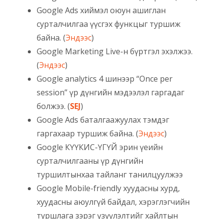
Google Ads хиймэл оюун ашиглан
сурталчилгаа үүсгэх функцыг туршиж
байна. (
Эндээс
)
Google Marketing Live-н бүртгэл эхэлжээ.
(
Эндээс
)
Google analytics 4 шинээр “Once per
session” үр дүнгийн мэдээлэл гаргадаг
болжээ. (
SEJ
)
Google Ads баталгаажуулах тэмдэг
гаргахаар туршиж байна. (
Эндээс
)
Google КҮҮКИС-ҮГҮЙ эрин үеийн
сурталчилгааны үр дүнгийн
туршилтынхаа тайланг танилцуулжээ
Google Mobile-friendly хуудасны хурд,
хуудасны аюулгүй байдал, хэрэглэгчийн
туршлага зэрэг үзүүлэлтийг хайлтын