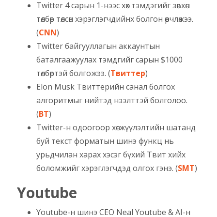
Twitter 4 сарын 1-нээс хөх тэмдэгийг зөвхөн
төлбөр төлсөн хэрэглэгчдийнх болгон өөрчлөжээ.
(
CNN
)
Twitter байгууллагын аккаунтын
баталгаажуулах тэмдгийг сарын $1000
төлбөртэй болгожээ. (
Твиттер
)
Elon Musk Твиттерийн санал болгох
алгоритмыг нийтэд нээлттэй болголоо.
(
BT
)
Twitter-н одоогоор хөгжүүлэлтийн шатанд
буй текст форматын шинэ функц нь
урьдчилан харах хэсэг бүхий Твит хийх
боломжийг хэрэглэгчдэд олгох гэнэ. (
SMT
)
Youtube
Youtube-н шинэ CEO Neal Youtube & AI-н