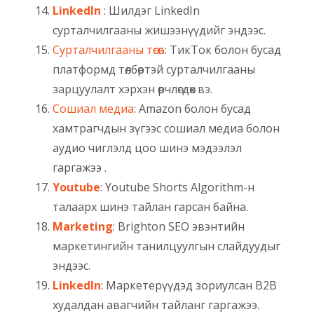
LinkedIn
: Шилдэг LinkedIn
сурталчилгааны жишээнүүдийг эндээс.
Сурталчилгааны төсөв
: ТикТок болон бусад
платформд төлбөртэй сурталчилгааны
зарцуулалт хэрхэн өөрчлөгдөх вэ.
Сошиал медиа
: Amazon болон бусад
хамтрагчдын зүгээс сошиал медиа болон
аудио чиглэлд цоо шинэ мэдээлэл
гаргажээ .
Youtube
: Youtube Shorts Algorithm-н
талаарх шинэ тайлан гарсан байна.
Marketing
: Brighton SEO эвэнтийн
маркетингийн танилцуулгын слайдуудыг
эндээс.
LinkedIn
: Маркетерүүдэд зориулсан B2B
худалдан авагчийн тайланг гаргажээ.