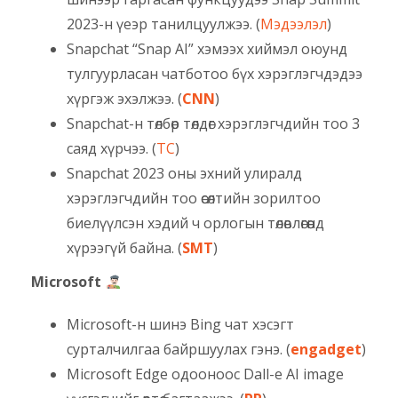
2023-н үеэр танилцуулжээ. (
Мэдээлэл
)
Snapchat “Snap AI” хэмээх хиймэл оюунд
тулгуурласан чатботоо бүх хэрэглэгчдэдээ
хүргэж эхэлжээ. (
CNN
)
Snapchat-н төлбөр төлдөг хэрэглэгчдийн тоо 3
саяд хүрчээ. (
TC
)
Snapchat 2023 оны эхний улиралд
хэрэглэгчдийн тоо өсөлтийн зорилтоо
биелүүлсэн хэдий ч орлогын төлөвлөгөөнд
хүрээгүй байна. (
SMT
)
Microsoft
Microsoft-н шинэ Bing чат хэсэгт
сурталчилгаа байршуулах гэнэ. (
engadget
)
Microsoft Edge одооноос Dall-e AI image