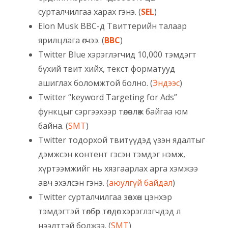
сурталчилгаа харах гэнэ. (
SEL
)
Elon Мusk BBC-д Твиттерийн талаар
ярилцлага өгчээ. (
BBC
)
Twitter Blue хэрэглэгчид 10,000 тэмдэгт
бүхий твит хийх, текст форматууд
ашиглах боломжтой болно. (
Эндээс
)
Twitter “keyword Targeting for Ads”
функцыг сэргээхээр төлөвлөж байгаа юм
байна. (
SMT
)
Twitter тодорхой твитүүдэд үзэн ядалтыг
дэмжсэн контент гэсэн тэмдэг нэмж,
хүртээмжийг нь хязгаарлах арга хэмжээ
авч эхэлсэн гэнэ. (
аюулгүй байдал
)
Twitter сурталчилгаа зөвхөн цэнхэр
тэмдэгтэй төлбөр төлдөг хэрэглэгчдэд л
нээлттэй болжээ. (
SMT
)