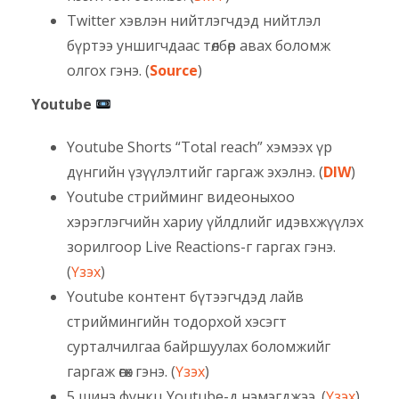
Twitter хэвлэн нийтлэгчдэд нийтлэл
бүртээ уншигчдаас төлбөр авах боломж
олгох гэнэ. (
Source
)
Youtube
Youtube Shorts “Total reach” хэмээх үр
дүнгийн үзүүлэлтийг гаргаж эхэлнэ. (
DIW
)
Youtube стрийминг видеоныхоо
хэрэглэгчийн хариу үйлдлийг идэвхжүүлэх
зорилгоор Live Reactions-г гаргах гэнэ.
(
Үзэх
)
Youtube контент бүтээгчдэд лайв
стриймингийн тодорхой хэсэгт
сурталчилгаа байршуулах боломжийг
гаргаж өгөх гэнэ. (
Үзэх
)
5 шинэ функц Youtube-д нэмэгджээ. (
Үзэх
)