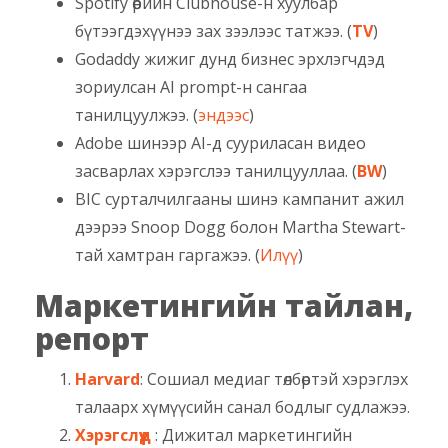
Spotify өөрийн Clubhouse-н хуулбар
бүтээгдэхүүнээ зах зээлээс татжээ. (
TV
)
Godaddy жижиг дунд бизнес эрхлэгчдэд
зориулсан AI prompt-н сангаа
танилцуулжээ. (
эндээс
)
Adobe шинээр AI-д сууриласан видео
засварлах хэрэгслээ танилцууллаа. (
BW
)
BIC сурталчилгааны шинэ кампанит ажил
дээрээ Snoop Dogg болон Martha Stewart-
тай хамтран гаргажээ. (
Илүү
)
Маркетингийн тайлан,
репорт
Harvard
: Сошиал медиаг төлбөртэй хэрэглэх
талаарх хүмүүсийн санал бодлыг судлажээ.
Хэрэгслүүд
: Дижитал маркетингийн