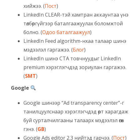
хийжээ. (
Пост
)
LinkedIn CLEAR-тэй хамтран аккаунтаа үнэ
төлбөргүйгээр баталгаажуулах боломжтой
болно. (
Одоо баталгаажуул
)
LinkedIn Feed algorithm-нхаа талаар шинэ
мэдээлэл гаргажээ. (
Блог
)
LinkedIn шинэ CTA товчнуудыг LinkedIn
premium хэрэглэгчдэд зориулан гаргажээ.
(
SMT
)
Google
Google шинээр “Ad transparency center”-г
танилцуулснаар хэрэглэгчдэд өөрт харагдаж
буй сурталчилгааны талаарх мэдээлэл өгөх
гэнэ. (
GB
)
Google Ads editor 2.3 нийтэд гарчээ. (
Пост
)