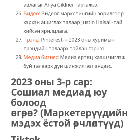
авлагыг Anya Gildner гаргажээ.
Видео
: Видеог маркетингийн зорилгоор
хэрхэн ашиглах талаар Justin Halsall-тай
хийсэн ярилцлага.
Трэнд
: Pinterest-н 2023 оны хуримын
трэндийн талаарх тайлан гарчээ.
Медиа бизнес
: Медиа ертөнц хааш чиглэж
буй талаарх дүн шинжилгээг эндээс.
2023 оны 3-р сар:
Сошиал медиад юу
болоод
өнгөрөв? (Маркетерүүдийн
мэдэх ёстой өөрчлөлтүүд)
Tiktok