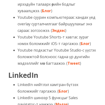
ирээдүйн талаарх өөрийн бодлыг
хуваалцжээ. (
Блог
)
Youtube суурин компьютераас хандах үед
overlay сурталчилгааг байршуулахыг энэ
сараас зогсоожээ. (
Эндээс
)
Youtube Youtube Shorts-т хавтас зураг
нэмэх боломжийг iOS-т гаргажээ. (
Блог
)
Youtube подкастыг Youtube Studio-с үүсгэх
боломжтой болсноос гадна үр дүнгийн
мэдээллийг мөн багтаажээ. (
Tweet
)
LinkedIn
LinkedIn нийтлэл хамтран бүтээх
боломжийг гаргажээ. (
Блог
)
LinkedIn шинээр 5 функцыг Sales
navigator-т нэмжээ. (
Мэдээ
)