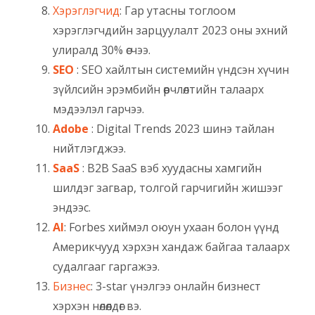
Хэрэглэгчид
: Гар утасны тоглоом
хэрэглэгчдийн зарцуулалт 2023 оны эхний
улиралд 30% өсчээ.
SEO
: SEO хайлтын системийн үндсэн хүчин
зүйлсийн эрэмбийн өөрчлөлтийн талаарх
мэдээлэл гарчээ.
Adobe
: Digital Trends 2023 шинэ тайлан
нийтлэгджээ.
SaaS
: B2B SaaS вэб хуудасны хамгийн
шилдэг загвар, толгой гарчигийн жишээг
эндээс.
AI
: Forbes хиймэл оюун ухаан болон үүнд
Америкчууд хэрхэн хандаж байгаа талаарх
судалгааг гаргажээ.
Бизнес
: 3-star үнэлгээ онлайн бизнест
хэрхэн нөлөөлдөг вэ.