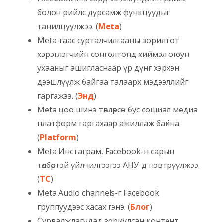
болон рийлс дурсамж функцуудыг
танилцуулжээ. (
Meta
)
Meta-гаас сурталчилгааны зорилтот
хэрэглэгчийн сонголтонд хиймэл оюун
ухааныг ашигласнаар үр дүнг хэрхэн
дээшлүүлж байгаа талаарх мэдээллийг
гаргажээ. (
Энд
)
Meta цоо шинэ төвлөрсөн бус сошиал медиа
платформ гаргахаар ажиллаж байна.
(
Platform
)
Meta Инстаграм, Facebook-н сарын
төлбөртэй үйлчилгээгээ АНУ-д нэвтрүүлжээ.
(
TC
)
Meta Audio channels-г Facebook
группуудээс хасах гэнэ. (
Блог
)
Сурвалжлагчдад зориулсан контент