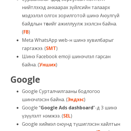
нийтлэхэд анхаарах зүйлсийн талаарх
мэдээлэл олгох зорилготой шинэ Аюулгүй
байдлын төвийг ажиллуулж эхэлсэн байна.
(
FB
)
Meta WhatsApp web-н шинэ хувилбарыг
гаргажээ. (
SMT
)
Шинэ Facebook emoji шинэчлэл гарсан
байна. (
Унших
)
Google
Google Сурталчилгааны бодлогоо
шинэчлэсэн байна. (
Эндээс
)
Google “
Google Ads dashboard
”-д 3 шинэ
үзүүлэлт нэмжээ. (
SEL
)
Google хиймэл оюунд түшиглэсэн хайлтын