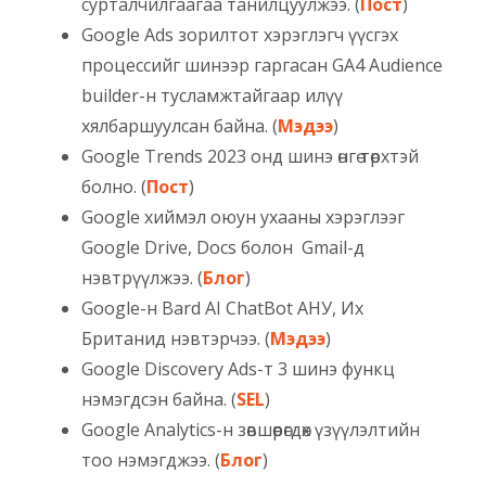
сурталчилгаагаа танилцуулжээ. (
Пост
)
Google Ads зорилтот хэрэглэгч үүсгэх
процессийг шинээр гаргасан GA4 Audience
builder-н тусламжтайгаар илүү
хялбаршуулсан байна. (
Мэдээ
)
Google Trends 2023 онд шинэ өнгө төрхтэй
болно. (
Пост
)
Google хиймэл оюун ухааны хэрэглээг
Google Drive, Docs болон Gmail-д
нэвтрүүлжээ. (
Блог
)
Google-н Bard AI ChatBot АНУ, Их
Британид нэвтэрчээ. (
Мэдээ
)
Google Discovery Ads-т 3 шинэ функц
нэмэгдсэн байна. (
SEL
)
Google Аnalytics-н зөвшөөрөгдөх үзүүлэлтийн
тоо нэмэгджээ. (
Блог
)