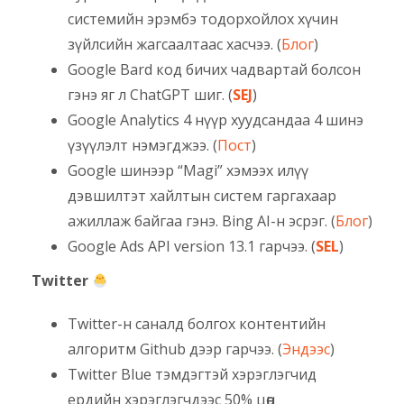
системийн эрэмбэ тодорхойлох хүчин
зүйлсийн жагсаалтаас хасчээ. (
Блог
)
Google Bard код бичих чадвартай болсон
гэнэ яг л ChatGPT шиг. (
SEJ
)
Google Analytics 4 нүүр хуудсандаа 4 шинэ
үзүүлэлт нэмэгджээ. (
Пост
)
Google шинээр “Magi” хэмээх илүү
дэвшилтэт хайлтын систем гаргахаар
ажиллаж байгаа гэнэ. Bing AI-н эсрэг. (
Блог
)
Google Ads API version 13.1 гарчээ. (
SEL
)
Twitter
Twitter-н саналд болгох контентийн
алгоритм Github дээр гарчээ. (
Эндээс
)
Twitter Blue тэмдэгтэй хэрэглэгчид
ердийн хэрэглэгчдээс 50% цөөн