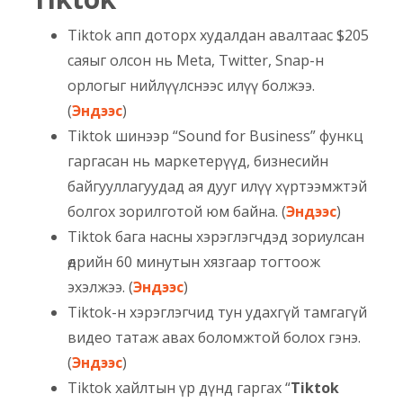
Tiktok апп доторх худалдан авалтаас $205
саяыг олсон нь Meta, Twitter, Snap-н
орлогыг нийлүүлснээс илүү болжээ.
(
Эндээс
)
Tiktok шинээр “Sound for Business” функц
гаргасан нь маркетерүүд, бизнесийн
байгууллагуудад ая дууг илүү хүртээмжтэй
болгох зорилготой юм байна. (
Эндээс
)
Tiktok бага насны хэрэглэгчдэд зориулсан
өдрийн 60 минутын хязгаар тогтоож
эхэлжээ. (
Эндээс
)
Tiktok-н хэрэглэгчид тун удахгүй тамгагүй
видео татаж авах боломжтой болох гэнэ.
(
Эндээс
)
Tiktok хайлтын үр дүнд гаргах “
Tiktok