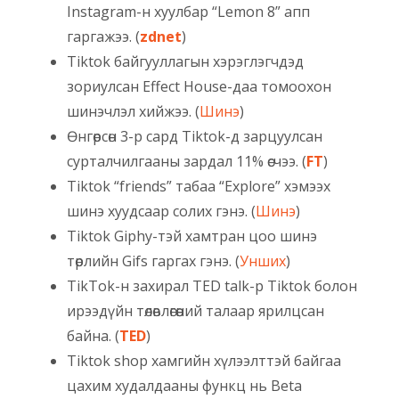
Instagram-н хуулбар “Lemon 8” апп
гаргажээ. (
zdnet
)
Tiktok байгууллагын хэрэглэгчдэд
зориулсан Effect House-даа томоохон
шинэчлэл хийжээ. (
Шинэ
)
Өнгөрсөн 3-р сард Tiktok-д зарцуулсан
сурталчилгааны зардал 11% өсчээ. (
FT
)
Tiktok “friends” табаа “Explore” хэмээх
шинэ хуудсаар солих гэнэ. (
Шинэ
)
Tiktok Giphy-тэй хамтран цоо шинэ
төрлийн Gifs гаргах гэнэ. (
Унших
)
TikTok-н захирал TED talk-р Tiktok болон
ирээдүйн төлөвлөгөөний талаар ярилцсан
байна. (
TED
)
Tiktok shop хамгийн хүлээлттэй байгаа
цахим худалдааны функц нь Beta