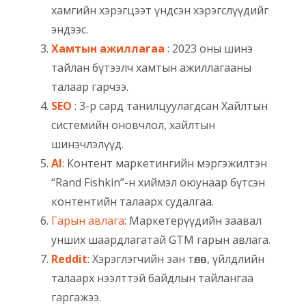
хамгийн хэрэгцээт үндсэн хэрэгслүүдийг
эндээс.
Хамтын ажиллагаа
: 2023 оны шинэ
тайлан бүтээлч хамтын ажиллагааны
талаар гарчээ.
SEO
: 3-р сард танилцуулагдсан Хайлтын
системийн оновчлол, хайлтын
шинэчлэлүүд.
AI
: Контент маркетингийн мэргэжилтэн
“Rand Fishkin”-н хиймэл оюунаар бүтсэн
контентийн талаарх судалгаа.
Гарын авлага
: Маркетерүүдийн заавал
унших шаардлагатай GTM гарын авлага.
Reddit
: Хэрэглэгчийн зан төлөв, үйлдлийн
талаарх нээлттэй байдлын тайлангаа
гаргажээ.