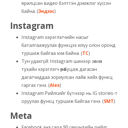
ярилцсан видео бэлтгэн дэмжлэг хүссэн
байна. (
Эндээс
)
Instagram
Instagram хэрэглэгчийн насыг
баталгаажуулах функцээ илүү олон оронд
туршиж байгаа юм байна. (
TC
)
Тун удахгүй: Instagram шинээр зөвхөн
тухайн хэрэглэгч өөрөө буцаж дагасан
дагагчиддаа зориулсан лайв хийх функц
гаргах гэнэ. (
Alex
)
Instagram Рийлсийг бүтнээр нь IG stories-т
оруулах функц туршиж байгаа гэнэ. (
SMT
)
Meta
Facebook энэ сард 90 секундийн рийлс