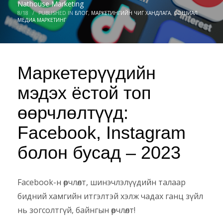
Nathouse Marketing
8/18
/
PUBLISHED IN
БЛОГ
,
МАРКЕТИНГИЙН ЧИГ ХАНДЛАГА
,
СОШИАЛ
МЕДИА МАРКЕТИНГ
Маркетерүүдийн
мэдэх ёстой топ
өөрчлөлтүүд:
Facebook, Instagram
болон бусад – 2023
Facebook-н өөрчлөлт, шинэчлэлүүдийн талаар
бидний хамгийн итгэлтэй хэлж чадах ганц зүйл
нь зогсолтгүй, байнгын өөрчлөлт!