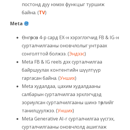
постонд дуу нэмэх функцыг туршиж
байна. (
TV
)
Meta
Өнгөрсөн 4-р сард ЕХ-н хэрэглэгчид FB & IG-н
сурталчилгааны оновчлолыг унтраах
сонголттой болжээ. (
Эндээс
)
Meta FB & IG reels дэх сурталчилгаа
байршуулах контентийн шүүлтүүр
гаргасан байна. (
Унших
)
Meta худалдаа, цахим худалдааны
салбарын сурталчилгаа эрхлэгчдэд
зориулсан сурталчилгааны шинэ төрлийг
танилцуулжээ. (
Унших
)
Meta Generative AI-г сурталчилгаа үүсгэх,
сурталчилгааны оновчлолд ашиглаж