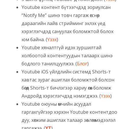
Youtube контент бүтээгчдэд зориулсан
“Notify Me” шинэ товч гаргаж өгснөөр
дараагийн лайв стрийминг эхлэх үед
хэрэглэгчдэд сануулах боломжтой болох
юм байна. (
Үзэх
)
Youtube хяналтгүй идэх зуршилтай
холбоотой контентуудын талаарх шинэ
бодлого танилцуулжээ. (
Блог
)
Youtube iOS үйлдлийн системд Shorts-т
хавтас зураг ашиглах боломжтой болсон
бөгөөд Shorts-т бичлэгээр хариу өгөх боломж
Андройд хэрэглэгчдэд нэмэгджээ. (
Үзэх
)
Youtube оюуны өмчийн асуудал
гаргахгүйгээр хэрхэн Youtube контентдоо
дуу, хөгжим ашиглах талаар зөвлөгөө мэдээлэл
гаргажээ. (
YT
)