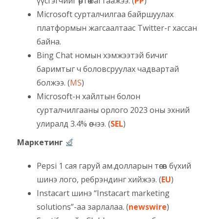
үүсгэгчийг өөртөө багтаажээ. (
PP
)
Microsoft сурталчилгаа байршуулах
платформын жагсаалтаас Twitter-г хассан
байна.
Bing Chat номын хэмжээтэй бичиг
баримтыг ч боловсруулах чадвартай
болжээ. (
MS
)
Microsoft-н хайлтын болон
сурталчилгааны орлого 2023 оны эхний
улиралд 3.4% өсчээ. (
SEL
)
Маркетинг
Pepsi 1 сая гаруй ам.долларын төсөв бүхий
шинэ лого, ребрэндинг хийжээ. (
EU
)
Instacart шинэ “Instacart marketing
solutions”-аа зарлалаа. (
newswire
)