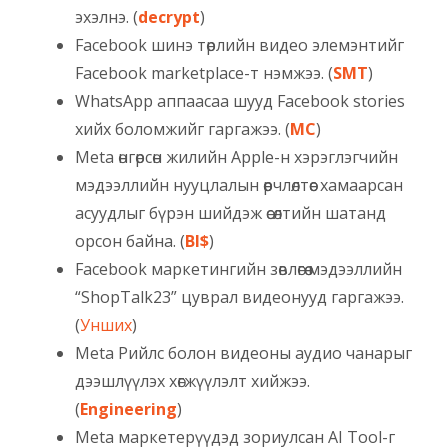
эхэлнэ. (
decrypt
)
Facebook шинэ төрлийн видео элемэнтийг
Facebook marketplace-т нэмжээ. (
SMT
)
WhatsApp аппаасаа шууд Facebook stories
хийх боломжийг гаргажээ. (
MC
)
Meta өнгөрсөн жилийн Apple-н хэрэглэгчийн
мэдээллийн нууцлалын өөрчлөлтөөс хамаарсан
асуудлыг бүрэн шийдэж өсөлтийн шатанд
орсон байна. (
BI$
)
Facebook маркетингийн зөвлөгөө мэдээллийн
“ShopTalk23” цуврал видеонууд гаргажээ.
(
Унших
)
Meta Рийлс болон видеоны аудио чанарыг
дээшлүүлэх хөгжүүлэлт хийжээ.
(
Engineering
)
Meta маркетерүүдэд зориулсан AI Tool-г