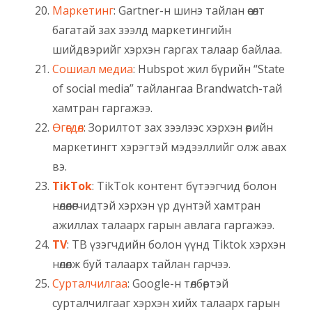
Маркетинг
: Gartner-н шинэ тайлан өсөлт
багатай зах зээлд маркетингийн
шийдвэрийг хэрхэн гаргах талаар байлаа.
Сошиал медиа
: Hubspot жил бүрийн “State
of social media” тайлангаа Brandwatch-тай
хамтран гаргажээ.
Өгөгдөл
: Зорилтот зах зээлээс хэрхэн өөрийн
маркетингт хэрэгтэй мэдээллийг олж авах
вэ.
TikTok
: TikTok контент бүтээгчид болон
нөлөөлөгчидтэй хэрхэн үр дүнтэй хамтран
ажиллах талаарх гарын авлага гаргажээ.
TV
: ТВ үзэгчдийн болон үүнд Tiktok хэрхэн
нөлөөлж буй талаарх тайлан гарчээ.
Сурталчилгаа
: Google-н төлбөртэй
сурталчилгааг хэрхэн хийх талаарх гарын