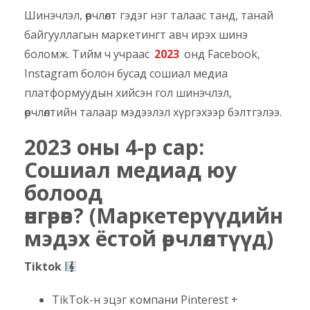
Шинэчлэл, өөрчлөлт гэдэг нэг талаас танд, танай
байгууллагын маркетингт авч ирэх шинэ
боломж. Тийм ч учраас
2023
онд Facebook,
Instagram болон бусад сошиал медиа
платформуудын хийсэн гол шинэчлэл,
өөрчлөлтийн талаар мэдээлэл хүргэхээр бэлтгэлээ.
2023 оны 4-р сар:
Сошиал медиад юу
болоод
өнгөрөв? (Маркетерүүдийн
мэдэх ёстой өөрчлөлтүүд)
Tiktok
TikTok-н эцэг компани Pinterest +