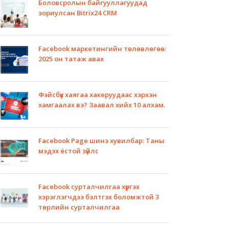
Боловсролын байгууллагуудад
зориулсан Bitrix24 CRM
Facebook маркетингийн төлөвлөгөө:
2025 он татаж авах
Фэйсбүүк хаягаа хакеруудаас хэрхэн
хамгаалах вэ? Заавал хийх 10 алхам.
Facebook Page шинэ хувилбар: Таны
мэдэх ёстой зүйлс
Facebook сурталчилгаа хүргэх
хэрэглэгчдээ бэлтгэх боломжтой 3
төрлийн сурталчилгаа