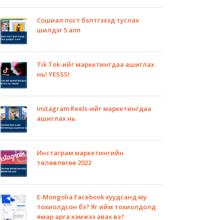
Сошиал пост бэлтгэхэд туслах
шилдэг 5 апп
Tik Tok-ийг маркетингдаа ашиглах
нь! YESSS!
Instagram Reels-ийг маркетингдаа
ашиглах нь
Инстаграм маркетингийн
төлөвлөгөө 2022
E-Mongolia Facebook хуудсанд юу
тохиолдсон бэ? Яг ийм тохиолдолд
ямар арга хэмжээ авах вэ?