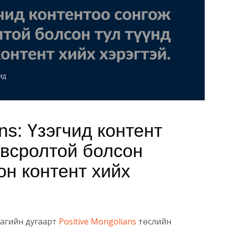
ИД
ans: Үзэгчид контент
овсролтой болсон
он контент хийх
аагийн дугаарт
Positive Mongolians
төслийн