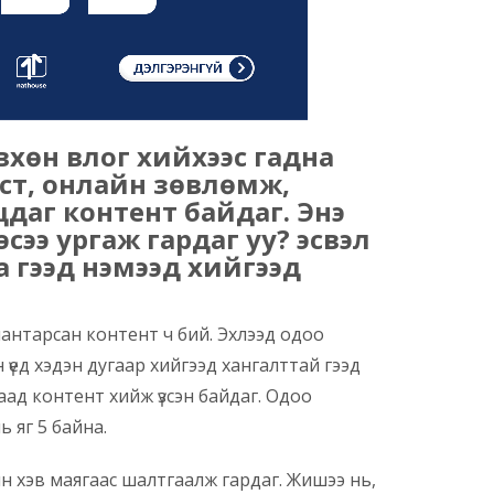
вхөн влог хийхээс гадна
ст, онлайн зөвлөмж,
даг контент байдаг. Энэ
сээ ургаж гардаг уу? эсвэл
а гээд нэмээд хийгээд
д шантарсан контент ч бий. Эхлээд одоо
 үед хэдэн дугаар хийгээд хангалттай гээд
аад контент хийж үзсэн байдаг. Одоо
ь яг 5 байна.
 хэв маягаас шалтгаалж гардаг. Жишээ нь,