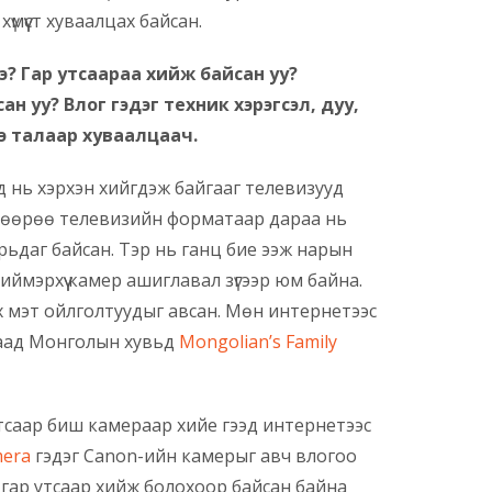
мүүст хуваалцах байсан.
э? Гар утсаараа хийж байсан уу?
 уу? Влог гэдэг техник хэрэгсэл, дуу,
э талаар хуваалцаач.
 нь хэрхэн хийгдэж байгааг телевизууд
ь өөрөө телевизийн форматаар дараа нь
рьдаг байсан. Тэр нь ганц бие ээж нарын
 иймэрхүү камер ашиглавал зүгээр юм байна.
х мэт ойлголтуудыг авсан. Мөн интернетээс
длаад Монголын хувьд
Mongolian’s Family
тсаар биш камераар хийе гээд интернетээс
mera
гэдэг Canon-ийн камерыг авч влогоо
хад гар утсаар хийж болохоор байсан байна