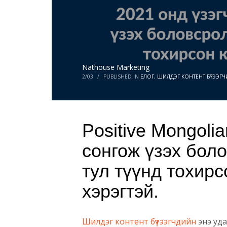
Nathouse Marketing
2/03
/
PUBLISHED IN
БЛОГ
,
ШИЛДЭГ КОНТЕНТ БҮТЭЭГЧ
Positive Mongoli
сонгож үзэх бол
тул түүнд тохирс
хэрэгтэй.
Шилдэг контент бүтээгчдийн
энэ уд