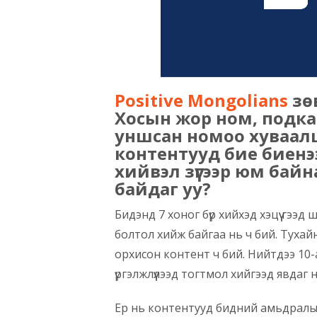
Positive Mongolians
зө
Хосын жор ном, подка
уншсан номоо хуваалц
контентууд бие биенээ
хийвэл зүгээр юм байн
байдаг уу?
Бидэнд 7 хоног бүр хийхэд хэцүү гээ
болтол хийж байгаа нь ч бий. Тухайн
орхисон контент ч бий. Нийтдээ 10-
үргэлжлүүлээд тогтмол хийгээд явдаг н
Ер нь контентууд бидний амьдралын