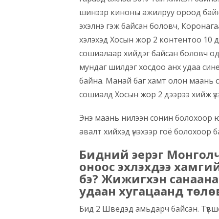
шинээр киноны ажилруу ороод байн
эхэлнэ гэж байсан боловч, Коронаг
хэлэхэд Хосын жор 2 контентоо 10 д
сошиалаар хийдэг байсан боловч од
мундаг шилдэг хосдоо анх удаа син
байна. Манай баг хамт олон маань 
сошиалд Хосын жор 2 дээрээ хийж үз
Энэ маань нилээн сонин болохоор юм
авалт хийхэд үнэхээр гоё болохоор б
Бидний эерэг Монголч
оноос эхлэхдээ хамги
бэ? Жижигхэн санаанаа
удаан хугацаанд төлөвлө
Бид 2 Шведэд амьдарч байсан. Түвш