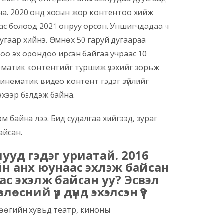
а. 2020 онд хосын жор контентоо хийж
аас
болоод 2021 онруу орсон. Уншигчдадаа ч
угаар хийнэ. Өмнөх 50 гаруй дугаараа
оо эх орондоо ирсэн байгаа учраас 10
ематик контентийг туршиж үзэхийг зорьж
синематик видео контент гэдэг зүйлийг
эхээр бэлдэж байна.
 байна лээ. Бид судалгаа хийгээд, зураг
айсан.
ууд гэдэг уриатай. 2016
йн анх юунаас эхлэж байсан
с эхэлж байсан уу? Эсвэл
сний үр дүнд эхэлсэн үү?
өөгийн хувьд театр, киноны