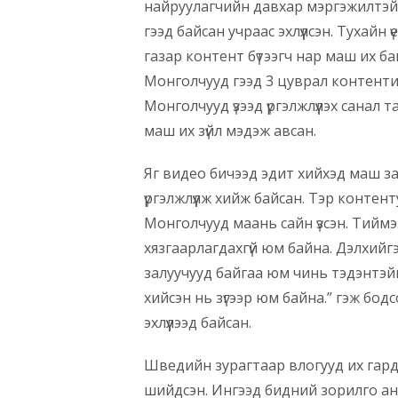
найруулагчийн давхар мэргэжилтэй.
гээд байсан учраас эхлүүлсэн. Тухайн 
газар контент бүтээгч нар маш их б
Монголчууд гээд 3 цуврал контенти
Монголчууд үзээд үргэлжлүүлэх санал
маш их зүйл мэдэж авсан.
Яг видео бичээд эдит хийхэд маш за
үргэлжлүүлж хийж байсан. Тэр конте
Монголчууд маань сайн үзсэн. Тийм
хязгаарлагдахгүй юм байна. Дэлхийг
залуучууд байгаа юм чинь тэдэнтэй
хийсэн нь зүгээр юм байна.” гэж бо
эхлүүлээд байсан.
Шведийн зурагтаар влогууд их гарда
шийдсэн. Ингээд бидний зорилго ан