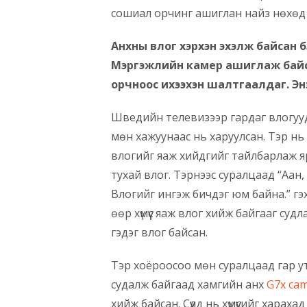
сошиал орчинг ашиглан найз нөхөд хү
Анхны влог хэрхэн эхэлж байсан б
Мэргэжлийн камер ашиглаж байсан
орчноос ихээхэн шалтгаалдаг. Эн
Шведийн телевизээр гардаг влогууд
мөн хажуунаас нь харуулсан. Тэр н
влогийг яаж хийдгийг тайлбарлаж я
тухай влог. Тэрнээс суралцаад “Аан,
Влогийг ингэж бичдэг юм байна.” гэ
өөр хүмүүс яаж влог хийж байгааг су
гэдэг влог байсан.
Тэр хоёроосоо мөн суралцаад гар у
судалж байгаад хамгийн анх
G7x ca
хийж байсан. Сүүлд нь хүмүүсийг хара