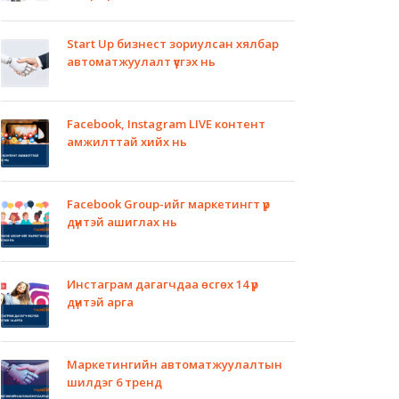
Start Up бизнест зориулсан хялбар
автоматжуулалт үүсгэх нь
Facebook, Instagram LIVE контент
амжилттай хийх нь
Facebook Group-ийг маркетингт үр
дүнтэй ашиглах нь
Инстаграм дагагчдаа өсгөх 14 үр
дүнтэй арга
Маркетингийн автоматжуулалтын
шилдэг 6 тренд