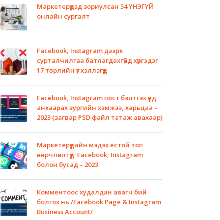
Маркетерүүдэд зориулсан 54 ҮНЭГҮЙ
онлайн сургалт
Facebook, Instagram дээрх
сурталчилгаа батлагдахгүйд хүргэдэг
17 төрлийн үг хэллэгүүд
Facebook, Instagram пост бэлтгэх үед
анхаарах зургийн хэмжээ, харьцаа –
2023 (загвар PSD файл татаж авахаар)
Маркетерүүдийн мэдэх ёстой топ
өөрчлөлтүүд: Facebook, Instagram
болон бусад – 2023
Комментоос худалдан авагч бий
болгох нь /Facebook Page & Instagram
Business Account/