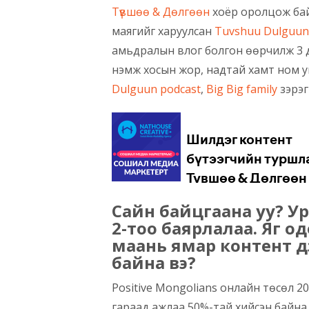
Түвшөө &
Дөлгөөн
хоёр оролцож бай
маягийг харуулсан
Tuvshuu Dulguun
амьдралын влог болгон өөрчилж 3 да
нэмж хосын жор, надтай хамт ном 
Dulguun podcast
,
Big Big family
зэрэг
Сайн байцгаана уу? Ур
2-тоо баярлалаа. Яг о
маань ямар контент 
байна вэ?
Positive Mongolians онлайн төсөл 
гараад ажлаа 50%-тай хийсэн байна