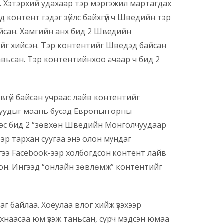
 Хэтэрхий удахаар тэр мэргэжил мартагдах
үед контент гэдэг зүйлс байхгүй ч Шведийн тэр
айсан. Хамгийн анх бид 2 Шведийн
йг хийсэн. Тэр контентийг Шведэд байсан
 тавьсан. Тэр контентийнхоо ачаар ч бид 2
вгүй байсан учраас лайв контентийг
нтуудыг маань бусад Европын орны
ээс бид 2 “зөвхөн Шведийн Монголчуудаар
ээр тархан суугаа энэ олон мундаг
гээ Facebook-ээр холбогдсон контент лайв
дсон. Ингээд “онлайн зөвлөмж” контентийг
г байлаа. Хоёулаа влог хийж үзэхээр
хнаасаа юм үзэж таньсан, сурч мэдсэн юмаа