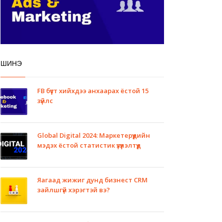
ШИНЭ
FB бүүст хийхдээ анхаарах ёстой 15
зүйлс
Global Digital 2024: Маркетерүүдийн
мэдэх ёстой статистик үзүүлэлтүүд
Яагаад жижиг дунд бизнест CRM
зайлшгүй хэрэгтэй вэ?