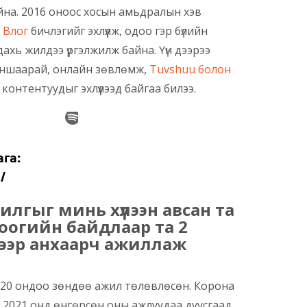
на. 2016 оноос хосын амьдралын хэв
 Влог
бичлэгийг эхлүүлж, одоо гэр бүлийн
хь жилдээ үргэлжилж байна. Үүн дээрээ
уншаарай, онлайн зөвлөмж,
Tuvshuu болон
 контентуудыг эхлүүлээд байгаа билээ.
илгыг минь хүлээн авсан та
доогийн байдлаар та 2
дээр анхаарч ажиллаж
2020 ондоо зөндөө ажил төлөвлөсөн. Корона
. 2021 онд өнгөрсөн оны ажлуудаа дуусгаад