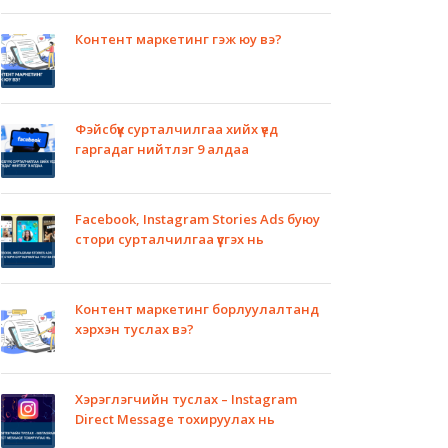
Контент маркетинг гэж юу вэ?
Фэйсбүүк сурталчилгаа хийх үед
гаргадаг нийтлэг 9 алдаа
Facebook, Instagram Stories Ads буюу
стори сурталчилгаа үүсгэх нь
Контент маркетинг борлуулалтанд
хэрхэн туслах вэ?
Хэрэглэгчийн туслах – Instagram
Direct Message тохируулах нь