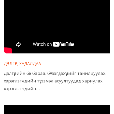
ДЭЛГҮҮР, ХУДАЛДАА
Дэлгүүрийн бүх бараа, бүтээгдэхүүнийг танилцуулах,
хэрэглэгчдийн түгээмэл асуултуудад хариулах,
хэрэглэгчдийн…