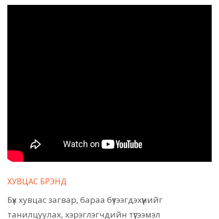
ХУВЦАС БРЭНД
Бүх хувцас загвар, бараа бүтээгдэхүүнийг
танилцуулах, хэрэглэгчдийн түгээмэл