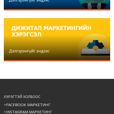
Дэлгэрэнгүйг эндээс
Дэлгэрэнгүйг эндээс
ХЭРЭГТЭЙ ХОЛБООС
>FACEBOOK МАРКЕТИНГ
>INSTAGRAM МАРКЕТИНГ