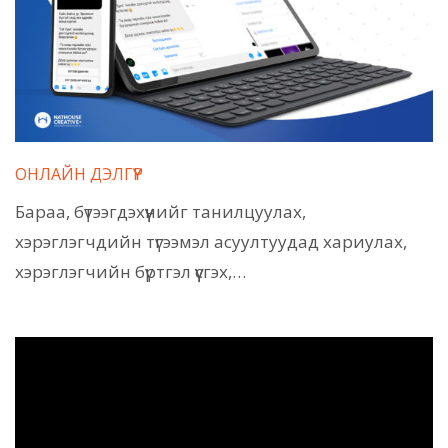
ОНЛАЙН ДЭЛГҮҮР
Бараа, бүтээгдэхүүнийг танилцуулах,
хэрэглэгчдийн түгээмэл асуултуудад хариулах,
хэрэглэгчийн бүртгэл үүсгэх,…