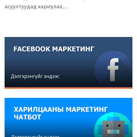
асуултуудад хариулах,…
Дэлгэрэнгүйг эндээс