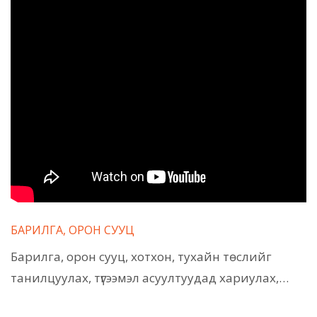
БАРИЛГА, ОРОН СУУЦ
Барилга, орон сууц, хотхон, тухайн төслийг
танилцуулах, түгээмэл асуултуудад хариулах,…