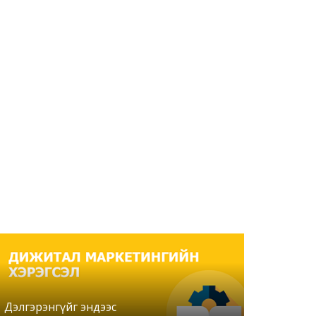
Дэлгэрэнгүйг эндээс