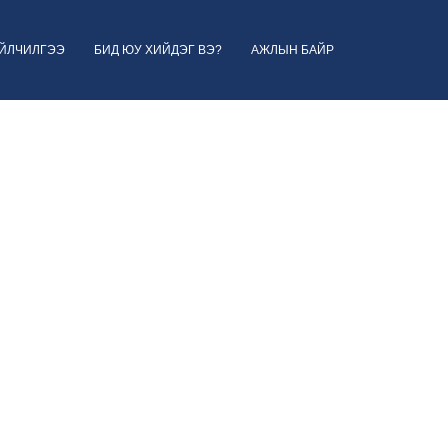
ҮЙЛЧИЛГЭЭ
БИД ЮУ ХИЙДЭГ ВЭ?
АЖЛЫН БАЙР