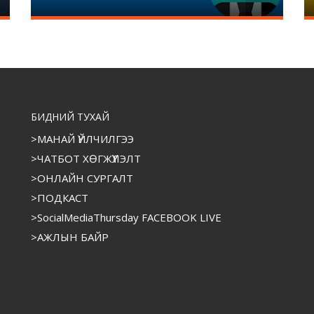
БИДНИЙ ТУХАЙ
>МАНАЙ ҮЙЛЧИЛГЭЭ
>ЧАТБОТ ХӨГЖҮҮЛЭЛТ
>ОНЛАЙН СУРГАЛТ
>ПОДКАСТ
>SocialMediaThursday FACEBOOK LIVE
>АЖЛЫН БАЙР