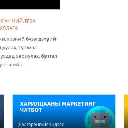
НГАН НИЙЛҮҮЛЭХ
УЛЛАГА
илгээний бүтээгдэхүүнийг
уулах, түгээмэл
уудад хариулах, бүртгэл
, бүртгэлийн…
Дэлгэрэнгүйг эндээс