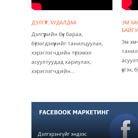
ДЭЛГҮҮР, ХУДАЛДАА
ЭМ ХА
БАЙГУ
Дэлгүүрийн бүх бараа,
Эм эмч
бүтээгдэхүүнийг танилцуулах,
танилц
хэрэглэгчдийн түгээмэл
асуулт
асуултуудад хариулах,
үүсгэх
хэрэглэгчдийн…
Дэлгэрэнгүйг эндээс