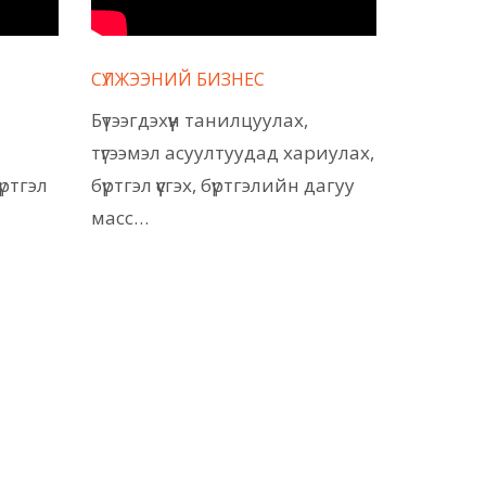
СҮЛЖЭЭНИЙ БИЗНЕС
Бүтээгдэхүүн танилцуулах,
түгээмэл асуултуудад хариулах,
үртгэл
бүртгэл үүсгэх, бүртгэлийн дагуу
масс…