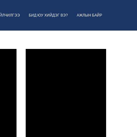
ҮЙЛЧИЛГЭЭ
БИД ЮУ ХИЙДЭГ ВЭ?
АЖЛЫН БАЙР