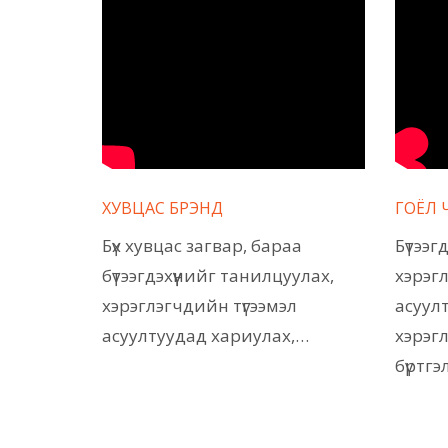
ХУВЦАС БРЭНД
ГОЁЛ 
Бүх хувцас загвар, бараа
Бүтээг
бүтээгдэхүүнийг танилцуулах,
хэрэгл
хэрэглэгчдийн түгээмэл
асуул
асуултуудад хариулах,…
хэрэгл
бүртг