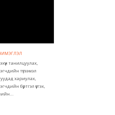
ЧИМЭГЛЭЛ
дэхүүн танилцуулах,
эгчдийн түгээмэл
туудад хариулах,
эгчдийн бүртгэл үүсгэх,
элийн…