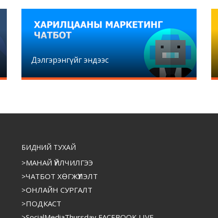
Дэлгэрэнгүйг эндээс
БИДНИЙ ТУХАЙ
>МАНАЙ ҮЙЛЧИЛГЭЭ
>ЧАТБОТ ХӨГЖҮҮЛЭЛТ
>ОНЛАЙН СУРГАЛТ
>ПОДКАСТ
>SocialMediaThursday FACEBOOK LIVE