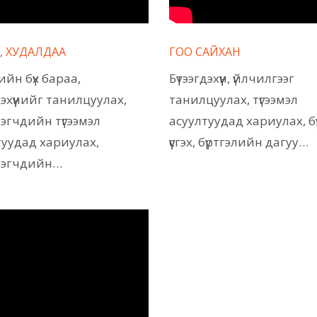
Р, ХУДАЛДАА
ГОО САЙХАН
рийн бүх бараа,
Бүтээгдэхүүн, үйлчилгээг
дэхүүнийг танилцуулах,
танилцуулах, түгээмэл
эгчдийн түгээмэл
асуултуудад хариулах, б
туудад хариулах,
үүсгэх, бүртгэлийн дагуу…
лэгчдийн…