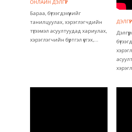
ОНЛАЙН ДЭЛГҮҮР
Бараа, бүтээгдэхүүнийг
ДЭЛГҮҮ
танилцуулах, хэрэглэгчдийн
түгээмэл асуултуудад хариулах,
Дэлгүү
хэрэглэгчийн бүртгэл үүсгэх,…
бүтээг
хэрэгл
асуул
хэрэг