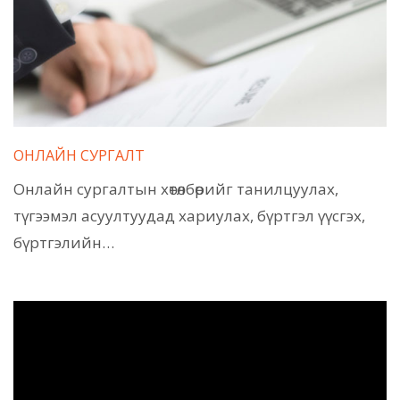
ОНЛАЙН СУРГАЛТ
Онлайн сургалтын хөтөлбөрийг танилцуулах,
түгээмэл асуултуудад хариулах, бүртгэл үүсгэх,
бүртгэлийн…