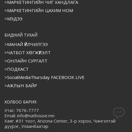
>МАРКЕТИНГИЙН ЧИГ ХАНДЛАГА
>МАРКЕТИНГИЙН ЦАХИМ НОМ
>МЭДЭЭ
БИДНИЙ ТУХАЙ
>МАНАЙ ҮЙЛЧИЛГЭЭ
>ЧАТБОТ ХӨГЖҮҮЛЭЛТ
>ОНЛАЙН СУРГАЛТ
>ПОДКАСТ
>SocialMediaThursday FACEBOOK LIVE
>АЖЛЫН БАЙР
ХОЛБОО БАРИХ
Утас: 7676-7777
Email: info@nathouse.mn
Хаяг: #31 тоот, Arizona Center, 3-р хороо, Чингэлтэй
дүүрэг, Улаанбаатар