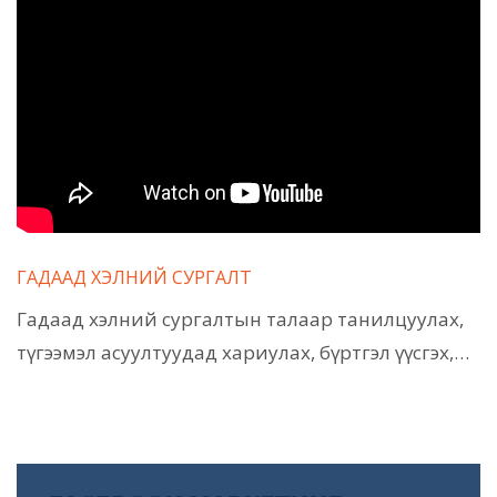
ГАДААД ХЭЛНИЙ СУРГАЛТ
Гадаад хэлний сургалтын талаар танилцуулах,
түгээмэл асуултуудад хариулах, бүртгэл үүсгэх,…