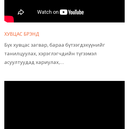
ХУВЦАС БРЭНД
Бүх хувцас загвар, бараа бүтээгдэхүүнийг
танилцуулах, хэрэглэгчдийн түгээмэл
асуултуудад хариулах,…