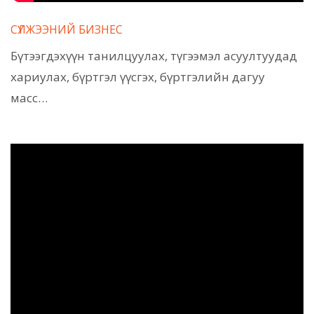
СҮЛЖЭЭНИЙ БИЗНЕС
Бүтээгдэхүүн танилцуулах, түгээмэл асуултуудад
хариулах, бүртгэл үүсгэх, бүртгэлийн дагуу
масс…