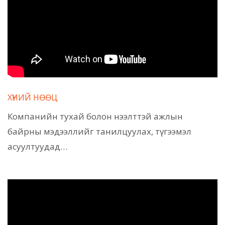
ХҮНИЙ НӨӨЦ
Компанийн тухай болон нээлттэй ажлын
байрны мэдээллийг танилцуулах, түгээмэл
асуултуудад…