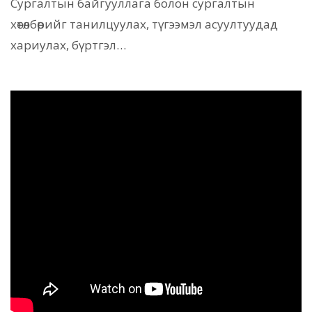
Сургалтын байгууллага болон сургалтын
хөтөлбөрийг танилцуулах, түгээмэл асуултуудад
хариулах, бүртгэл…