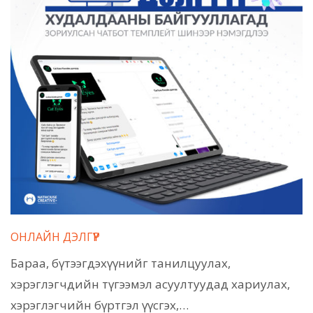
ОНЛАЙН ДЭЛГҮҮР
Бараа, бүтээгдэхүүнийг танилцуулах,
хэрэглэгчдийн түгээмэл асуултуудад хариулах,
хэрэглэгчийн бүртгэл үүсгэх,…