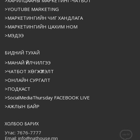
>ХАРИЛЦААНЫ МАРКЕТИНГ-ЧАТБОТ
>YOUTUBE MARKETING
>МАРКЕТИНГИЙН ЧИГ ХАНДЛАГА
>МАРКЕТИНГИЙН ЦАХИМ НОМ
>МЭДЭЭ
БИДНИЙ ТУХАЙ
>МАНАЙ ҮЙЛЧИЛГЭЭ
>ЧАТБОТ ХӨГЖҮҮЛЭЛТ
>ОНЛАЙН СУРГАЛТ
>ПОДКАСТ
>SocialMediaThursday FACEBOOK LIVE
>АЖЛЫН БАЙР
ХОЛБОО БАРИХ
Утас: 7676-7777
Email: info@nathouse.mn