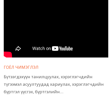
ГОЁЛ ЧИМЭГЛЭЛ
Бүтээгдэхүүн танилцуулах, хэрэглэгчдийн
түгээмэл асуултуудад хариулах, хэрэглэгчдийн
бүртгэл үүсгэх, бүртгэлийн…