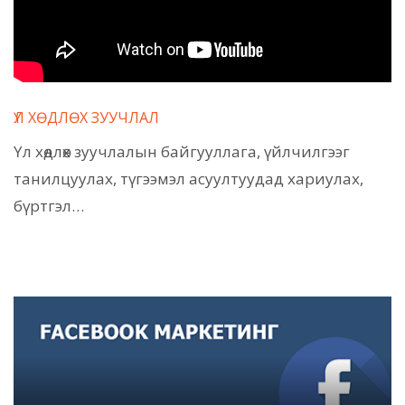
ҮЛ ХӨДЛӨХ ЗУУЧЛАЛ
Үл хөдлөх зуучлалын байгууллага, үйлчилгээг
танилцуулах, түгээмэл асуултуудад хариулах,
бүртгэл…