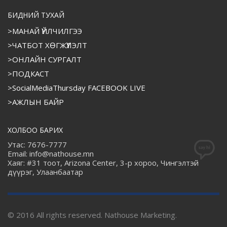
БИДНИЙ ТУХАЙ
>МАНАЙ ҮЙЛЧИЛГЭЭ
>ЧАТБОТ ХӨГЖҮҮЛЭЛТ
>ОНЛАЙН СУРГАЛТ
>ПОДКАСТ
>SocialMediaThursday FACEBOOK LIVE
>АЖЛЫН БАЙР
ХОЛБОО БАРИХ
Утас: 7676-7777
Email: info@nathouse.mn
Хаяг: #31 тоот, Arizona Center, 3-р хороо, Чингэлтэй
дүүрэг, Улаанбаатар
© 2016 All rights reserved. Nathouse Marketing.