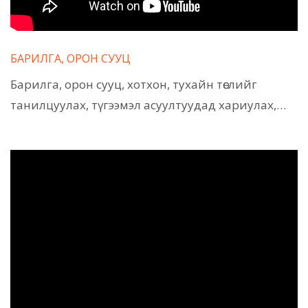
БАРИЛГА, ОРОН СУУЦ
Барилга, орон сууц, хотхон, тухайн төслийг
танилцуулах, түгээмэл асуултуудад хариулах,…