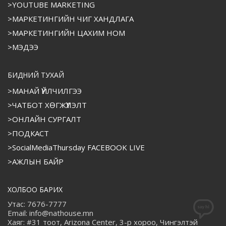
>YOUTUBE MARKETING
>МАРКЕТИНГИЙН ЧИГ ХАНДЛАГА
>МАРКЕТИНГИЙН ЦАХИМ НОМ
>МЭДЭЭ
БИДНИЙ ТУХАЙ
>МАНАЙ ҮЙЛЧИЛГЭЭ
>ЧАТБОТ ХӨГЖҮҮЛЭЛТ
>ОНЛАЙН СУРГАЛТ
>ПОДКАСТ
>SocialMediaThursday FACEBOOK LIVE
>АЖЛЫН БАЙР
ХОЛБОО БАРИХ
Утас: 7676-7777
Email: info@nathouse.mn
Хаяг: #31 тоот, Arizona Center, 3-р хороо, Чингэлтэй