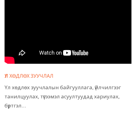
ҮЛ ХӨДЛӨХ ЗУУЧЛАЛ
Үл хөдлөх зуучлалын байгууллага, үйлчилгээг
танилцуулах, түгээмэл асуултуудад хариулах,
бүртгэл…