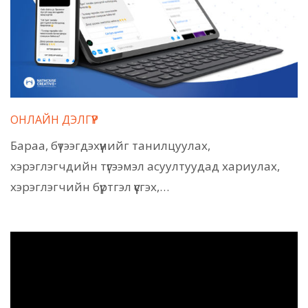
ОНЛАЙН ДЭЛГҮҮР
Бараа, бүтээгдэхүүнийг танилцуулах,
хэрэглэгчдийн түгээмэл асуултуудад хариулах,
хэрэглэгчийн бүртгэл үүсгэх,…