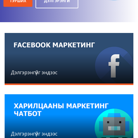
ДЭЛГЭРЭНГҮЙ
ТУРШИХ
Дэлгэрэнгүйг эндээс
Дэлгэрэнгүйг эндээс