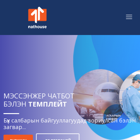
МЭССЭНЖЕР ЧАТБОТ
БЭЛЭН
ТЕМПЛЕЙТ
Бүх салбарын байгууллагуудад зориулсан бэлэн
загвар...