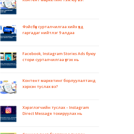
Фэйсбүүк сурталчилгаа хийх үед
гаргадаг нийтлэг 9 алдаа
Facebook, Instagram Stories Ads буюу
стори сурталчилгаа үүсгэх нь
Контент маркетинг борлуулалтанд
хэрхэн туслах вэ?
Хэрэглэгчийн туслах – Instagram
Direct Message тохируулах нь