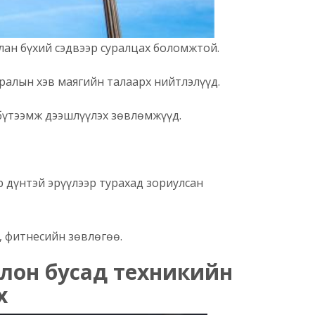
ан бүхий сэдвээр суралцах боломжтой.
ралын хэв маягийн талаарх нийтлэлүүд.
бүтээмж дээшлүүлэх зөвлөмжүүд.
р дүнтэй эрүүлээр турахад зориулсан
, фитнесийн зөвлөгөө.
лон бусад техникийн
х