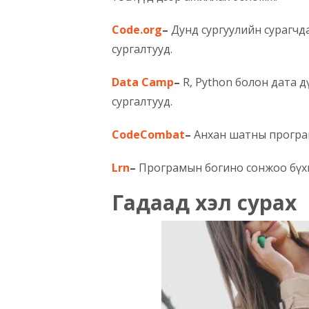
Code.org
–
Дунд сургуулийн сурагчд
сургалтууд.
Data Camp
–
R, Python болон дата д
сургалтууд.
CodeCombat
–
Анхан шатны програм
Lrn
–
Програмын богино сонжоо бүхи
Гадаад хэл сурах