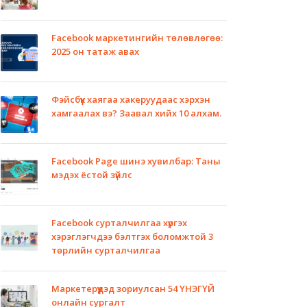
Facebook маркетингийн төлөвлөгөө:
2025 он татаж авах
Фэйсбүүк хаягаа хакеруудаас хэрхэн
хамгаалах вэ? Заавал хийх 10 алхам.
Facebook Page шинэ хувилбар: Таны
мэдэх ёстой зүйлс
Facebook сурталчилгаа хүргэх
хэрэглэгчдээ бэлтгэх боломжтой 3
төрлийн сурталчилгаа
Маркетерүүдэд зориулсан 54 ҮНЭГҮЙ
онлайн сургалт