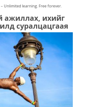
 Unlimited learning. Free forever.
жтэй ажиллах, ихийг
рилд суралцацгаая