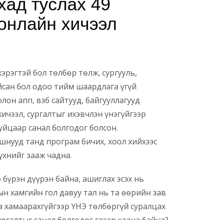
хад туслах 49
онлайн хичээл
хэрэгтэй бол төлбөр төлж, сургууль,
йсан бол одоо тийм шаардлага үгүй
он апп, вэб сайтууд, байгууллагууд
ичээл, сургалтыг ихэвчлэн үнэгүйгээр
уйцаар санал болгодог болсон.
йшнууд танд програм бичих, хоол хийхээс
үхнийг зааж чадна.
 бүрэн дүүрэн байна, ашиглах эсэх нь
ын хамгийн гол давуу тал нь та өөрийн зав
аа хамаарахгүйгээр ҮНЭ төлбөргүй суралцах
ргалтыг санал болгодог газар хаана байна?