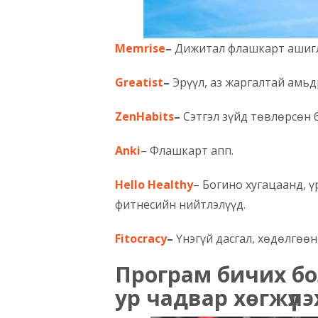
Memrise
–
Дижитал флашкарт ашигл
Greatist
–
Эрүүл, аз жаргалтай амьд
ZenHabits
–
Сэтгэл зүйд төвлөрсөн 
Anki
– Флашкарт апп.
Hello Healthy
– Богино хугацаанд, ү
фитнесийн нийтлэлүүд.
Fitocracy
–
Үнэгүй дасгал, хөдөлгөөн
Програм бичих бо
ур чадвар хөгжүүлэ