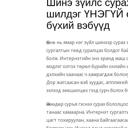
Шинэ зүйлс сура
шилдэг ҮНЭГҮЙ 
бүхий вэбүүд
Өмнө нь ямар нэг зүйл шинээр сурах 
сургалтын төвд суралцах болдог ба
болж. Интернэтийн энэ эринд маш ол
мэдлэг олгох төрөл бүрийн онлайн х
дэлхийн хаанаас ч хамрагдаж болох
Дор жагсаасан вэб хуудас, апплике
эхлээд зөвшилцөх гээд сурч болох б
Өнөөдөр суръя гэснээ сурах бололцоо
танаас хамаарна. Интернэт сургалт
цагт тохируулан, хаана байгаагаас
боломж юм. Ингээд танд хэрэгтэй су