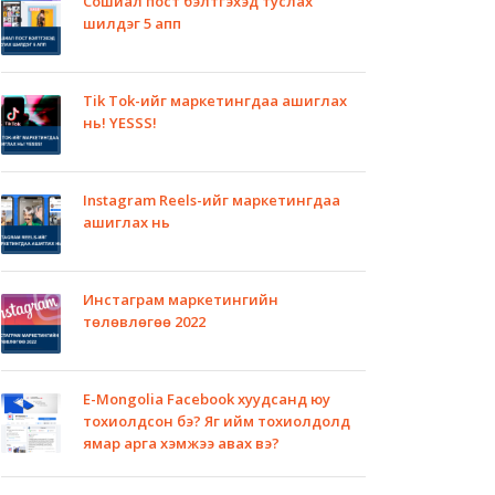
Сошиал пост бэлтгэхэд туслах
шилдэг 5 апп
Tik Tok-ийг маркетингдаа ашиглах
нь! YESSS!
Instagram Reels-ийг маркетингдаа
ашиглах нь
Инстаграм маркетингийн
төлөвлөгөө 2022
E-Mongolia Facebook хуудсанд юу
тохиолдсон бэ? Яг ийм тохиолдолд
ямар арга хэмжээ авах вэ?