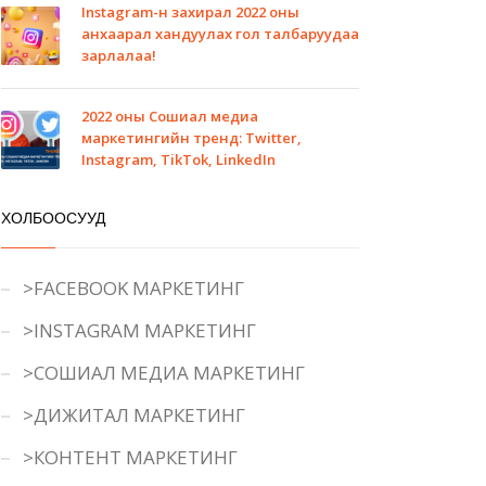
Instagram-н захирал 2022 оны
анхаарал хандуулах гол талбаруудаа
зарлалаа!
2022 оны Сошиал медиа
маркетингийн тренд: Twitter,
Instagram, TikTok, LinkedIn
ХОЛБООСУУД
>FACEBOOK МАРКЕТИНГ
>INSTAGRAM МАРКЕТИНГ
>СОШИАЛ МЕДИА МАРКЕТИНГ
>ДИЖИТАЛ МАРКЕТИНГ
>КОНТЕНТ МАРКЕТИНГ