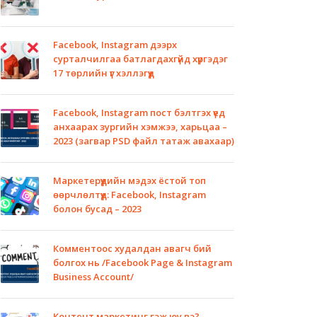
Facebook, Instagram дээрх
сурталчилгаа батлагдахгүйд хүргэдэг
17 төрлийн үг хэллэгүүд
Facebook, Instagram пост бэлтгэх үед
анхаарах зургийн хэмжээ, харьцаа –
2023 (загвар PSD файл татаж авахаар)
Маркетерүүдийн мэдэх ёстой топ
өөрчлөлтүүд: Facebook, Instagram
болон бусад – 2023
Комментоос худалдан авагч бий
болгох нь /Facebook Page & Instagram
Business Account/
Контент маркетинг гэж юу вэ?