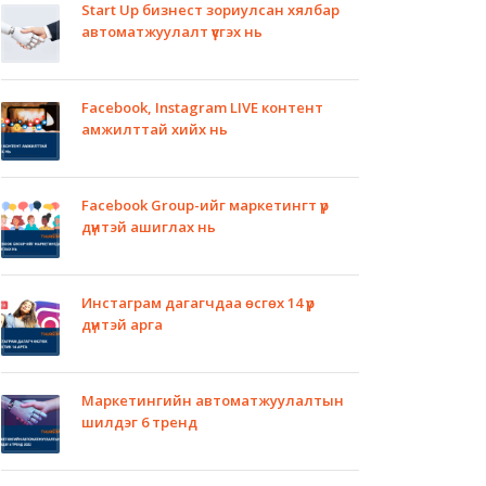
Start Up бизнест зориулсан хялбар
автоматжуулалт үүсгэх нь
Facebook, Instagram LIVE контент
амжилттай хийх нь
Facebook Group-ийг маркетингт үр
дүнтэй ашиглах нь
Инстаграм дагагчдаа өсгөх 14 үр
дүнтэй арга
Маркетингийн автоматжуулалтын
шилдэг 6 тренд