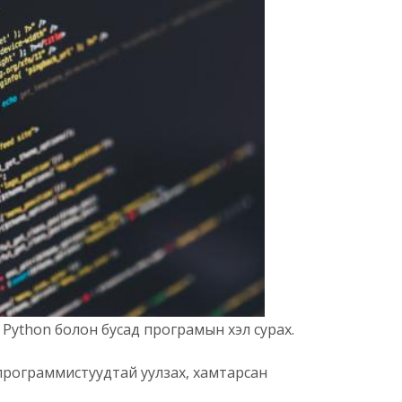
, Python болон бусад програмын хэл сурах.
программистуудтай уулзах, хамтарсан