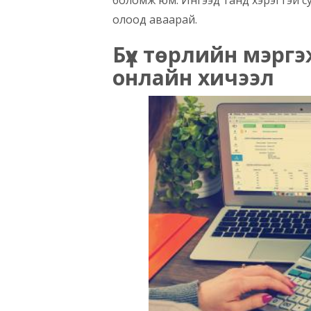
олоод аваарай.
Бүх төрлийн мэрг
онлайн хичээл