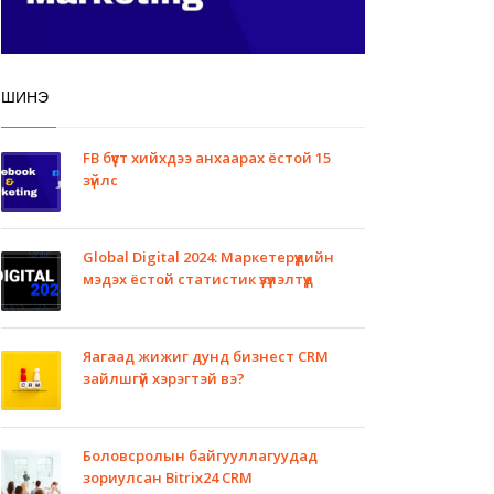
ШИНЭ
FB бүүст хийхдээ анхаарах ёстой 15
зүйлс
Global Digital 2024: Маркетерүүдийн
мэдэх ёстой статистик үзүүлэлтүүд
Яагаад жижиг дунд бизнест CRM
зайлшгүй хэрэгтэй вэ?
Боловсролын байгууллагуудад
зориулсан Bitrix24 CRM