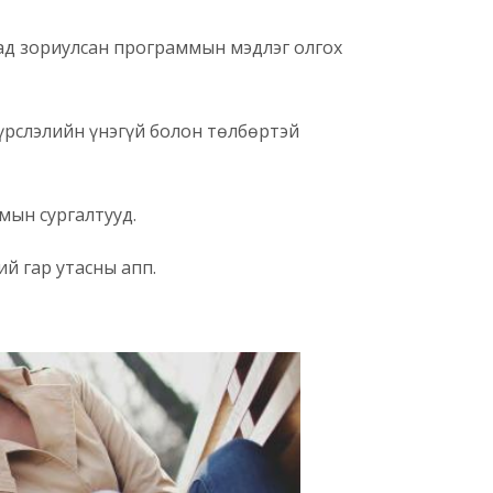
ад зориулсан программын мэдлэг олгох
үрслэлийн үнэгүй болон төлбөртэй
ын сургалтууд.
й гар утасны апп.