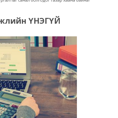
эжлийн ҮНЭГҮЙ