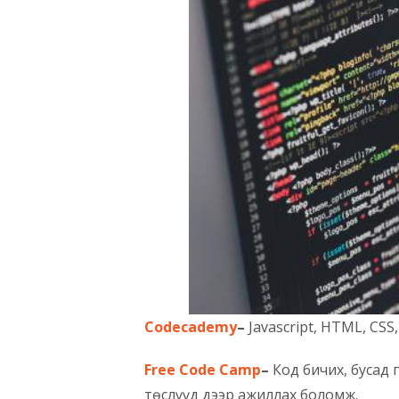
Codecademy
–
Javascript, HTML, CSS
Free Code Camp
–
Код бичих, бусад 
төслүүд дээр ажиллах боломж.