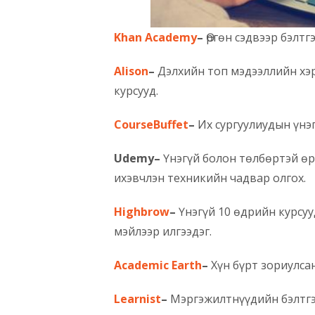
Khan Academy
–
Өргөн сэдвээр бэлтг
Alison
–
Дэлхийн топ мэдээллийн хэр
курсууд.
CourseBuffet
–
Их сургуулиудын үнэг
Udemy
–
Үнэгүй болон төлбөртэй өр
ихэвчлэн техникийн чадвар олгох.
Highbrow
–
Үнэгүй 10 өдрийн курсуу
мэйлээр илгээдэг.
Academic Earth
–
Хүн бүрт зориулсан
Learnist
–
Мэргэжилтнүүдийн бэлтгэ