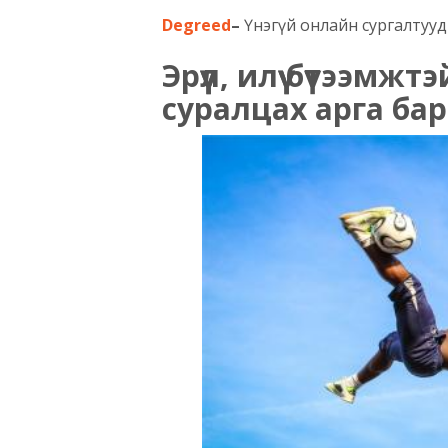
Degreed
–
Үнэгүй онлайн сургалтууд –
Эрүүл, илүү бүтээм
суралцах арга ба