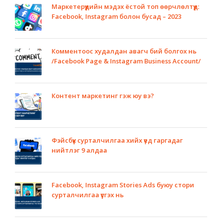
Маркетерүүдийн мэдэх ёстой топ өөрчлөлтүүд:
Facebook, Instagram болон бусад – 2023
Комментоос худалдан авагч бий болгох нь
/Facebook Page & Instagram Business Account/
Контент маркетинг гэж юу вэ?
Фэйсбүүк сурталчилгаа хийх үед гаргадаг
нийтлэг 9 алдаа
Facebook, Instagram Stories Ads буюу стори
сурталчилгаа үүсгэх нь