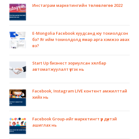
Инстаграм маркетингийн төлөвлөгөө 2022
E-Mongolia Facebook хуудсанд юу тохиолдсон
бэ? Яг ийм тохиолдолд ямар арга хэмжээ авах
вэ?
Start Up бизнест зориулсан хялбар
автоматжуулалт үүсгэх нь
Facebook, Instagram LIVE контент амжилттай
хийх нь
Facebook Group-ийг маркетингт үр дүнтэй
ашиглах нь