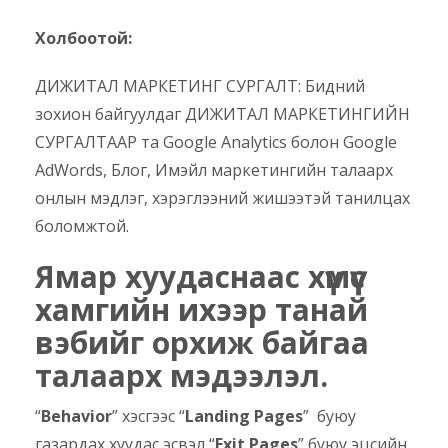
Холбоотой:
ДИЖИТАЛ МАРКЕТИНГ СУРГАЛТ: Бидний
зохион байгуулдаг ДИЖИТАЛ МАРКЕТИНГИЙН
СУРГАЛТААР та Google Analytics болон Google
AdWords, Блог, Имэйл маркетингийн талаарх
онлын мэдлэг, хэрэглээний жишээтэй танилцах
боломжтой.
Ямар хуудаснаас хүмүүс
хамгийн ихээр танай
вэбийг орхиж байгаа
талаарх мэдээлэл.
“
Behavior
” хэсгээс “
Landing Pages
” буюу
газардах хуудас эсвэл “
Exit Pages
” буюу эцсийн