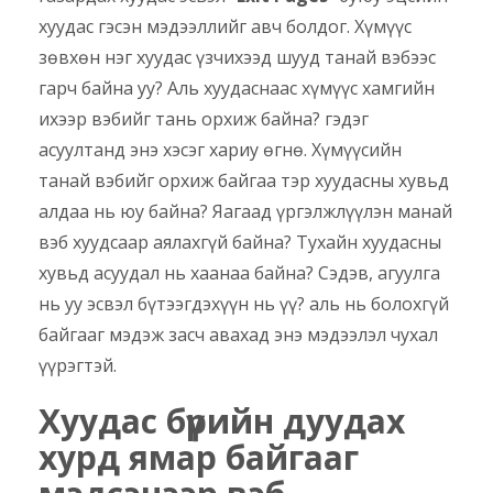
хуудас гэсэн мэдээллийг авч болдог. Хүмүүс
зөвхөн нэг хуудас үзчихээд шууд танай вэбээс
гарч байна уу? Аль хуудаснаас хүмүүс хамгийн
ихээр вэбийг тань орхиж байна? гэдэг
асуултанд энэ хэсэг хариу өгнө. Хүмүүсийн
танай вэбийг орхиж байгаа тэр хуудасны хувьд
алдаа нь юу байна? Яагаад үргэлжлүүлэн манай
вэб хуудсаар аялахгүй байна? Тухайн хуудасны
хувьд асуудал нь хаанаа байна? Сэдэв, агуулга
нь уу эсвэл бүтээгдэхүүн нь үү? аль нь болохгүй
байгааг мэдэж засч авахад энэ мэдээлэл чухал
үүрэгтэй.
Хуудас бүрийн дуудах
хурд ямар байгааг