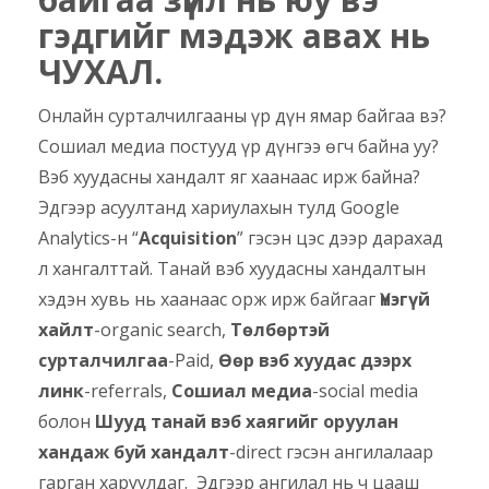
гэдгийг мэдэж авах нь
ЧУХАЛ.
Онлайн сурталчилгааны үр дүн ямар байгаа вэ?
Сошиал медиа постууд үр дүнгээ өгч байна уу?
Вэб хуудасны хандалт яг хаанаас ирж байна?
Эдгээр асуултанд хариулахын тулд Google
Analytics-н “
Acquisition
” гэсэн цэс дээр дарахад
л хангалттай. Танай вэб хуудасны хандалтын
хэдэн хувь нь хаанаас орж ирж байгааг
Үнэгүй
хайлт
-organic search,
Төлбөртэй
сурталчилгаа
-Paid,
Өөр вэб хуудас дээрх
линк
-referrals,
Сошиал медиа
-social media
болон
Шууд танай вэб хаягийг оруулан
хандаж буй хандалт
-direct гэсэн ангилалаар
гарган харуулдаг. Эдгээр ангилал нь ч цааш