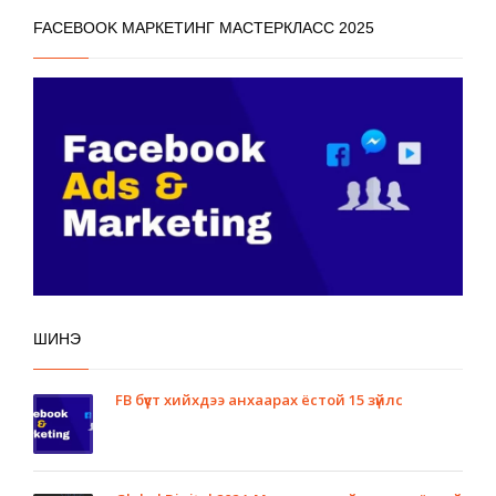
FACEBOOK МАРКЕТИНГ МАСТЕРКЛАСС 2025
ШИНЭ
FB бүүст хийхдээ анхаарах ёстой 15 зүйлс