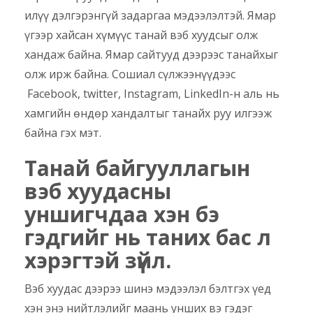
илүү дэлгэрэнгүй задаргаа мэдээлэлтэй. Ямар
үгээр хайсан хүмүүс танай вэб хуудсыг олж
хандаж байна. Ямар сайтууд дээрээс танайхыг
олж ирж байна. Сошиал сүлжээнүүдээс
Facebook, twitter, Instagram, LinkedIn-н аль нь
хамгийн өндөр хандалтыг танайх руу илгээж
байна гэх мэт.
Танай байгууллагын
вэб хуудасны
у
ншигчдаа хэн бэ
гэдгийг нь таних бас л
хэрэгтэй зүйл.
Вэб хуудас дээрээ шинэ мэдээлэл бэлтгэх үед
хэн энэ нийтлэлийг маань унших вэ гэдэг