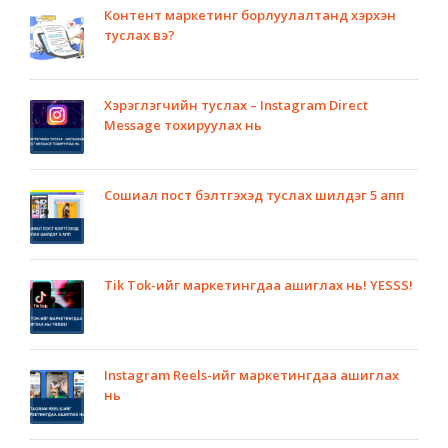
Контент маркетинг борлуулалтанд хэрхэн
туслах вэ?
Хэрэглэгчийн туслах – Instagram Direct
Message тохируулах нь
Сошиал пост бэлтгэхэд туслах шилдэг 5 апп
Tik Tok-ийг маркетингдаа ашиглах нь! YESSS!
Instagram Reels-ийг маркетингдаа ашиглах
нь