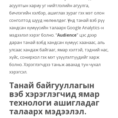
асуултын хариу уг нийтлэлийн агуулга,
бичлэгийн хэлбэр, ашиглах зураг гэх мэт олон
сонголтод шууд нөлөөлдөг. Үүнд танай вэб рүү
хандсан хүмүүсийн талаарх Google Analytics-н
мэдээлэл хэрэг болно. “
Audience
” цэс дээр
даран танай вэбд хандсан хүмүүс хаанаас, аль
улсаас хандаж байгааг, ямар хэлтэй, тэдний нас,
хүйс, сонирхол гэх мэт үзүүлэлтүүдийг харж
болно. Хэрэглэгчдээ таньж авахад тун чухал
хэрэгсэл.
Танай
байгууллагын
вэб
хэрэглэгчид ямар
технологи ашигладаг
талаарх мэдээлэл.