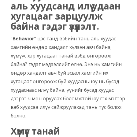
аль хуудсанд илүү удаан
хугацааг зарцуулж
байна гэдэг үзүүлэлт.
“
Behavior
” цэс танд вэбийн тань аль хуудас
хамгийн өндөр хандалт хүлээн авч байна,
хүмүүс хэр хугацааг танай вэбд өнгөрөөж
байна? гэдэг мэдээллийг өгнө. Энэ нь хамгийн
өндөр хандалт авч буй эсвэл хамгийн их
хугацааг өнгөрөөж буй хуудасны юу нь бусад
хуудаснаас илүү байна, үүнийг бусад хуудас
дээрээ ч мөн оруулах боломжтой юу гэх мэтээр
вэб хуудсаа илүү сайжруулахад тань тус болох
болно.
Хүмүүс танай