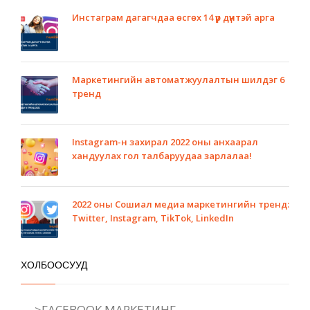
Инстаграм дагагчдаа өсгөх 14 үр дүнтэй арга
Маркетингийн автоматжуулалтын шилдэг 6
тренд
Instagram-н захирал 2022 оны анхаарал
хандуулах гол талбаруудаа зарлалаа!
2022 оны Сошиал медиа маркетингийн тренд:
Twitter, Instagram, TikTok, LinkedIn
ХОЛБООСУУД
>FACEBOOK МАРКЕТИНГ