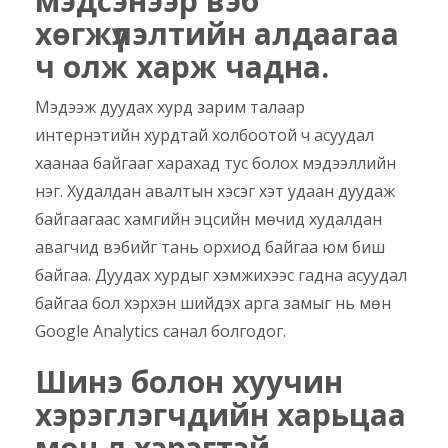
мэдсэнээр вэб
хөгжүүлэлтийн алдаагаа
ч олж харж чадна.
Мэдээж дуудах хурд зарим талаар
интернэтийн хурдтай холбоотой ч асуудал
хаанаа байгааг харахад тус болох мэдээллийн
нэг. Худалдан авалтын хэсэг хэт удаан дуудаж
байгаагаас хамгийн эцсийн мөчид худалдан
авагчид вэбийг тань орхиод байгаа юм биш
байгаа. Дуудах хурдыг хэмжихээс гадна асуудал
байгаа бол хэрхэн шийдэх арга замыг нь мөн
Google Analytics санал болгодог.
Шинэ болон хуучин
хэрэглэгчдийн харьцаа
мөн л хэрэгтэй