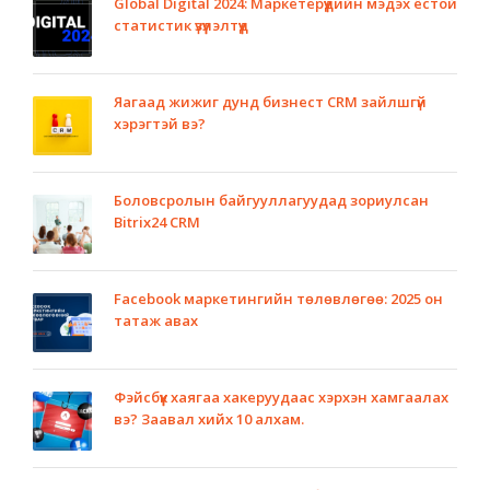
Global Digital 2024: Маркетерүүдийн мэдэх ёстой
статистик үзүүлэлтүүд
Яагаад жижиг дунд бизнест CRM зайлшгүй
хэрэгтэй вэ?
Боловсролын байгууллагуудад зориулсан
Bitrix24 CRM
Facebook маркетингийн төлөвлөгөө: 2025 он
татаж авах
Фэйсбүүк хаягаа хакеруудаас хэрхэн хамгаалах
вэ? Заавал хийх 10 алхам.