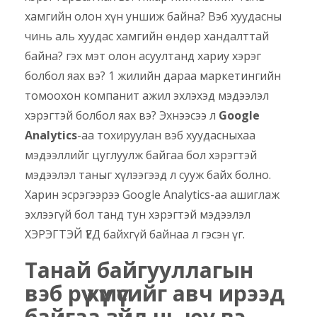
хамгийн олон хүн уншиж байна? Вэб хуудасны
чинь аль хуудас хамгийн өндөр хандалттай
байна? гэх мэт олон асуултанд хариу хэрэг
болбол яах вэ? 1 жилийн дараа маркетингийн
томоохон компанит ажил эхлэхэд мэдээлэл
хэрэгтэй болбол яах вэ? Эхнээсээ л
Google
Analytics
-аа тохируулан вэб хуудасныхаа
мэдээллийг цуглуулж байгаа бол хэрэгтэй
мэдээлэл таныг хүлээгээд л сууж байх болно.
Харин эсрэгээрээ Google Analytics-аа ашиглаж
эхлээгүй бол танд тун хэрэгтэй мэдээлэл
ХЭРЭГТЭЙ ҮЕД байхгүй байнаа л гэсэн үг.
Танай байгууллагын
вэб рүү хүмүүсийг авч ирээд
байгаа зүйл нь юу вэ