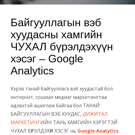
Байгууллагын вэб
хуудасны хамгийн
ЧУХАЛ бүрэлдэхүүн
хэсэг – Google
Analytics
Хэрэв танай байгууллага вэб хуудастай бол
интернэт, сошиал медиаг маркетингтаа
идэвхтэй ашиглаж байгаа бол ТАНАЙ
БАЙГУУЛЛАГЫН ВЭБ ХУУДАС,
ДИЖИТАЛ
МАРКЕТИНГ
ИЙН ТАНЬ ХАМГИЙН ХЭРЭГТЭЙ
ЧУХАЛ БҮРЭЛДЭХҮҮН ХЭСЭГ нь
Google Analytics
.