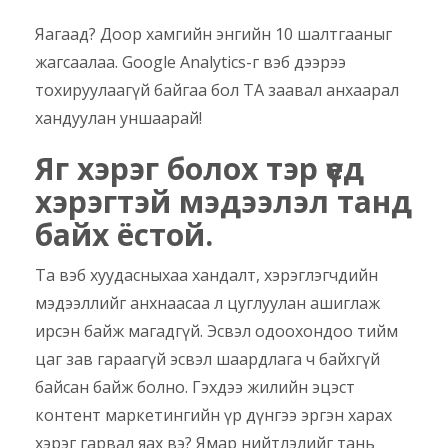
Яагаад? Доор хамгийн энгийн 10 шалтгааныг
жагсаалаа. Google Analytics-г вэб дээрээ
тохируулаагүй байгаа бол ТА заавал анхаарал
хандуулан уншаарай!
Яг хэрэг болох тэр үед
хэрэгтэй мэдээлэл танд
байх ёстой.
Та вэб хуудасныхаа хандалт, хэрэглэгчдийн
мэдээллийг анхнаасаа л цуглуулан ашиглаж
ирсэн байж магадгүй. Эсвэл одоохондоо тийм
цаг зав гараагүй эсвэл шаардлага ч байхгүй
байсан байж болно. Гэхдээ жилийн эцэст
контент маркетингийн үр дүнгээ эргэн харах
хэрэг гарвал яах вэ? Ямар нийтлэлийг тань