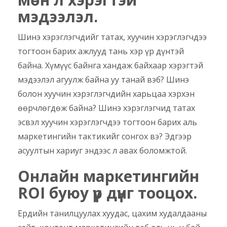
мэдээлэл.
Шинэ хэрэглэгчдийг татах, хуучин хэрэглэгчдээ
тогтоон барих ажлууд тань хэр үр дүнтэй
байна. Хүмүүс байнга хандаж байхаар хэрэгтэй
мэдээлэл агуулж байна уу танай вэб? Шинэ
болон хуучин хэрэглэгчдийн харьцаа хэрхэн
өөрчлөгдөж байна? Шинэ хэрэглэгчид татах
эсвэл хуучин хэрэглэгчдээ тогтоон барих аль
маркетингийн тактикийг сонгох вэ? Эдгээр
асуултын хариуг эндээс л авах боломжтой.
Онлайн маркетингийн
ROI буюу үр дүнг тооцох.
Ердийн танилцуулах хуудас, цахим худалдааны