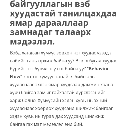
байгууллагын вэб
хуудастай танилцахдаа
ямар дарааллаар
замнадаг талаарх
мэдээлэл.
Вэбд хандсан хүмүүс зөвхөн нэг хуудас үзээд л
вэбийг тань орхиж байна уу? Эсвэл бусад хуудас
бүрийг нэг бүрчлэн үзэж байна уу? “
Behavior
Flow
” хэсгээс хүмүүс танай вэбийн аль
хуудаснаас эхлэн ямар хуудсаар дамжин хаана
хүрч байгаа замыг гайхалтай дүрслэсэнийг
харж болно. Хүмүүсийн хэдэн хувь нь эхний
хуудаснаас хоёрдох хуудсанд шилжиж байгааг
хэдэн хувь нь гурав дах хуудсанд шилжиж
байгаа гэх мэт мэдээлэл энд бий.