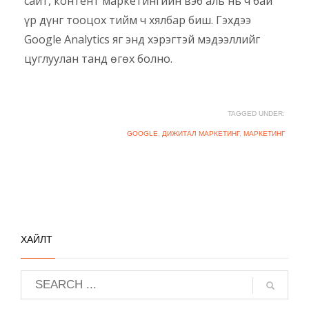
сайт, контент маркетингийн вэб аль нь ч бай
үр дүнг тооцох тийм ч хялбар биш. Гэхдээ
Google Analytics яг энд хэрэгтэй мэдээллийг
цуглуулан танд өгөх болно.
TAGGED UNDER:
GOOGLE
,
ДИЖИТАЛ МАРКЕТИНГ
,
МАРКЕТИНГ
ХАЙЛТ