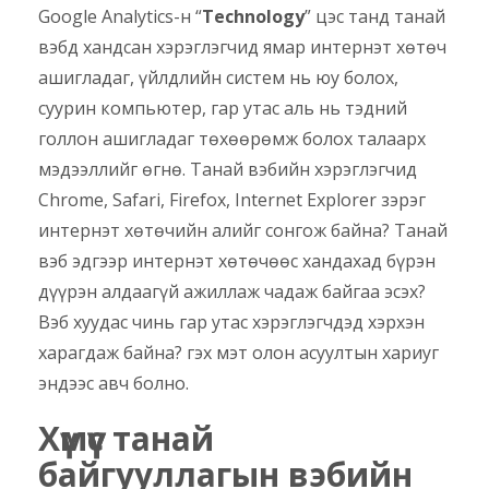
Google Analytics-н “
Technology
” цэс танд танай
вэбд хандсан хэрэглэгчид ямар интернэт хөтөч
ашигладаг, үйлдлийн систем нь юу болох,
суурин компьютер, гар утас аль нь тэдний
голлон ашигладаг төхөөрөмж болох талаарх
мэдээллийг өгнө. Танай вэбийн хэрэглэгчид
Chrome, Safari, Firefox, Internet Explorer зэрэг
интернэт хөтөчийн алийг сонгож байна? Танай
вэб эдгээр интернэт хөтөчөөс хандахад бүрэн
дүүрэн алдаагүй ажиллаж чадаж байгаа эсэх?
Вэб хуудас чинь гар утас хэрэглэгчдэд хэрхэн
харагдаж байна? гэх мэт олон асуултын хариуг
эндээс авч болно.
Хүмүүс танай
байгууллагын вэбийн