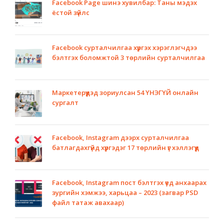
Facebook Page шинэ хувилбар: Таны мэдэх
ёстой зүйлс
Facebook сурталчилгаа хүргэх хэрэглэгчдээ
бэлтгэх боломжтой 3 төрлийн сурталчилгаа
Маркетерүүдэд зориулсан 54 ҮНЭГҮЙ онлайн
сургалт
Facebook, Instagram дээрх сурталчилгаа
батлагдахгүйд хүргэдэг 17 төрлийн үг хэллэгүүд
Facebook, Instagram пост бэлтгэх үед анхаарах
зургийн хэмжээ, харьцаа – 2023 (загвар PSD
файл татаж авахаар)