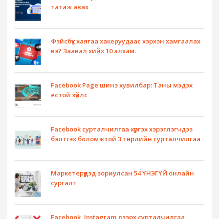
татаж авах
Фэйсбүүк хаягаа хакеруудаас хэрхэн хамгаалах
вэ? Заавал хийх 10 алхам.
Facebook Page шинэ хувилбар: Таны мэдэх
ёстой зүйлс
Facebook сурталчилгаа хүргэх хэрэглэгчдээ
бэлтгэх боломжтой 3 төрлийн сурталчилгаа
Маркетерүүдэд зориулсан 54 ҮНЭГҮЙ онлайн
сургалт
Facebook, Instagram дээрх сурталчилгаа