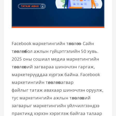
Facebook маркетингийн төлөвлөгөө – Сайн
төлөвлөгөө бол ажлын гүйцэтгэлийн 50 хувь.
2025 оны сошиал медиа маркетингийн
төлөвлөгөөний загвараа шинэчлэн гаргаж,
маркетерүүддаа хүргэж байна. Facebook
маркетингийн төлөвлөгөө загвар
файлыг татаж авахаар шинэчлэн оруулж,
тус маркетингийн ажлын төлөвлөгөөний
загварыг маркетингийн үйлчилгээндээ
практикд хэрхэн хэрэглэж байгаа талаар