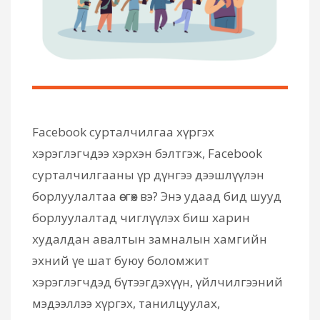
Facebook сурталчилгаа хүргэх
хэрэглэгчдээ хэрхэн бэлтгэж, Facebook
сурталчилгааны үр дүнгээ дээшлүүлэн
борлуулалтаа өсгөх вэ? Энэ удаад бид шууд
борлуулалтад чиглүүлэх биш харин
худалдан авалтын замналын хамгийн
эхний үе шат буюу боломжит
хэрэглэгчдэд бүтээгдэхүүн, үйлчилгээний
мэдээллээ хүргэх, танилцуулах,