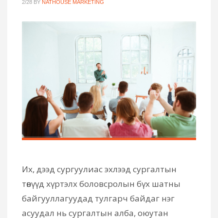
2/28
BY
NATHOUSE MARKETING
Их, дээд сургуулиас эхлээд сургалтын
төвүүд хүртэлх боловсролын бүх шатны
байгууллагуудад тулгарч байдаг нэг
асуудал нь сургалтын алба, оюутан