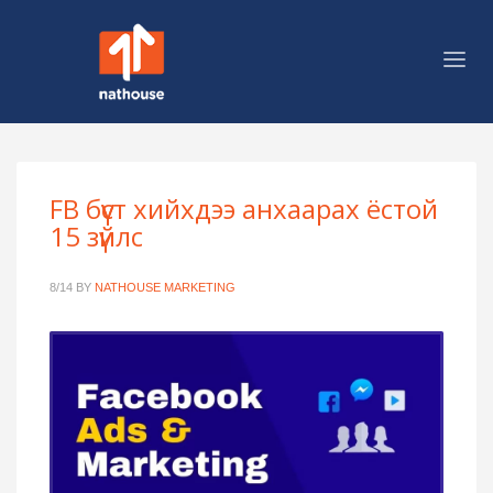
FB бүүст хийхдээ анхаарах ёстой
15 зүйлс
8/14
BY
NATHOUSE MARKETING