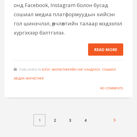
онд Facebook, Instagram болон бусад
сошиал медиа платформуудын хийсэн
гол шинэчлэл, өөрчлөлтийн талаар мэдээлэл
хүргэхээр бэлтгэлээ.
READ MORE
PUBLISHED IN
БЛОГ
,
МАРКЕТИНГИЙН ЧИГ ХАНДЛАГА
,
СОШИАЛ
МЕДИА МАРКЕТИНГ
NO COMMENTS
2
3
4
1