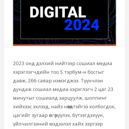
2023 онд дэлхий нийтээр сошиал медиа
хэрэглэгчдийн тоо 5 тэрбум-н босгыг
давж, 266 саяар нэмэгджээ. Түүнчлэн
дундаж сошиал медиа хэрэглэгч 2 цаг 23
минутыг сошиалд зарцуулж, шоппинг
хийхээс эхлээд, найз нөхөдтэйгээ холбогдох,
цагийг зугаар өнгөрүүлэх, бүтээгдэхүүн,
үйлчилгээний мэдээлэл хайх зэргээр