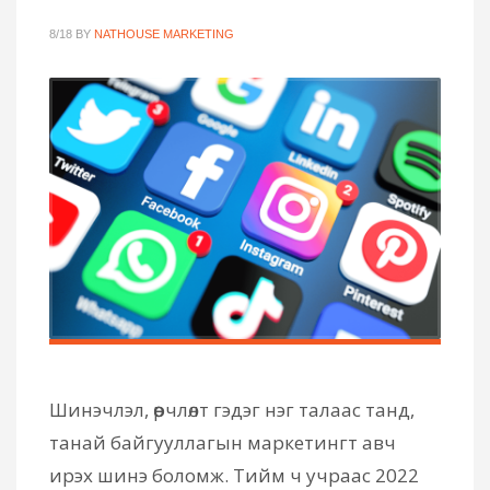
8/18
BY
NATHOUSE MARKETING
Шинэчлэл, өөрчлөлт гэдэг нэг талаас танд,
танай байгууллагын маркетингт авч
ирэх шинэ боломж. Тийм ч учраас 2022