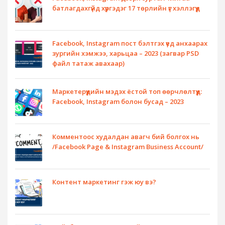
батлагдахгүйд хүргэдэг 17 төрлийн үг хэллэгүүд
Facebook, Instagram пост бэлтгэх үед анхаарах
зургийн хэмжээ, харьцаа – 2023 (загвар PSD
файл татаж авахаар)
Маркетерүүдийн мэдэх ёстой топ өөрчлөлтүүд:
Facebook, Instagram болон бусад – 2023
Комментоос худалдан авагч бий болгох нь
/Facebook Page & Instagram Business Account/
Контент маркетинг гэж юу вэ?