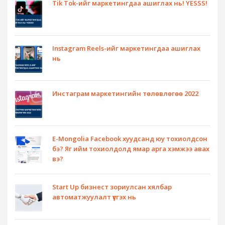
Tik Tok-ийг маркетингдаа ашиглах нь! YESSS!
Instagram Reels-ийг маркетингдаа ашиглах
нь
Инстаграм маркетингийн төлөвлөгөө 2022
E-Mongolia Facebook хуудсанд юу тохиолдсон
бэ? Яг ийм тохиолдолд ямар арга хэмжээ авах
вэ?
Start Up бизнест зориулсан хялбар
автоматжуулалт үүсгэх нь