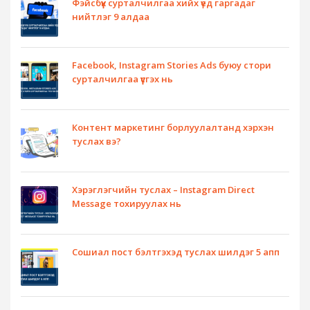
Фэйсбүүк сурталчилгаа хийх үед гаргадаг
нийтлэг 9 алдаа
Facebook, Instagram Stories Ads буюу стори
сурталчилгаа үүсгэх нь
Контент маркетинг борлуулалтанд хэрхэн
туслах вэ?
Хэрэглэгчийн туслах – Instagram Direct
Message тохируулах нь
Сошиал пост бэлтгэхэд туслах шилдэг 5 апп