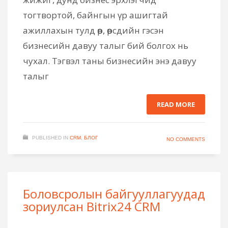
тогтвортой, байнгын үр ашигтай
ажиллахын тулд өөр, өөрсдийн гэсэн
бизнесийн давуу талыг бий болгох нь
чухал. Тэгвэл таны бизнесийн энэ давуу
талыг
READ MORE
PUBLISHED IN
CRM
,
БЛОГ
NO COMMENTS
Боловсролын байгууллагуудад
зориулсан Bitrix24 CRM