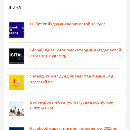
ШИНЭ
FB бүүст хийхдээ анхаарах ёстой 15 зүйлс
Global Digital 2024: Маркетерүүдийн мэдэх ёстой
статистик үзүүлэлтүүд
Яагаад жижиг дунд бизнест CRM зайлшгүй
хэрэгтэй вэ?
Боловсролын байгууллагуудад зориулсан
Bitrix24 CRM
Facebook маркетингийн төлөвлөгөө: 2025 он