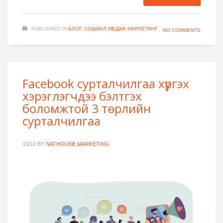
PUBLISHED IN
БЛОГ
,
СОШИАЛ МЕДИА МАРКЕТИНГ
NO COMMENTS
Facebook сурталчилгаа хүргэх
хэрэглэгчдээ бэлтгэх
боломжтой 3 төрлийн
сурталчилгаа
10/10
BY
NATHOUSE MARKETING