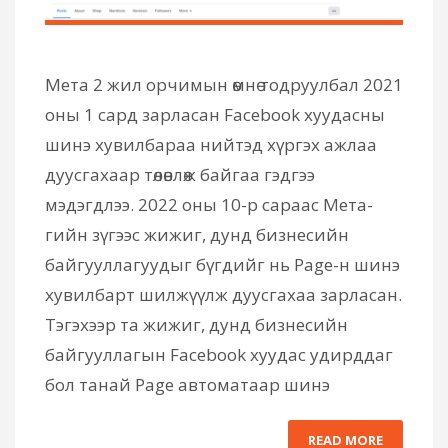
Мета 2 жил орчимын өмнө тодруулбал 2021
оны 1 сард зарласан Facebook хуудасны
шинэ хувилбараа нийтэд хүргэх ажлаа
дуусгахаар төлөвлөж байгаа гэдгээ
мэдэгдлээ. 2022 оны 10-р сараас Мета-
гийн зүгээс жижиг, дунд бизнесийн
байгууллагуудыг бүгдийг нь Page-н шинэ
хувилбарт шилжүүлж дуусгахаа зарласан.
Тэгэхээр та жижиг, дунд бизнесийн
байгууллагын Facebook хуудас удирддаг
бол танай Page автоматаар шинэ
READ MORE