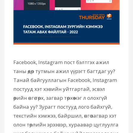
Facebook, Instagram пост бэлтгэх ажил
таны өдөр тутмын ажил үүрэгт багтдаг уу?
Танай байгууллагын Facebook, Instagram
постууд хэт хэвийн уйтгартай, эсвэл
өөрийн өнгө төрх, загвар төрхөө нэг л олохгүй
байна уу? Зурагт постууд лого байхгүй,
текстийн хэмжээ, байршил, өнгө загвар хэт
олон төрлийн эрээвэр, хураавар цуглуулга