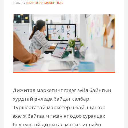
10/07
BY
NATHOUSE MARKETING
Дижитал маркетинг гэдэг зүйл байнгын
хурдтай өөрчлөгдөж байдаг салбар.
Туршлагатай маркетер ч бай, шинээр
эхэлж байгаа ч гэсэн яг одоо суралцах
боломжтой дижитал маркетингийн