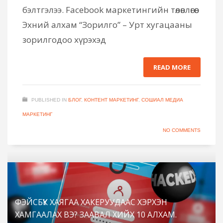
бэлтгэлээ. Facebook маркетингийн төлөвлөгөө:
Эхний алхам “Зорилго” – Урт хугацааны
зорилгодоо хүрэхэд
READ MORE
PUBLISHED IN
БЛОГ
,
КОНТЕНТ МАРКЕТИНГ
,
СОШИАЛ МЕДИА
МАРКЕТИНГ
NO COMMENTS
ФЭЙСБҮҮК ХАЯГАА ХАКЕРУУДААС ХЭРХЭН
ХАМГААЛАХ ВЭ? ЗААВАЛ ХИЙХ 10 АЛХАМ.