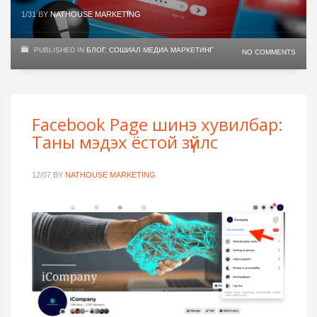
1/31
BY
NATHOUSE MARKETING
PUBLISHED IN
БЛОГ
,
СОШИАЛ МЕДИА МАРКЕТИНГ
NO COMMENTS
Facebook Page шинэ хувилбар:
Таны мэдэх ёстой зүйлс
12/07
BY
NATHOUSE MARKETING