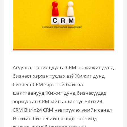
Агуулга Танилцуулга CRM нь жижиг дунд
бизнест хэрхэн туслах вэ? Жижиг дунд
бизнест CRM хэрэгтэй байгаа
шалтгаанууд Жижиг дунд бизнесүүдэд
зориулсан CRM-ийн ашиг тус Bitrix24
CRM Bitrix24 CRM нэвтрүүлэх үнийн санал
Өнөөгийн бизнесийн өрсөлдөөнт орчинд
жижиг, дунд бизнес эрхлэгчид