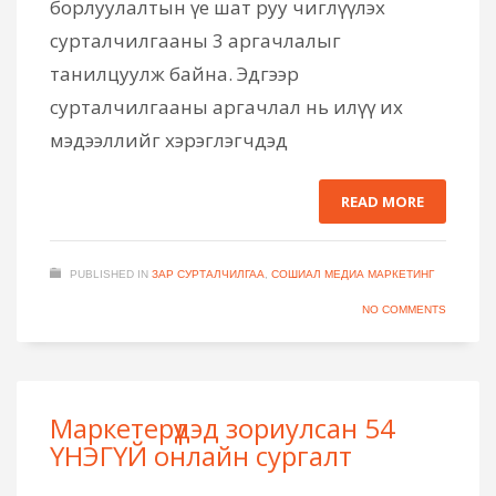
борлуулалтын үе шат руу чиглүүлэх
сурталчилгааны 3 аргачлалыг
танилцуулж байна. Эдгээр
сурталчилгааны аргачлал нь илүү их
мэдээллийг хэрэглэгчдэд
READ MORE
PUBLISHED IN
ЗАР СУРТАЛЧИЛГАА
,
СОШИАЛ МЕДИА МАРКЕТИНГ
NO COMMENTS
Маркетерүүдэд зориулсан 54
ҮНЭГҮЙ онлайн сургалт