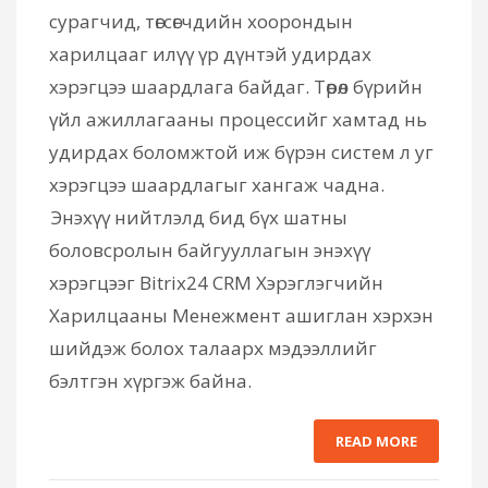
сурагчид, төгсөгчдийн хоорондын
харилцааг илүү үр дүнтэй удирдах
хэрэгцээ шаардлага байдаг. Төрөл бүрийн
үйл ажиллагааны процессийг хамтад нь
удирдах боломжтой иж бүрэн систем л уг
хэрэгцээ шаардлагыг хангаж чадна.
Энэхүү нийтлэлд бид бүх шатны
боловсролын байгууллагын энэхүү
хэрэгцээг Bitrix24 CRM Хэрэглэгчийн
Харилцааны Менежмент ашиглан хэрхэн
шийдэж болох талаарх мэдээллийг
бэлтгэн хүргэж байна.
READ MORE