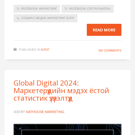
FACEBOOK МАРКЕТИНГ
FACEBOOK СУРТАЛЧИЛГАА
СОШИАЛ МЕДИА МАРКЕТИНГ БЛОГ
READ MORE
PUBLISHED IN
БЛОГ
NO COMMENTS
Global Digital 2024:
Маркетерүүдийн мэдэх ёстой
статистик үзүүлэлтүүд
3/29
BY
NATHOUSE MARKETING