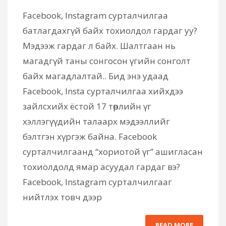
Facebook, Instagram сурталчилгаа
батлагдахгүй байх тохиолдол гардаг уу?
Мэдээж гардаг л байх. Шалтгаан нь
магадгүй таны сонгосон үгийн сонголт
байх магадлалтай.. Бид энэ удаад
Facebook, Insta сурталчилгаа хийхдээ
зайлсхийх ёстой 17 төрлийн үг
хэллэгүүдийн талаарх мэдээллийг
бэлтгэн хүргэж байна. Facebook
сурталчилгаанд “хориотой үг” ашигласан
тохиолдолд ямар асуудал гардаг вэ?
Facebook, Instagram сурталчилгааг
нийтлэх товч дээр
READ MORE