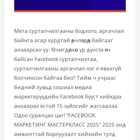
Мета сурталчилгааны бодлого, аргачлал
байнга асар хурдтай өөрчлөгдөөд байгааг
анзаарсан уу. Өчигдөрхөн үр дүнгээ өгч
байсан Facebook сурталчилгаа,
сурталчилгааны аргачлал нэг л явахгүй
болчихсон байгаа биз? Тийм ч учраас
бидний хувьд сошиал медиа
маркетерүүдийн Facebook бүүст хийхдээ
анхаарах ёстой 15 зүйлсийг жагсаалаа.
Одоо суралцах цаг! “FACEBOOK
МАРКЕТИНГ МАСТЕРКЛАСС 2025” 2025 онд
амжилттай борлуулалт хийхийн тулд