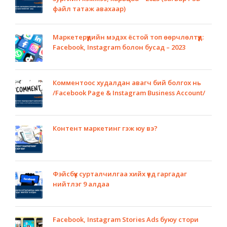
файл татаж авахаар)
Маркетерүүдийн мэдэх ёстой топ өөрчлөлтүүд:
Facebook, Instagram болон бусад – 2023
Комментоос худалдан авагч бий болгох нь
/Facebook Page & Instagram Business Account/
Контент маркетинг гэж юу вэ?
Фэйсбүүк сурталчилгаа хийх үед гаргадаг
нийтлэг 9 алдаа
Facebook, Instagram Stories Ads буюу стори