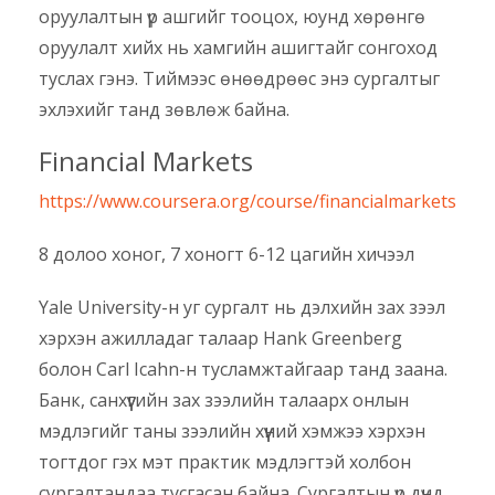
оруулалтын үр ашгийг тооцох, юунд хөрөнгө
оруулалт хийх нь хамгийн ашигтайг сонгоход
туслах гэнэ. Тиймээс өнөөдрөөс энэ сургалтыг
эхлэхийг танд зөвлөж байна.
Financial Markets
https://www.coursera.org/course/financialmarkets
8 долоо хоног, 7 хоногт 6-12 цагийн хичээл
Yale University-н уг сургалт нь дэлхийн зах зээл
хэрхэн ажилладаг талаар Hank Greenberg
болон Carl Icahn-н тусламжтайгаар танд заана.
Банк, санхүүгийн зах зээлийн талаарх онлын
мэдлэгийг таны зээлийн хүүний хэмжээ хэрхэн
тогтдог гэх мэт практик мэдлэгтэй холбон
сургалтандаа тусгасан байна. Сургалтын үр дүнд