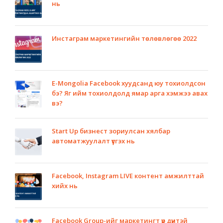
нь
Инстаграм маркетингийн төлөвлөгөө 2022
E-Mongolia Facebook хуудсанд юу тохиолдсон
бэ? Яг ийм тохиолдолд ямар арга хэмжээ авах
вэ?
Start Up бизнест зориулсан хялбар
автоматжуулалт үүсгэх нь
Facebook, Instagram LIVE контент амжилттай
хийх нь
Facebook Group-ийг маркетингт үр дүнтэй