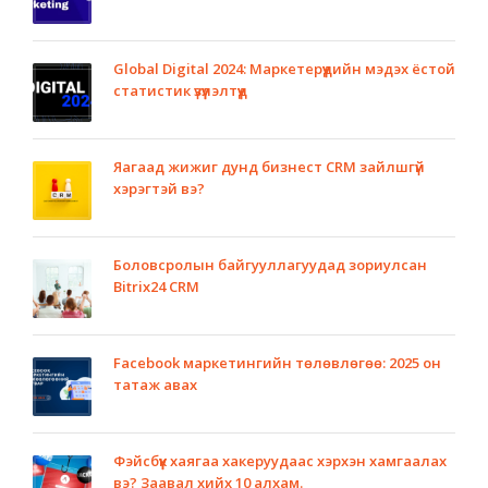
Global Digital 2024: Маркетерүүдийн мэдэх ёстой
статистик үзүүлэлтүүд
Яагаад жижиг дунд бизнест CRM зайлшгүй
хэрэгтэй вэ?
Боловсролын байгууллагуудад зориулсан
Bitrix24 CRM
Facebook маркетингийн төлөвлөгөө: 2025 он
татаж авах
Фэйсбүүк хаягаа хакеруудаас хэрхэн хамгаалах
вэ? Заавал хийх 10 алхам.