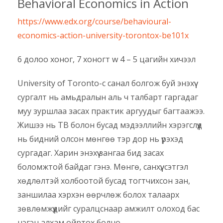
Behavioral Economics in Action
https://www.edx.org/course/behavioural-
economics-action-university-torontox-be101x
6 долоо хоног, 7 хоногт w 4 – 5 цагийн хичээл
University of Toronto-с санал болгож буй энэхүү
сургалт нь амьдралын аль ч талбарт гаргадаг
муу зуршлаа засах практик аргуудыг багтаажээ.
Жишээ нь ТВ болон бусад мэдээллийн хэрэгслүүд
нь бидний олсон мөнгөө тэр дор нь үрэхэд
сургадаг. Харин энэхүү зангаа бид засах
боломжтой байдаг гэнэ. Мөнгө, санхүү, сэтгэл
хөдлөлтэй холбоотой бусад тогтчихсон зан,
заншилаа хэрхэн өөрчлөж болох талаарх
зөвлөмжүүдийг суралцснаар амжилт олоход бас
нэгэн алхам ойртох болно.