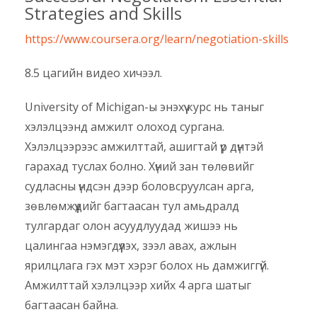
Strategies and Skills
https://www.coursera.org/learn/negotiation-skills
8.5 цагийн видео хичээл.
University of Michigan-ы энэхүү курс нь таныг
хэлэлцээнд амжилт олоход сургана.
Хэлэлцээрээс амжилттай, ашигтай үр дүнтэй
гарахад туслах болно. Хүний зан төлөвийг
судласны үндсэн дээр боловсруулсан арга,
зөвлөмжүүдийг багтаасан тул амьдралд
тулгардаг олон асуудлуудад жишээ нь
цалингаа нэмэгдүүлэх, зээл авах, ажлын
ярилцлага гэх мэт хэрэг болох нь дамжиггүй.
Амжилттай хэлэлцээр хийх 4 арга шатыг
багтаасан байна.