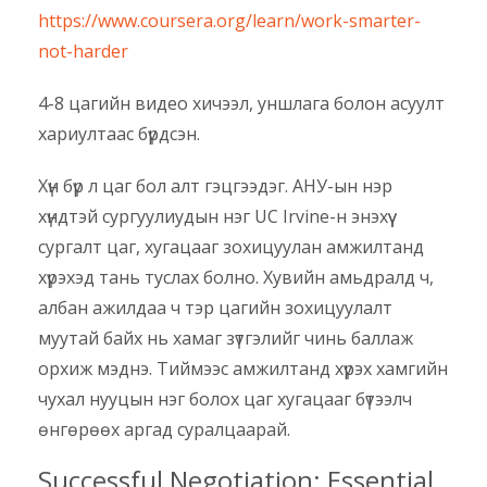
https://www.coursera.org/learn/work-smarter-
not-harder
4-8 цагийн видео хичээл, уншлага болон асуулт
хариултаас бүрдсэн.
Хүн бүр л цаг бол алт гэцгээдэг. АНУ-ын нэр
хүндтэй сургуулиудын нэг UC Irvine-н энэхүү
сургалт цаг, хугацааг зохицуулан амжилтанд
хүрэхэд тань туслах болно. Хувийн амьдралд ч,
албан ажилдаа ч тэр цагийн зохицуулалт
муутай байх нь хамаг зүтгэлийг чинь баллаж
орхиж мэднэ. Тиймээс амжилтанд хүрэх хамгийн
чухал нууцын нэг болох цаг хугацааг бүтээлч
өнгөрөөх аргад суралцаарай.
Successful Negotiation: Essential