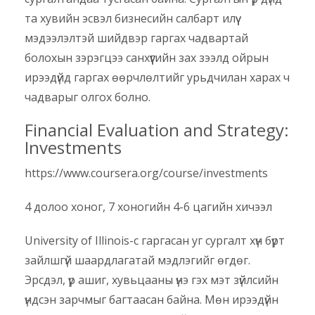
та хувийн эсвэл бизнесийн салбарт илүү
мэдээлэлтэй шийдвэр гаргах чадвартай
болохын зэрэгцээ санхүүгийн зах зээлд ойрын
ирээдүйд гаргах өөрчлөлтийг урьдчилан харах ч
чадварыг олгох болно.
Financial Evaluation and Strategy:
Investments
https://www.coursera.org/course/investments
4 долоо хоног, 7 хоногийн 4-6 цагийн хичээл
University of Illinois-с гаргасан уг сургалт хүн бүрт
зайлшгүй шаардлагатай мэдлэгийг өгдөг.
Эрсдэл, үр ашиг, хувьцааны үнэ гэх мэт зүйлсийн
үндсэн зарчмыг багтаасан байна. Мөн ирээдүйн