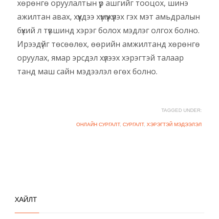
хөрөнгө оруулалтын үр ашгийг тооцох, шинэ
ажилтан авах, хүүхдээ хүмүүжүүлэх гэх мэт амьдралын
бүхий л түвшинд хэрэг болох мэдлэг олгох болно.
Ирээдүйг төсөөлөх, өөрийн амжилтанд хөрөнгө
оруулах, ямар эрсдэл хүлээх хэрэгтэй талаар
танд маш сайн мэдээлэл өгөх болно.
TAGGED UNDER:
ОНЛАЙН СУРГАЛТ
,
СУРГАЛТ
,
ХЭРЭГТЭЙ МЭДЭЭЛЭЛ
ХАЙЛТ