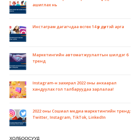
ашиглах нь
Инстаграм дагагчдаа өсгөх 14 үр дүнтэй арга
Маркетингийн автоматжуулалтын шилдэг 6
тренд
Instagram-н захирал 2022 оны анхаарал
хандуулах гол талбаруудаа зарлалаа!
2022 оны Сошиал медиа маркетингийн тренд:
Twitter, Instagram, TikTok, LinkedIn
ХОЛБООСУУД