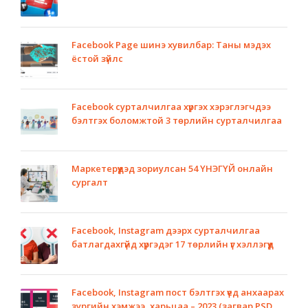
Facebook Page шинэ хувилбар: Таны мэдэх
ёстой зүйлс
Facebook сурталчилгаа хүргэх хэрэглэгчдээ
бэлтгэх боломжтой 3 төрлийн сурталчилгаа
Маркетерүүдэд зориулсан 54 ҮНЭГҮЙ онлайн
сургалт
Facebook, Instagram дээрх сурталчилгаа
батлагдахгүйд хүргэдэг 17 төрлийн үг хэллэгүүд
Facebook, Instagram пост бэлтгэх үед анхаарах
зургийн хэмжээ, харьцаа – 2023 (загвар PSD