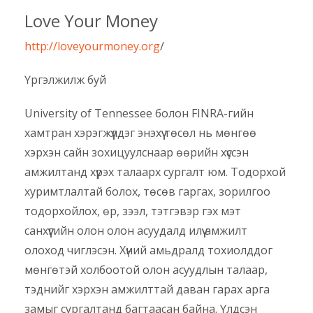
Love Your Money
http://loveyourmoney.org
/
Үргэлжилж буй
University of Tennessee болон FINRA-гийн
хамтран хэрэгжүүлдэг энэхүү төсөл нь мөнгөө
хэрхэн сайн зохицуулснаар өөрийн хүссэн
амжилтанд хүрэх талаарх сургалт юм. Тодорхой
хуримтлалтай болох, төсөв гаргах, зорилгоо
тодорхойлох, өр, зээл, тэтгэвэр гэх мэт
санхүүгийн олон олон асуудалд илүү амжилт
олоход чиглэсэн. Хүний амьдралд тохиолддог
мөнгөтэй холбоотой олон асуудлын талаар,
тэднийг хэрхэн амжилттай даван гарах арга
замыг сургалтанд багтаасан байна. Үлдсэн