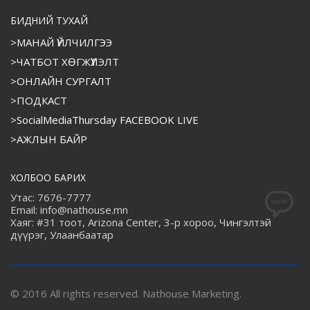
БИДНИЙ ТУХАЙ
>МАНАЙ ҮЙЛЧИЛГЭЭ
>ЧАТБОТ ХӨГЖҮҮЛЭЛТ
>ОНЛАЙН СУРГАЛТ
>ПОДКАСТ
>SocialMediaThursday FACEBOOK LIVE
>АЖЛЫН БАЙР
ХОЛБОО БАРИХ
Утас: 7676-7777
Email: info@nathouse.mn
Хаяг: #31 тоот, Arizona Center, 3-р хороо, Чингэлтэй
дүүрэг, Улаанбаатар
© 2016 All rights reserved. Nathouse Marketing.