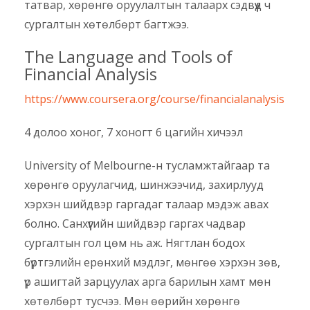
татвар, хөрөнгө оруулалтын талаарх сэдвүүд ч
сургалтын хөтөлбөрт багтжээ.
The Language and Tools of
Financial Analysis
https://www.coursera.org/course/financialanalysis
4 долоо хоног, 7 хоногт 6 цагийн хичээл
University of Melbourne-н тусламжтайгаар та
хөрөнгө оруулагчид, шинжээчид, захирлууд
хэрхэн шийдвэр гаргадаг талаар мэдэж авах
болно. Санхүүгийн шийдвэр гаргах чадвар
сургалтын гол цөм нь аж. Нягтлан бодох
бүртгэлийн ерөнхий мэдлэг, мөнгөө хэрхэн зөв,
үр ашигтай зарцуулах арга барилын хамт мөн
хөтөлбөрт тусчээ. Мөн өөрийн хөрөнгө