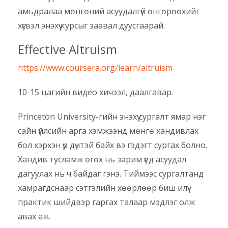
амьдралаа мөнгөний асуудалгүй өнгөрөөхийг
хүсвэл энэхүү курсыг заавал дуусгаарай.
Effective Altruism
https://www.coursera.org/learn/altruism
10-15 цагийн видео хичээл, даалгавар.
Princeton University-гийн энэхүү сургалт ямар нэг
сайн үйлсийн арга хэмжээнд мөнгө хандивлах
бол хэрхэн үр дүнтэй байх вэ гэдэгт сургах болно.
Хандив тусламж өгөх нь зарим үед асуудал
дагуулах нь ч байдаг гэнэ. Тиймээс сургалтанд
хамрагдснаар сэтгэлийн хөөрлөөр биш илүү
практик шийдвэр гаргах талаар мэдлэг олж
авах аж.