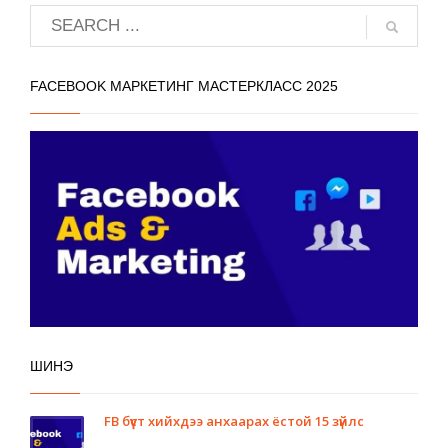
FACEBOOK МАРКЕТИНГ МАСТЕРКЛАСС 2025
ШИНЭ
FB бүүст хийхдээ анхаарах ёстой 15 зүйлс