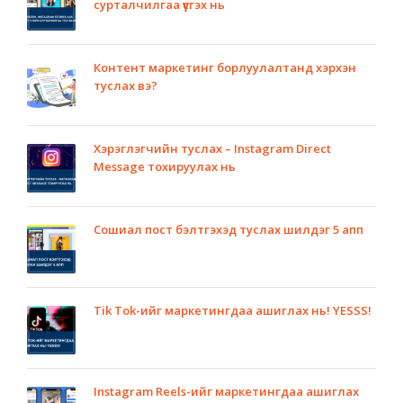
сурталчилгаа үүсгэх нь
Контент маркетинг борлуулалтанд хэрхэн
туслах вэ?
Хэрэглэгчийн туслах – Instagram Direct
Message тохируулах нь
Сошиал пост бэлтгэхэд туслах шилдэг 5 апп
Tik Tok-ийг маркетингдаа ашиглах нь! YESSS!
Instagram Reels-ийг маркетингдаа ашиглах