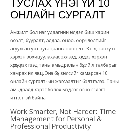
ТУСЛАХ ҮНЭГҮЙ 10
ОНЛАЙН СУРГАЛТ
Амжилт бол нэг удаагийн үйлдэл биш харин
өсөлт, бууралт, алдаа, оноо, өөрчлөлтийг
агуулсан урт хугацааны процесс. Зээл, санхүүгээ
хэрхэн зохицуулахаас эхлээд, хүүхдээ хэрхэн
хүмүүжүүлэх гээд таны амьдралын бүхий л талбарыг
хамрах үйл явц. Энэ бүх зүйлсийг хамарсан 10
онлайн сургалт-ын жагсаалтыг бэлтгэлээ. Таны
амьдралд хэрэг болох мэдлэг өгнө гэдэгт
итгэлтэй байна.
Work Smarter, Not Harder: Time
Management for Personal &
Professional Productivity