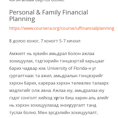
Personal & Family Financial
Planning
https://www.coursera.org/course/uffinancialplanning
8 долоо хоног, 7 хоногт 5-7 хичээл
Амжилт нь хувийн амьдрал болон ажлаа
зохицуулах, тэдгээрийн тэнцвэртэй харьцааг
барих чадвар юм. University of Florida-н уг
сургалтнаас та ажил, амьдралын тэнцвэрийг
хэрхэн барих, карераа хэрхэн төлөвлөх талаарх
мэдлэгийг олж авна. Ажлаа юу, амьдралаа юу
гэдэг сонголт хийхэд хүргэх биш харин аль алийг
нь хэрхэн зохицуулахад энэхүү сургалт танд
туслах болно. Мөн эрсдэлийн зохицуулалт,