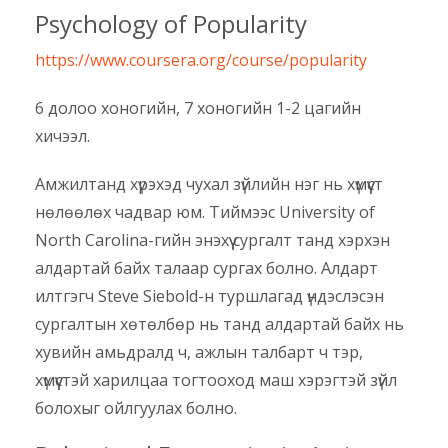
Psychology of Popularity
https://www.coursera.org/course/popularity
6 долоо хоногийн, 7 хоногийн 1-2 цагийн
хичээл.
Амжилтанд хүрэхэд чухал зүйлийн нэг нь хүмүүст
нөлөөлөх чадвар юм. Тиймээс University of
North Carolina-гийн энэхүү сургалт танд хэрхэн
алдартай байх талаар сургах болно. Алдарт
илтгэгч Steve Siebold-н туршлагад үндэслэсэн
сургалтын хөтөлбөр нь танд алдартай байх нь
хувийн амьдралд ч, ажлын талбарт ч тэр,
хүмүүстэй харилцаа тогтооход маш хэрэгтэй зүйл
болохыг ойлгуулах болно.