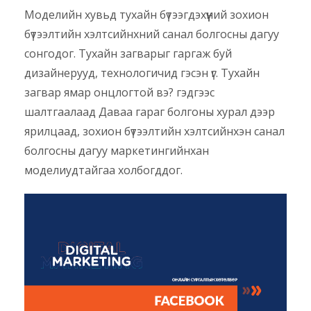
Моделийн хувьд тухайн бүтээгдэхүүний зохион
бүтээлтийн хэлтсийнхний санал болгосны дагуу
сонгодог. Тухайн загварыг гаргаж буй
дизайнерууд, технологичид гэсэн үг. Тухайн
загвар ямар онцлогтой вэ? гэдгээс
шалтгаалаад Даваа гараг болгоны хурал дээр
ярилцаад, зохион бүтээлтийн хэлтсийнхэн санал
болгосны дагуу маркетингийнхан
моделиудтайгаа холбогддог.