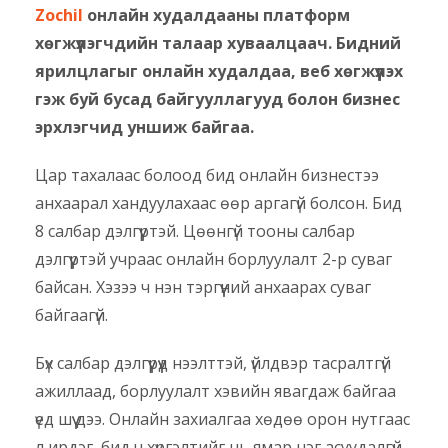
Zochil
онлайн худалдааны платформ
хөгжүүлэгчдийн талаар хуваалцаач. Бидний
ярилцлагыг онлайн худалдаа, веб хөгжүүлэх
гэж буй бусад байгууллагууд болон бизнес
эрхлэгчид уншиж байгаа.
Цар тахалаас болоод бид онлайн бизнестээ
анхаарал хандуулахаас өөр аргагүй болсон. Бид
8 салбар дэлгүүртэй. Цөөнгүй тооны салбар
дэлгүүртэй учраас онлайн борлуулалт 2-р суваг
байсан. Хэзээ ч нэн тэргүүний анхаарах суваг
байгаагүй.
Бүх салбар дэлгүүрүүд нээлттэй, үйлдвэр тасралтгүй
ажиллаад, борлуулалт хэвийн явагдаж байгаа
үед шүү дээ. Онлайн захиалгаа хөдөө орон нутгаас
л ирдэг, бид ч хүргэлтийг нь ямар нэг асуудалгүй