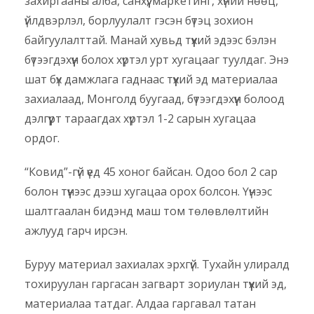
захиргааны алба, санхүү, маркетинг, хүний нөөц,
үйлдвэрлэл, борлуулалт гэсэн бүтэц зохион
байгуулалттай. Манай хувьд түүхий эдээс бэлэн
бүтээгдэхүүн болох хүртэл урт хугацааг туулдаг. Энэ
шат бүх дамжлага гаднаас түүхий эд материалаа
захиалаад, Монголд буугаад, бүтээгдэхүүн болоод
дэлгүүрт тараагдах хүртэл 1-2 сарын хугацаа
ордог.
“Ковид”-гүй үед 45 хоног байсан. Одоо бол 2 сар
болон түүнээс дээш хугацаа орох болсон. Үүнээс
шалтгаалан бидэнд маш том төлөвлөлтийн
ажлууд гарч ирсэн.
Буруу материал захиалах эрхгүй. Тухайн улиралд
тохируулан гаргасан загварт зориулан түүхий эд,
материалаа татдаг. Алдаа гаргавал татан