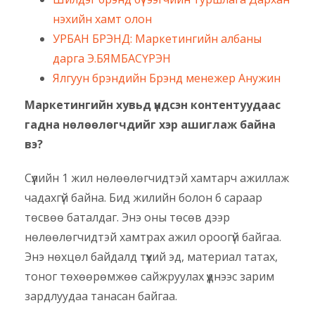
нэхийн хамт олон
УРБАН БРЭНД: Маркетингийн албаны
дарга Э.БЯМБАСҮРЭН
Ялгуун брэндийн Брэнд менежер Анужин
Маркетингийн хувьд үндсэн контентуудаас
гадна нөлөөлөгчдийг хэр ашиглаж байна
вэ?
Сүүлийн 1 жил нөлөөлөгчидтэй хамтарч ажиллаж
чадахгүй байна. Бид жилийн болон 6 сараар
төсвөө баталдаг. Энэ оны төсөв дээр
нөлөөлөгчидтэй хамтрах ажил ороогүй байгаа.
Энэ нөхцөл байдалд түүхий эд, материал татах,
тоног төхөөрөмжөө сайжруулах үүднээс зарим
зардлуудаа танасан байгаа.