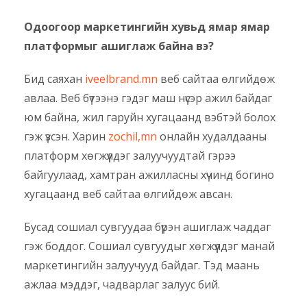
Одоогоор маркетингийн хувьд ямар ямар
платформыг ашиглаж байна вэ?
Бид саяхан
iveelbrand.mn
веб сайтаа өлгийдөж
авлаа. Веб бүтээнэ гэдэг маш нүсэр ажил байдаг
юм байна, жил гаруйн хугацаанд вэбтэй болох
гэж үзсэн. Харин
zochil,mn
онлайн худалдааны
платформ хөгжүүлдэг залуучуудтай гэрээ
байгуулаад, хамтран ажилласны хүчинд богино
хугацаанд веб сайтаа өлгийдөж авсан.
Бусад сошиал сувгуудаа бүрэн ашиглаж чаддаг
гэж боддог. Сошиал сувгуудыг хөгжүүлдэг манай
маркетингийн залуучууд байдаг. Тэд маань
ажлаа мэддэг, чадварлаг залуус бий.