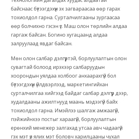
технологийн дагалдах хуудас алдаатай
байснаас бүтээгдэхүүн эх загвараасаа өөр гарах
тохиолдол гарна. Сурталчилгааны зургаасаа
өөр болчихно гэсэн үг. Маш олон төрлийн алдаа
гаргаж байсан. Богино хугацаанд алдаа
залруулаад явдаг байсан.
Мөн олон салбар дэлгүүртэй, борлуулалтын олон
сувагтай болоод ирэхээр салбаруудын
хоорондын уялдаа холбоог анхаарахгүй бол
бүтээгдэхүүн үйлдвэрлээд, маркетингийхан
сурталчилгаа хийгээд байдаг салбар дэлгүүр дээр,
худалдааны ажилтнууд маань мэдээгүй байх
тохиолдол гарна. Имэйлээ шалгаж амжаагүй,
пэйжийнхээ постыг хараагүй, борлуулалтын
ерөнхий менежер залгахад утсаа авч чадаагүй
гэх мэт үл ялих мэт боловч харилцааны чухал