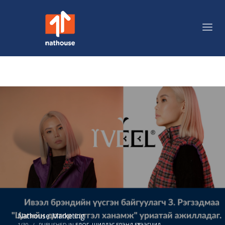
Nathouse Marketing
1/30
/
PUBLISHED IN
БЛОГ
,
ШИЛДЭГ БРЭНД БҮТЭЭГЧИД