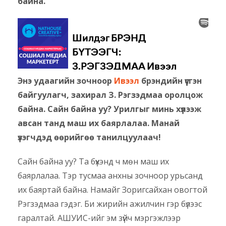
байна.
Энэ удаагийн зочноор
Ивээл
брэндийн үүсгэн
байгуулагч, захирал З. Рэгзэдмаа оролцож
байна. Сайн байна уу? Урилгыг минь хүлээж
авсан танд маш их баярлалаа. Манай
үзэгчдэд өөрийгөө танилцуулаач!
Сайн байна уу? Та бүхэнд ч мөн маш их
баярлалаа. Тэр тусмаа анхны зочноор урьсанд
их баяртай байна. Намайг Зоригсайхан овогтой
Рэгзэдмаа гэдэг. Би жирийн ажилчин гэр бүлээс
гаралтай. АШУИС-ийг эм зүйч мэргэжлээр