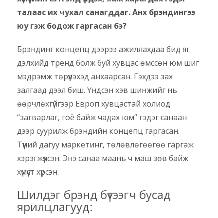
талаас их чухал санагддаг. Анх брэндингээ
юу гэж бодож гаргасан бэ?
Брэндинг концепц дээрээ ажиллахдаа бид яг
дэлхийд тренд болж буй хувцас өмссөн юм шиг
мэдрэмж төрүүлэхэд анхаарсан. Гэхдээ зах
залгаад дээл биш. Үндсэн хэв шинжийг нь
өөрчлөхгүйгээр Европ хувцастай холиод
“загварлаг, гоё байж чадах юм” гэдэг санаан
дээр суурилж брэндийн концепц гаргасан.
Түүний дагуу маркетинг, төлөвлөгөөгөө гаргаж
хэрэгжүүлсэн. Энэ санаа маань ч маш зөв байж
хүмүүст хүрсэн.
Шилдэг брэнд бүтээгч бусад
ярилцлагууд: