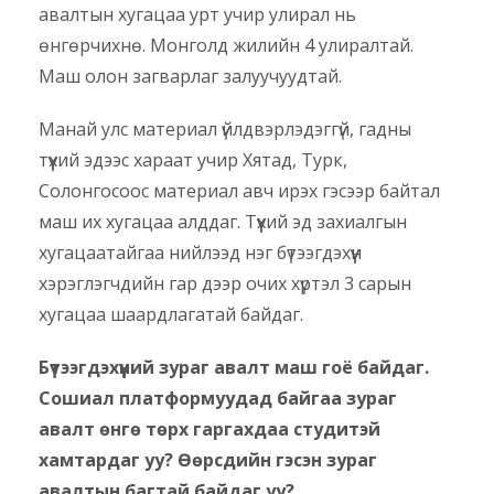
авалтын хугацаа урт учир улирал нь
өнгөрчихнө. Монголд жилийн 4 улиралтай.
Маш олон загварлаг залуучуудтай.
Манай улс материал үйлдвэрлэдэггүй, гадны
түүхий эдээс хараат учир Хятад, Турк,
Солонгосоос материал авч ирэх гэсээр байтал
маш их хугацаа алддаг. Түүхий эд захиалгын
хугацаатайгаа нийлээд нэг бүтээгдэхүүн
хэрэглэгчдийн гар дээр очих хүртэл 3 сарын
хугацаа шаардлагатай байдаг.
Бүтээгдэхүүний зураг авалт маш гоё байдаг.
Сошиал платформуудад байгаа зураг
авалт өнгө төрх гаргахдаа студитэй
хамтардаг уу? Өөрсдийн гэсэн зураг
авалтын багтай байдаг уу?