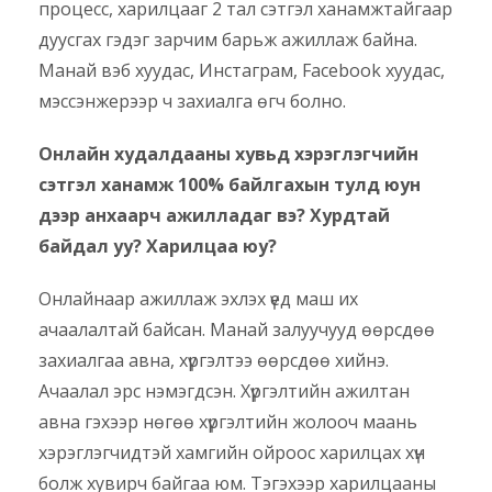
процесс, харилцааг 2 тал сэтгэл ханамжтайгаар
дуусгах гэдэг зарчим барьж ажиллаж байна.
Манай вэб хуудас, Инстаграм, Facebook хуудас,
мэссэнжерээр ч захиалга өгч болно.
Онлайн худалдааны хувьд хэрэглэгчийн
сэтгэл ханамж 100% байлгахын тулд юун
дээр анхаарч ажилладаг вэ? Хурдтай
байдал уу? Харилцаа юу?
Онлайнаар ажиллаж эхлэх үед маш их
ачаалалтай байсан. Манай залуучууд өөрсдөө
захиалгаа авна, хүргэлтээ өөрсдөө хийнэ.
Ачаалал эрс нэмэгдсэн. Хүргэлтийн ажилтан
авна гэхээр нөгөө хүргэлтийн жолооч маань
хэрэглэгчидтэй хамгийн ойроос харилцах хүн
болж хувирч байгаа юм. Тэгэхээр харилцааны