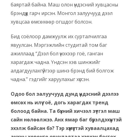
баяртай байна. Маш олон үндэсний хувцасны
брэндүүд гарч ирсэн. Монгол залуучууд дээл
хувцсаа өмсөхөөр огшдог болсон.
Бид соёлоор дамжуулж их сурталчилгаа
явуулсан. Мэргэжлийн студитай том баг
ажиллаад “Дээл бол үнэхээр гоё, ганган
харагдаж чадна. Үндсэн хэв шинжийг
алдагдуулахгүйгээр шинэ брэнд бий болгож
чадна.” гэдгийг харуулахыг хүссэн.
Одоо бол залуучууд дунд үндэсний дээлээ
өмсөх нь илүү гоё, догь харагдах тренд
болоод байна. Та бүхний хичээл зүтгэл маш
сайн нөлөөлжээ. Анх ямар баг бүрэлдэхүүнтэй
эхэлж байсан бэ?
Тэр хүмүүстэй хуваалцахад
анхны хөрөнгө оруулалтаа хэрхэн босгох