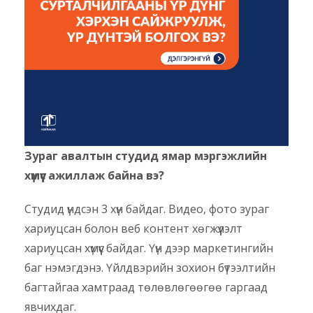
Зураг авалтын студид ямар мэргэжлийн
хүмүүс ажиллаж байна вэ?
Студид үндсэн 3 хүн байдаг. Видео, фото зураг
хариуцсан болон веб контент хөгжүүлэлт
хариуцсан хүмүүс байдаг. Үүн дээр маркетингийн
баг нэмэгдэнэ. Үйлдвэрийн зохион бүтээлтийн
багтайгаа хамтраад төлөвлөгөөгөө гаргаад
явчихдаг.