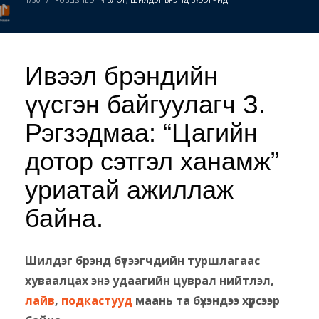
Ивээл брэндийн
үүсгэн байгуулагч З.
Рэгзэдмаа: “Цагийн
дотор сэтгэл ханамж”
уриатай ажиллаж
байна.
Шилдэг брэнд бүтээгчдийн туршлагаас
хуваалцах энэ удаагийн цуврал нийтлэл,
лайв
,
подкастууд
маань та бүхэндээ хүрсээр