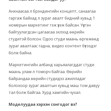
Анхнаасаа л брэндингийн концепт, санаагаа
гаргаж байхад л зураг авалт бидний хувьд 1
номерын маркетинг гэж үзэж байсан. Үүсгэн
байгуулагдсан цагаасаа эхлээд өөрийн
студитэй болсон. Одоо студи маань өргөжөөд
зураг авалтаас гадна, видео контент бүтээдэг
болж байна.
Маркетингийн албанд харьяалагддаг студи
маань улам л томорч байгаа. Өөрийн
байрандаа өөрийн студидээ ажилладаг
болохоор зураг авалтын хувьд маш том давуу
тал болж байгаа. Хурд хамгийн чухал.
Моделуудаа хэрхэн сонгодог вэ?