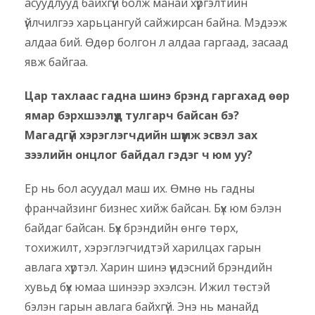
асуудлууд байхгүй болж манай хүргэлтийн
үйлчилгээ харьцангуй сайжирсан байна. Мэдээж
алдаа бий. Өдөр болгон л алдаа гаргаад, засаад
явж байгаа.
Цар тахлаас гадна шинэ брэнд гаргахад өөр
ямар бэрхшээлүүд тулгарч байсан бэ?
Магадгүй хэрэглэгчдийн шүүмж эсвэл зах
зээлийн онцлог байдал гэдэг ч юм уу?
Ер нь бол асуудал маш их. Өмнө нь гадны
франчайзинг бизнес хийж байсан. Бүх юм бэлэн
байдаг байсан. Бүх брэндийн өнгө төрх,
тохижилт, хэрэглэгчидтэй харилцах гарын
авлага хүртэл. Харин шинэ үндэсний брэндийн
хувьд бүх юмаа шинээр эхэлсэн. Ижил төстэй
бэлэн гарын авлага байхгүй. Энэ нь манайд