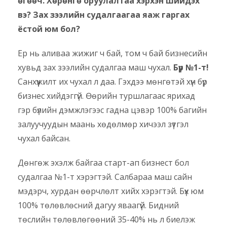
өгөөч. Хөрөнгө оруулалтаа хэрхэн шийдэх
вэ? Зах зээлийн судалгаагаа яаж гаргах
ёстой юм бол?
Ер нь аливаа жижиг ч бай, том ч бай бизнесийн
хувьд зах зээлийн судалгаа маш чухал.
Бүр №1-т!
Санхүүжилт их чухал л даа. Гэхдээ мөнгөтэй хүн бүр
бизнес хийдэггүй. Өөрийн туршлагаас ярихад
гэр бүлийн дэмжлэгээс гадна цэвэр 100% багийн
залуучуудын маань хөдөлмөр хичээл зүтгэл
чухал байсан.
Дөнгөж эхэлж байгаа старт-ап бизнест бол
судалгаа №1-т хэрэгтэй. Салбараа маш сайн
мэдэрч, хурдан өөрчлөлт хийх хэрэгтэй. Бүх юм
100% төлөвлөсний дагуу яваагүй. Бидний
төслийн төлөвлөгөөний 35-40% нь л биелэж