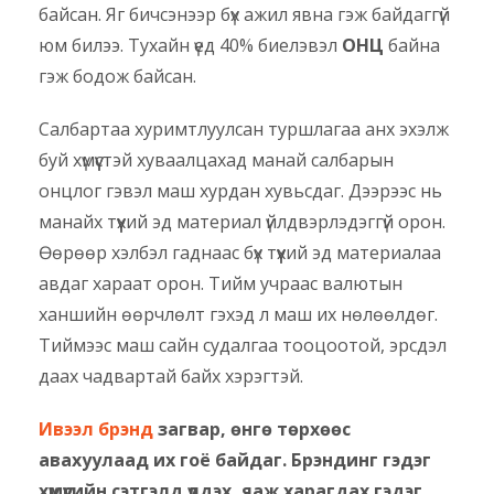
байсан. Яг бичсэнээр бүх ажил явна гэж байдаггүй
юм билээ. Тухайн үед 40% биелэвэл
ОНЦ
байна
гэж бодож байсан.
Салбартаа хуримтлуулсан туршлагаа анх эхэлж
буй хүмүүстэй хуваалцахад манай салбарын
онцлог гэвэл маш хурдан хувьсдаг. Дээрээс нь
манайх түүхий эд материал үйлдвэрлэдэггүй орон.
Өөрөөр хэлбэл гаднаас бүх түүхий эд материалаа
авдаг хараат орон. Тийм учраас валютын
ханшийн өөрчлөлт гэхэд л маш их нөлөөлдөг.
Тиймээс маш сайн судалгаа тооцоотой, эрсдэл
даах чадвартай байх хэрэгтэй.
Ивээл брэнд
загвар, өнгө төрхөөс
авахуулаад их гоё байдаг. Брэндинг гэдэг
хүмүүсийн сэтгэлд үлдэх, яаж харагдах гэдэг