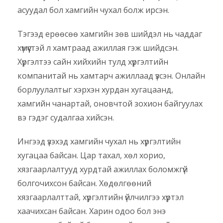
асуудал бол хамгийн чухал болж ирсэн.
Тэгээд ерөөсөө хамгийн зөв шийдэл нь чаддаг
хүмүүстэй л хамтраад ажиллая гэж шийдсэн.
Хүргэлтээ сайн хийхийн тулд хүргэлтийн
компанитай нь хамтарч ажиллаад үзсэн. Онлайн
борлуулалтыг хэрхэн хурдан хугацаанд,
хамгийн чанартай, оновчтой зохион байгуулах
вэ гэдэг судалгаа хийсэн.
Ингээд үзэхэд хамгийн чухал нь хүргэлтийн
хугацаа байсан. Цар тахал, хөл хорио,
хязгаарлалтууд хурдтай ажиллах боломжгүй
болгочихсон байсан. Хөдөлгөөний
хязгаарлалттай, хүргэлтийн үйлчилгээ хүртэл
хаачихсан байсан. Харин одоо бол энэ