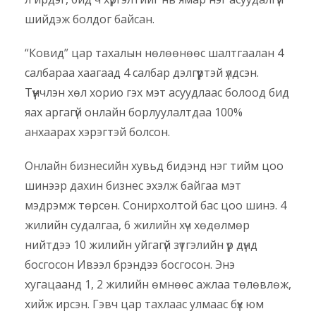
шийдэж болдог байсан.
“Ковид” цар тахалын нөлөөнөөс шалтгаалан 4
салбараа хаагаад 4 салбар дэлгүүртэй үлдсэн.
Түүнчлэн хөл хорио гэх мэт асуудлаас болоод бид
яах аргагүй онлайн борлуулалтдаа 100%
анхаарах хэрэгтэй болсон.
Онлайн бизнесийн хувьд бидэнд нэг тийм цоо
шинээр дахин бизнес эхэлж байгаа мэт
мэдрэмж төрсөн. Сонирхолтой бас цоо шинэ. 4
жилийн судалгаа, 6 жилийн хүч хөдөлмөр
нийтдээ 10 жилийн уйгагүй зүтгэлийн үр дүнд
босгосон Ивээл брэндээ босгосон. Энэ
хугацаанд 1, 2 жилийн өмнөөс ажлаа төлөвлөж,
хийж ирсэн. Гэвч цар тахлаас улмаас бүх юм