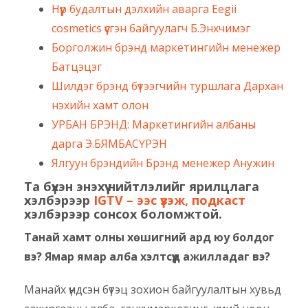
Нүүр будалтын дэлхийн аварга Eegii
cosmetics үүсгэн байгуулагч Б.Энхчимэг
Борголжин брэнд маркетингийн менежер
Батцэцэг
Шилдэг брэнд бүтээгчийн туршлага Дархан
нэхийн хамт олон
УРБАН БРЭНД: Маркетингийн албаны
дарга Э.БЯМБАСҮРЭН
Ялгуун брэндийн Брэнд менежер Анужин
Та бүхэн энэхүү нийтлэлийг ярилцлага
хэлбэрээр
IGTV – ээс үзэж,
подкаст
хэлбэрээр сонсох боломжтой.
Танай хамт олны хөшигний ард юу болдог
вэ? Ямар ямар алба хэлтсүүд ажилладаг вэ?
Манайх үндсэн бүтэц зохион байгуулалтын хувьд