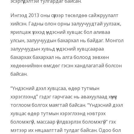
эсэргүүцэлтэй тулгардаг байсан.
Ингээд 2013 оны сүүлээр төсөлдөө сайжруулалт
хийсэн. Гадны олон орны залуучуудтай уулзаж,
ярилцаж үзэхэд үндэсний хувцас бол аливаа
улсын, залуучуудын бахархал нь байдаг. Монгол
залуучуудын хувьд үндэсний хувцсаараа
бахархах бахархал нь алга болоод зөвхөн
хөдөөнийхөн өмсдөг гэсэн хандлагатай болсон
байсан.
“Үндэсний дээл хувцсаа, өдөр тутмын
хэрэглээнд” гэдэг гарчгаас нь авахуулаад хүмүүс
тоглоом болгох маягтай байсан. “Үндэсний дээл
хувцас өдөр тутмын хэрэглээнд нэвтрэх
боломжгүй, массаар үйлдвэрлэх боломжгүй” гэх
мэтээр их няцаалттай тулдаг байсан. Одоо бол