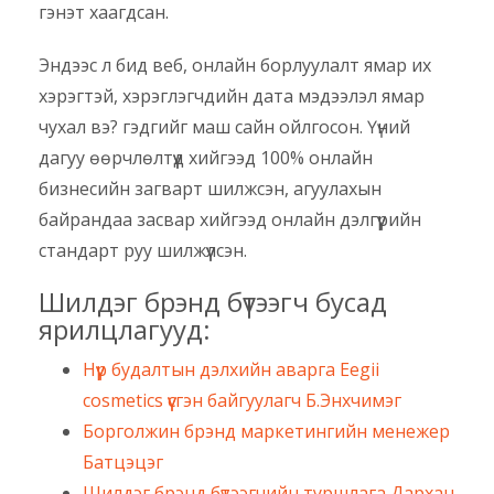
гэнэт хаагдсан.
Эндээс л бид веб, онлайн борлуулалт ямар их
хэрэгтэй, хэрэглэгчдийн дата мэдээлэл ямар
чухал вэ? гэдгийг маш сайн ойлгосон. Үүний
дагуу өөрчлөлтүүд хийгээд 100% онлайн
бизнесийн загварт шилжсэн, агуулахын
байрандаа засвар хийгээд онлайн дэлгүүрийн
стандарт руу шилжүүлсэн.
Шилдэг брэнд бүтээгч бусад
ярилцлагууд:
Нүүр будалтын дэлхийн аварга Eegii
cosmetics үүсгэн байгуулагч Б.Энхчимэг
Борголжин брэнд маркетингийн менежер
Батцэцэг
Шилдэг брэнд бүтээгчийн туршлага Дархан