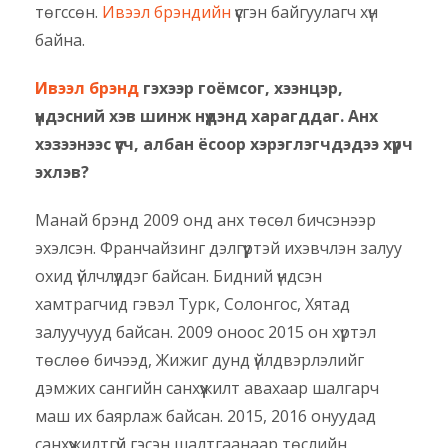
төгссөн.
Ивээл брэндийн
үүсгэн байгуулагч хүн
байна.
Ивээл брэнд
гэхээр гоёмсог, хээнцэр,
үндэсний хэв шинж нүдэнд харагддаг. Анх
хэзээнээс үүсч, албан ёсоор хэрэглэгчдэдээ хүрч
эхлэв?
Манай брэнд 2009 онд анх төсөл бичсэнээр
эхэлсэн. Франчайзинг дэлгүүртэй ихэвчлэн залуу
охид үйлчлүүлдэг байсан. Бидний үндсэн
хамтрагчид гэвэл Турк, Солонгос, Хятад
залуучууд байсан. 2009 оноос 2015 он хүртэл
төслөө бичээд, Жижиг дунд үйлдвэрлэлийг
дэмжих сангийн санхүүжилт авахаар шалгарч
маш их баярлаж байсан. 2015, 2016 онуудад
санхүүжилтгүй гэсэн шалтгаанаар төслийн