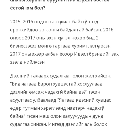
ёстой юм бол?
2015, 2016 ондоо санхүүжилт байхгүй гээд
ерөнхийдөө зогсонги байдалтай байсан. 2016
оноос 2017 оны эхэн хүртэл нөхөр бид 2
бизнесээсээ мөнгө гаргаад хуримтлал үүсгэсэн.
2017 оны эхээр албан ёсоор Ивээл брэндийг зах
зээлд нийлүүлсэн.
Дээлний талаарх судалгааг олон жил хийсэн.
“Бид яагаад Европ хувцастай хослуулаад
дээлийг өмсөж чадахгүй байна вэ?” гэсэн
асуултаас улбаалаад “Яагаад үндэсний хувцас
өдөр тутмын хэрэглээнд нэвтэрч чадахгүй
байна” гэсэн маш олон залуучуудын дунд
судалгаа хийсэн. Ингээд дээлийг аль болох