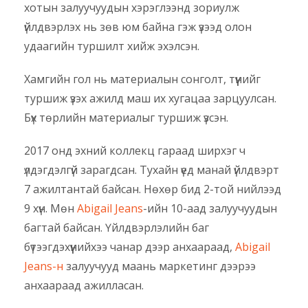
хотын залуучуудын хэрэглээнд зориулж
үйлдвэрлэх нь зөв юм байна гэж үзээд олон
удаагийн туршилт хийж эхэлсэн.
Хамгийн гол нь материалын сонголт, түүнийг
туршиж үзэх ажилд маш их хугацаа зарцуулсан.
Бүх төрлийн материалыг туршиж үзсэн.
2017 онд эхний коллекц гараад ширхэг ч
үлдэгдэлгүй зарагдсан. Тухайн үед манай үйлдвэрт
7 ажилтантай байсан. Нөхөр бид 2-той нийлээд
9 хүн. Мөн
Abigail Jeans
-ийн 10-аад залуучуудын
багтай байсан. Үйлдвэрлэлийн баг
бүтээгдэхүүнийхээ чанар дээр анхаараад,
Abigail
Jeans-н
залуучууд маань маркетинг дээрээ
анхаараад ажилласан.