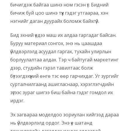
бичигдэж байгаа шинэ ном гэсэн үг. Бидний
бичиж буй цоо шинэ түүх гэдэг утгаараа, хэн
нэгнийг даган дуурайх боломж байхгүй.
Бид эхний үедээ маш их алдаа гаргадаг байсан.
Буруу материал сонгох, энэ нь цаашдаа
үйлдвэрлэлд асуудал гаргах, тухайн улирлын
борлуулалтаа алдах. Тэр ч байтугай маркетинг
дээр, студийн гэрэл тавилтаас болж
бүтээгдэхүүний өнгө тэс өөр гарчихдаг. Уг зургийг
сурталчилгаанд ашигласнаар, хэрэглэгчдийн
зүгээс зураг шигээ биш байна гэдэг гомдол их
ирдэг.
Эх загвараа моделдоо зориулан хийгээд дараа
нь үйлдвэрлэлд ордог. Энэ үе шатанд