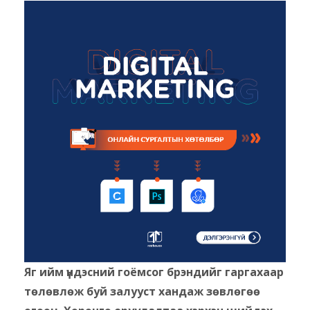
Яг ийм үндэсний гоёмсог брэндийг гаргахаар
төлөвлөж буй залууст хандаж зөвлөгөө