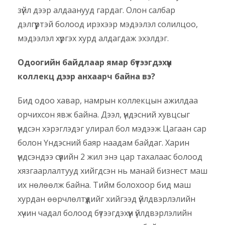
зүйл дээр алдаанууд гардаг. Олон салбар
дэлгүүртэй болоод ирэхээр мэдээлэл солилцоо,
мэдээлэл хүргэх хурд алдагдаж эхэлдэг.
Одоогийн байдлаар ямар бүтээгдэхүүн
коллекц дээр анхаарч байна вэ?
Бид одоо хавар, намрын коллекцын ажилдаа
орчихсон явж байна. Дээл, үндэсний хувцсыг
үндсэн хэрэглэдэг улирал бол мэдээж Цагаан сар
болон Үндэсний баяр наадам байдаг. Харин
үндсэндээ сүүлийн 2 жил энэ цар тахалаас болоод
хязгаарлалтууд хийгдсэн нь манай бизнест маш
их нөлөөлж байна. Тийм болохоор бид маш
хурдан өөрчлөлтүүдийг хийгээд үйлдвэрлэлийн
хүчин чадал болоод бүтээгдэхүүн үйлдвэрлэлийн