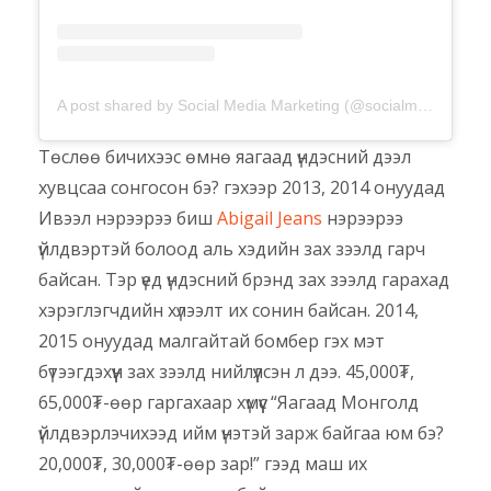
A post shared by Social Media Marketing (@socialmediamarketing_mongolia)
Төслөө бичихээс өмнө яагаад үндэсний дээл
хувцсаа сонгосон бэ? гэхээр 2013, 2014 онуудад
Ивээл нэрээрээ биш
Abigail Jeans
нэрээрээ
үйлдвэртэй болоод аль хэдийн зах зээлд гарч
байсан. Тэр үед үндэсний брэнд зах зээлд гарахад
хэрэглэгчдийн хүлээлт их сонин байсан. 2014,
2015 онуудад малгайтай бомбер гэх мэт
бүтээгдэхүүн зах зээлд нийлүүлсэн л дээ. 45,000₮,
65,000₮-өөр гаргахаар хүмүүс “Яагаад Монголд
үйлдвэрлэчихээд ийм үнэтэй зарж байгаа юм бэ?
20,000₮, 30,000₮-өөр зар!” гээд маш их