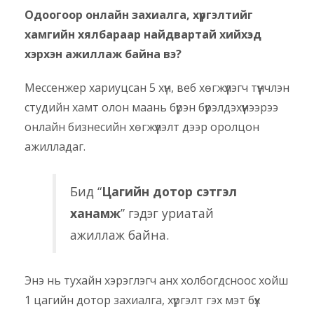
Одоогоор онлайн захиалга, хүргэлтийг
хамгийн хялбараар найдвартай хийхэд
хэрхэн ажиллаж байна вэ?
Мессенжер хариуцсан 5 хүн, веб хөгжүүлэгч түүнчлэн
студийн хамт олон маань бүрэн бүрэлдэхүүнээрээ
онлайн бизнесийн хөгжүүлэлт дээр оролцон
ажилладаг.
Бид “
Цагийн дотор сэтгэл
ханамж
” гэдэг уриатай
ажиллаж байна.
Энэ нь тухайн хэрэглэгч анх холбогдсноос хойш
1 цагийн дотор захиалга, хүргэлт гэх мэт бүх