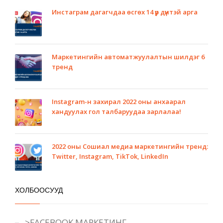
Инстаграм дагагчдаа өсгөх 14 үр дүнтэй арга
Маркетингийн автоматжуулалтын шилдэг 6
тренд
Instagram-н захирал 2022 оны анхаарал
хандуулах гол талбаруудаа зарлалаа!
2022 оны Сошиал медиа маркетингийн тренд:
Twitter, Instagram, TikTok, LinkedIn
ХОЛБООСУУД
>FACEBOOK МАРКЕТИНГ