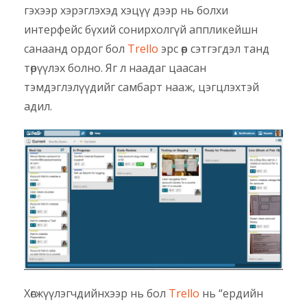
гэхээр хэрэглэхэд хэцүү дээр нь болхи
интерфейс бүхий сонирхолгүй аппликейшн
санаанд ордог бол
Trello
эрс өөр сэтгэгдэл танд
төрүүлэх болно. Яг л наадаг цаасан
тэмдэглэлүүдийг самбарт нааж, цэгцлэхтэй
адил.
Хөгжүүлэгчдийнхээр нь бол
Trello
нь “ердийн