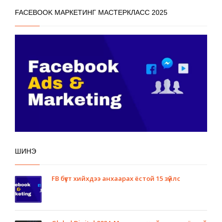
FACEBOOK МАРКЕТИНГ МАСТЕРКЛАСС 2025
ШИНЭ
FB бүүст хийхдээ анхаарах ёстой 15 зүйлс