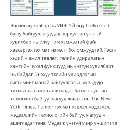
Энгийн хувилбар нь ҮНЭГҮЙ бөгөөд Trello Gold
буюу байгууллагуудад зориулсан үнэтэй
хувилбар нь илүү том хэмжээтэй файл
хавсаргах гэх мэт нэмэлт боломжуудтай. Гэсэн
хэдий ч ажил төлөвлөлт, төслийн удирдлагын
хамгийн чухал функцууд нь үнэгүй хувилбарт
нь байдаг. Энэхүү төслийн удирдлагын
системийг манай байгууллагын хувьд өдөр
тутмынхаа ажил ашигладаг ба олон улсын
томоохон байгууллагууд жишээ нь The New
York Times, Tumblr гэх мэт хэвлэл мэдээлэл,
мэдээллийн технологийн байгууллагууд ч
ашигладаг гэнэ. Мэдээж үнэгүй учир уншигч та