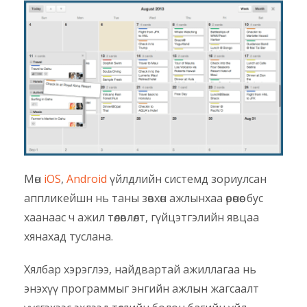
Мөн
iOS
,
Android
үйлдлийн системд зориулсан
аппликейшн нь таны зөвхөн ажлынхаа өрөөнөөс бус
хаанаас ч ажил төлөвлөлт, гүйцэтгэлийн явцаа
хянахад туслана.
Хялбар хэрэглээ, найдвартай ажиллагаа нь
энэхүү программыг энгийн ажлын жагсаалт