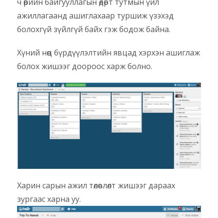
ч өөрийн байгууллагын өдөрт тутмын үйл
ажиллагаанд ашиглахаар туршиж үзэхэд
болохгүй зүйлгүй байх гэж бодож байна.
Хүний нөөц бүрдүүлэлтийн явцад хэрхэн ашиглаж
болох жишээг доороос харж болно.
Харин сарын ажил төлөвлөлт жишээг дараах
зургаас харна уу.