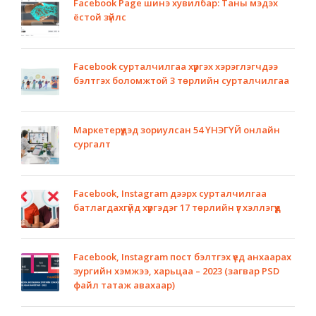
Facebook Page шинэ хувилбар: Таны мэдэх
ёстой зүйлс
Facebook сурталчилгаа хүргэх хэрэглэгчдээ
бэлтгэх боломжтой 3 төрлийн сурталчилгаа
Маркетерүүдэд зориулсан 54 ҮНЭГҮЙ онлайн
сургалт
Facebook, Instagram дээрх сурталчилгаа
батлагдахгүйд хүргэдэг 17 төрлийн үг хэллэгүүд
Facebook, Instagram пост бэлтгэх үед анхаарах
зургийн хэмжээ, харьцаа – 2023 (загвар PSD
файл татаж авахаар)