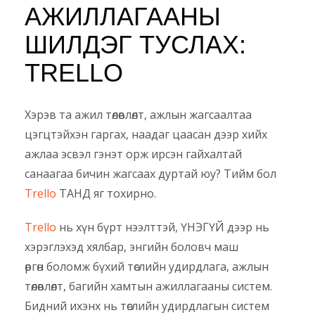
АЖИЛЛАГААНЫ
ШИЛДЭГ ТУСЛАХ:
TRELLO
Хэрэв та ажил төлөвлөлт, ажлын жагсаалтаа
цэгцтэйхэн гаргах, наадаг цаасан дээр хийх
ажлаа эсвэл гэнэт орж ирсэн гайхалтай
санаагаа бичин жагсаах дуртай юу? Тийм бол
Trello
ТАНД яг тохирно.
Trello
нь хүн бүрт нээлттэй, ҮНЭГҮЙ дээр нь
хэрэглэхэд хялбар, энгийн боловч маш
өргөн боломж бүхий төслийн удирдлага, ажлын
төлөвлөлт, багийн хамтын ажиллагааны систем.
Бидний ихэнх нь төслийн удирдлагын систем