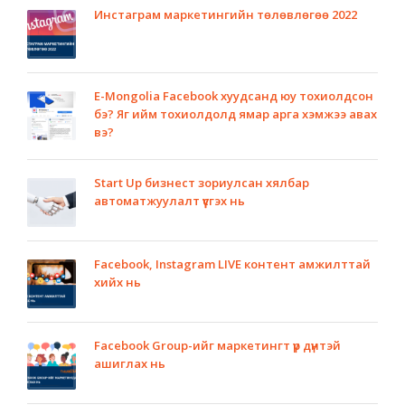
Инстаграм маркетингийн төлөвлөгөө 2022
E-Mongolia Facebook хуудсанд юу тохиолдсон
бэ? Яг ийм тохиолдолд ямар арга хэмжээ авах
вэ?
Start Up бизнест зориулсан хялбар
автоматжуулалт үүсгэх нь
Facebook, Instagram LIVE контент амжилттай
хийх нь
Facebook Group-ийг маркетингт үр дүнтэй
ашиглах нь