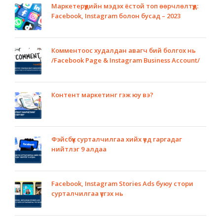
Маркетерүүдийн мэдэх ёстой топ өөрчлөлтүүд:
Facebook, Instagram болон бусад – 2023
Комментоос худалдан авагч бий болгох нь
/Facebook Page & Instagram Business Account/
Контент маркетинг гэж юу вэ?
Фэйсбүүк сурталчилгаа хийх үед гаргадаг
нийтлэг 9 алдаа
Facebook, Instagram Stories Ads буюу стори
сурталчилгаа үүсгэх нь