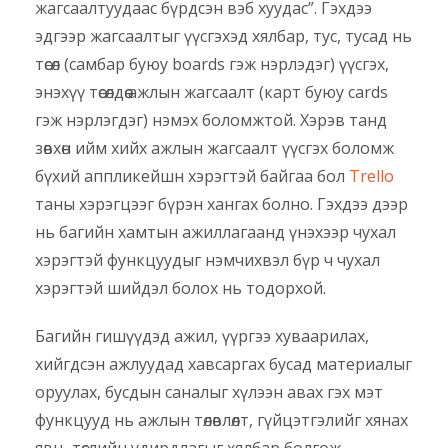
жагсаалтуудаас бүрдсэн вэб хуудас”. Гэхдээ
эдгээр жагсаалтыг үүсгэхэд хялбар, тус, тусад нь
төсөл (самбар буюу boards гэж нэрлэдэг) үүсгэх,
энэхүү төсөлдөө ажлын жагсаалт (карт буюу cards
гэж нэрлэгдэг) нэмэх боломжтой. Хэрэв танд
зөвхөн ийм хийх ажлын жагсаалт үүсгэх боломж
бүхий аппликейшн хэрэгтэй байгаа бол
Trello
таны хэрэгцээг бүрэн хангах болно. Гэхдээ дээр
нь багийн хамтын ажиллагаанд үнэхээр чухал
хэрэгтэй функцуудыг нэмчихвэл бүр ч чухал
хэрэгтэй шийдэл болох нь тодорхой.
Багийн гишүүдэд ажил, үүргээ хуваарилах,
хийгдсэн ажлуудад хавсаргах бусад материалыг
оруулах, бусдын саналыг хүлээн авах гэх мэт
функцууд нь ажлын төлөвлөлт, гүйцэтгэлийг хянах