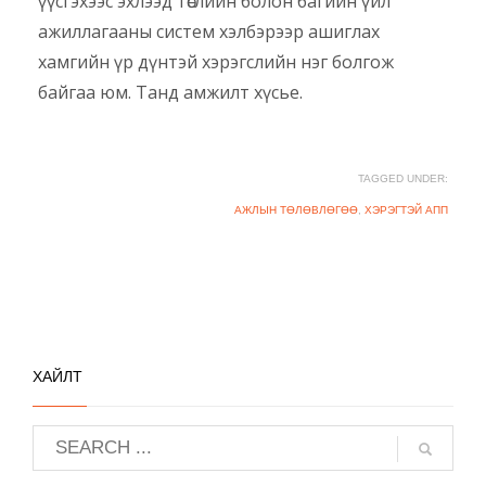
үүсгэхээс эхлээд төслийн болон багийн үйл
ажиллагааны систем хэлбэрээр ашиглах
хамгийн үр дүнтэй хэрэгслийн нэг болгож
байгаа юм. Танд амжилт хүсье.
TAGGED UNDER:
АЖЛЫН ТӨЛӨВЛӨГӨӨ
,
ХЭРЭГТЭЙ АПП
ХАЙЛТ