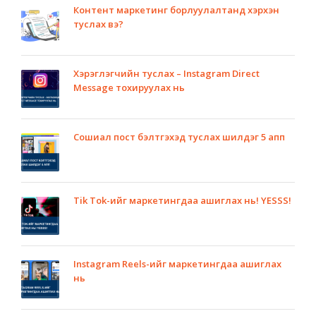
Контент маркетинг борлуулалтанд хэрхэн
туслах вэ?
Хэрэглэгчийн туслах – Instagram Direct
Message тохируулах нь
Сошиал пост бэлтгэхэд туслах шилдэг 5 апп
Tik Tok-ийг маркетингдаа ашиглах нь! YESSS!
Instagram Reels-ийг маркетингдаа ашиглах
нь