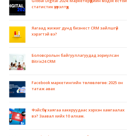
Global Digital 2024: Маркетерүүдийн мэдэх ёстой
статистик үзүүлэлтүүд
Яагаад жижиг дунд бизнест CRM зайлшгүй
хэрэгтэй вэ?
Боловсролын байгууллагуудад зориулсан
Bitrix24 CRM
Facebook маркетингийн төлөвлөгөө: 2025 он
татаж авах
Фэйсбүүк хаягаа хакеруудаас хэрхэн хамгаалах
вэ? Заавал хийх 10 алхам.