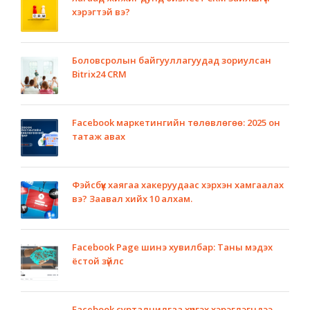
хэрэгтэй вэ?
Боловсролын байгууллагуудад зориулсан
Bitrix24 CRM
Facebook маркетингийн төлөвлөгөө: 2025 он
татаж авах
Фэйсбүүк хаягаа хакеруудаас хэрхэн хамгаалах
вэ? Заавал хийх 10 алхам.
Facebook Page шинэ хувилбар: Таны мэдэх
ёстой зүйлс
Facebook сурталчилгаа хүргэх хэрэглэгчдээ