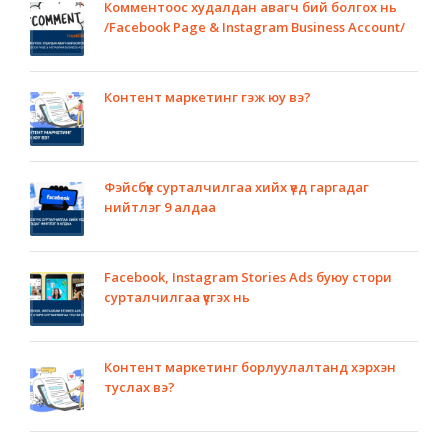
Комментоос худалдан авагч бий болгох нь
/Facebook Page & Instagram Business Account/
Контент маркетинг гэж юу вэ?
Фэйсбүүк сурталчилгаа хийх үед гаргадаг
нийтлэг 9 алдаа
Facebook, Instagram Stories Ads буюу стори
сурталчилгаа үүсгэх нь
Контент маркетинг борлуулалтанд хэрхэн
туслах вэ?