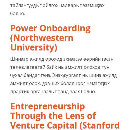
тайлангуудыг ойлгох чадварыг эзэмшүүлэх
болно.
Power
Onboarding
(Northwestern
University)
Шинээр ажилд ороход эхнээсээ өөрийн гэсэн
төлөвлөгөөтэй байх нь амжилт олоход тун
чухал байдаг гэнэ. Энэхүү сургалт нь шинэ ажилд
амжилт олох, дэвших бололцоог нэмэгдүүлэх
практик аргачлалыг танд заах болно.
Entrepreneurship
Through the Lens of
Venture Capital (Stanford