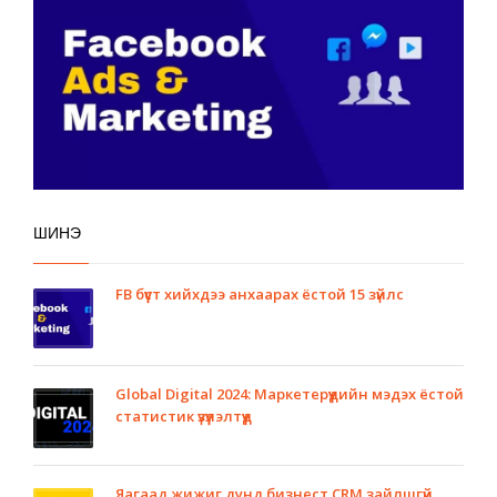
ШИНЭ
FB бүүст хийхдээ анхаарах ёстой 15 зүйлс
Global Digital 2024: Маркетерүүдийн мэдэх ёстой
статистик үзүүлэлтүүд
Яагаад жижиг дунд бизнест CRM зайлшгүй