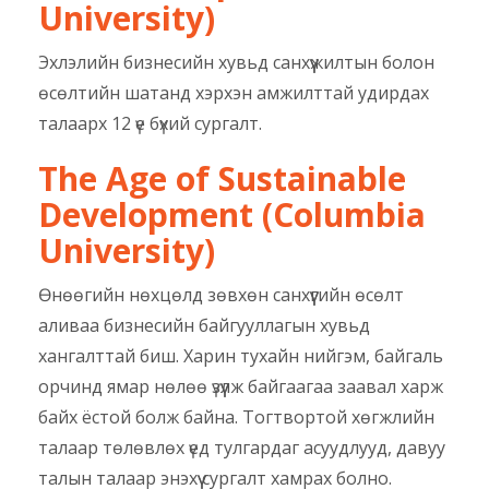
University)
Эхлэлийн бизнесийн хувьд санхүүжилтын болон
өсөлтийн шатанд хэрхэн амжилттай удирдах
талаарх 12 үе бүхий сургалт.
The Age of Sustainable
Development (Columbia
University)
Өнөөгийн нөхцөлд зөвхөн санхүүгийн өсөлт
аливаа бизнесийн байгууллагын хувьд
хангалттай биш. Харин тухайн нийгэм, байгаль
орчинд ямар нөлөө үзүүлж байгаагаа заавал харж
байх ёстой болж байна. Тогтвортой хөгжлийн
талаар төлөвлөх үед тулгардаг асуудлууд, давуу
талын талаар энэхүү сургалт хамрах болно.