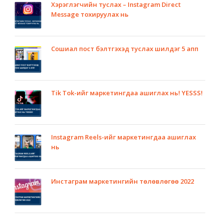
Хэрэглэгчийн туслах – Instagram Direct
Message тохируулах нь
Сошиал пост бэлтгэхэд туслах шилдэг 5 апп
Tik Tok-ийг маркетингдаа ашиглах нь! YESSS!
Instagram Reels-ийг маркетингдаа ашиглах
нь
Инстаграм маркетингийн төлөвлөгөө 2022