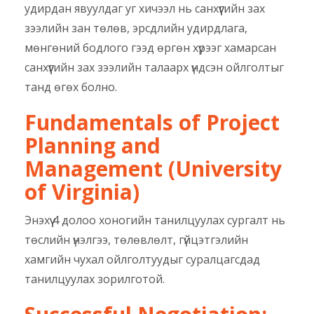
удирдан явуулдаг уг хичээл нь санхүүгийн зах
зээлийн зан төлөв, эрсдлийн удирдлага,
мөнгөний бодлого гээд өргөн хүрээг хамарсан
санхүүгийн зах зээлийн талаарх үндсэн ойлголтыг
танд өгөх болно.
Fundamentals of Project
Planning and
Management (University
of Virginia)
Энэхүү 4 долоо хоногийн танилцуулах сургалт нь
төслийн үнэлгээ, төлөвлөлт, гүйцэтгэлийн
хамгийн чухал ойлголтуудыг суралцагсдад
танилцуулах зорилготой.