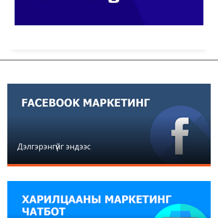
Дэлгэрэнгүйг эндээс