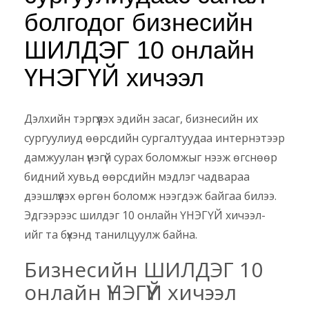
болгодог бизнесийн
ШИЛДЭГ 10 онлайн
ҮНЭГҮЙ хичээл
Дэлхийн тэргүүлэх эдийн засаг, бизнесийн их
сургуулиуд өөрсдийн сургалтуудаа интернэтээр
дамжуулан үнэгүй сурах боломжыг нээж өгснөөр
бидний хувьд өөрсдийн мэдлэг чадвараа
дээшлүүлэх өргөн боломж нээгдэж байгаа билээ.
Эдгээрээс шилдэг 10 онлайн ҮНЭГҮЙ хичээл-
ийг та бүхэнд танилцуулж байна.
Бизнесийн ШИЛДЭГ 10
онлайн ҮНЭГҮЙ хичээл