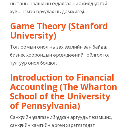
нь таны цаашдын судалгааны ажилд үнэтэй
хувь нэмэр оруулах нь дамжиггүй.
Game Theory (Stanford
University)
Тоглоомын онол нь зах зээлийн зан байдал,
бизнес хоорондын өрсөлдөөнийг ойлгох гол
тулгуур онол болдог.
Introduction to Financial
Accounting (The Wharton
School of the University
of Pennsylvania)
Санхүүгийн үнэлгээний үндсэн аргуудыг эзэмших,
санхүүгийн хамгийн өргөн хэрэглэгддэг