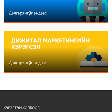
Дэлгэрэнгүйг эндээс
Дэлгэрэнгүйг эндээс
ХЭРЭГТЭЙ ХОЛБООС