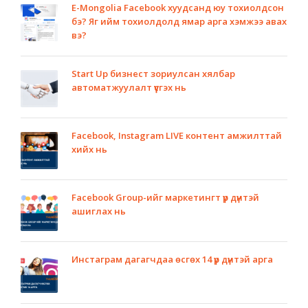
E-Mongolia Facebook хуудсанд юу тохиолдсон
бэ? Яг ийм тохиолдолд ямар арга хэмжээ авах
вэ?
Start Up бизнест зориулсан хялбар
автоматжуулалт үүсгэх нь
Facebook, Instagram LIVE контент амжилттай
хийх нь
Facebook Group-ийг маркетингт үр дүнтэй
ашиглах нь
Инстаграм дагагчдаа өсгөх 14 үр дүнтэй арга