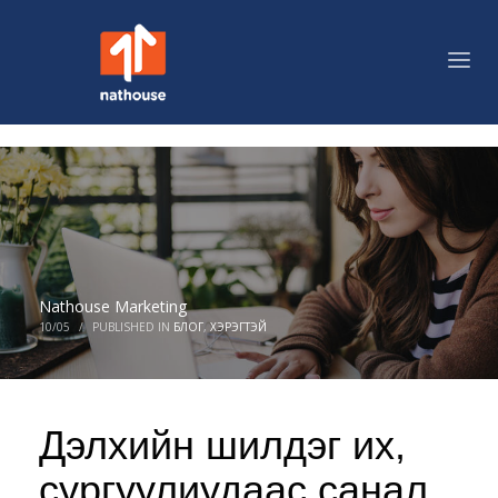
Nathouse Marketing
10/05
/
PUBLISHED IN
БЛОГ
,
ХЭРЭГТЭЙ
Дэлхийн шилдэг их,
сургуулиудаас санал