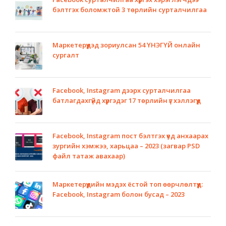
бэлтгэх боломжтой 3 төрлийн сурталчилгаа
Маркетерүүдэд зориулсан 54 ҮНЭГҮЙ онлайн
сургалт
Facebook, Instagram дээрх сурталчилгаа
батлагдахгүйд хүргэдэг 17 төрлийн үг хэллэгүүд
Facebook, Instagram пост бэлтгэх үед анхаарах
зургийн хэмжээ, харьцаа – 2023 (загвар PSD
файл татаж авахаар)
Маркетерүүдийн мэдэх ёстой топ өөрчлөлтүүд:
Facebook, Instagram болон бусад – 2023