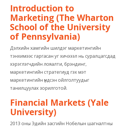
Introduction to
Marketing (The Wharton
School of the University
of Pennsylvania)
Дэлхийн хамгийн шилдэг маркетингийн
тэнхимээс гаргасан уг хичэээл нь суралцагсдад
хэрэглэгчдийн лояалти, брэндинг,
маркетингийн стратегиуд гэх мэт
маркетингийн үндсэн ойлголтуудыг
танилцуулах зорилготой.
Financial Markets (Yale
University)
2013 оны Эдийн засгийн Нобелын шагналтны