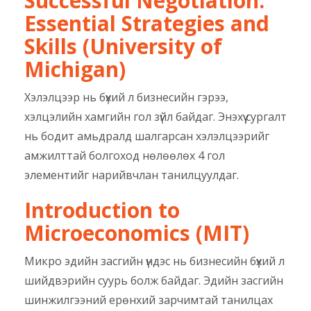
Successful Negotiation:
Essential Strategies and
Skills (University of
Michigan)
Хэлэлцээр нь бүхий л бизнесийн гэрээ,
хэлцэлийн хамгийн гол зүйл байдаг. Энэхүү сургалт
нь бодит амьдралд шалгарсан хэлэлцээрийг
амжилттай болгоход нөлөөлөх 4 гол
элементийг нарийвчлан танилцуулдаг.
Introduction to
Microeconomics (MIT)
Микро эдийн засгийн үндэс нь бизнесийн бүхий л
шийдвэрийн суурь болж байдаг. Эдийн засгийн
шинжилгээний ерөнхий зарчимтай танилцах