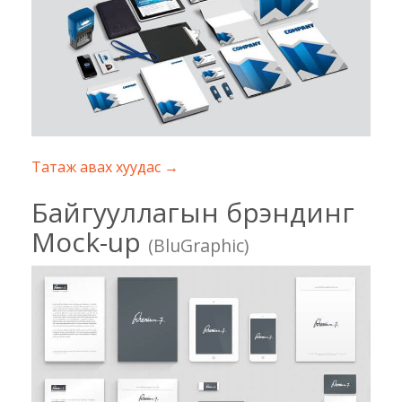
Татаж авах хуудас →
Байгууллагын брэндинг
Mock-up
(BluGraphic)