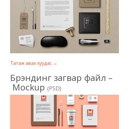
Татаж авах хуудас →
Брэндинг загвар файл –
Mockup
(PSD)