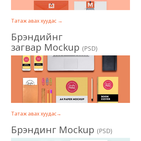
Татаж авах хуудас →
Брэндийнг
загвар Mockup
(PSD)
Татаж авах хуудас→
Брэндинг Mockup
(PSD)