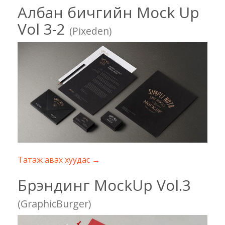
Албан бичгийн Mock Up
Vol 3-2
(Pixeden)
Татаж авах хуудас →
Брэндинг MockUp Vol.3
(GraphicBurger)