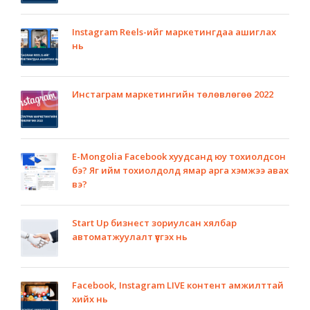
Instagram Reels-ийг маркетингдаа ашиглах
нь
Инстаграм маркетингийн төлөвлөгөө 2022
E-Mongolia Facebook хуудсанд юу тохиолдсон
бэ? Яг ийм тохиолдолд ямар арга хэмжээ авах
вэ?
Start Up бизнест зориулсан хялбар
автоматжуулалт үүсгэх нь
Facebook, Instagram LIVE контент амжилттай
хийх нь