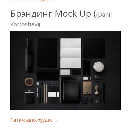
Брэндинг Mock Up (
(Danil
Kartashev)(
Татаж авах хуудас →