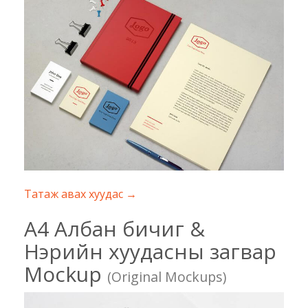
Татаж авах хуудас →
A4 Албан бичиг &
Нэрийн хуудасны загвар
Mockup
(Original Mockups)