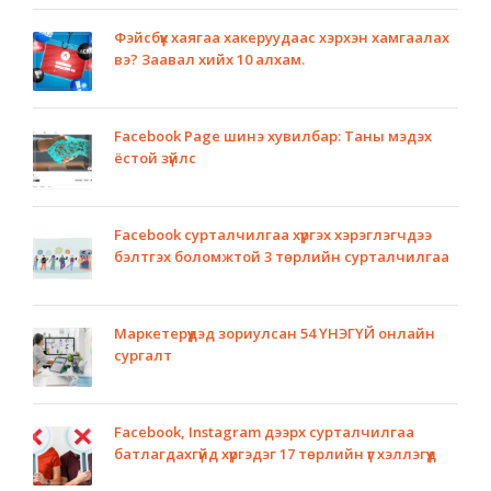
Фэйсбүүк хаягаа хакеруудаас хэрхэн хамгаалах
вэ? Заавал хийх 10 алхам.
Facebook Page шинэ хувилбар: Таны мэдэх
ёстой зүйлс
Facebook сурталчилгаа хүргэх хэрэглэгчдээ
бэлтгэх боломжтой 3 төрлийн сурталчилгаа
Маркетерүүдэд зориулсан 54 ҮНЭГҮЙ онлайн
сургалт
Facebook, Instagram дээрх сурталчилгаа
батлагдахгүйд хүргэдэг 17 төрлийн үг хэллэгүүд