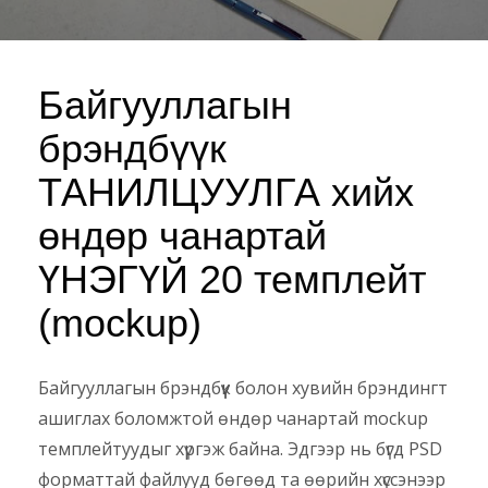
Байгууллагын
брэндбүүк
ТАНИЛЦУУЛГА хийх
өндөр чанартай
ҮНЭГҮЙ 20 темплейт
(mockup)
Байгууллагын брэндбүүк болон хувийн брэндингт
ашиглах боломжтой өндөр чанартай mockup
темплейтуудыг хүргэж байна. Эдгээр нь бүгд PSD
форматтай файлууд бөгөөд та өөрийн хүссэнээр