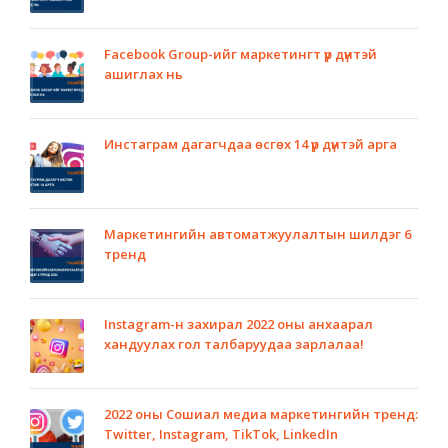
Facebook Group-ийг маркетингт үр дүнтэй
ашиглах нь
Инстаграм дагагчдаа өсгөх 14 үр дүнтэй арга
Маркетингийн автоматжуулалтын шилдэг 6
тренд
Instagram-н захирал 2022 оны анхаарал
хандуулах гол талбаруудаа зарлалаа!
2022 оны Сошиал медиа маркетингийн тренд:
Twitter, Instagram, TikTok, LinkedIn