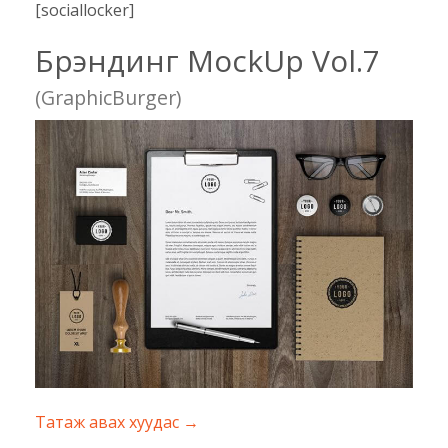
[sociallocker]
Брэндинг MockUp Vol.7
(GraphicBurger)
Татаж авах хуудас →