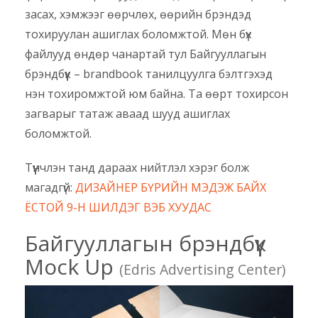
засах, хэмжээг өөрчлөх, өөрийн брэндэд
тохируулан ашиглах боломжтой. Мөн бүх
файлууд өндөр чанартай тул Байгууллагын
брэндбүүк – brandbook танилцуулга бэлтгэхэд
нэн тохиромжтой юм байна. Та өөрт тохирсон
загварыг татаж аваад шууд ашиглах
боломжтой.
Түүнчлэн танд дараах нийтлэл хэрэг болж
магадгүй:
ДИЗАЙНЕР БҮРИЙН МЭДЭЖ БАЙХ
ЁСТОЙ 9-Н ШИЛДЭГ ВЭБ ХУУДАС
Байгууллагын брэндбүүк
Mock Up
(Edris Advertising Center)