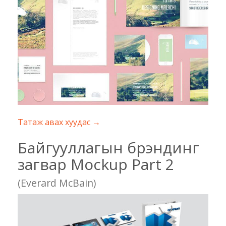
Татаж авах хуудас →
Байгууллагын брэндинг
загвар Mockup Part 2
(Everard McBain)