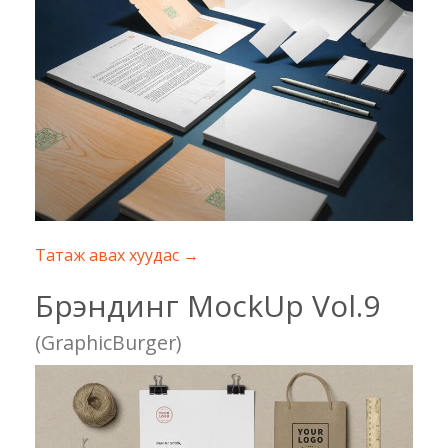
Татаж авах хуудас →
Брэндинг MockUp Vol.9
(GraphicBurger)