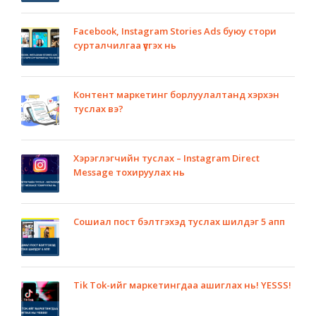
Facebook, Instagram Stories Ads буюу стори
сурталчилгаа үүсгэх нь
Контент маркетинг борлуулалтанд хэрхэн
туслах вэ?
Хэрэглэгчийн туслах – Instagram Direct
Message тохируулах нь
Сошиал пост бэлтгэхэд туслах шилдэг 5 апп
Tik Tok-ийг маркетингдаа ашиглах нь! YESSS!