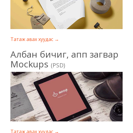
Татаж авах хуудас →
Албан бичиг, апп загвар
Mockups
(PSD)
Татаж авах хуудас →