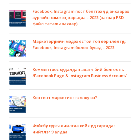
Facebook, Instagram пост бэлтгэх үед анхаарах
зургийн хэмжээ, харьцаа – 2023 (загвар PSD
файл татаж авахаар)
Маркетерүүдийн мэдэх ёстой топ өөрчлөлтүүд:
Facebook, Instagram болон бусад – 2023
Комментоос худалдан авагч бий болгох нь
/Facebook Page & Instagram Business Account/
Контент маркетинг гэж юу вэ?
Фэйсбүүк сурталчилгаа хийх үед гаргадаг
нийтлэг 9 алдаа