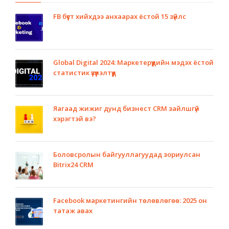
FB бүүст хийхдээ анхаарах ёстой 15 зүйлс
Global Digital 2024: Маркетерүүдийн мэдэх ёстой
статистик үзүүлэлтүүд
Яагаад жижиг дунд бизнест CRM зайлшгүй
хэрэгтэй вэ?
Боловсролын байгууллагуудад зориулсан
Bitrix24 CRM
Facebook маркетингийн төлөвлөгөө: 2025 он
татаж авах