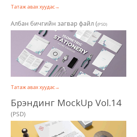
Татаж авах хуудас→
Албан бичгийн загвар файл (
(PSD)
Татаж авах хуудас→
Брэндинг MockUp Vol.14
(PSD)