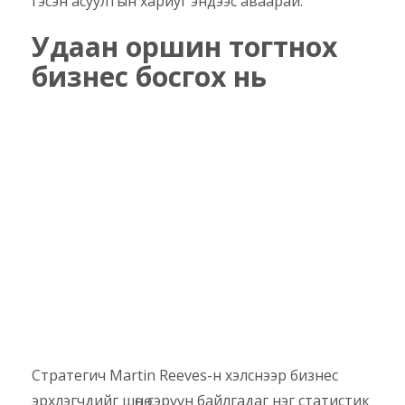
гэсэн асуултын хариуг эндээс аваарай.
Удаан оршин тогтнох
бизнес босгох нь
Стратегич Martin Reeves-н хэлснээр бизнес
эрхлэгчдийг шөнө сэрүүн байлгадаг нэг статистик