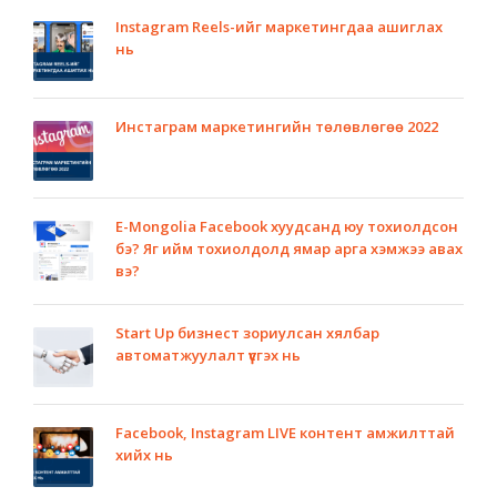
Instagram Reels-ийг маркетингдаа ашиглах
нь
Инстаграм маркетингийн төлөвлөгөө 2022
E-Mongolia Facebook хуудсанд юу тохиолдсон
бэ? Яг ийм тохиолдолд ямар арга хэмжээ авах
вэ?
Start Up бизнест зориулсан хялбар
автоматжуулалт үүсгэх нь
Facebook, Instagram LIVE контент амжилттай
хийх нь