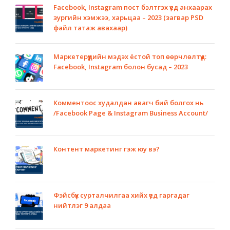
Facebook, Instagram пост бэлтгэх үед анхаарах
зургийн хэмжээ, харьцаа – 2023 (загвар PSD
файл татаж авахаар)
Маркетерүүдийн мэдэх ёстой топ өөрчлөлтүүд:
Facebook, Instagram болон бусад – 2023
Комментоос худалдан авагч бий болгох нь
/Facebook Page & Instagram Business Account/
Контент маркетинг гэж юу вэ?
Фэйсбүүк сурталчилгаа хийх үед гаргадаг
нийтлэг 9 алдаа