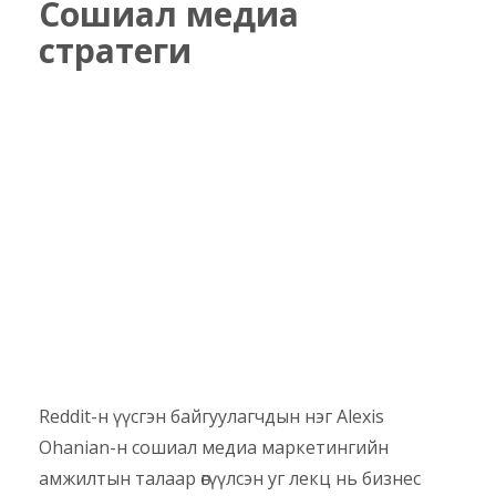
Сошиал медиа
стратеги
Reddit-н үүсгэн байгуулагчдын нэг Alexis
Ohanian-н сошиал медиа маркетингийн
амжилтын талаар өгүүлсэн уг лекц нь бизнес