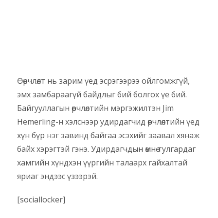
Өөрчлөлт нь зарим үед эсрэгээрээ ойлгомжгүй,
эмх замбараагүй байдлыг бий болгох үе бий.
Байгууллагын өөрчлөлтийн мэргэжилтэн Jim
Hemerling-н хэлснээр удирдагчид өөрчлөлтийн үед
хүн бүр нэг завинд байгаа эсэхийг заавал хянаж
байх хэрэгтэй гэнэ. Удирдагчдын өмнө тулгардаг
хамгийн хүндхэн үүргийн талаарх гайхалтай
яриаг эндээс үзээрэй.
[sociallocker]