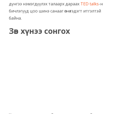
дүнгээ нэмэгдүүлэх талаарх дараах
TED talks
-н
бичлэгүүд цоо шинэ санааг өгнө гэдэгт итгэлтэй
байна.
Зөв хүнээ сонгох