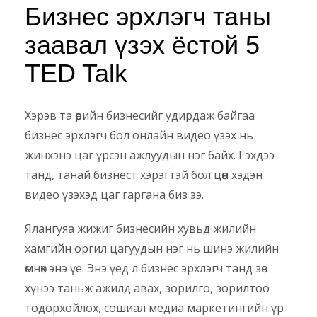
Бизнес эрхлэгч таны
заавал үзэх ёстой 5
TED Talk
Хэрэв та өөрийн бизнесийг удирдаж байгаа
бизнес эрхлэгч бол онлайн видео үзэх нь
жинхэнэ цаг үрсэн ажлуудын нэг байх. Гэхдээ
танд, танай бизнест хэрэгтэй бол цөөн хэдэн
видео үзэхэд цаг гаргана биз ээ.
Ялангуяа жижиг бизнесийн хувьд жилийн
хамгийн оргил цагуудын нэг нь шинэ жилийн
өмнөх энэ үе. Энэ үед л бизнес эрхлэгч танд зөв
хүнээ таньж ажилд авах, зорилго, зорилтоо
тодорхойлох, сошиал медиа маркетингийн үр