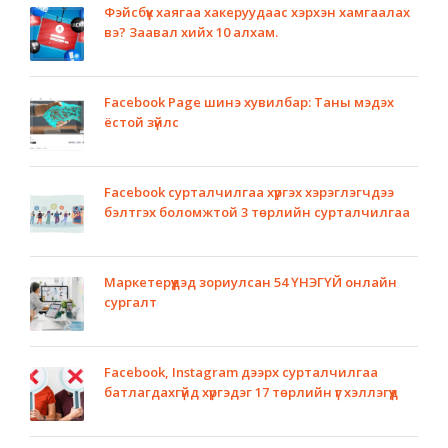
Фэйсбүүк хаягаа хакеруудаас хэрхэн хамгаалах
вэ? Заавал хийх 10 алхам.
Facebook Page шинэ хувилбар: Таны мэдэх
ёстой зүйлс
Facebook сурталчилгаа хүргэх хэрэглэгчдээ
бэлтгэх боломжтой 3 төрлийн сурталчилгаа
Маркетерүүдэд зориулсан 54 ҮНЭГҮЙ онлайн
сургалт
Facebook, Instagram дээрх сурталчилгаа
батлагдахгүйд хүргэдэг 17 төрлийн үг хэллэгүүд