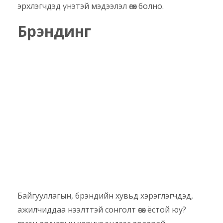
эрхлэгчдэд үнэтэй мэдээлэл өгөх болно.
Брэндинг
Байгууллагын, брэндийн хувьд хэрэглэгчдэд,
ажилчиддаа нээлттэй сонголт өгөх ёстой юу?