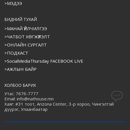
>МЭДЭЭ
БИДНИЙ ТУХАЙ
>МАНАЙ ҮЙЛЧИЛГЭЭ
>ЧАТБОТ ХӨГЖҮҮЛЭЛТ
>ОНЛАЙН СУРГАЛТ
>ПОДКАСТ
>SocialMediaThursday FACEBOOK LIVE
>АЖЛЫН БАЙР
ХОЛБОО БАРИХ
Утас: 7676-7777
Email: info@nathouse.mn
Хаяг: #31 тоот, Arizona Center, 3-р хороо, Чингэлтэй
дүүрэг, Улаанбаатар