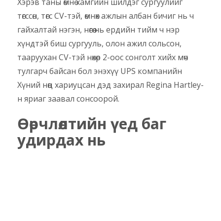
Хэрэв таны өмнө хамгийн шилдэг сургуулийг
төгссөн, төгс CV-тэй, өмнөх ажлын албан бичиг нь ч
гайхалтай нэгэн, нөгөө нь ердийн тийм ч нэр
хүндтэй биш сургууль, олон ажил сольсон,
тааруухан CV-тэй нөхөр 2-оос сонголт хийх мөч
тулгарч байсан бол энэхүү UPS компанийн
Хүний нөөц хариуцсан дэд захирал Regina Hartley-
н яриаг заавал сонсоорой.
Өөрчлөлтийн үед баг
удирдах нь