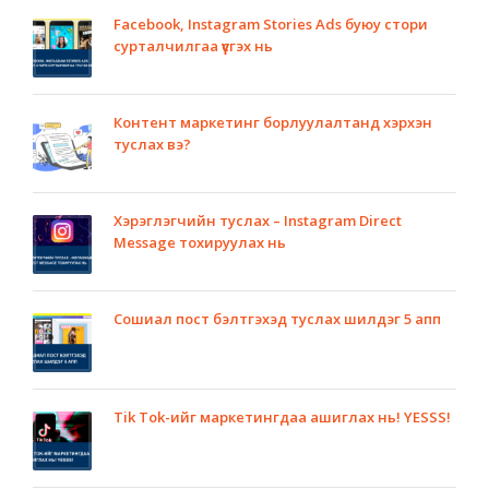
Facebook, Instagram Stories Ads буюу стори
сурталчилгаа үүсгэх нь
Контент маркетинг борлуулалтанд хэрхэн
туслах вэ?
Хэрэглэгчийн туслах – Instagram Direct
Message тохируулах нь
Сошиал пост бэлтгэхэд туслах шилдэг 5 апп
Tik Tok-ийг маркетингдаа ашиглах нь! YESSS!