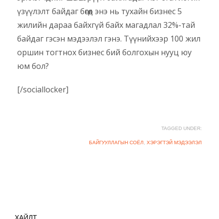
үзүүлэлт байдаг бөгөөд энэ нь тухайн бизнес 5
жилийн дараа байхгүй байх магадлал 32%-тай
байдаг гэсэн мэдээлэл гэнэ. Түүнийхээр 100 жил
оршин тогтнох бизнес бий болгохын нууц юу
юм бол?
[/sociallocker]
TAGGED UNDER:
БАЙГУУЛЛАГЫН СОЁЛ
,
ХЭРЭГТЭЙ МЭДЭЭЛЭЛ
ХАЙЛТ