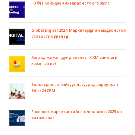
FB бүүст хийхдээ анхаарах ёстой 15 зүйлс
Global Digital 2024: Маркетерүүдийн мэдэх ёстой
статистик үзүүлэлтүүд
Яагаад жижиг дунд бизнест CRM зайлшгүй
хэрэгтэй вэ?
Боловсролын байгууллагуудад зориулсан
Bitrix24 CRM
Facebook маркетингийн төлөвлөгөө: 2025 он
татаж авах