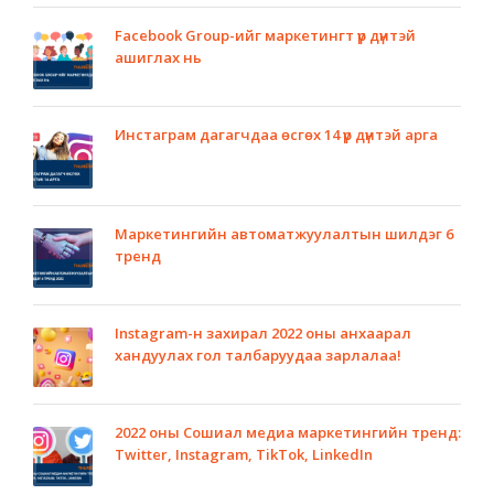
Facebook Group-ийг маркетингт үр дүнтэй
ашиглах нь
Инстаграм дагагчдаа өсгөх 14 үр дүнтэй арга
Маркетингийн автоматжуулалтын шилдэг 6
тренд
Instagram-н захирал 2022 оны анхаарал
хандуулах гол талбаруудаа зарлалаа!
2022 оны Сошиал медиа маркетингийн тренд:
Twitter, Instagram, TikTok, LinkedIn