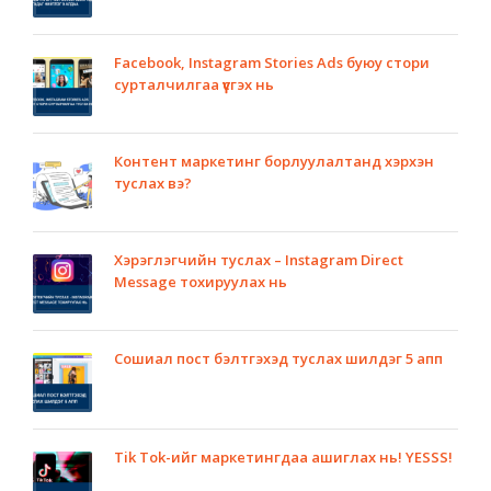
Facebook, Instagram Stories Ads буюу стори
сурталчилгаа үүсгэх нь
Контент маркетинг борлуулалтанд хэрхэн
туслах вэ?
Хэрэглэгчийн туслах – Instagram Direct
Message тохируулах нь
Сошиал пост бэлтгэхэд туслах шилдэг 5 апп
Tik Tok-ийг маркетингдаа ашиглах нь! YESSS!