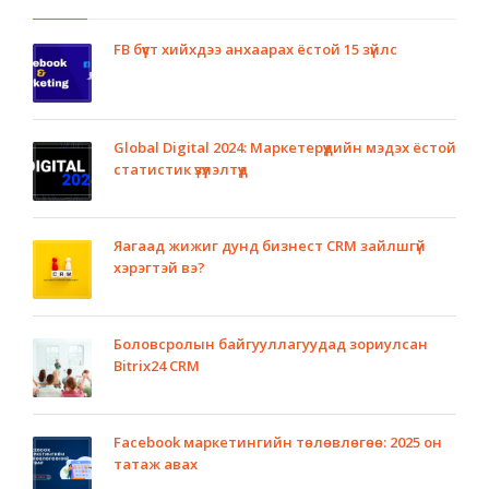
FB бүүст хийхдээ анхаарах ёстой 15 зүйлс
Global Digital 2024: Маркетерүүдийн мэдэх ёстой
статистик үзүүлэлтүүд
Яагаад жижиг дунд бизнест CRM зайлшгүй
хэрэгтэй вэ?
Боловсролын байгууллагуудад зориулсан
Bitrix24 CRM
Facebook маркетингийн төлөвлөгөө: 2025 он
татаж авах