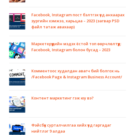
Facebook, Instagram пост бэлтгэх үед анхаарах
зургийн хэмжээ, харьцаа – 2023 (загвар PSD
файл татаж авахаар)
Маркетерүүдийн мэдэх ёстой топ өөрчлөлтүүд:
Facebook, Instagram болон бусад – 2023
Комментоос худалдан авагч бий болгох нь
/Facebook Page & Instagram Business Account/
Контент маркетинг гэж юу вэ?
Фэйсбүүк сурталчилгаа хийх үед гаргадаг
нийтлэг 9 алдаа