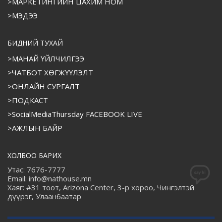
>МАРКЕТИНГИЙН ЦАХИМ НОМ
>МЭДЭЭ
БИДНИЙ ТУХАЙ
>МАНАЙ ҮЙЛЧИЛГЭЭ
>ЧАТБОТ ХӨГЖҮҮЛЭЛТ
>ОНЛАЙН СУРГАЛТ
>ПОДКАСТ
>SocialMediaThursday FACEBOOK LIVE
>АЖЛЫН БАЙР
ХОЛБОО БАРИХ
Утас: 7676-7777
Email: info@nathouse.mn
Хаяг: #31 тоот, Arizona Center, 3-р хороо, Чингэлтэй
дүүрэг, Улаанбаатар