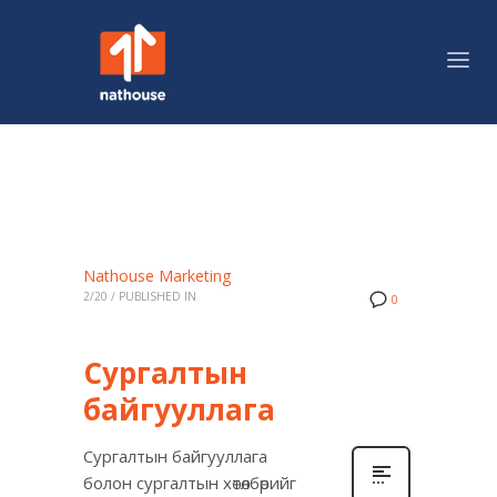
Nathouse Marketing
2/20
/
PUBLISHED IN
0
Сургалтын
байгууллага
Сургалтын байгууллага
болон сургалтын хөтөлбөрийг