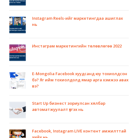
Instagram Reels-ийг маркетингдаа ашиглах
нь
Инстаграм маркетингийн төлөвлөгөө 2022
E-Mongolia Facebook хуудсанд юу тохиолдсон
бэ? Яг ийм тохиолдолд ямар арга хэмжээ авах
вэ?
Start Up бизнест зориулсан хялбар
автоматжуулалт үүсгэх нь
Facebook, Instagram LIVE контент амжилттай
хийх нь