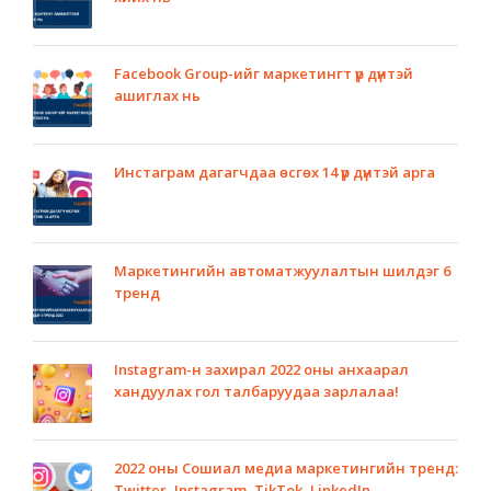
Facebook Group-ийг маркетингт үр дүнтэй
ашиглах нь
Инстаграм дагагчдаа өсгөх 14 үр дүнтэй арга
Маркетингийн автоматжуулалтын шилдэг 6
тренд
Instagram-н захирал 2022 оны анхаарал
хандуулах гол талбаруудаа зарлалаа!
2022 оны Сошиал медиа маркетингийн тренд:
Twitter, Instagram, TikTok, LinkedIn