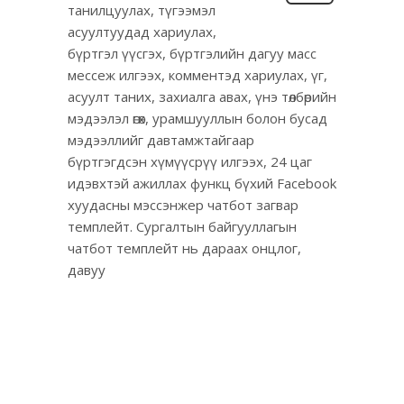
танилцуулах, түгээмэл
асуултуудад хариулах,
бүртгэл үүсгэх, бүртгэлийн дагуу масс
мессеж илгээх, комментэд хариулах, үг,
асуулт таних, захиалга авах, үнэ төлбөрийн
мэдээлэл өгөх, урамшууллын болон бусад
мэдээллийг давтамжтайгаар
бүртгэгдсэн хүмүүсрүү илгээх, 24 цаг
идэвхтэй ажиллах функц бүхий Facebook
хуудасны мэссэнжер чатбот загвар
темплейт. Сургалтын байгууллагын
чатбот темплейт нь дараах онцлог,
давуу