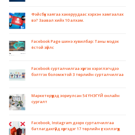
Фэйсбүүк хаягаа хакеруудаас хэрхэн хамгаалах
вэ? Заавал хийх 10 алхам.
Facebook Page шинэ хувилбар: Таны мэдэх
ёстой зүйлс
Facebook сурталчилгаа хүргэх хэрэглэгчдээ
бэлтгэх боломжтой 3 төрлийн сурталчилгаа
Маркетерүүдэд зориулсан 54 ҮНЭГҮЙ онлайн
сургалт
Facebook, Instagram дээрх сурталчилгаа
батлагдахгүйд хүргэдэг 17 төрлийн үг хэллэгүүд