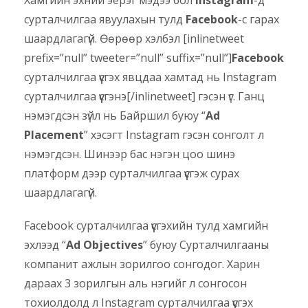
Хамгийн эхний эерэг мэдээ бол
Instagram
-д
сурталчилгаа явуулахын тулд
Facebook
-с гарах
шаардлагагүй. Өөрөөр хэлбэл [inlinetweet
prefix=”null” tweeter=”null” suffix=”null”]
Facebook
сурталчилгаа үүсгэх явцдаа хамтад нь Instagram
сурталчилгаа үүсгэнэ[/inlinetweet] гэсэн үг. Ганц
нэмэгдсэн зүйл нь Байршил буюу “
Ad
Placement
” хэсэгт Instagram гэсэн сонголт л
нэмэгдсэн. Шинээр бас нэгэн цоо шинэ
платформ дээр сурталчилгаа үүсгэж сурах
шаардлагагүй.
Facebook сурталчилгаа үүсгэхийн тулд хамгийн
эхлээд “
Ad Objectives
” буюу Сурталчилгааны
компанит ажлын зорилгоо сонгодог. Харин
дараах 3 зорилгын аль нэгийг л сонгосон
тохиолдолд л Instagram сурталчилгаа үүсгэх