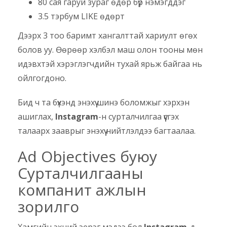
80 сая гаруй зураг өдөр бүр нэмэгддэг
3.5 тэрбум LIKE өдөрт
Дээрх 3 тоо баримт хангалттай хариулт өгөх
болов уу. Өөрөөр хэлбэл маш олон тооны мөн
идэвхтэй хэрэглэгчдийн тухай ярьж байгаа нь
ойлгогдоно.
Бид ч та бүхэнд энэхүү шинэ боломжыг хэрхэн
ашиглах,
Instagram
-н сурталчилгаа үүсгэх
талаарх зааврыг энэхүү нийтлэлдээ багтаалаа.
Ad Objectives буюу
Сурталчилгааны
компанит ажлын
зорилго