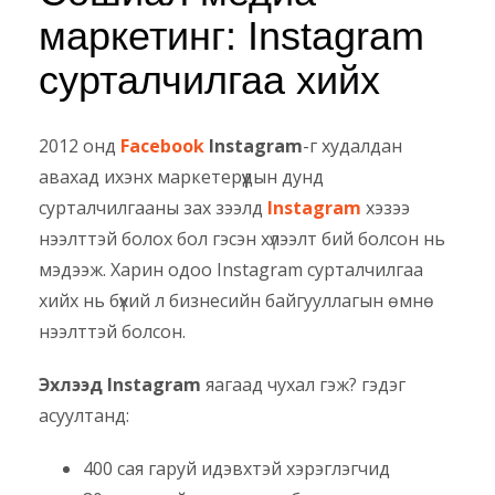
маркетинг: Instagram
сурталчилгаа хийх
2012 онд
Facebook
Instagram
-г худалдан
авахад ихэнх маркетерүүдын дунд
сурталчилгааны зах зээлд
Instagram
хэзээ
нээлттэй болох бол гэсэн хүлээлт бий болсон нь
мэдээж. Харин одоо Instagram сурталчилгаа
хийх нь бүхий л бизнесийн байгууллагын өмнө
нээлттэй болсон.
Эхлээд Instagram
яагаад чухал гэж? гэдэг
асуултанд:
400 сая гаруй идэвхтэй хэрэглэгчид