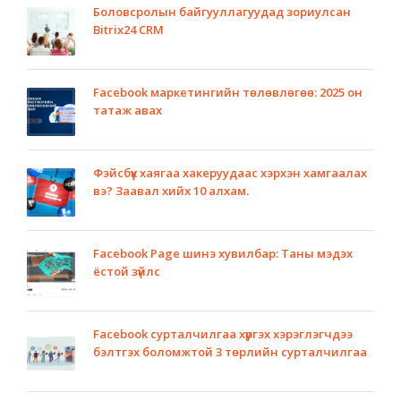
Боловсролын байгууллагуудад зориулсан
Bitrix24 CRM
Facebook маркетингийн төлөвлөгөө: 2025 он
татаж авах
Фэйсбүүк хаягаа хакеруудаас хэрхэн хамгаалах
вэ? Заавал хийх 10 алхам.
Facebook Page шинэ хувилбар: Таны мэдэх
ёстой зүйлс
Facebook сурталчилгаа хүргэх хэрэглэгчдээ
бэлтгэх боломжтой 3 төрлийн сурталчилгаа