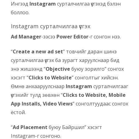
Ингээд
Instagram
сурталчилгаа үүсгэхэд бэлэн
боллоо.
Instagram сурталчилгаа үүсгэх
Ad Manager
-ээсээ
Power Editor
-г сонгон нээ.
“
Create a new ad set
” товчийг даран шинэ
сурталчилгаа үүсгэх ба зурагт харуулснаар бид
энэ жишээнд “
Objective
буюу зорилго” сонгох
хэсэгт “
Clicks to Website
” сонголтыг хийсэн.
Өмнө анхааруулснаар
Instagram
сурталчилгааг
үүсгэхийг тулд зөвхөн “
Clicks to Website, Mobile
App Installs, Video Views
” сонголтуудаас сонгох
ёстой.
“
Ad Placement
буюу Байршил” хэсэгт
Instagram-г сонгоно.