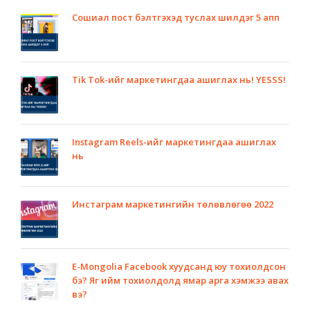
Сошиал пост бэлтгэхэд туслах шилдэг 5 апп
Tik Tok-ийг маркетингдаа ашиглах нь! YESSS!
Instagram Reels-ийг маркетингдаа ашиглах
нь
Инстаграм маркетингийн төлөвлөгөө 2022
E-Mongolia Facebook хуудсанд юу тохиолдсон
бэ? Яг ийм тохиолдолд ямар арга хэмжээ авах
вэ?