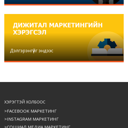
Дэлгэрэнгүйг эндээс
ХЭРЭГТЭЙ ХОЛБООС
>FACEBOOK МАРКЕТИНГ
>INSTAGRAM МАРКЕТИНГ
>СОШИАЛ МЕДИА МАРКЕТИНГ