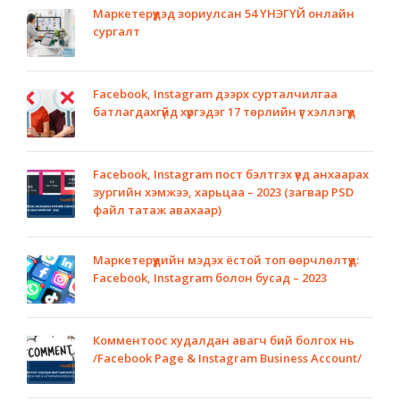
Маркетерүүдэд зориулсан 54 ҮНЭГҮЙ онлайн
сургалт
Facebook, Instagram дээрх сурталчилгаа
батлагдахгүйд хүргэдэг 17 төрлийн үг хэллэгүүд
Facebook, Instagram пост бэлтгэх үед анхаарах
зургийн хэмжээ, харьцаа – 2023 (загвар PSD
файл татаж авахаар)
Маркетерүүдийн мэдэх ёстой топ өөрчлөлтүүд:
Facebook, Instagram болон бусад – 2023
Комментоос худалдан авагч бий болгох нь
/Facebook Page & Instagram Business Account/