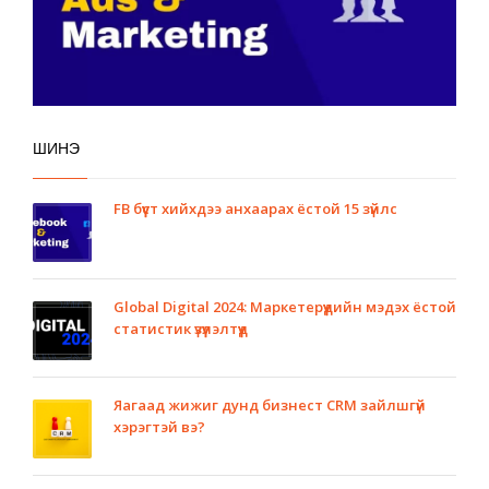
ШИНЭ
FB бүүст хийхдээ анхаарах ёстой 15 зүйлс
Global Digital 2024: Маркетерүүдийн мэдэх ёстой
статистик үзүүлэлтүүд
Яагаад жижиг дунд бизнест CRM зайлшгүй
хэрэгтэй вэ?