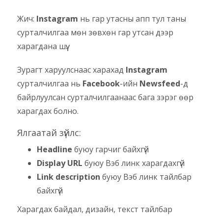
Жич:
Instagram
нь гар утасны апп тул таны
сурталчилгаа мөн зөвхөн гар утсан дээр
харагдана шүү.
Зурагт харуулснаас харахад
Instagram
сурталчилгаа нь
Facebook
-ийн
Newsfeed
-д
байрлуулсан сурталчилгаанаас бага зэрэг өөр
харагдах болно.
Ялгаатай зүйлс:
Headline
буюу гарчиг байхгүй
Display URL
буюу Вэб линк харагдахгүй
Link description
буюу Вэб линк тайлбар
байхгүй
Харагдах байдал, дизайн, текст тайлбар