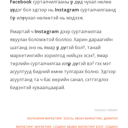
Facebook
сурталчилгааны үр дүнд чухал нөлөө
үзүүлдэг бол эдгээр нь
Instagram
сурталчилгаанд
бүр илүү чухал нөлөөтэй нь мэдээж.
Ямартай ч
Instagram
дээр сурталчилгаа
явуулах боломжтой боллоо. Харин дараагийн
шатанд энэ нь ямар үр дүнтэй бол?, танай
маркетингийн зорилгод нийцэх эсэх?, ямар
төрлийн сурталчилгаа илүү үр дүнтэй вэ? гэх мэт
асуултууд бидний өмнө тулгарах болно. Эдгээр
асуултанд та ч бас өөрийн санал, сэтгэгдлээ
бидэнтэй хуваалцаарай.
TAGGED UNDER:
INSTAGRAM МАРКЕТИНГ
,
SOCIAL MEDIA MARKETING
,
ДИЖИТАЛ
МАРКЕТИНГ
,
МАРКЕТИНГ, СОШИАЛ МЕДИА МАРКЕТИНГ БЛОГ
,
СОШИАЛ