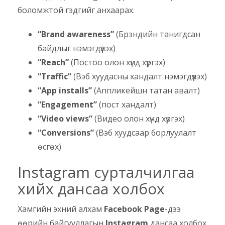
боломжтой гэдгийг анхаарах.
“Brand awareness”
(Брэндийн танигдсан
байдлыг нэмэгдүүлэх)
“Reach”
(Постоо олон хүнд хүргэх)
“Traffic”
(Вэб хуудасны хандалт нэмэгдүүлэх)
“App installs”
(Аппликейшн татан авалт)
“Engagement”
(пост хандалт)
“Video views”
(Видео олон хүнд хүргэх)
“Conversions”
(Вэб хуудсаар борлуулалт
өсгөх)
Instagram сурталчилгаа
хийх дансаа холбох
Хамгийн эхний алхам
Facebook Page
-дээ
өөрийн байгууллагын
Instagram
дансаа холбох