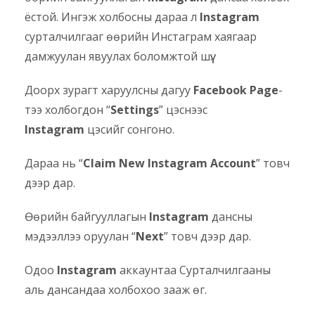
ёстой. Ингэж холбосны дараа л
Instagram
сурталчилгааг өөрийн Инстаграм хаягаар
дамжуулан явуулах боломжтой шүү.
Доорх зурагт харуулсны дагуу
Facebook Page
-
тээ холбогдон “
Settings
” цэснээс
Instagram
цэсийг сонгоно.
Дараа нь “
Claim New Instagram Account
” товч
дээр дар.
Өөрийн байгууллагын
Instagram
дансны
мэдээллээ оруулан “
Next
” товч дээр дар.
Одоо
Instagram
аккаунтаа Сурталчилгааны
аль дансандаа холбохоо зааж өг.