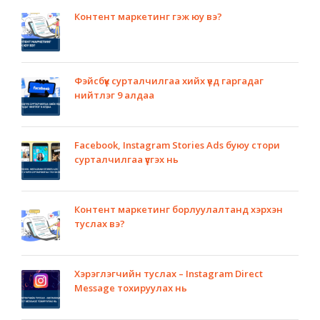
Контент маркетинг гэж юу вэ?
Фэйсбүүк сурталчилгаа хийх үед гаргадаг
нийтлэг 9 алдаа
Facebook, Instagram Stories Ads буюу стори
сурталчилгаа үүсгэх нь
Контент маркетинг борлуулалтанд хэрхэн
туслах вэ?
Хэрэглэгчийн туслах – Instagram Direct
Message тохируулах нь