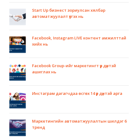
Start Up бизнест зориулсан хялбар
автоматжуулалт үүсгэх нь
Facebook, Instagram LIVE контент амжилттай
хийх нь
Facebook Group-ийг маркетингт үр дүнтэй
ашиглах нь
Инстаграм дагагчдаа өсгөх 14 үр дүнтэй арга
Маркетингийн автоматжуулалтын шилдэг 6
тренд