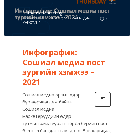
Nathouse Marketing
3/06
/
PUBLISHED IN
БЛОГ
,
СОШИАЛ МЕДИА
0
МАРКЕТИНГ
Инфографик:
Сошиал медиа пост
зургийн хэмжээ –
2021
Сошиал медиа орчин өдөр
бүр өөрчлөгдөж байна.
Сошиал медиа
маркетерүүдийн өдөр
тутмын ажил үүрэгт төрөл бүрийн пост
бэлтгэл багтдаг нь мэдээж. Зөв харьцаа,