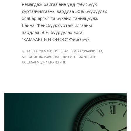
нэмэгдэж байгаа энэ үед Фейсбүүк
сурталчилгааны зардлаа 50% бууруулах
хялбар аргыг та бүхэнд танилцуулж
байна. Фейсбүүк сурталчилгааны
зардлаа 50% бууруулах арга:
“ХАМААРЛЫН ОНОО” Фейсбүүк
FACEBOOK МАРКЕТИНГ
FACEBOOK СУРТАЛЧИЛГАА
SOCIAL MEDIA MARKETING
ДИЖИТАЛ МАРКЕТИНГ
СОШИАЛ МЕДИА МАРКЕТИНГ