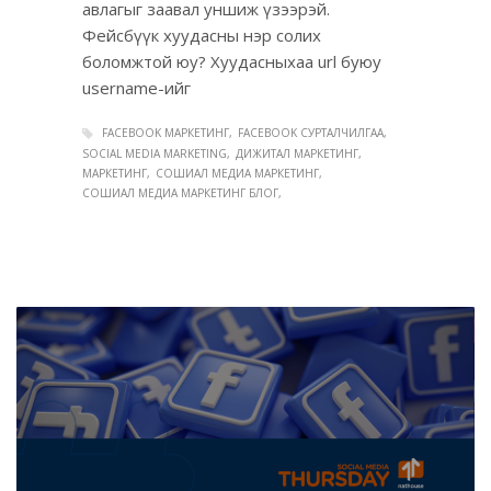
авлагыг заавал уншиж үзээрэй.
Фейсбүүк хуудасны нэр солих
боломжтой юу? Хуудасныхаа url буюу
username-ийг
FACEBOOK МАРКЕТИНГ
FACEBOOK СУРТАЛЧИЛГАА
SOCIAL MEDIA MARKETING
ДИЖИТАЛ МАРКЕТИНГ
МАРКЕТИНГ
СОШИАЛ МЕДИА МАРКЕТИНГ
СОШИАЛ МЕДИА МАРКЕТИНГ БЛОГ