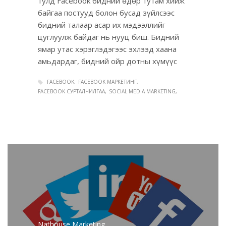
тулд Facebook бидний өдөр тутам хийж
байгаа постууд болон бусад зүйлсээс
бидний талаар асар их мэдээллийг
цуглуулж байдаг нь нууц биш. Бидний
ямар утас хэрэглэдэгээс эхлээд хаана
амьдардаг, бидний ойр дотны хүмүүс
FACEBOOK
FACEBOOK МАРКЕТИНГ
FACEBOOK СУРТАЛЧИЛГАА
SOCIAL MEDIA MARKETING
Nathouse Marketing