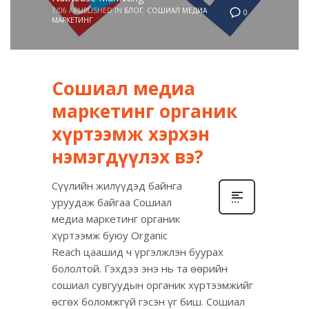
7/06
/
PUBLISHED IN
БЛОГ
,
СОШИАЛ МЕДИА
0
МАРКЕТИНГ
Сошиал медиа
маркетинг органик
хүртээмж хэрхэн
нэмэгдүүлэх вэ?
Сүүлийн жилүүдэд байнга
уруудаж байгаа Сошиал
медиа маркетинг органик
хүртээмж буюу Organic
Reach цаашид ч үргэлжлэн буурах
бололтой. Гэхдээ энэ нь та өөрийн
сошиал сувгуудын органик хүртээмжийг
өсгөх боломжгүй гэсэн үг биш. Сошиал