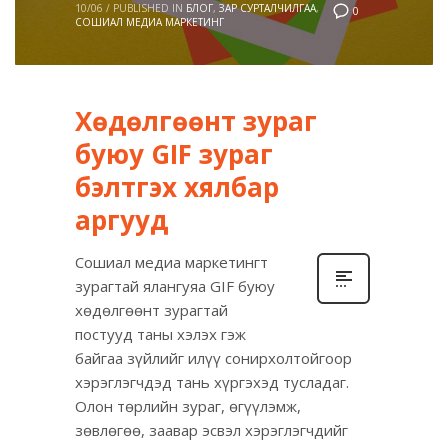
10/06
/
PUBLISHED IN
БЛОГ
,
ЗАР СУРТАЛЧИЛГАА
,
0
СОШИАЛ МЕДИА МАРКЕТИНГ
Хөдөлгөөнт зураг
буюу GIF зураг
бэлтгэх хялбар
аргууд
Сошиал медиа маркетингт
зурагтай ялангуяа GIF буюу
хөдөлгөөнт зурагтай
постууд таны хэлэх гэж
байгаа зүйлийг илүү сонирхолтойгоор
хэрэглэгчдэд тань хүргэхэд тусладаг.
Олон төрлийн зураг, өгүүлэмж,
зөвлөгөө, заавар эсвэл хэрэглэгчдийг