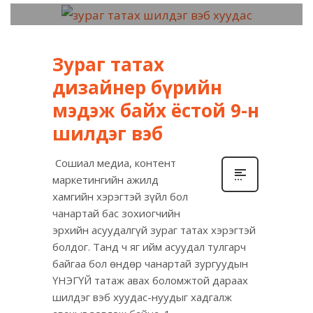
Зураг татах
дизайнер бүрийн
мэдэж байх ёстой 9-н
шилдэг вэб
Сошиал медиа, контент
маркетингийн ажилд
хамгийн хэрэгтэй зүйл бол
чанартай бас зохиогчийн
эрхийн асуудалгүй зураг татах хэрэгтэй
болдог. Танд ч яг ийм асуудал тулгарч
байгаа бол өндөр чанартай зургуудын
ҮНЭГҮЙ татаж авах боломжтой дараах
шилдэг вэб хуудас-нуудыг хадгалж