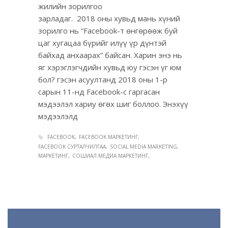
жилийн зорилгоо
зарладаг. 2018 оны хувьд мань хүний
зорилго нь “Facebook-т өнгөрөөж буй
цаг хугацаа бүрийг илүү үр дүнтэй
байхад анхаарах” байсан. Харин энэ нь
яг хэрэглэгчдийн хувьд юу гэсэн үг юм
бол? гэсэн асуултанд 2018 оны 1-р
сарын 11-нд Facebook-с гаргасан
мэдээлэл хариу өгөх шиг боллоо. Энэхүү
мэдээлэлд
FACEBOOK
FACEBOOK МАРКЕТИНГ
FACEBOOK СУРТАЛЧИЛГАА
SOCIAL MEDIA MARKETING
МАРКЕТИНГ
СОШИАЛ МЕДИА МАРКЕТИНГ