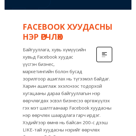
FACEBOOK ХУУДАСНЫ
НЭР ӨӨРЧЛӨХ
Байгууллага, хувь хүмүүсийн
хувьд Facebook хуудас
үүсгэн бизнес,
маркетингийн болон бусад
зорилгоор ашиглах нь түгээмэл байдаг.
Харин ашиглаж эхэлснээс тодорхой
хугацааны дараа байгууллагын нэр
өөрчлөгдөх эсвэл бизнесээ өргөжүүлэх
гэх мэт шалтгаанаар Facebook хуудасны
нэр өөрчлөх шаардлага гарч ирдэг.
Хэдийгээр өмнө нь байсан 200-с дээш
LIKE-тай хуудасны нэрийг өөрчлөх