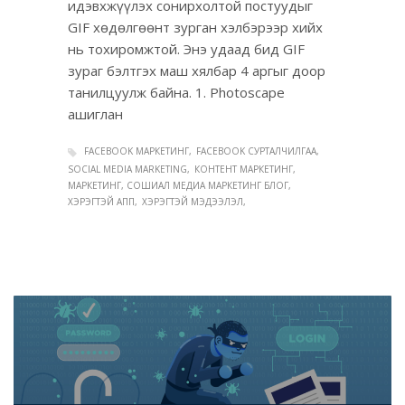
идэвхжүүлэх сонирхолтой постуудыг
GIF хөдөлгөөнт зурган хэлбэрээр хийх
нь тохиромжтой. Энэ удаад бид GIF
зураг бэлтгэх маш хялбар 4 аргыг доор
танилцуулж байна. 1. Photoscape
ашиглан
FACEBOOK МАРКЕТИНГ
FACEBOOK СУРТАЛЧИЛГАА
SOCIAL MEDIA MARKETING
КОНТЕНТ МАРКЕТИНГ
МАРКЕТИНГ, СОШИАЛ МЕДИА МАРКЕТИНГ БЛОГ
ХЭРЭГТЭЙ АПП
ХЭРЭГТЭЙ МЭДЭЭЛЭЛ