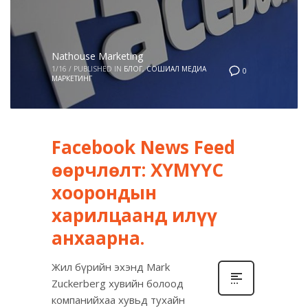
Nathouse Marketing
1/16
/
PUBLISHED IN
БЛОГ
,
СОШИАЛ МЕДИА
0
МАРКЕТИНГ
Facebook News Feed
өөрчлөлт: ХҮМҮҮС
хоорондын
харилцаанд илүү
анхаарна.
Жил бүрийн эхэнд Mark
Zuckerberg хувийн болоод
компанийхаа хувьд тухайн