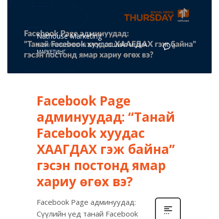
Nathouse Marketing
9/29
/
PUBLISHED IN
БЛОГ
,
СОШИАЛ МЕДИА
0
МАРКЕТИНГ
Facebook Page
админуудад: “Танай
Facebook хуудас
ХААГДАХ гэж байна”
гэсэн постонд ямар
хариу өгөх вэ?
Facebook Page админуудад:
Сүүлийн үед танай Facebook