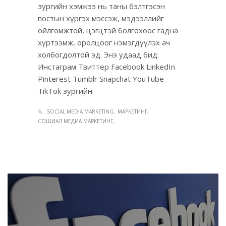
зургийн хэмжээ нь таны бэлтгэсэн
постын хүргэх мэссэж, мэдээллийг
ойлгомжтой, цэгцтэй болгохоос гадна
хүртээмж, оролцоог нэмэгдүүлэх ач
холбогдолтой эд. Энэ удаад бид:
Инстаграм Твиттер Facebook LinkedIn
Pinterest Tumblr Snapchat YouTube
TikTok зургийн
SOCIAL MEDIA MARKETING
МАРКЕТИНГ
СОШИАЛ МЕДИА МАРКЕТИНГ