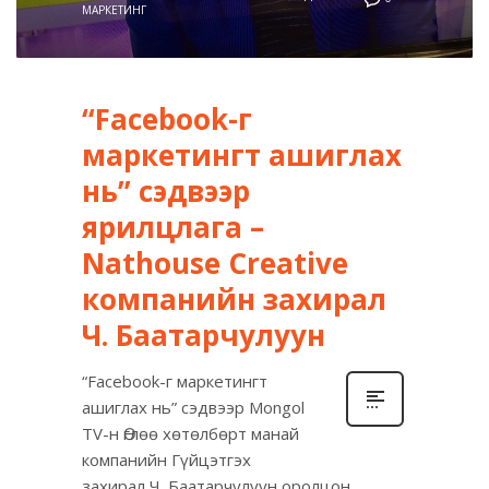
МАРКЕТИНГ
“Facebook-г
маркетингт ашиглах
нь” сэдвээр
ярилцлага –
Nathouse Creative
компанийн захирал
Ч. Баатарчулуун
“Facebook-г маркетингт
ашиглах нь” сэдвээр Mongol
TV-н Өглөө хөтөлбөрт манай
компанийн Гүйцэтгэх
захирал Ч. Баатарчулуун оролцон