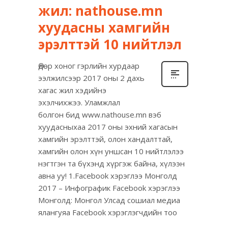
жил: nathouse.mn
хуудасны хамгийн
эрэлттэй 10 нийтлэл
Өдөр хоног гэрлийн хурдаар
ээлжилсээр 2017 оны 2 дахь
хагас жил хэдийнэ
эхэлчихжээ. Уламжлал
болгон бид www.nathouse.mn вэб
хуудасныхаа 2017 оны эхний хагасын
хамгийн эрэлттэй, олон хандалттай,
хамгийн олон хүн уншсан 10 нийтлэлээ
нэгтгэн та бүхэнд хүргэж байна, хүлээн
авна уу! 1.Facebook хэрэглээ Монголд
2017 – Инфографик Facebook хэрэглээ
Монголд: Монгол Улсад сошиал медиа
ялангуяа Facebook хэрэглэгчдийн тоо