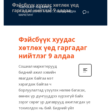
Nathouse Marketing
11/21
/
PUBLISHED IN
БЛОГ
,
СОШИАЛ МЕДИА
0
МАРКЕТИНГ
Фэйсбүүк хуудас
хөтлөх үед гаргадаг
нийтлэг 9 алдаа
Сошиал маркетерууд
бидний ажил хэвийн
явагдаж байгаа мэт
харагдаж байгаа ч
борлуулалтад үзүүлэх нөлөө багасах,
өмнөх үр дүнгүүддээ хүрэхгүй байх
зэрэг сөрөг үр дагаврууд ажиглагдах үе
тохиолдох нь бий. Бидний үйл