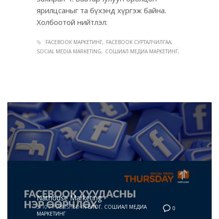
ярилцсаныг та бүхэнд хүргэж байна.
Холбоотой нийтлэл:
FACEBOOK МАРКЕТИНГ
FACEBOOK СУРТАЛЧИЛГАА
SOCIAL MEDIA MARKETING
СОШИАЛ МЕДИА МАРКЕТИНГ
Nathouse Marketing
3/10
/
PUBLISHED IN
БЛОГ
,
СОШИАЛ МЕДИА
0
МАРКЕТИНГ