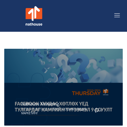
Nathouse Marketing
11/28
/
PUBLISHED IN
БЛОГ
,
СОШИАЛ МЕДИА
0
МАРКЕТИНГ