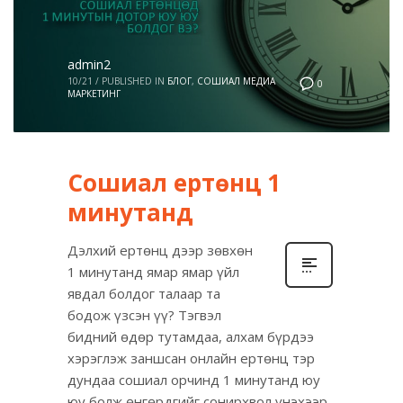
admin2
10/21
/
PUBLISHED IN
БЛОГ
,
СОШИАЛ МЕДИА
0
МАРКЕТИНГ
Сошиал ертөнц 1
минутанд
Дэлхий ертөнц дээр зөвхөн
1 минутанд ямар ямар үйл
явдал болдог талаар та
бодож үзсэн үү? Тэгвэл
бидний өдөр тутамдаа, алхам бүрдээ
хэрэглэж заншсан онлайн ертөнц тэр
дундаа сошиал орчинд 1 минутанд юу
юу болж өнгөрдгийг сонирхвол үнэхээр