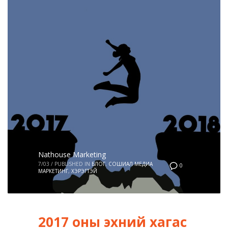
Nathouse Marketing
7/03
/
PUBLISHED IN
БЛОГ
,
СОШИАЛ МЕДИА
0
МАРКЕТИНГ
,
ХЭРЭГТЭЙ
2017 оны эхний хагас