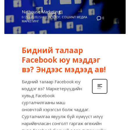
Nathouse Marketing
8/25
/
PUBLISHED IN
БЛОГ
,
СОШИАЛ МЕДИА
0
МАРКЕТИНГ
Бидний талаар
Facebook юу мэддэг
вэ? Эндээс мэдээд ав!
Бидний талаар Facebook юу
мэддэг вэ? Маркетерүүдийн
хувьд Facebook
сурталчилгааны маш
оновчтой хэрэгсэл болж чаддаг.
Сурталчилгаа явуулж буй хүмүүст илүү
нарийвчласан сонголт гаргаж өгөхийн