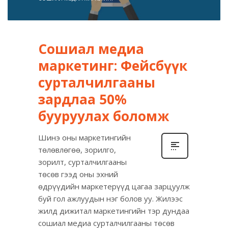
Сошиал медиа
маркетинг: Фейсбүүк
сурталчилгааны
зардлаа 50%
бууруулах боломж
Шинэ оны маркетингийн
төлөвлөгөө, зорилго,
зорилт, сурталчилгааны
төсөв гээд оны эхний
өдрүүдийн маркетерүүд цагаа зарцуулж
буй гол ажлуудын нэг болов уу. Жилээс
жилд дижитал маркетингийн тэр дундаа
сошиал медиа сурталчилгааны төсөв