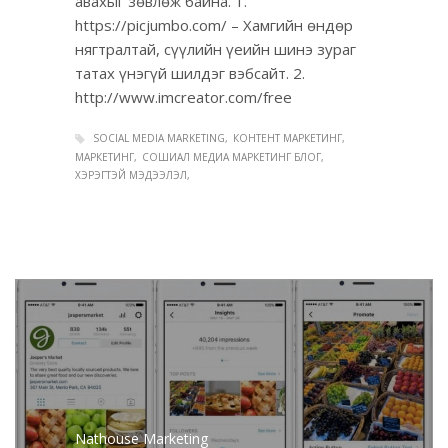
авахыг зөвлөж байна. 1.
https://picjumbo.com/ – Хамгийн өндөр
нягтралтай, сүүлийн үеийн шинэ зураг
татах үнэгүй шилдэг вэбсайт. 2.
http://www.imcreator.com/free
SOCIAL MEDIA MARKETING
КОНТЕНТ МАРКЕТИНГ
МАРКЕТИНГ
СОШИАЛ МЕДИА МАРКЕТИНГ БЛОГ
ХЭРЭГТЭЙ МЭДЭЭЛЭЛ
Nathouse Marketing