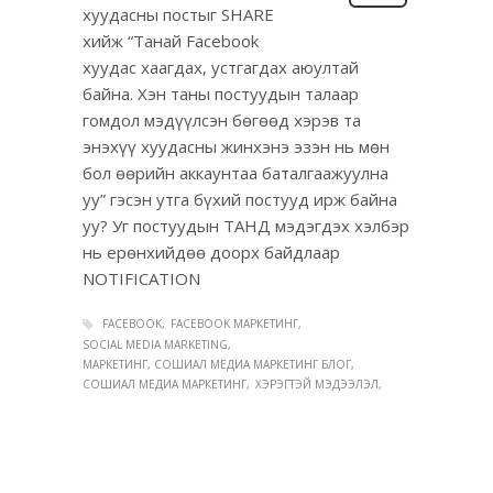
хуудасны постыг SHARE
хийж “Танай Facebook
хуудас хаагдах, устгагдах аюултай
байна. Хэн таны постуудын талаар
гомдол мэдүүлсэн бөгөөд хэрэв та
энэхүү хуудасны жинхэнэ эзэн нь мөн
бол өөрийн аккаунтаа баталгаажуулна
уу” гэсэн утга бүхий постууд ирж байна
уу? Уг постуудын ТАНД мэдэгдэх хэлбэр
нь ерөнхийдөө доорх байдлаар
NOTIFICATION
FACEBOOK
FACEBOOK МАРКЕТИНГ
SOCIAL MEDIA MARKETING
МАРКЕТИНГ, СОШИАЛ МЕДИА МАРКЕТИНГ БЛОГ
СОШИАЛ МЕДИА МАРКЕТИНГ
ХЭРЭГТЭЙ МЭДЭЭЛЭЛ
admin2
9/07
/
PUBLISHED IN
БЛОГ
,
ЗАР СУРТАЛЧИЛГАА
,
0
СОШИАЛ МЕДИА МАРКЕТИНГ