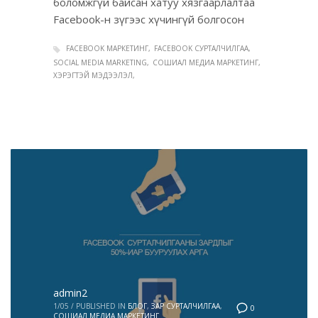
боломжгүй байсан хатуу хязгаарлалтаа
Facebook-н зүгээс хүчингүй болгосон
FACEBOOK МАРКЕТИНГ
FACEBOOK СУРТАЛЧИЛГАА
SOCIAL MEDIA MARKETING
СОШИАЛ МЕДИА МАРКЕТИНГ
ХЭРЭГТЭЙ МЭДЭЭЛЭЛ
admin2
1/05
/
PUBLISHED IN
БЛОГ
,
ЗАР СУРТАЛЧИЛГАА
,
0
СОШИАЛ МЕДИА МАРКЕТИНГ