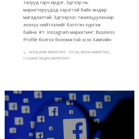
талууд гарч ирдэг. Эдгээр нь
маркетерүүдэд хэрэгтэй байх өндөр
магадлалтай. Эдгээрээс танилцуулахаар
энэхүү нийтлэлийг бэлтгэн хүргэж
байна. #1: Instagram маркетинг: Business
Profile болгох боломжтой эсэх Хамгийн
INSTAGRAM МАРКЕТИНГ
SOCIAL MEDIA MARKETING
СОШИАЛ МЕДИА МАРКЕТИНГ