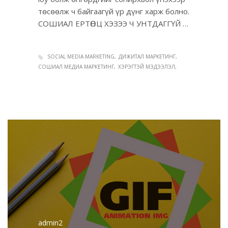
төсөөлж ч байгаагүй үр дүнг харж болно.
СОШИАЛ ЕРТӨНЦ ХЭЗЭЭ Ч УНТДАГГҮЙ …
SOCIAL MEDIA MARKETING
ДИЖИТАЛ МАРКЕТИНГ
СОШИАЛ МЕДИА МАРКЕТИНГ
ХЭРЭГТЭЙ МЭДЭЭЛЭЛ
admin2