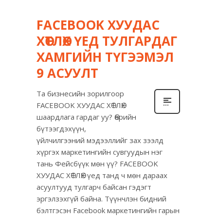
FACEBOOK ХУУДАС
ХӨТЛӨХ ҮЕД ТУЛГАРДАГ
ХАМГИЙН ТҮГЭЭМЭЛ
9 АСУУЛТ
Та бизнесийн зорилгоор
FACEBOOK ХУУДАС ХӨТЛӨХ
шаардлага гардаг уу? Өөрийн
бүтээгдэхүүн,
үйлчилгээний мэдээллийг зах зээлд
хүргэх маркетингийн сувгуудын нэг
тань Фейсбүүк мөн үү? FACEBOOK
ХУУДАС ХӨТЛӨХ үед танд ч мөн дараах
асуултууд тулгарч байсан гэдэгт
эргэлзэхгүй байна. Түүнчлэн бидний
бэлтгэсэн Facebook маркетингийн гарын