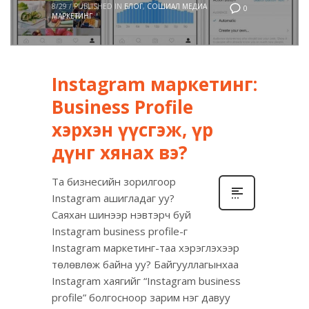
8/29
/
PUBLISHED IN
БЛОГ
,
СОШИАЛ МЕДИА
0
МАРКЕТИНГ
Instagram маркетинг:
Business Profile
хэрхэн үүсгэж, үр
дүнг хянах вэ?
Та бизнесийн зорилгоор
Instagram ашигладаг уу?
Саяхан шинээр нэвтэрч буй
Instagram business profile-г
Instagram маркетинг-таа хэрэглэхээр
төлөвлөж байна уу? Байгууллагынхаа
Instagram хаягийг “Instagram business
profile” болгосноор зарим нэг давуу