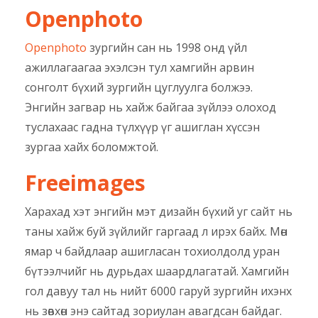
Openphoto
Openphoto
зургийн сан нь 1998 онд үйл
ажиллагаагаа эхэлсэн тул хамгийн арвин
сонголт бүхий зургийн цуглуулга болжээ.
Энгийн загвар нь хайж байгаа зүйлээ олоход
туслахаас гадна түлхүүр үг ашиглан хүссэн
зургаа хайх боломжтой.
Freeimages
Харахад хэт энгийн мэт дизайн бүхий уг сайт нь
таны хайж буй зүйлийг гаргаад л ирэх байх. Мөн
ямар ч байдлаар ашигласан тохиолдолд уран
бүтээлчийг нь дурьдах шаардлагатай. Хамгийн
гол давуу тал нь нийт 6000 гаруй зургийн ихэнх
нь зөвхөн энэ сайтад зориулан авагдсан байдаг.