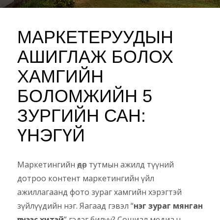
МАРКЕТЕРУУДЫН
АШИГЛАЖ БОЛОХ
ХАМГИЙН
БОЛОМЖИЙН 5
ЗУРГИЙН САН:
ҮНЭГҮЙ
Маркетингийн өдөр тутмын ажилд түүний
дотроо контент маркетингийн үйл
ажиллагаанд фото зураг хамгийн хэрэгтэй
зүйлүүдийн нэг. Яагаад гэвэл “
нэг зураг мянган
үгнээс хүчтэй
” гэдэг билүү? Сошиал медиа ч