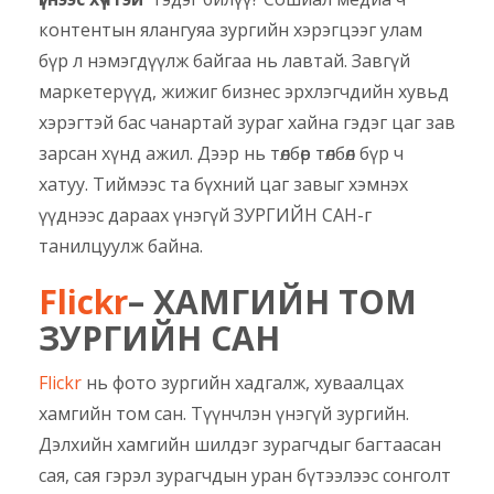
контентын ялангуяа зургийн хэрэгцээг улам
бүр л нэмэгдүүлж байгаа нь лавтай. Завгүй
маркетерүүд, жижиг бизнес эрхлэгчдийн хувьд
хэрэгтэй бас чанартай зураг хайна гэдэг цаг зав
зарсан хүнд ажил. Дээр нь төлбөр төлбөл бүр ч
хатуу. Тиймээс та бүхний цаг завыг хэмнэх
үүднээс дараах үнэгүй ЗУРГИЙН САН-г
танилцуулж байна.
Flickr
– ХАМГИЙН ТОМ
ЗУРГИЙН САН
Flickr
нь фото зургийн хадгалж, хуваалцах
хамгийн том сан. Түүнчлэн үнэгүй зургийн.
Дэлхийн хамгийн шилдэг зурагчдыг багтаасан
сая, сая гэрэл зурагчдын уран бүтээлээс сонголт