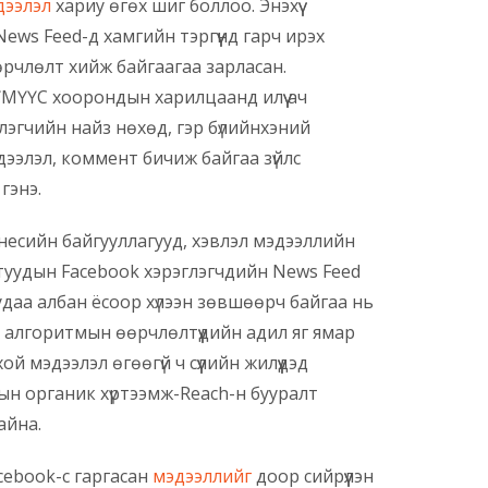
дээлэл
хариу өгөх шиг боллоо. Энэхүү
ews Feed-д хамгийн тэргүүнд гарч ирэх
рчлөлт хийж байгаагаа зарласан.
МҮҮС хоорондын харилцаанд илүү ач
лэгчийн найз нөхөд, гэр бүлийнхэний
дээлэл, коммент бичиж байгаа зүйлс
гэнэ.
несийн байгууллагууд, хэвлэл мэдээллийн
стуудын Facebook хэрэглэгчдийн News Feed
удаа албан ёсоор хүлээн зөвшөөрч байгаа нь
 алгоритмын өөрчлөлтүүдийн адил яг ямар
 мэдээлэл өгөөгүй ч сүүлийн жилүүдэд
ын органик хүртээмж-Reach-н бууралт
айна.
cebook-с гаргасан
мэдээллийг
доор сийрүүлэн