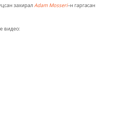
иуцсан захирал
Adam Mosseri
–
н гаргасан
ve видео: