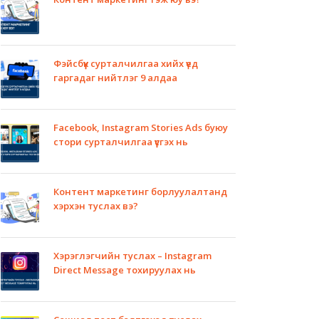
Фэйсбүүк сурталчилгаа хийх үед
гаргадаг нийтлэг 9 алдаа
Facebook, Instagram Stories Ads буюу
стори сурталчилгаа үүсгэх нь
Контент маркетинг борлуулалтанд
хэрхэн туслах вэ?
Хэрэглэгчийн туслах – Instagram
Direct Message тохируулах нь