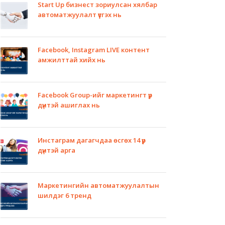
Start Up бизнест зориулсан хялбар
автоматжуулалт үүсгэх нь
Facebook, Instagram LIVE контент
амжилттай хийх нь
Facebook Group-ийг маркетингт үр
дүнтэй ашиглах нь
Инстаграм дагагчдаа өсгөх 14 үр
дүнтэй арга
Маркетингийн автоматжуулалтын
шилдэг 6 тренд