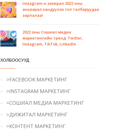
Instagram-н захирал 2022 оны
анхаарал хандуулах гол талбаруудаа
зарлалаа!
2022 оны Сошиал медиа
маркетингийн тренд: Twitter,
Instagram, TikTok, LinkedIn
ХОЛБООСУУД
>FACEBOOK МАРКЕТИНГ
>INSTAGRAM МАРКЕТИНГ
>СОШИАЛ МЕДИА МАРКЕТИНГ
>ДИЖИТАЛ МАРКЕТИНГ
>КОНТЕНТ МАРКЕТИНГ