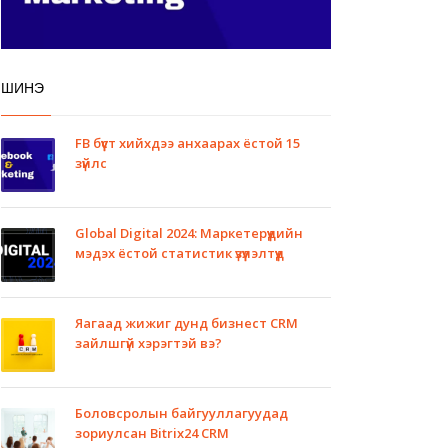
ШИНЭ
FB бүүст хийхдээ анхаарах ёстой 15
зүйлс
Global Digital 2024: Маркетерүүдийн
мэдэх ёстой статистик үзүүлэлтүүд
Яагаад жижиг дунд бизнест CRM
зайлшгүй хэрэгтэй вэ?
Боловсролын байгууллагуудад
зориулсан Bitrix24 CRM