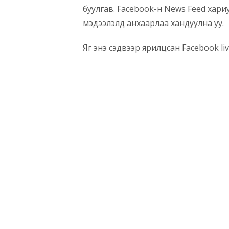
буулгав. Facebook-н News Feed хар
мэдээлэлд анхаарлаа хандуулна уу.
Яг энэ сэдвээр ярилцсан Facebook li