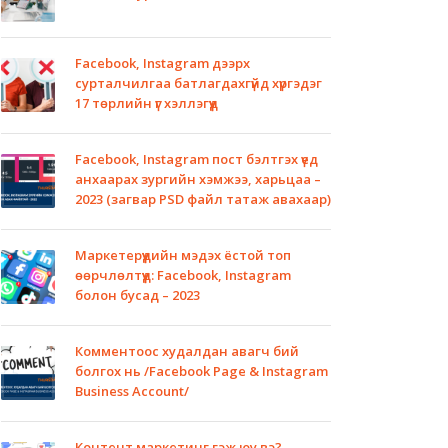
Facebook, Instagram дээрх
сурталчилгаа батлагдахгүйд хүргэдэг
17 төрлийн үг хэллэгүүд
Facebook, Instagram пост бэлтгэх үед
анхаарах зургийн хэмжээ, харьцаа –
2023 (загвар PSD файл татаж авахаар)
Маркетерүүдийн мэдэх ёстой топ
өөрчлөлтүүд: Facebook, Instagram
болон бусад – 2023
Комментоос худалдан авагч бий
болгох нь /Facebook Page & Instagram
Business Account/
Контент маркетинг гэж юу вэ?