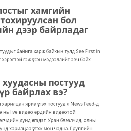
постыг хамгийн
 тохируулсан бол
ийн дээр байрладаг
стуудыг байнга харж байхын тулд See First in
хэрэгтэй гэж үзсэн мэдээллийг авч байх
e хуудасны постууд
үр байрлах вэ?
 харилцан яриа үүсгэх постууд л News Feed-д
ээ нь live видео ердийн видеотой
эгчдийн дунд үүсгэдэг. Уран бүтээлчид, олны
 дунд харилцаа үүсгэж мөн чадна. Группийн