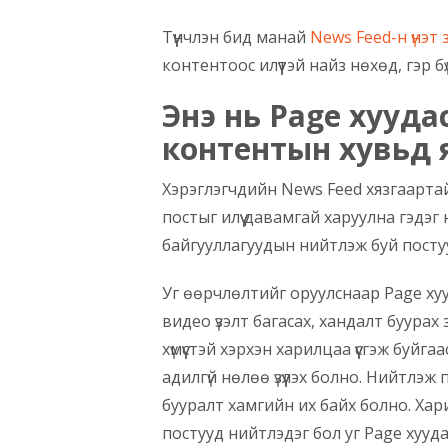
Түүнчлэн бид манай
News Feed-н үнэт з
контентоос илүүтэй найз нөхөд, гэр 
Энэ нь Page хууда
контентын хувьд ям
Хэрэглэгчдийн News Feed хязгаартай
постыг илүү давамгай харуулна гэдэг
байгууллагуудын нийтлэж буй постуу
Уг өөрчлөлтийг оруулснаар Page хуу
видео үзэлт багасах, хандалт буурах
хүмүүстэй хэрхэн харилцаа үүсгэж буйг
адилгүй нөлөө үзүүлэх болно. Нийтлэж п
бууралт хамгийн их байх болно. Хари
постууд нийтлэдэг бол уг Page хууд