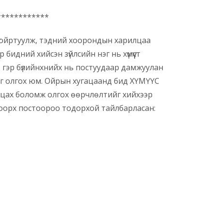
************
 ойртуулж, тэдний хоорондын харилцаа
 бидний хийсэн зүйлсийн нэг нь хүмүүст
, гэр бүлийнхнийх нь постуудаар дамжуулан
г олгох юм. Ойрын хугацаанд бид ХҮМҮҮС
лцах боломж олгох өөрчлөлтийг хийхээр
доорх постоороо тодорхой тайлбарласан: