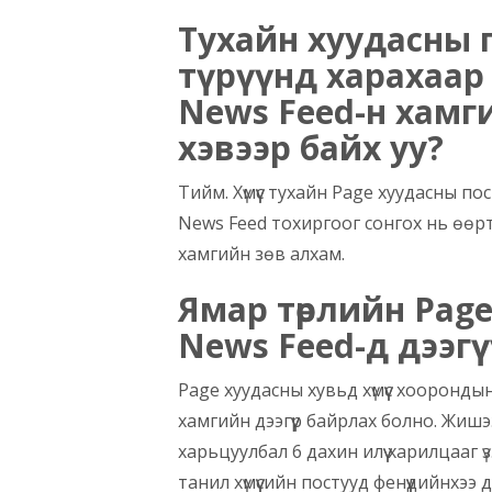
Тухайн хуудасны 
түрүүнд харахаар
News Feed-н хамг
хэвээр байх уу?
Тийм. Хүмүүс тухайн Page хуудасны по
News Feed тохиргоог сонгох нь өөрт 
хамгийн зөв алхам.
Ямар төрлийн Pag
News Feed-д дээгү
Page хуудасны хувьд хүмүүс хоорондын
хамгийн дээгүүр байрлах болно. Жиш
харьцуулбал 6 дахин илүү харилцааг үз
танил хүмүүсийн постууд фенүүдийнхээ