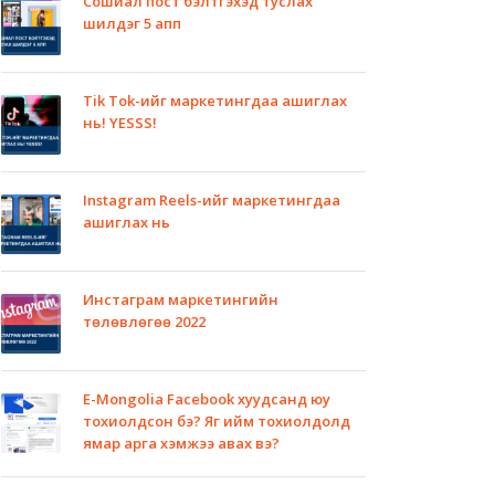
Сошиал пост бэлтгэхэд туслах
шилдэг 5 апп
Tik Tok-ийг маркетингдаа ашиглах
нь! YESSS!
Instagram Reels-ийг маркетингдаа
ашиглах нь
Инстаграм маркетингийн
төлөвлөгөө 2022
E-Mongolia Facebook хуудсанд юу
тохиолдсон бэ? Яг ийм тохиолдолд
ямар арга хэмжээ авах вэ?