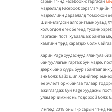
сарын 11-нд Facebook-с гаргасан
мэ
мэдээлэлд Facebook хэрэглэгчдийн N
мэдээллийн дараалалд томоохон өө
Шинэчлэгдсэн алгоритмын хувьд ХҮ
холбогдол өгөх бөгөөд тухайн хэрэг
гаргасан пост, хуваалцаж байгаа мэ
хамгийн түрүүнд харагдах болж байгаа 
Харин Page хуудаснууд ялангуяа биз
байгууллагын гаргаж буй мэдээ, по
дээрх байр суурь буурч байгааг анх 
энэ болж байх шиг. Хэдийгээр өмнөх
өөрчлөлт орж байгаа талаар тодорхой
ажиглагдаж буй Page хуудасны пост
улам эрчимжих нь тодорхой болж б
Ингээд 2018 оны 1-р сарын 11-нд Fa