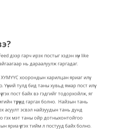
вэ?
eed дээр гарч ирэх постыг хэдэн хүн like
айгаагаар нь дараалуулж гаргадаг.
ХҮМҮҮС хоорондын харилцан яриаг илүү
о. Үүний тулд бид таны хувьд ямар пост илүү
үсгэх пост байх вэ гэдгийг тодорхойлж, яг
гийн түрүүнд гаргах болно. Найзын тань
рх асуулт эсвэл найзуудын тань дунд
ео гэх мэт таны ойр дотныхонтойгоо
ын яриа үүсгэх тийм л постууд байх болно.