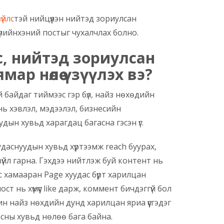
үйлс
тэй нийцүүлэн нийтэд зориулсан
бүлийнхэний постыг чухалчлах болно.
с, нийтэд зориулсан
ар нөлөө үзүүлэх вэ?
 байдаг тиймээс гэр бүл, найз нөхөдийн
 нь хэвлэл, мэдээлэл, бизнесийн
дын хувьд харагдац багасна гэсэн үг.
даснуудын хувьд хүртээмж reach буурах,
 зүйл гарна. Гэхдээ нийтлэж буй контент нь
аас хамааран Page хуудас бүрт харилцан
ост нь хүмүүс like дарж, коммент бичдэггүй бол
н найз нөхдийн дунд харилцан яриа үүсгэдэг
асны хувьд нөлөө бага байна.