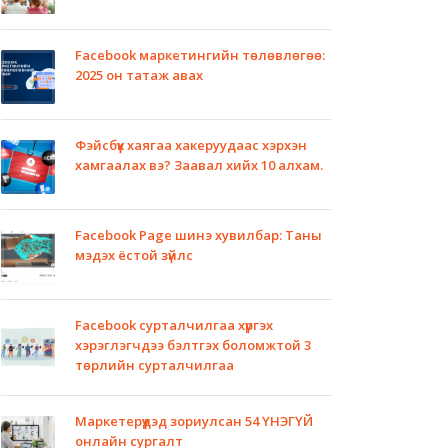
Facebook маркетингийн төлөвлөгөө:
2025 он татаж авах
Фэйсбүүк хаягаа хакеруудаас хэрхэн
хамгаалах вэ? Заавал хийх 10 алхам.
Facebook Page шинэ хувилбар: Таны
мэдэх ёстой зүйлс
Facebook сурталчилгаа хүргэх
хэрэглэгчдээ бэлтгэх боломжтой 3
төрлийн сурталчилгаа
Маркетерүүдэд зориулсан 54 ҮНЭГҮЙ
онлайн сургалт