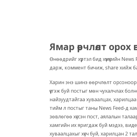
Ямар өөрчлөлт орох 
Өнөөдрийг хүртэл бид хүмүүсийн News F
дарж, коммент бичиж, share хийж б
Харин энэ шинэ өөрчлөлт орсоноор 
үүсгэж буй постыг мөн чухалчлах болн
найзуудтайгаа хуваалцах, харилцаа ү
тийм л постыг таны News Feed-д хам
зөвлөгөө хүссэн пост, аялалын талаа
хамгийн их яригдаж буй мэдээ, вид
хуваалцахыг хүсч буй, харилцан 2 тал