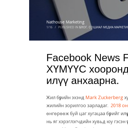
Nathouse Marketing
1/16
/
PUBLISHED IN
БЛОГ
,
СОШИАЛ МЕДИА МАРКЕТИ
Facebook News F
ХҮМҮҮС хооронд
илүү анхаарна.
Жил бүрийн эхэнд
Mark Zuckerberg
х
жилийн зорилгоо зарладаг.
2018 он
өнгөрөөж буй цаг хугацаа бүрийг илүү
нь яг хэрэглэгчдийн хувьд юу гэсэн 