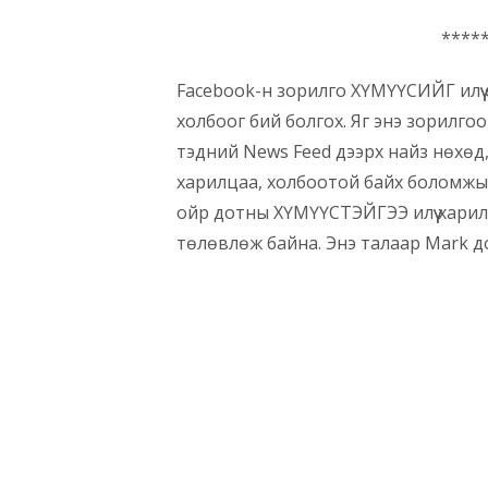
****
Facebook-н зорилго ХҮМҮҮСИЙГ илүү
холбоог бий болгох. Яг энэ зорилгоор
тэдний News Feed дээрх найз нөхөд
харилцаа, холбоотой байх боломжы
ойр дотны ХҮМҮҮСТЭЙГЭЭ илүү хари
төлөвлөж байна. Энэ талаар Mark 