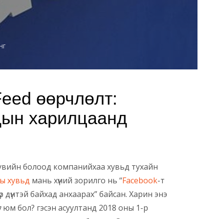
НГ
eed өөрчлөлт:
ын харилцаанд
увийн болоод компанийхаа хувьд тухайн
ы хувьд
мань хүний зорилго нь “
Facebook
-т
 үр дүнтэй байхад анхаарах” байсан. Харин энэ
үг юм бол? гэсэн асуултанд 2018 оны 1-р