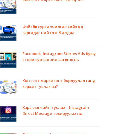
Фэйсбүүк сурталчилгаа хийх үед
гаргадаг нийтлэг 9 алдаа
Facebook, Instagram Stories Ads буюу
стори сурталчилгаа үүсгэх нь
Контент маркетинг борлуулалтанд
хэрхэн туслах вэ?
Хэрэглэгчийн туслах – Instagram
Direct Message тохируулах нь