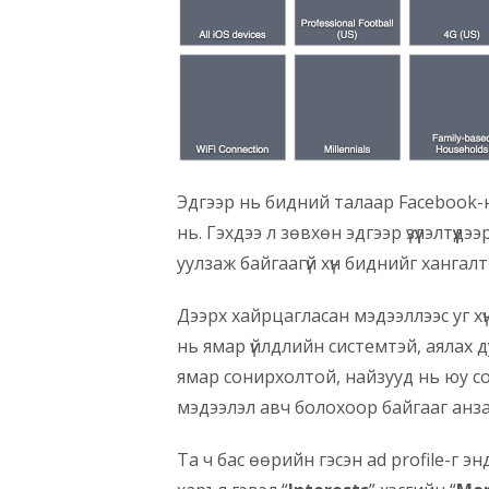
Эдгээр нь бидний талаар Facebook-
нь. Гэхдээ л зөвхөн эдгээр үзүүлэлтүү
уулзаж байгаагүй хүн биднийг ханга
Дээрх хайрцагласан мэдээллээс уг х
нь ямар үйлдлийн системтэй, аялах ду
ямар сонирхолтой, найзууд нь юу со
мэдээлэл авч болохоор байгааг анз
Та ч бас өөрийн гэсэн ad profile-г эн