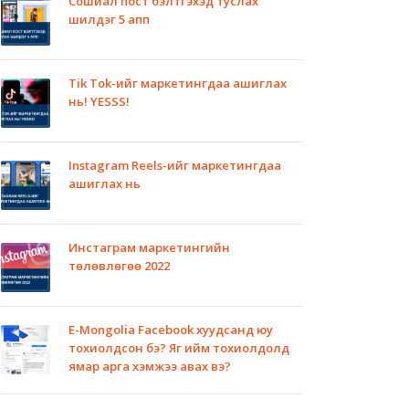
Сошиал пост бэлтгэхэд туслах
шилдэг 5 апп
Tik Tok-ийг маркетингдаа ашиглах
нь! YESSS!
Instagram Reels-ийг маркетингдаа
ашиглах нь
Инстаграм маркетингийн
төлөвлөгөө 2022
E-Mongolia Facebook хуудсанд юу
тохиолдсон бэ? Яг ийм тохиолдолд
ямар арга хэмжээ авах вэ?