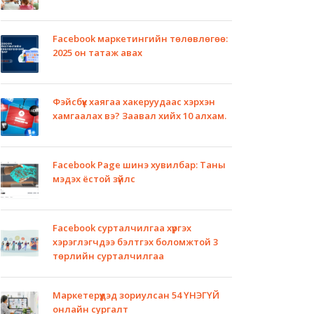
Facebook маркетингийн төлөвлөгөө:
2025 он татаж авах
Фэйсбүүк хаягаа хакеруудаас хэрхэн
хамгаалах вэ? Заавал хийх 10 алхам.
Facebook Page шинэ хувилбар: Таны
мэдэх ёстой зүйлс
Facebook сурталчилгаа хүргэх
хэрэглэгчдээ бэлтгэх боломжтой 3
төрлийн сурталчилгаа
Маркетерүүдэд зориулсан 54 ҮНЭГҮЙ
онлайн сургалт