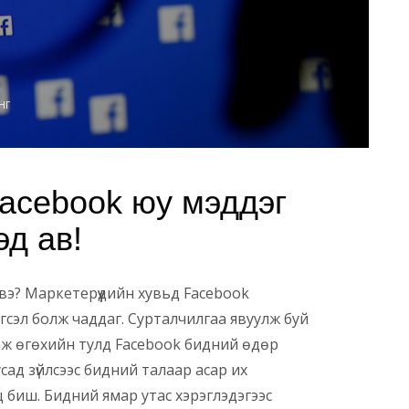
НГ
acebook юу мэддэг
эд ав!
вэ? Маркетерүүдийн хувьд Facebook
сэл болж чаддаг. Сурталчилгаа явуулж буй
аргаж өгөхийн тулд Facebook бидний өдөр
сад зүйлсээс бидний талаар асар их
 биш. Бидний ямар утас хэрэглэдэгээс