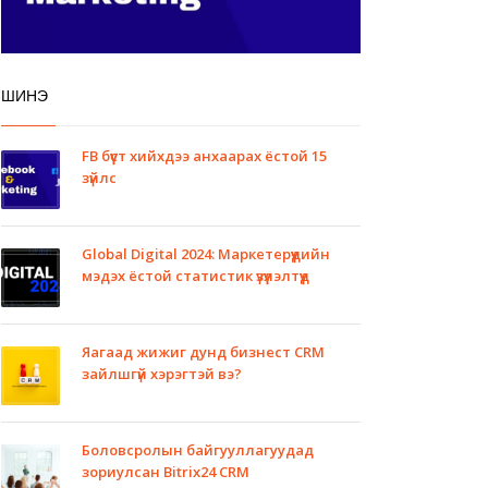
ШИНЭ
FB бүүст хийхдээ анхаарах ёстой 15
зүйлс
Global Digital 2024: Маркетерүүдийн
мэдэх ёстой статистик үзүүлэлтүүд
Яагаад жижиг дунд бизнест CRM
зайлшгүй хэрэгтэй вэ?
Боловсролын байгууллагуудад
зориулсан Bitrix24 CRM