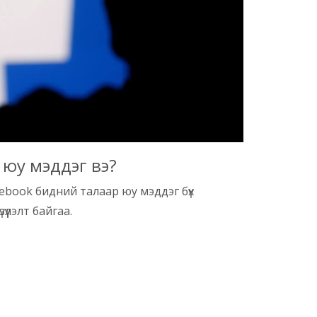
 юу мэддэг вэ?
ebook бидний талаар юу мэддэг бүх
зүүлэлт байгаа.