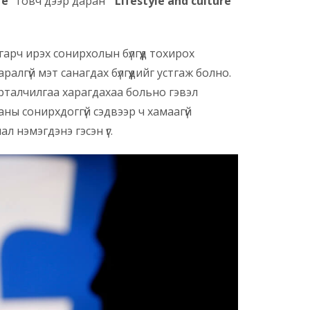
re
” товч дээр даран “
Lifestyle and culture
”
рч ирэх сонирхолын бүлгүүд тохирох
ралгүй мэт санагдах бүлгүүдийг устгаж болно.
урталчилгаа харагдахаа больно гэвэл
н таны сонирхдоггүй сэдвээр ч хамаагүй
л нэмэгдэнэ гэсэн үг.