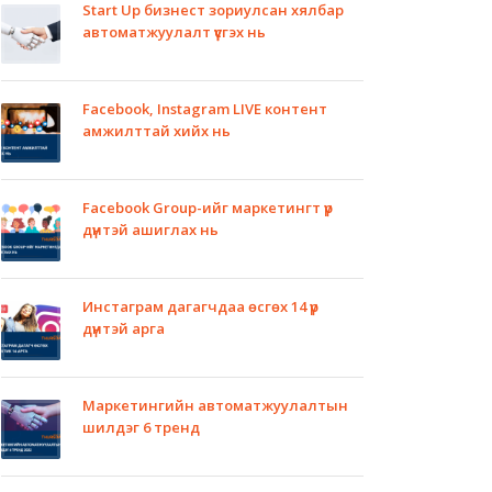
Start Up бизнест зориулсан хялбар
автоматжуулалт үүсгэх нь
Facebook, Instagram LIVE контент
амжилттай хийх нь
Facebook Group-ийг маркетингт үр
дүнтэй ашиглах нь
Инстаграм дагагчдаа өсгөх 14 үр
дүнтэй арга
Маркетингийн автоматжуулалтын
шилдэг 6 тренд