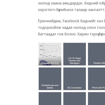
эхлээд хаана амьдардаг, бидний ойр 
хэрэглэгч бүрийнхээ талаар хангалтт
Ерөнхийдөө, Facebook биднийг хэн б
тодорхойлж чадах нэлээд олон тооны
багтаадаг гэж болно. Харин тэрхүү бүл