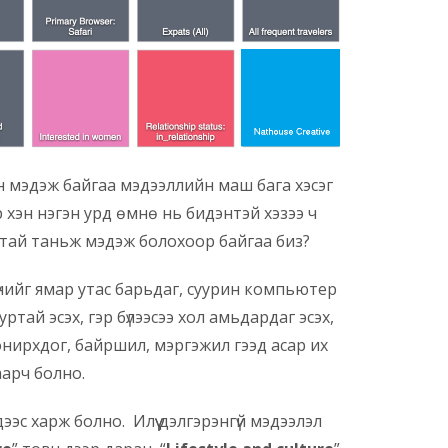
н мэдэж байгаа мэдээллийн маш бага хэсэг
дээр хэн нэгэн урд өмнө нь бидэнтэй хэзээ ч
лттай таньж мэдэж болохоор байгаа биз?
үнийг ямар утас барьдаг, суурин компьютер
ртай эсэх, гэр бүлээсээ хол амьдардаг эсэх,
нирхдог, байршил, мэргэжил гээд асар их
аарч болно.
дээс харж болно. Илүү дэлгэрэнгүй мэдээлэл