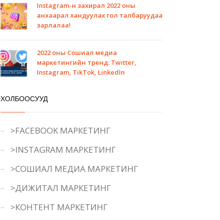
Instagram-н захирал 2022 оны
анхаарал хандуулах гол талбаруудаа
зарлалаа!
2022 оны Сошиал медиа
маркетингийн тренд: Twitter,
Instagram, TikTok, LinkedIn
ХОЛБООСУУД
>FACEBOOK МАРКЕТИНГ
>INSTAGRAM МАРКЕТИНГ
>СОШИАЛ МЕДИА МАРКЕТИНГ
>ДИЖИТАЛ МАРКЕТИНГ
>КОНТЕНТ МАРКЕТИНГ