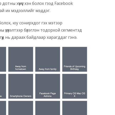
дотны хүмүүс хэн болох гээд Facebook
ай их мэдээллийг мэддэг.
олох, юу сонирхдог гэх мэтээр
 үзүүлэлтээр бүлэглэн тодорхой сегментэд
эгүүд нь дараах байдлаар харагддаг гэнэ.