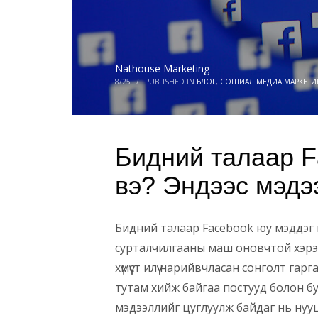
Nathouse Marketing
8/25
/
PUBLISHED IN
БЛОГ
,
СОШИАЛ МЕДИА МАРКЕТИ
Бидний талаар F
вэ? Эндээс мэдэ
Бидний талаар Facebook юу мэддэг 
сурталчилгааны маш оновчтой хэрэг
хүмүүст илүү нарийвчласан сонголт г
тутам хийж байгаа постууд болон бу
мэдээллийг цуглуулж байдаг нь нууц