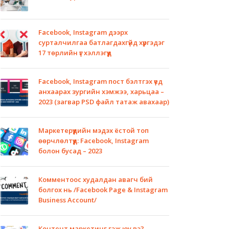
Facebook, Instagram дээрх
сурталчилгаа батлагдахгүйд хүргэдэг
17 төрлийн үг хэллэгүүд
Facebook, Instagram пост бэлтгэх үед
анхаарах зургийн хэмжээ, харьцаа –
2023 (загвар PSD файл татаж авахаар)
Маркетерүүдийн мэдэх ёстой топ
өөрчлөлтүүд: Facebook, Instagram
болон бусад – 2023
Комментоос худалдан авагч бий
болгох нь /Facebook Page & Instagram
Business Account/
Контент маркетинг гэж юу вэ?