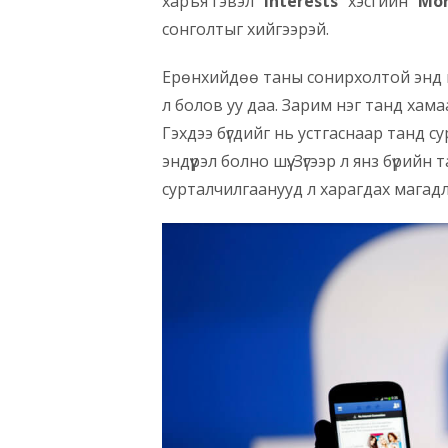
харъя гэвэл “
Interests
” хэсгийн “
Mo
сонголтыг хийгээрэй.
Ерөнхийдөө таны сонирхолтой энд га
л болов уу даа. Зарим нэг танд хамаа
Гэхдээ бүгдийг нь устгаснаар танд с
эндүүрэл болно шүү. Зүгээр л янз бүрий
сурталчилгаанууд л харагдах магадла