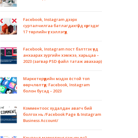
Facebook, Instagram дээрх
сурталчилгаа батлагдахгүйд хүргэдэг
17 төрлийн үг хэллэгүүд
Facebook, Instagram пост бэлтгэх үед
анхаарах зургийн хэмжээ, харьцаа –
2023 (загвар PSD файл татаж авахаар)
Маркетерүүдийн мэдэх ёстой топ
өөрчлөлтүүд: Facebook, Instagram
болон бусад – 2023
Комментоос худалдан авагч бий
болгох нь /Facebook Page & Instagram
Business Account/
Контент маркетинг гэж юу вэ?