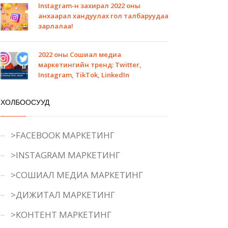
Instagram-н захирал 2022 оны
анхаарал хандуулах гол талбаруудаа
зарлалаа!
2022 оны Сошиал медиа
маркетингийн тренд: Twitter,
Instagram, TikTok, LinkedIn
ХОЛБООСУУД
>FACEBOOK МАРКЕТИНГ
>INSTAGRAM МАРКЕТИНГ
>СОШИАЛ МЕДИА МАРКЕТИНГ
>ДИЖИТАЛ МАРКЕТИНГ
>КОНТЕНТ МАРКЕТИНГ