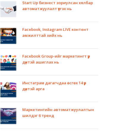
Start Up бизнест зориулсан хялбар
автоматжуулалт үүсгэх нь
Facebook, Instagram LIVE контент
амжилттай хийх нь
Facebook Group-ийг маркетингт үр
дүнтэй ашиглах нь
Инстаграм дагагчдаа өсгөх 14 үр
дүнтэй арга
Маркетингийн автоматжуулалтын
шилдэг 6 тренд