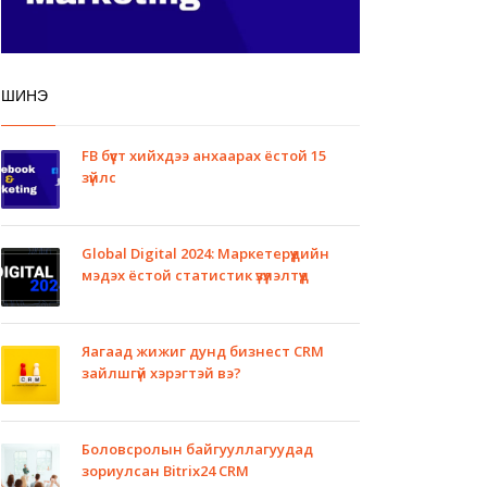
ШИНЭ
FB бүүст хийхдээ анхаарах ёстой 15
зүйлс
Global Digital 2024: Маркетерүүдийн
мэдэх ёстой статистик үзүүлэлтүүд
Яагаад жижиг дунд бизнест CRM
зайлшгүй хэрэгтэй вэ?
Боловсролын байгууллагуудад
зориулсан Bitrix24 CRM