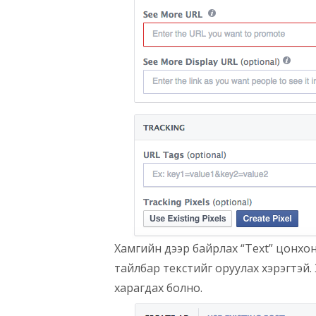
Хамгийн дээр байрлах “Text” цонхон
тайлбар текстийг оруулах хэрэгтэй.
харагдах болно.