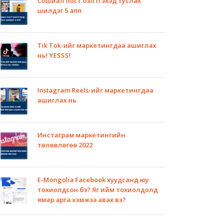
Сошиал пост бэлтгэхэд туслах
шилдэг 5 апп
Tik Tok-ийг маркетингдаа ашиглах
нь! YESSS!
Instagram Reels-ийг маркетингдаа
ашиглах нь
Инстаграм маркетингийн
төлөвлөгөө 2022
E-Mongolia Facebook хуудсанд юу
тохиолдсон бэ? Яг ийм тохиолдолд
ямар арга хэмжээ авах вэ?