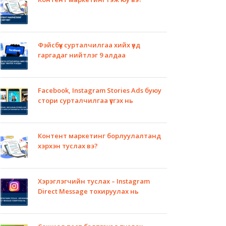
Фэйсбүүк сурталчилгаа хийх үед
гаргадаг нийтлэг 9 алдаа
Facebook, Instagram Stories Ads буюу
стори сурталчилгаа үүсгэх нь
Контент маркетинг борлуулалтанд
хэрхэн туслах вэ?
Хэрэглэгчийн туслах – Instagram
Direct Message тохируулах нь