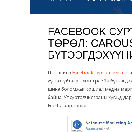
5/21
/
PUBLISHED IN
БЛОГ
,
ЗАР СУРТАЛЧИЛГАА
,
СОШИА
FACEBOOK СУР
ТӨРӨЛ: CAROU
БҮТЭЭГДЭХҮҮН
Цоо шинэ
Facebook сурталчилгаа
ны
үүсгэхгүйгээр олон төрлийн бүтээгд
шинэ боломжыг сошиал медиа маркет
байна. Уг сурталчилгааны хувьд да
Feed-д харагддаг.