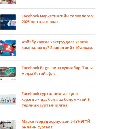
Facebook маркетингийн төлөвлөгөө:
2025 он татаж авах
Фэйсбүүк хаягаа хакеруудаас хэрхэн
хамгаалах вэ? Заавал хийх 10 алхам.
Facebook Page шинэ хувилбар: Таны
мэдэх ёстой зүйлс
Facebook сурталчилгаа хүргэх
хэрэглэгчдээ бэлтгэх боломжтой 3
төрлийн сурталчилгаа
Маркетерүүдэд зориулсан 54 ҮНЭГҮЙ
онлайн сургалт