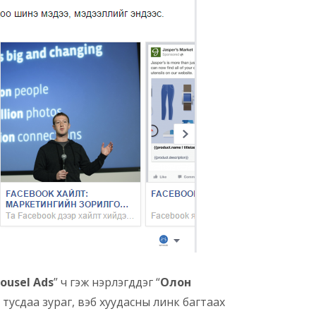
ousel Ads
” ч гэж нэрлэгддэг “
Олон
с тусдаа зураг, вэб хуудасны линк багтаах