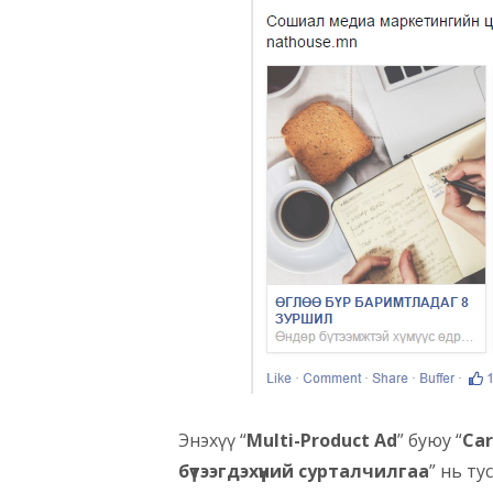
Энэхүү “
Multi-Product Ad
” буюу “
Car
бүтээгдэхүүний сурталчилгаа
” нь ту