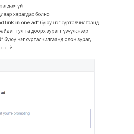
рагдахгүй.
длаар харагдах болно.
d link in one ad
” буюу нэг сурталчилгаанд
байдаг тул та доорх зурагт үзүүлснээр
d
” буюу нэг сурталчилгаанд олон зураг,
эгтэй.