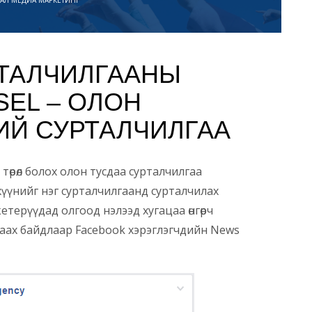
Л МЕДИА МАРКЕТИНГ
ТАЛЧИЛГААНЫ
SEL – ОЛОН
ИЙ СУРТАЛЧИЛГАА
 төрөл болох олон тусдаа сурталчилгаа
эхүүнийг нэг сурталчилгаанд сурталчилах
ерүүдад олгоод нэлээд хугацаа өнгөрч
раах байдлаар Facebook хэрэглэгчдийн News