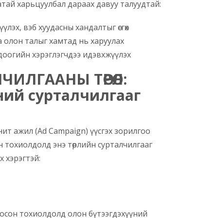
тай харьцуулбал дараах давуу талуудтай:
лэх, вэб хуудасны хандалтыг өсгөх
 олон талыг хамтад нь харуулах
доогийн хэрэглэгчдээ идэвхжүүлэх
ЧИЛГААНЫ ТӨРӨЛ:
ний сурталчилгааг
ит ажил (Ad Campaign) үүсгэх зорилгоо
он тохиолдолд энэ төрлийн сурталчилгааг
 хэрэгтэй:
сонгосон тохиолдолд олон бүтээгдэхүүний