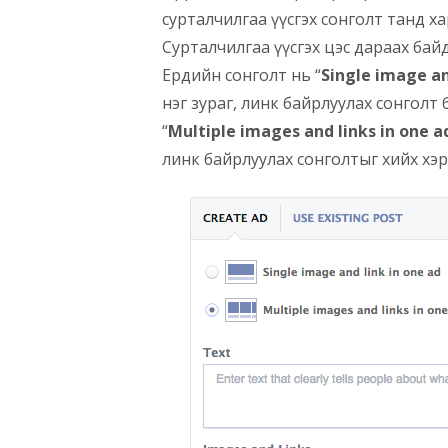
сурталчилгаа үүсгэх сонголт танд ха
Сурталчилгаа үүсгэх цэс дараах бай
Ердийн сонголт нь “
Single image an
нэг зураг, линк байрлуулах сонголт 
“
Multiple images and links in one a
линк байрлуулах сонголтыг хийх хэр