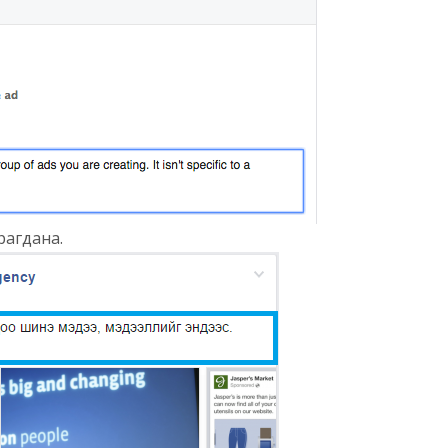
рагдана.