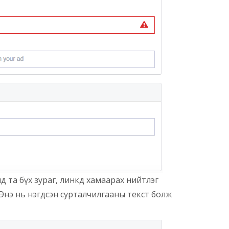
д та бүх зураг, линкд хамаарах нийтлэг
 Энэ нь нэгдсэн сурталчилгааны текст болж