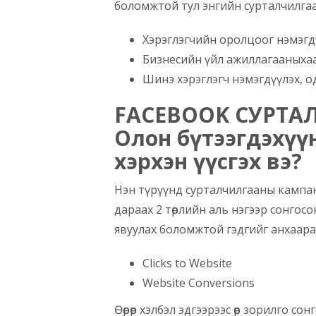
боломжтой тул энгийн сурталчилгаа
Хэрэглэгчийн оролцоог нэмэгдүү
Бизнесийн үйл ажиллагааныхаа
Шинэ хэрэглэгч нэмэгдүүлэх, о
FACEBOOK СУРТАЛ
Олон бүтээгдэхүү
хэрхэн үүсгэх вэ?
Нэн түрүүнд сурталчилгааны кампан
дараах 2 төрлийн аль нэгээр сонгос
явуулах боломжтой гэдгийг анхаарах
Clicks to Website
Website Conversions
Өөрөөр хэлбэл эдгээрээс өөр зорилго 