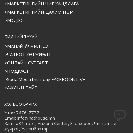
>МАРКЕТИНГИЙН ЧИГ ХАНДЛАГА
>МАРКЕТИНГИЙН ЦАХИМ НОМ
>МЭДЭЭ
БИДНИЙ ТУХАЙ
>МАНАЙ ҮЙЛЧИЛГЭЭ
>ЧАТБОТ ХӨГЖҮҮЛЭЛТ
>ОНЛАЙН СУРГАЛТ
>ПОДКАСТ
>SocialMediaThursday FACEBOOK LIVE
>АЖЛЫН БАЙР
ХОЛБОО БАРИХ
Утас: 7676-7777
Email: info@nathouse.mn
Хаяг: #31 тоот, Arizona Center, 3-р хороо, Чингэлтэй
дүүрэг, Улаанбаатар