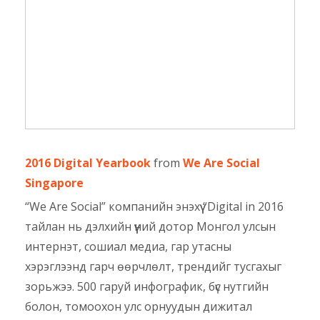
2016 Digital Yearbook
from
We Are Social
Singapore
“We Are Social” компанийн энэхүү “Digital in 2016
тайлан нь дэлхийн үүний дотор Монгол улсын
интернэт, сошиал медиа, гар утасны
хэрэглээнд гарч өөрчлөлт, трендийг тусгахыг
зорьжээ. 500 гаруй инфографик, бүс нутгийн
болон, томоохон улс орнуудын дижитал