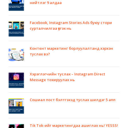
нийтлэг 9 алдаа
Facebook, Instagram Stories Ads буюу стори
сурталчилгаа үүсгэх нь
Контент маркетинг борлуулалтанд хэрхэн
туслах вэ?
Хэрэглэгчийн туслах – Instagram Direct
Message тохируулах нь
Сошиал пост бэлтгэхэд туслах шилдэг 5 апп
Tik Tok-ийг маркетингдаа ашиглах нь! YESSS!