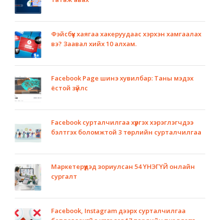
Фэйсбүүк хаягаа хакеруудаас хэрхэн хамгаалах
вэ? Заавал хийх 10 алхам.
Facebook Page шинэ хувилбар: Таны мэдэх
ёстой зүйлс
Facebook сурталчилгаа хүргэх хэрэглэгчдээ
бэлтгэх боломжтой 3 төрлийн сурталчилгаа
Маркетерүүдэд зориулсан 54 ҮНЭГҮЙ онлайн
сургалт
Facebook, Instagram дээрх сурталчилгаа