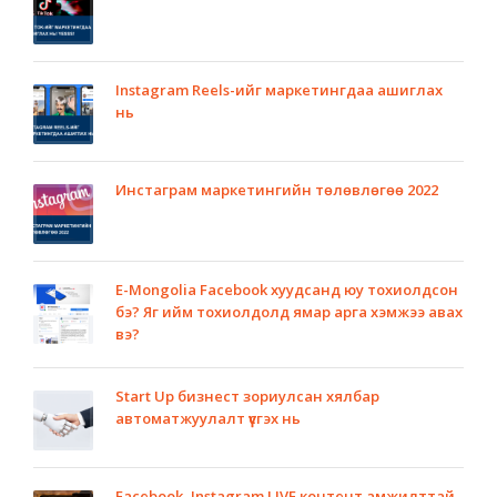
Instagram Reels-ийг маркетингдаа ашиглах
нь
Инстаграм маркетингийн төлөвлөгөө 2022
E-Mongolia Facebook хуудсанд юу тохиолдсон
бэ? Яг ийм тохиолдолд ямар арга хэмжээ авах
вэ?
Start Up бизнест зориулсан хялбар
автоматжуулалт үүсгэх нь
Facebook, Instagram LIVE контент амжилттай