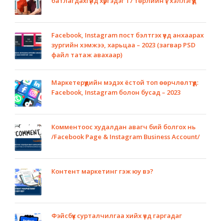
батлагдахгүйд хүргэдэг 17 төрлийн үг хэллэгүүд
Facebook, Instagram пост бэлтгэх үед анхаарах
зургийн хэмжээ, харьцаа – 2023 (загвар PSD
файл татаж авахаар)
Маркетерүүдийн мэдэх ёстой топ өөрчлөлтүүд:
Facebook, Instagram болон бусад – 2023
Комментоос худалдан авагч бий болгох нь
/Facebook Page & Instagram Business Account/
Контент маркетинг гэж юу вэ?
Фэйсбүүк сурталчилгаа хийх үед гаргадаг