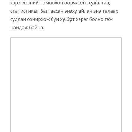
хэрэглээний томоохон өөрчлөлт, судалгаа,
статистикыг багтаасан энэхүү тайлан энэ талаар
судлан сонирхож буй хүн бүрт хэрэг болно гэж
найдаж байна.