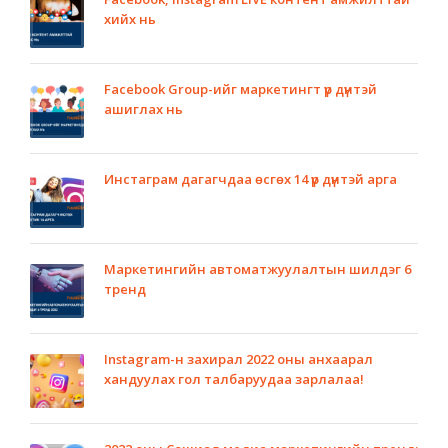
хийх нь
Facebook Group-ийг маркетингт үр дүнтэй
ашиглах нь
Инстаграм дагагчдаа өсгөх 14 үр дүнтэй арга
Маркетингийн автоматжуулалтын шилдэг 6
тренд
Instagram-н захирал 2022 оны анхаарал
хандуулах гол талбаруудаа зарлалаа!