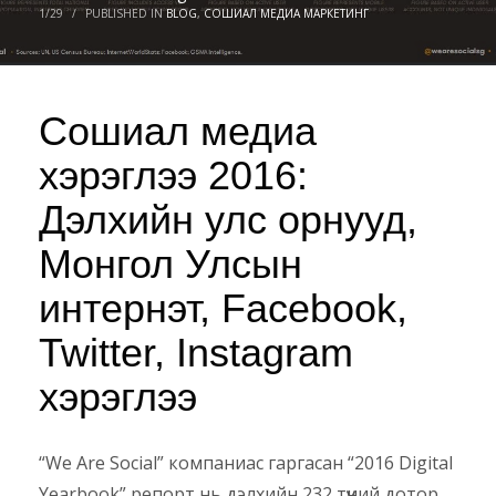
1/29
/
PUBLISHED IN
BLOG
,
СОШИАЛ МЕДИА МАРКЕТИНГ
Сошиал медиа
хэрэглээ 2016:
Дэлхийн улс орнууд,
Монгол Улсын
интернэт, Facebook,
Twitter, Instagram
хэрэглээ
“We Are Social” компаниас гаргасан “
2016 Digital
Yearbook
” репорт нь дэлхийн 232 түүний дотор