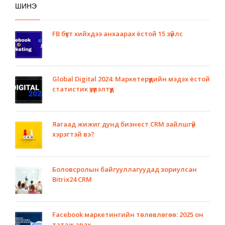
ШИНЭ
FB бүүст хийхдээ анхаарах ёстой 15 зүйлс
Global Digital 2024: Маркетерүүдийн мэдэх ёстой
статистик үзүүлэлтүүд
Яагаад жижиг дунд бизнест CRM зайлшгүй
хэрэгтэй вэ?
Боловсролын байгууллагуудад зориулсан
Bitrix24 CRM
Facebook маркетингийн төлөвлөгөө: 2025 он
татаж авах