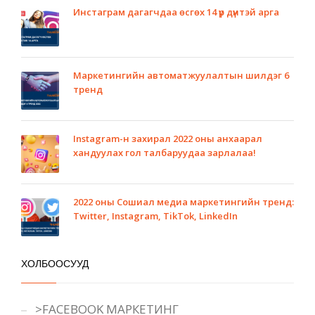
Инстаграм дагагчдаа өсгөх 14 үр дүнтэй арга
Маркетингийн автоматжуулалтын шилдэг 6
тренд
Instagram-н захирал 2022 оны анхаарал
хандуулах гол талбаруудаа зарлалаа!
2022 оны Сошиал медиа маркетингийн тренд:
Twitter, Instagram, TikTok, LinkedIn
ХОЛБООСУУД
>FACEBOOK МАРКЕТИНГ