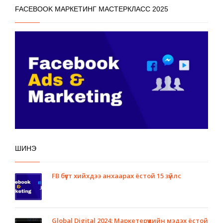
FACEBOOK МАРКЕТИНГ МАСТЕРКЛАСС 2025
ШИНЭ
FB бүүст хийхдээ анхаарах ёстой 15 зүйлс
Global Digital 2024: Маркетерүүдийн мэдэх ёстой