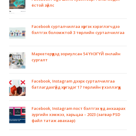
ёстой зүйлс
Facebook сурталчилгаа хүргэх хэрэглэгчдээ
бэлтгэх боломжтой 3 төрлийн сурталчилгаа
Маркетерүүдэд зориулсан 54 ҮНЭГҮЙ онлайн
сургалт
Facebook, Instagram дээрх сурталчилгаа
батлагдахгүйд хүргэдэг 17 төрлийн үг хэллэгүүд
Facebook, Instagram пост бэлтгэх үед анхаарах
зургийн хэмжээ, харьцаа – 2023 (загвар PSD
файл татаж авахаар)