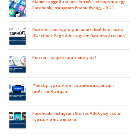
Маркетерүүдийн мэдэх ёстой топ өөрчлөлтүүд:
Facebook, Instagram болон бусад – 2023
Комментоос худалдан авагч бий болгох нь
/Facebook Page & Instagram Business Account/
Контент маркетинг гэж юу вэ?
Фэйсбүүк сурталчилгаа хийх үед гаргадаг
нийтлэг 9 алдаа
Facebook, Instagram Stories Ads буюу стори
сурталчилгаа үүсгэх нь