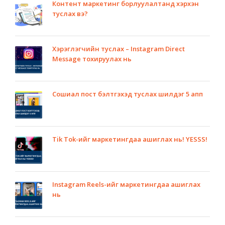
Контент маркетинг борлуулалтанд хэрхэн
туслах вэ?
Хэрэглэгчийн туслах – Instagram Direct
Message тохируулах нь
Сошиал пост бэлтгэхэд туслах шилдэг 5 апп
Tik Tok-ийг маркетингдаа ашиглах нь! YESSS!
Instagram Reels-ийг маркетингдаа ашиглах
нь