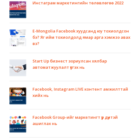
Инстаграм маркетингийн төлөвлөгөө 2022
E-Mongolia Facebook хуудсанд юу тохиолдсон
бэ? Яг ийм тохиолдолд ямар арга хэмжээ авах
вэ?
Start Up бизнест зориулсан хялбар
автоматжуулалт үүсгэх нь
Facebook, Instagram LIVE контент амжилттай
хийх нь
Facebook Group-ийг маркетингт үр дүнтэй
ашиглах нь