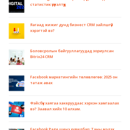
статистик үзүүлэлтүүд
Яагаад жижиг дунд бизнест CRM зайлшгүй
хэрэгтэй вэ?
Боловсролын байгууллагуудад зориулсан
Bitrix24 CRM
Facebook маркетингийн төлөвлөгөө: 2025 он
татаж авах
Фэйсбүүк хаягаа хакеруудаас хэрхэн хамгаалах
вэ? Заавал хийх 10 алхам.
Facebook Page шинэ хувилбар: Таны мэдэх