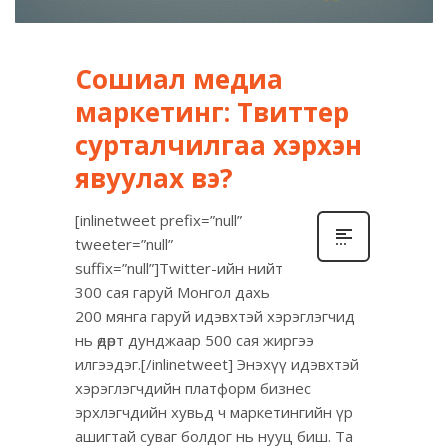
Сошиал медиа
маркетинг: Твиттер
сурталчилгаа хэрхэн
явуулах вэ?
[inlinetweet prefix=”null”
tweeter=”null”
suffix=”null”]Twitter-ийн нийт
300 сая гаруй Монгол дахь
200 мянга гаруй идэвхтэй хэрэглэгчид
нь өдөрт дунджаар 500 сая жиргээ
илгээдэг.[/inlinetweet] Энэхүү идэвхтэй
хэрэглэгчдийн платформ бизнес
эрхлэгчдийн хувьд ч маркетингийн үр
ашигтай суваг болдог нь нууц биш. Та