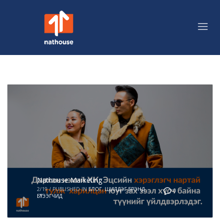
Nathouse Marketing
2/19
/
PUBLISHED IN
БЛОГ
,
ШИЛДЭГ БРЭНД
0
БҮТЭЭГЧИД