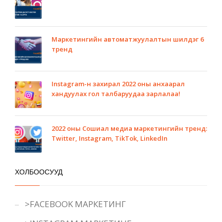
Маркетингийн автоматжуулалтын шилдэг 6
тренд
Instagram-н захирал 2022 оны анхаарал
хандуулах гол талбаруудаа зарлалаа!
2022 оны Сошиал медиа маркетингийн тренд:
Twitter, Instagram, TikTok, LinkedIn
ХОЛБООСУУД
>FACEBOOK МАРКЕТИНГ