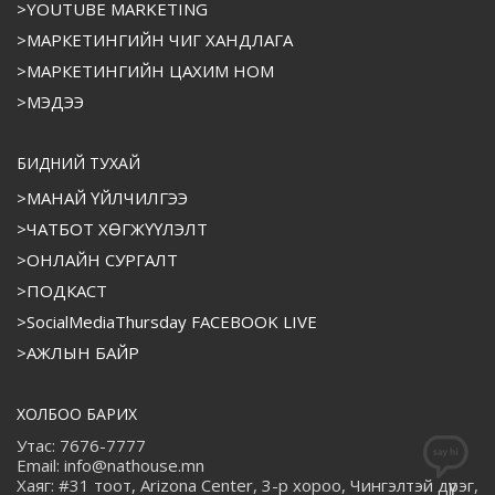
>YOUTUBE MARKETING
>МАРКЕТИНГИЙН ЧИГ ХАНДЛАГА
>МАРКЕТИНГИЙН ЦАХИМ НОМ
>МЭДЭЭ
БИДНИЙ ТУХАЙ
>МАНАЙ ҮЙЛЧИЛГЭЭ
>ЧАТБОТ ХӨГЖҮҮЛЭЛТ
>ОНЛАЙН СУРГАЛТ
>ПОДКАСТ
>SocialMediaThursday FACEBOOK LIVE
>АЖЛЫН БАЙР
ХОЛБОО БАРИХ
Утас: 7676-7777
Email: info@nathouse.mn
Хаяг: #31 тоот, Arizona Center, 3-р хороо, Чингэлтэй дүүрэг,