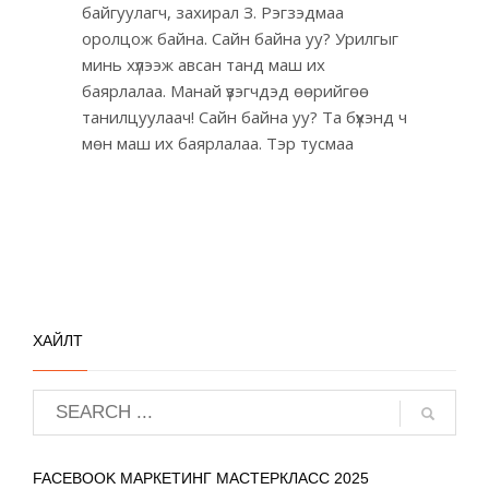
байгуулагч, захирал З. Рэгзэдмаа
оролцож байна. Сайн байна уу? Урилгыг
минь хүлээж авсан танд маш их
баярлалаа. Манай үзэгчдэд өөрийгөө
танилцуулаач! Сайн байна уу? Та бүхэнд ч
мөн маш их баярлалаа. Тэр тусмаа
ХАЙЛТ
FACEBOOK МАРКЕТИНГ МАСТЕРКЛАСС 2025