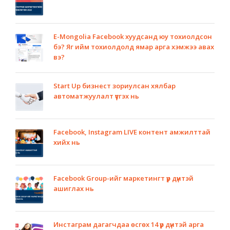
E-Mongolia Facebook хуудсанд юу тохиолдсон
бэ? Яг ийм тохиолдолд ямар арга хэмжээ авах
вэ?
Start Up бизнест зориулсан хялбар
автоматжуулалт үүсгэх нь
Facebook, Instagram LIVE контент амжилттай
хийх нь
Facebook Group-ийг маркетингт үр дүнтэй
ашиглах нь
Инстаграм дагагчдаа өсгөх 14 үр дүнтэй арга