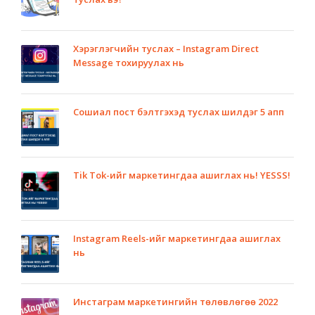
Хэрэглэгчийн туслах – Instagram Direct
Message тохируулах нь
Сошиал пост бэлтгэхэд туслах шилдэг 5 апп
Tik Tok-ийг маркетингдаа ашиглах нь! YESSS!
Instagram Reels-ийг маркетингдаа ашиглах
нь
Инстаграм маркетингийн төлөвлөгөө 2022