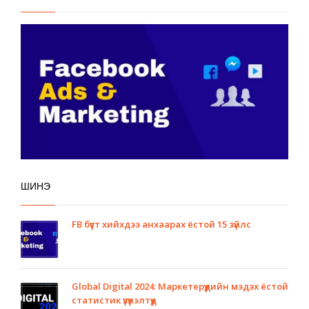
ШИНЭ
FB бүүст хийхдээ анхаарах ёстой 15 зүйлс
Global Digital 2024: Маркетерүүдийн мэдэх ёстой
статистик үзүүлэлтүүд