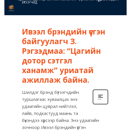
БҮТЭЭГЧИД
Ивээл брэндийн үүсгэн
байгуулагч З.
Рэгзэдмаа: “Цагийн
дотор сэтгэл
ханамж” уриатай
ажиллаж байна.
Шилдэг брэнд бүтээгчдийн
туршлагаас хуваалцах энэ
удаагийн цуврал нийтлэл,
лайв, подкастууд маань та
бүхэндээ хүрсээр байна. Энэ удаагийн
зочноор Ивээл брэндийн үүсгэн