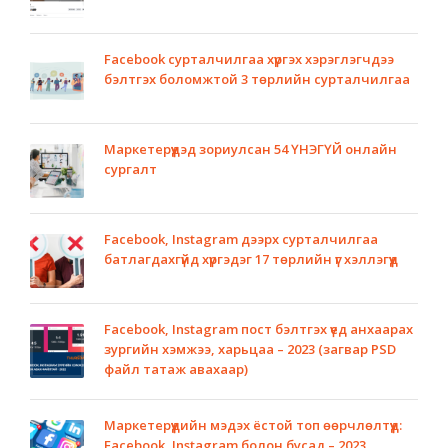
Facebook сурталчилгаа хүргэх хэрэглэгчдээ
бэлтгэх боломжтой 3 төрлийн сурталчилгаа
Маркетерүүдэд зориулсан 54 ҮНЭГҮЙ онлайн
сургалт
Facebook, Instagram дээрх сурталчилгаа
батлагдахгүйд хүргэдэг 17 төрлийн үг хэллэгүүд
Facebook, Instagram пост бэлтгэх үед анхаарах
зургийн хэмжээ, харьцаа – 2023 (загвар PSD
файл татаж авахаар)
Маркетерүүдийн мэдэх ёстой топ өөрчлөлтүүд:
Facebook, Instagram болон бусад – 2023