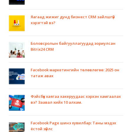
Яагаад жижиг дунд бизнест CRM зайлшгүй
хэрэгтэй вэ?
Боловсролын байгууллагуудад зориулсан
Bitrix24 CRM
Facebook маркетингийн төлөвлөгөө: 2025 он
татаж авах
Фэйсбүүк хаягаа хакеруудаас хэрхэн хамгаалах
вэ? Заавал хийх 10 алхам.
Facebook Page шинэ хувилбар: Таны мэдэх
ёстой зүйлс