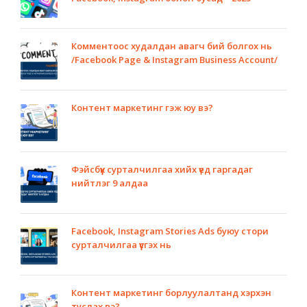
Комментоос худалдан авагч бий болгох нь
/Facebook Page & Instagram Business Account/
Контент маркетинг гэж юу вэ?
Фэйсбүүк сурталчилгаа хийх үед гаргадаг
нийтлэг 9 алдаа
Facebook, Instagram Stories Ads буюу стори
сурталчилгаа үүсгэх нь
Контент маркетинг борлуулалтанд хэрхэн
туслах вэ?