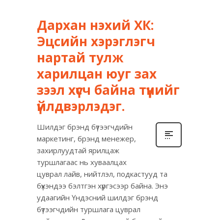
Дархан нэхий ХК:
Эцсийн хэрэглэгч
нартай тулж
харилцан юуг зах
зээл хүсч байна түүнийг
үйлдвэрлэдэг.
Шилдэг брэнд бүтээгчдийн
маркетинг, брэнд менежер,
захирлуудтай ярилцаж
туршлагаас нь хуваалцах
цуврал лайв, нийтлэл, подкастууд та
бүхэндээ бэлтгэн хүргэсээр байна. Энэ
удаагийн Үндэсний шилдэг брэнд
бүтээгчдийн туршлага цуврал