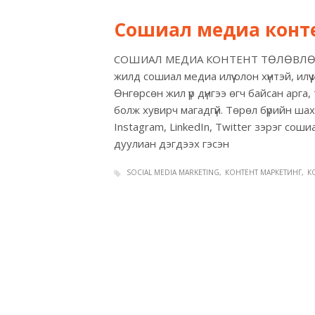
Сошиал медиа контент 
СОШИАЛ МЕДИА КОНТЕНТ ТӨЛӨВЛӨГӨ
жилд сошиал медиа илүү олон хүнтэй, илү
Өнгөрсөн жил үр дүнгээ өгч байсан арга,
болж хувирч магадгүй. Төрөл бүрийн ша
Instagram, LinkedIn, Twitter зэрэг со
дуулиан дэгдээх гэсэн
SOCIAL MEDIA MARKETING
КОНТЕНТ МАРКЕТИНГ
КО