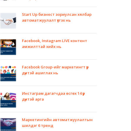
Start Up бизнест зориулсан хялбар
автоматжуулалт үүсгэх нь
Facebook, Instagram LIVE контент
амжилттай хийх нь
Facebook Group-ийг маркетингт үр
дүнтэй ашиглах нь
Инстаграм дагагчдаа өсгөх 14 үр
дүнтэй арга
Маркетингийн автоматжуулалтын
шилдэг 6 тренд