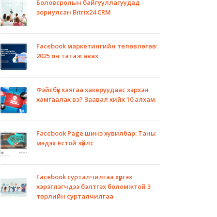
Боловсролын байгууллагуудад
зориулсан Bitrix24 CRM
Facebook маркетингийн төлөвлөгөө:
2025 он татаж авах
Фэйсбүүк хаягаа хакеруудаас хэрхэн
хамгаалах вэ? Заавал хийх 10 алхам.
Facebook Page шинэ хувилбар: Таны
мэдэх ёстой зүйлс
Facebook сурталчилгаа хүргэх
хэрэглэгчдээ бэлтгэх боломжтой 3
төрлийн сурталчилгаа