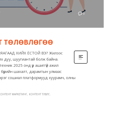
Г
0
НТ ТӨЛӨВЛӨГӨӨ
АГААД ХИЙХ ЁСТОЙ ВЭ? Жилээс
ү их дуу, шуугиантай болж байна.
 техник 2025 онд үр ашиггүй ажил
л бүрийн шахалт, дарамтын улмаас
r зэрэг сошиал платформууд хуурамч, олны
КОНТЕНТ МАРКЕТИНГ
КОНТЕНТ ТӨЛӨВЛӨГӨӨ