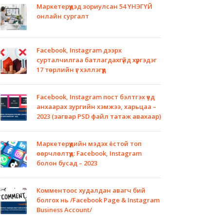
Маркетерүүдэд зориулсан 54 ҮНЭГҮЙ
онлайн сургалт
Facebook, Instagram дээрх
сурталчилгаа батлагдахгүйд хүргэдэг
17 төрлийн үг хэллэгүүд
Facebook, Instagram пост бэлтгэх үед
анхаарах зургийн хэмжээ, харьцаа –
2023 (загвар PSD файл татаж авахаар)
Маркетерүүдийн мэдэх ёстой топ
өөрчлөлтүүд: Facebook, Instagram
болон бусад – 2023
Комментоос худалдан авагч бий
болгох нь /Facebook Page & Instagram
Business Account/