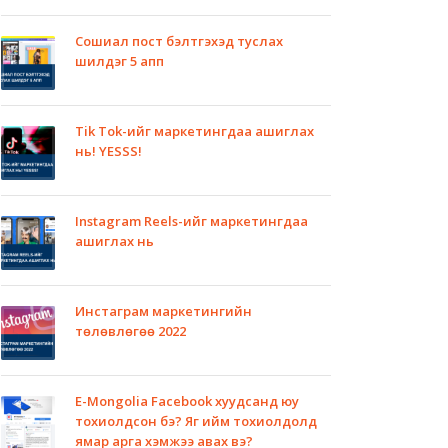
Сошиал пост бэлтгэхэд туслах
шилдэг 5 апп
Tik Tok-ийг маркетингдаа ашиглах
нь! YESSS!
Instagram Reels-ийг маркетингдаа
ашиглах нь
Инстаграм маркетингийн
төлөвлөгөө 2022
E-Mongolia Facebook хуудсанд юу
тохиолдсон бэ? Яг ийм тохиолдолд
ямар арга хэмжээ авах вэ?