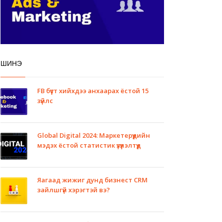
ШИНЭ
FB бүүст хийхдээ анхаарах ёстой 15
зүйлс
Global Digital 2024: Маркетерүүдийн
мэдэх ёстой статистик үзүүлэлтүүд
Яагаад жижиг дунд бизнест CRM
зайлшгүй хэрэгтэй вэ?