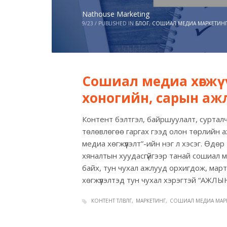
Nathouse Marketing
9/23
/
PUBLISHED IN
БЛОГ
,
СОШИАЛ МЕДИА МАРКЕТИН
Сошиал медиа хөгжүү
хоногийн, сарын аж
Контент бэлтгэл, байршуулалт, сурталчи
төлөвлөгөө гаргах гээд олон төрлийн а
медиа хөгжүүлэлт”-ийн нэг л хэсэг. Өдө
хяналтын хуудасгүйгээр танай сошиал меди
байх, тун чухал ажлууд орхигдож, мар
хөгжүүлэлтэд тун чухал хэрэгтэй “АЖЛ
КОНТЕНТ ТӨЛӨВЛӨГӨӨ
МАРКЕТИНГ
СОШИАЛ МЕДИА МАР