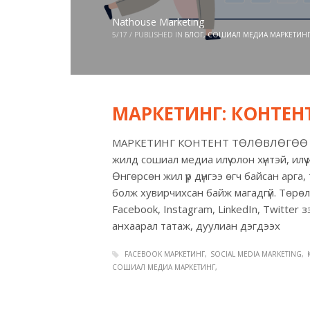
Nathouse Marketing
5/17
/
PUBLISHED IN
БЛОГ
,
СОШИАЛ МЕДИА МАРКЕТИН
МАРКЕТИНГ: КОНТЕ
МАРКЕТИНГ КОНТЕНТ ТӨЛӨВЛӨГӨӨ Я
жилд сошиал медиа илүү олон хүнтэй, илү
Өнгөрсөн жил үр дүнгээ өгч байсан арга,
болж хувирчихсан байж магадгүй. Төрө
Facebook, Instagram, LinkedIn, Twitte
анхаарал татаж, дуулиан дэгдээх
FACEBOOK МАРКЕТИНГ
SOCIAL MEDIA MARKETING
СОШИАЛ МЕДИА МАРКЕТИНГ