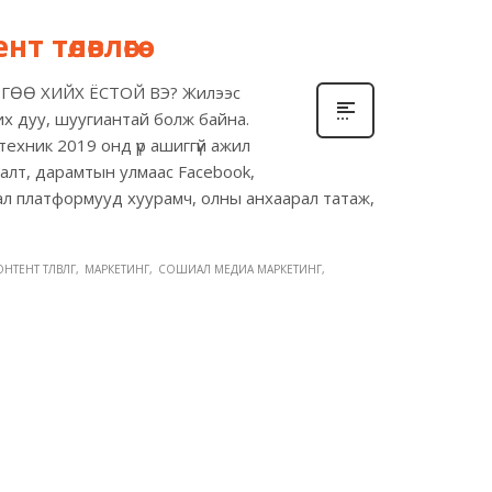
төлөвлөгөө
Ө ХИЙХ ЁСТОЙ ВЭ? Жилээс
ү их дуу, шуугиантай болж байна.
 техник 2019 онд үр ашиггүй ажил
халт, дарамтын улмаас Facebook,
шиал платформууд хуурамч, олны анхаарал татаж,
НТЕНТ ТӨЛӨВЛӨГӨӨ
МАРКЕТИНГ
СОШИАЛ МЕДИА МАРКЕТИНГ