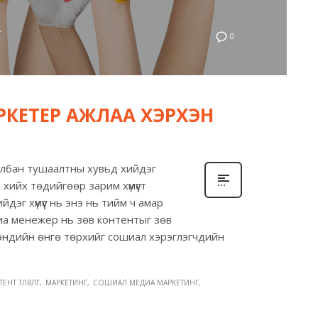
Г
0
КЕТЕР АЖЛАА ХЭРХЭН
бан тушаалтны хувьд хийдэг
хийх төдийгөөр зарим хүмүүст
дэг хүмүүс нь энэ нь тийм ч амар
иа менежер нь зөв контентыг зөв
эндийн өнгө төрхийг сошиал хэрэглэгчдийн
НТ ТӨЛӨВЛӨГӨӨ
МАРКЕТИНГ
СОШИАЛ МЕДИА МАРКЕТИНГ