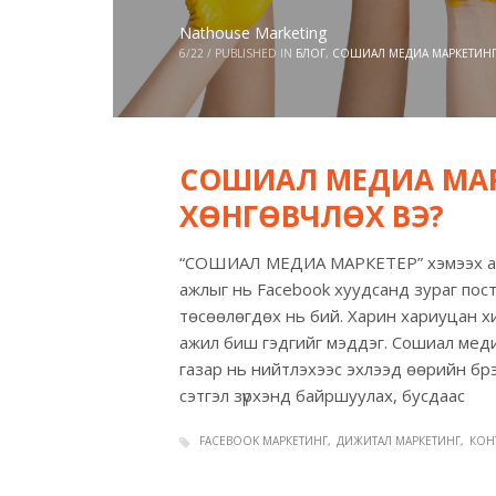
Nathouse Marketing
6/22
/
PUBLISHED IN
БЛОГ
,
СОШИАЛ МЕДИА МАРКЕТИН
СОШИАЛ МЕДИА МАР
ХӨНГӨВЧЛӨХ ВЭ?
“СОШИАЛ МЕДИА МАРКЕТЕР” хэмээх ал
ажлыг нь Facebook хуудсанд зураг пост 
төсөөлөгдөх нь бий. Харин хариуцан хий
ажил биш гэдгийг мэддэг. Сошиал мед
газар нь нийтлэхээс эхлээд өөрийн бр
сэтгэл зүрхэнд байршуулах, бусдаас
FACEBOOK МАРКЕТИНГ
ДИЖИТАЛ МАРКЕТИНГ
КОНТЕ