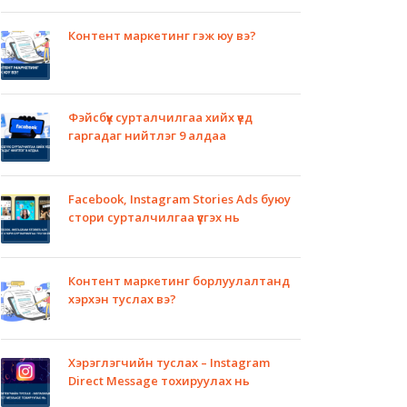
Контент маркетинг гэж юу вэ?
Фэйсбүүк сурталчилгаа хийх үед
гаргадаг нийтлэг 9 алдаа
Facebook, Instagram Stories Ads буюу
стори сурталчилгаа үүсгэх нь
Контент маркетинг борлуулалтанд
хэрхэн туслах вэ?
Хэрэглэгчийн туслах – Instagram
Direct Message тохируулах нь