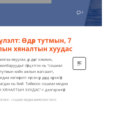
Г
0
лэлт: Өдөр тутмын, 7
лын хяналтын хуудас
лгаа явуулах, үр дүнг хэмжих,
жилбаруудыг гүйцэтгэх нь “сошиал
р тутмын хийх ажлын жагсаалт,
а хөгжүүлэлт хүссэн үр дүнд хүрэхгүй
тагдах нь бий. Тиймээс сошиал медиа
ЫН ХЯНАЛТЫН ХУУДАС“-г дэлгэрэнгүй
КЕТИНГ
СОШИАЛ МЕДИА МАРКЕТИНГ БЛОГ