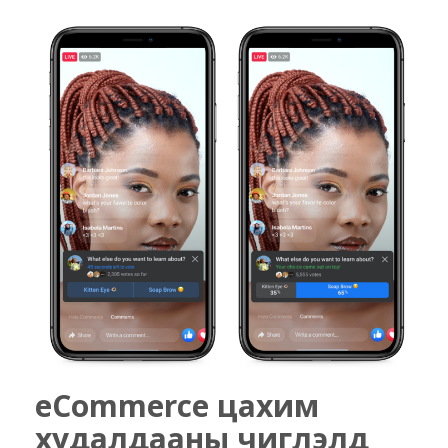
eCommerce цахим
худалдааны чиглэлд