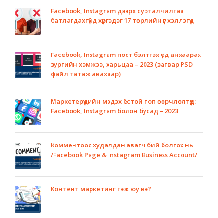
Facebook, Instagram дээрх сурталчилгаа
батлагдахгүйд хүргэдэг 17 төрлийн үг хэллэгүүд
Facebook, Instagram пост бэлтгэх үед анхаарах
зургийн хэмжээ, харьцаа – 2023 (загвар PSD
файл татаж авахаар)
Маркетерүүдийн мэдэх ёстой топ өөрчлөлтүүд:
Facebook, Instagram болон бусад – 2023
Комментоос худалдан авагч бий болгох нь
/Facebook Page & Instagram Business Account/
Контент маркетинг гэж юу вэ?