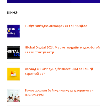
ШИНЭ
FB бүүст хийхдээ анхаарах ёстой 15 зүйлс
Global Digital 2024: Маркетерүүдийн мэдэх ёстой
статистик үзүүлэлтүүд
Яагаад жижиг дунд бизнест CRM зайлшгүй
хэрэгтэй вэ?
Боловсролын байгууллагуудад зориулсан
Bitrix24 CRM