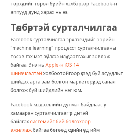
төрхүүдийг төрөл бүрийн хэлбэрээр Facebook-н
аппууд дунд харах нь ээ.
Төлбөртэй сурталчилгаа
Facebook сурталчилгаа эрхлэгчдийг өөрийн
“machine learning” процесст сурталчилгааны
төсөв гэх мэт зүйлсээ илүү даатгахыг зөвлөж
байгаа. Энэ нь
Apple-н iOS 14
шинэчлэлтэй
холбоотойгоор үүсээд буй асуудлыг
шийдэх арга зам болгон маркетерүүдэд санал
болгож буй шийдлийн нэг юм.
Facebook мэдээллийн дутмаг байдлаас үл
хамааран сурталчилгааг үр дүнтэй
байлгах
системийг бий болгохоор
ажиллаж
байгаа бөгөөд сүүлийн үед ийм