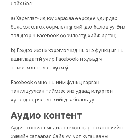
байх бол:
a) Хэрэглэгчид юу харахаа өөрсдөө удирдах
боломж олгох өөрчлөлтүүд хийгдэх болов уу. Энэ
тал дээр ч Facebook өөрчлөлтүүд хийж ирсэн;
b) Гэхдээ ихэнх хэрэглэгчид нь энэ функцыг нь
ашигладаггүй учир Facebook-н хувьд ч
томоохон нөлөө үзүүлэхгүй.
Facebook өмнө нь ийм функц гарган
танилцуулсан тиймээс энэ удаад илүү өргөн
хүрээнд өөрчлөлт хийгдэх болов уу.
Аудио контент
Аудио сошиал медиа зөвхөн цар тахлын үеийн
хүмүүсийн сатаарал байв уу, урт хугацааны