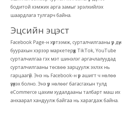
бодитой хэмжих арга замыг эрэлхийлэх
шаардлага тулгарч байна.
Эцсийн эцэст
Facebook Page-н хүртээмж, сурталчилгааны үр дүн
буурахын хэрээр маркетерүүд TikTok, YouTube
сурталчилгаа гэх мэт шинэлэг аргачлалуудад
сурталчилгааны төсвөө зарцуулж эхлэх нь
гарцаагүй. Энэ нь Facebook-н үр ашигт ч нөлөө
үзүүлэх болно. Энэ үр нөлөөг багасгахын тулд
eCommerce цахим худалдааны талбарт маш их
анхаарал хандуулж байгаа нь харагдаж байна.