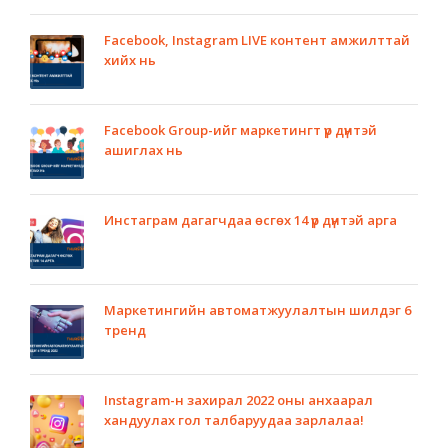
Facebook, Instagram LIVE контент амжилттай
хийх нь
Facebook Group-ийг маркетингт үр дүнтэй
ашиглах нь
Инстаграм дагагчдаа өсгөх 14 үр дүнтэй арга
Маркетингийн автоматжуулалтын шилдэг 6
тренд
Instagram-н захирал 2022 оны анхаарал
хандуулах гол талбаруудаа зарлалаа!