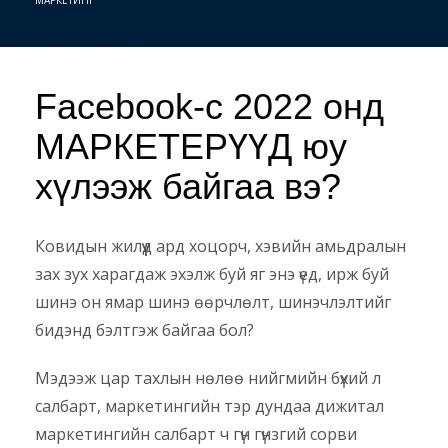
Facebook-с 2022 онд
МАРКЕТЕРҮҮД юу
хүлээж байгаа вэ?
Ковидын жилүүд ард хоцорч, хэвийн амьдралын
зах зух харагдаж эхэлж буй яг энэ үед, ирж буй
шинэ он ямар шинэ өөрчлөлт, шинэчлэлтийг
бидэнд бэлтгэж байгаа бол?
Мэдээж цар тахлын нөлөө нийгмийн бүхий л
салбарт, маркетингийн тэр дундаа дижитал
маркетингийн салбарт ч гүн гүнзгий сорви