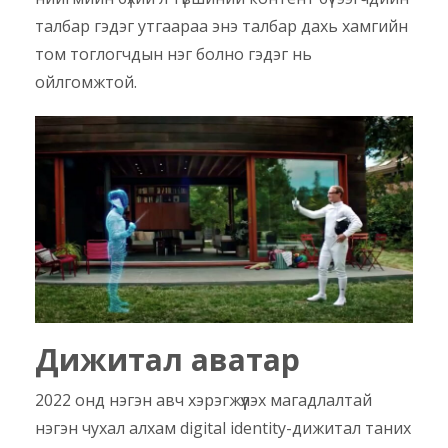
талбар гэдэг утгаараа энэ талбар дахь хамгийн
том тоглогчдын нэг болно гэдэг нь
ойлгомжтой.
Дижитал аватар
2022 онд нэгэн авч хэрэгжүүлэх магадлалтай
нэгэн чухал алхам digital identity-дижитал таних