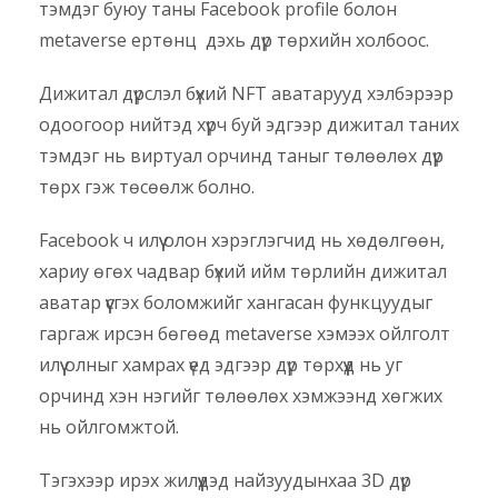
тэмдэг буюу таны Facebook profile болон
metaverse ертөнц дэхь дүр төрхийн холбоос.
Дижитал дүрслэл бүхий NFT аватарууд хэлбэрээр
одоогоор нийтэд хүрч буй эдгээр дижитал таних
тэмдэг нь виртуал орчинд таныг төлөөлөх дүр
төрх гэж төсөөлж болно.
Facebook ч илүү олон хэрэглэгчид нь хөдөлгөөн,
хариу өгөх чадвар бүхий ийм төрлийн дижитал
аватар үүсгэх боломжийг хангасан функцуудыг
гаргаж ирсэн бөгөөд metaverse хэмээх ойлголт
илүү олныг хамрах үед эдгээр дүр төрхүүд нь уг
орчинд хэн нэгийг төлөөлөх хэмжээнд хөгжих
нь ойлгомжтой.
Тэгэхээр ирэх жилүүдэд найзуудынхаа 3D дүр