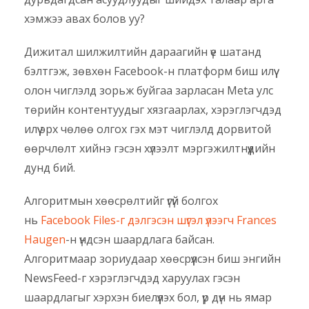
хэмжээ авах болов уу?
Дижитал шилжилтийн дараагийн үе шатанд
бэлтгэж, зөвхөн Facebook-н платформ биш илүү
олон чиглэлд зорьж буйгаа зарласан Meta улс
төрийн контентуудыг хязгаарлах, хэрэглэгчдэд
илүү эрх чөлөө олгох гэх мэт чиглэлд дорвитой
өөрчлөлт хийнэ гэсэн хүлээлт мэргэжилтнүүдийн
дунд бий.
Алгоритмын хөөсрөлтийг үгүй болгох
нь
Facebook Files-г дэлгэсэн шүгэл үлээгч Frances
Haugen
-н үндсэн шаардлага байсан.
Алгоритмаар зориудаар хөөсрүүлсэн биш энгийн
NewsFeed-г хэрэглэгчдэд харуулах гэсэн
шаардлагыг хэрхэн биелүүлэх бол, үр дүн нь ямар