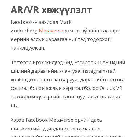
AR/VR х
өгжүүлэлт
Facebook-н захирал Mark
Zuckerberg
Metaverse
хэмээх зүйлийн талаарх
өөрийн алсын хараагаа нийтэд тодорхой
танилцуулсан.
Тэгэхээр ирэх жилүүдэд бид Facebook-н AR нүдний
шилний дараагийн, ялангуяа Instagram-тай
холбогдсон шинэ загварууд, дараагийн шатны
сошиал болон ажлын хэрэгсэл болох Oculus VR
төхөөрөмжүүд зэргийг танилцуулахыг нь харах
нь.
Хэрэв Facebook Metaverse орчин дахь
шилжилтийг удирдан хөтлөж чадвал,
технологийн ирээдүйн төлөөх тэмцэлд тэргүүлэх