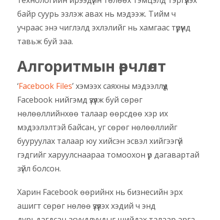
байр суурь эзлэж авах нь мэдээж. Тийм ч
учраас энэ чиглэлд эхлэлийг нь хамгаас түрүүнд
тавьж буй заа.
Алгоритмын
өөрчлөлт
‘
Facebook Files
’ хэмээх саяхны мэдээллүүд
Facebook нийгэмд үзүүлж буй сөрөг
нөлөөллийнхөө талаар өөрсдөө хэр их
мэдээлэлтэй байсан, уг сөрөг нөлөөллийг
бууруулах талаар юу хийсэн эсвэл хийгээгүй
гэдгийг харуулснаараа томоохон үр дагавартай
зүйл болсон.
Харин Facebook өөрийнх нь бизнесийн эрх
ашигт сөрөг нөлөө үзүүлэх хэдий ч энд
дурьдагдсан асуудлуудыг шийдэх талаар арга