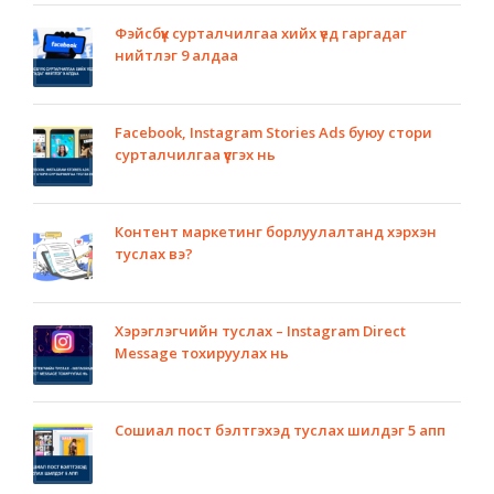
Фэйсбүүк сурталчилгаа хийх үед гаргадаг
нийтлэг 9 алдаа
Facebook, Instagram Stories Ads буюу стори
сурталчилгаа үүсгэх нь
Контент маркетинг борлуулалтанд хэрхэн
туслах вэ?
Хэрэглэгчийн туслах – Instagram Direct
Message тохируулах нь
Сошиал пост бэлтгэхэд туслах шилдэг 5 апп