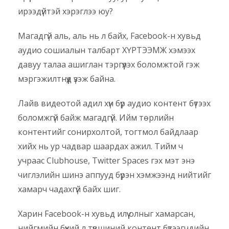
ирээдүйтэй хэрэглээ юу?
Магадгүй аль, аль нь л байх, Facebook-н хувьд
аудио сошиалын талбарт ХҮРТЭЭМЖ хэмээх
давуу талаа ашиглан тэргүүлэх боломжтой гэж
мэргэжилтнүүд үзэж байна.
Лайв видеотой адил хүн бүр аудио контент бүтээх
боломжгүй байж магадгүй. Ийм төрлийн
контентийг сонирхолтой, тогтмол байдлаар
хийх нь ур чадвар шаардах ажил. Тийм ч
учраас Clubhouse, Twitter Spaces гэх мэт энэ
чиглэлийн шинэ аппууд бүрэн хэмжээнд нийтийг
хамарч чадахгүй байх шиг.
Харин Facebook-н хувьд илүү олныг хамарсан,
нийгмийн бүхий л түвшиний контент бүтээгчдийн