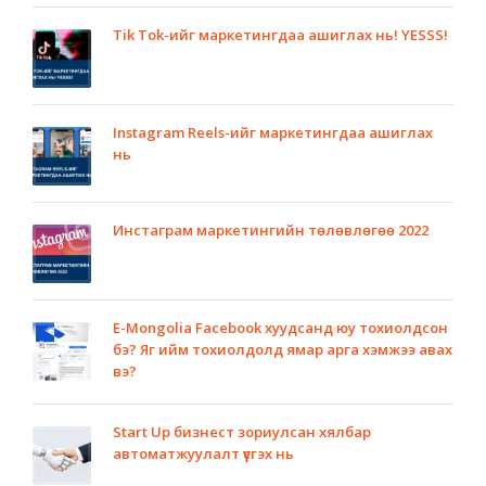
Tik Tok-ийг маркетингдаа ашиглах нь! YESSS!
Instagram Reels-ийг маркетингдаа ашиглах
нь
Инстаграм маркетингийн төлөвлөгөө 2022
E-Mongolia Facebook хуудсанд юу тохиолдсон
бэ? Яг ийм тохиолдолд ямар арга хэмжээ авах
вэ?
Start Up бизнест зориулсан хялбар
автоматжуулалт үүсгэх нь