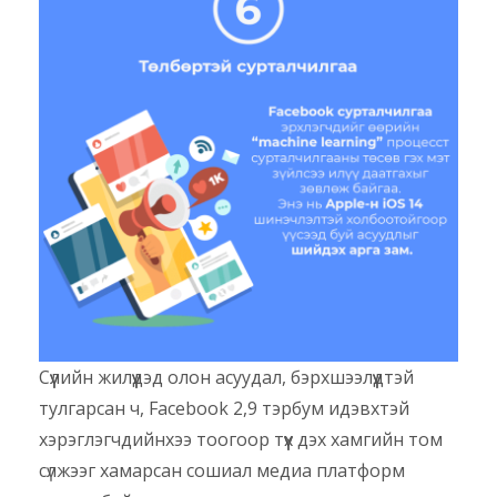
Сүүлийн жилүүдэд олон асуудал, бэрхшээлүүдтэй
тулгарсан ч, Facebook 2,9 тэрбум идэвхтэй
хэрэглэгчдийнхээ тоогоор түүх дэх хамгийн том
сүлжээг хамарсан сошиал медиа платформ