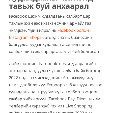
тавьж буй анхаарал
Facebook цахим худалдааны салбарт цар
тахлын эхэн үеэс ихээхэн хүчин чармайлтаа
чиглүүлсэн. Үүний илрэл нь
Facebook болон
Instagram Shops
бөгөөд энэ нь бизнесийн
байгууллагуудыг худалдан авагчидтай нь
холбох шинэ хялбар арга замыг бий болгосон.
Лайв шоппинг Facebook-н хувьд дараагийн
анхаарал хандуулах чухал талбар байх бөгөөд
2022 онд энэ чиглэлд шинэ боломжууд илүү
нэмэгдэх болов уу. Өөрөөр хэлбэл шууд постоос
худалдан авалт руу чиглүүлэх, төлбөр тооцоог
хялбар хийх аргууд (Facebook Pay, Diem цахим
төлбөрийн хэрэгсэл) гэх мэт Live Shopping
хийхэд шаардлагатай хөгжүүлэлтүүд 2022 онд