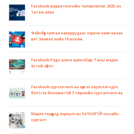
Facebook маркетингийн төлөвлөгөө: 2025 он
татаж авах
Фэйсбүүк хаягаа хакеруудаас хэрхэн хамгаалах
вэ? Заавал хийх 10 алхам.
Facebook Page шинэ хувилбар: Таны мэдэх
ёстой зүйлс
Facebook сурталчилгаа хүргэх хэрэглэгчдээ
бэлтгэх боломжтой 3 төрлийн сурталчилгаа
Маркетерүүдэд зориулсан 54 ҮНЭГҮЙ онлайн
сургалт