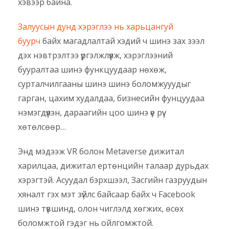
хэвээр байна.
Залуусын дунд хэрэглээ нь харьцангуй
буурч
байх магадлалтай хэдий ч шинэ зах зээл
дэх нэвтрэлтээ үргэлжлүүлж, хэрэглээний
бууралтаа шинэ функцуудаар нөхөж,
сурталчилгааны шинэ шинэ боломжууудыг
гарган, цахим худалдаа, бизнесийн фунцуудаа
нэмэгдүүлэн, дараагийн цоо шинэ үе рүү
хөтөлсөөр…
Энд мэдээж VR болон Metaverse дижитал
харилцаа, дижитал ертөнцийн талаар дурьдах
хэрэгтэй. Асуудал бэрхшээл, Засгийн газруудын
хяналт гэх мэт зүйлс байсаар байх ч Facebook
шинэ түвшинд, олон чиглэлд хөгжих, өсөх
боломжтой гэдэг нь ойлгомжтой.