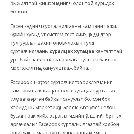
амжилттай жишээнүүдийг ч олонтой дурьдах
болсон.
Гэсэн хэдий ч сурталчилгааны кампанит ажил
бүрийн хувьд уг систем тест хийх, үр дүн дээр
тулгуурлан дахин оновчлохын тулд
сурталчилгааны
суралцах хугацаа
хангалттай
урт байх зайлшгүй шаардлага тулгарч байгааг
мэргэжилтнүүд сануулцгааж байна.
Facebook-н зүгээс сурталчилгаа эрхлэгчдийг
кампанит ажлын үргэлжлэх хугацааг уртасгах,
илүү тэвчээртэй байхыг сануулах болсон бол
хариуд нь маркетерүүд Google Analytics болон
бусад трак хийх, хэрэглэгчдийн үйлдлийг бүртгэх
аргачлалыг Facebook сурталчилгаатай холбон
ашиглах замаар сурталчилгааны үр дүнгээ