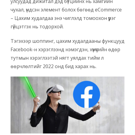
улсуудад дижитал дэд бүтцийнх нь хамгийн
чухал, үндсэн элемент болох бөгөөд eCommerce
– Цахим худалдаа энэ чиглэлд томоохон үүрэг
гүйцэтгэх нь тодорхой.
Тэгэхээр шоппинг, цахим худалдааны функцууд
Facebook-н хэрэглээнд нэмэгдэн, хүмүүсийн өдөр
тутмын хэрэглээтэй нягт уялдах тийм л
өөрчлөлтийг 2022 онд бид харах нь.