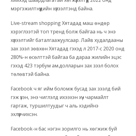
мэргэжилтнүүдийн хүлээлтэнд байна.
Live-stream shopping Хятадад маш өндөр
хэрэглээтэй топ тренд болж байгаа нь ч энэ
хүлээлтийг баталгаажуулсаар. Лайв худалдааны
зах зээл зөвхөн Хятадад гэхэд л 2017-с 2020 онд
280%-н өсөлттэй байгаа ба дараа жилийн эцэс
гэхэд 423 тэрбум ам.долларын зах зээл болох
төлөвтэй байна.
Facebook ч яг ийм боломж бусад зах зээлд бий
гэж үзэн, энэ чиглэлд ихээхэн хүч чармайлт
гаргаж, туршилтуудыг ч аль хэдийнэ
эхлүүлчихсэн.
Facebook-н бас нэгэн зорилго нь хөгжиж буй