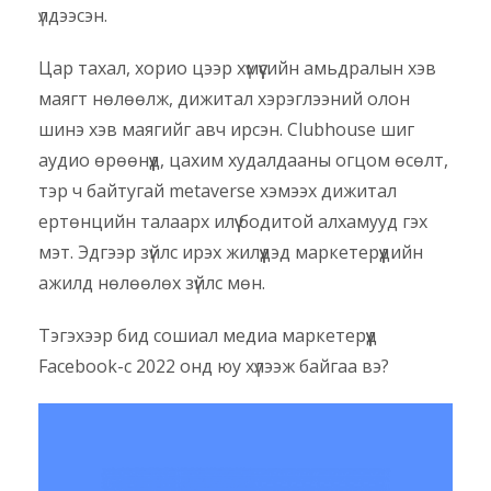
үлдээсэн.
Цар тахал, хорио цээр хүмүүсийн амьдралын хэв
маягт нөлөөлж, дижитал хэрэглээний олон
шинэ хэв маягийг авч ирсэн. Clubhouse шиг
аудио өрөөнүүд, цахим худалдааны огцом өсөлт,
тэр ч байтугай metaverse хэмээх дижитал
ертөнцийн талаарх илүү бодитой алхамууд гэх
мэт. Эдгээр зүйлс ирэх жилүүдэд маркетерүүдийн
ажилд нөлөөлөх зүйлс мөн.
Тэгэхээр бид сошиал медиа маркетерүүд
Facebook-с 2022 онд юу хүлээж байгаа вэ?