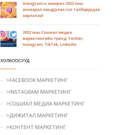
Instagram-н захирал 2022 оны
анхаарал хандуулах гол талбаруудаа
зарлалаа!
2022 оны Сошиал медиа
маркетингийн тренд: Twitter,
Instagram, TikTok, LinkedIn
ХОЛБООСУУД
>FACEBOOK МАРКЕТИНГ
>INSTAGRAM МАРКЕТИНГ
>СОШИАЛ МЕДИА МАРКЕТИНГ
>ДИЖИТАЛ МАРКЕТИНГ
>КОНТЕНТ МАРКЕТИНГ