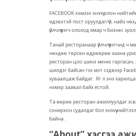
FACEBOOK хэмээх энэхүү олон нийтий
идэвхтэй пост оруулдаггүй, найз нө
үйлчлүүлэгч олоход ямар ч бизнес эрх
Танай ресторанаар үйлчлүүлэгчид ч мө
нөхдөө төрсөн өдрөөрөө хаана урих, 
ресторан цоо шинэ меню гаргасан, 
шилдэг байсан гэх мэт сэдвээр Face
хуваалцаж байдаг. Яг л энэ харилц
нэмэр заавал байх ёстой.
Та өөрөө ресторан ажиллуулдаг эсв
сонирхон судалдаг бол энэхүү нийтлэ
байна .
“About
”
хэсгээ аж