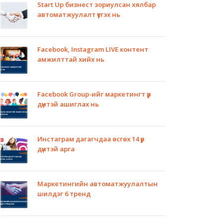
Start Up бизнест зориулсан хялбар
автоматжуулалт үүсгэх нь
Facebook, Instagram LIVE контент
амжилттай хийх нь
Facebook Group-ийг маркетингт үр
дүнтэй ашиглах нь
Инстаграм дагагчдаа өсгөх 14 үр
дүнтэй арга
Маркетингийн автоматжуулалтын
шилдэг 6 тренд