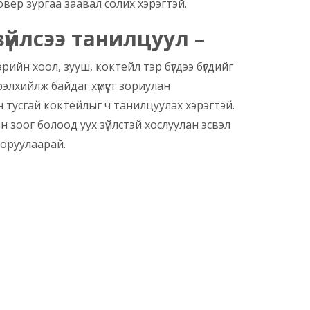
ковер зургаа заавал солих хэрэгтэй.
зүйлсээ танилцуул
–
ийн хоол, зууш, коктейл тэр бүгдээ бүгдийг
элхийлж байдаг хүмүүст зориулан
 тусгай коктейлыг ч танилцуулах хэрэгтэй.
н зоог болоод уух зүйлстэй хослуулан эсвэл
 оруулаарай.