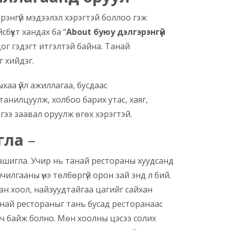
рэнгүй мэдээлэл хэрэгтэй боллоо гэж
бүүкт хандах ба “
About буюу дэлгэрэнгүй
дог гэдэгт итгэлтэй байна. Танай
г хийдэг.
хаа үйл ажиллагаа, бусдаас
анилцуулж, холбоо барих утас, хаяг,
гээ заавал оруулж өгөх хэрэгтэй.
гла
–
ашигла. Учир нь танай рестораны хуудсанд
лчилгааны үнэ төлбөргүй орон зай энд л бий.
ан хоол, найзуудтайгаа цагийг сайхан
танай рестораныг тань бусад ресторанаас
н ч байж болно. Мөн хоолны цэсээ солих