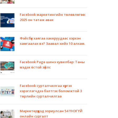
Facebook маркетингийн төлөвлөгөө:
2025 он татаж авах
Фэйсбүүк хаягаа хакеруудаас хэрхэн
хамгаалах вэ? Заавал хийх 10 алхам.
Facebook Page шинэ хувилбар: Таны
мэдэх ёстой зүйлс
Facebook сурталчилгаа хүргэх
хэрэглэгчдээ бэлтгэх боломжтой 3
төрлийн сурталчилгаа
Маркетерүүдэд зориулсан 54 ҮНЭГҮЙ
онлайн сургалт