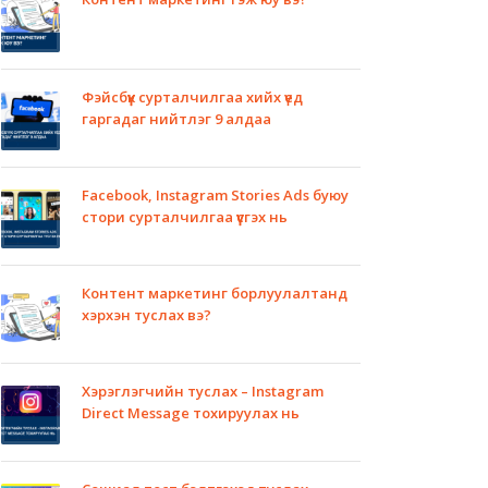
Фэйсбүүк сурталчилгаа хийх үед
гаргадаг нийтлэг 9 алдаа
Facebook, Instagram Stories Ads буюу
стори сурталчилгаа үүсгэх нь
Контент маркетинг борлуулалтанд
хэрхэн туслах вэ?
Хэрэглэгчийн туслах – Instagram
Direct Message тохируулах нь