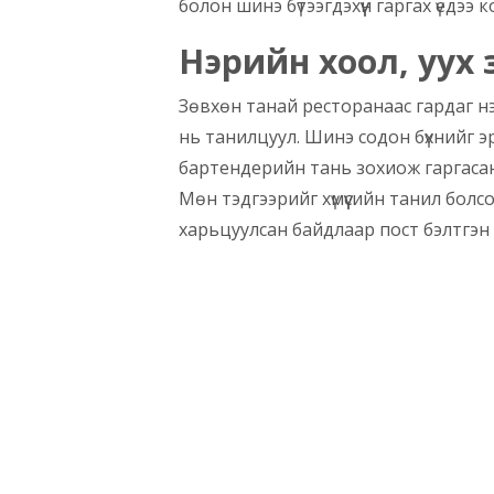
болон шинэ бүтээгдэхүүн гаргах үедээ 
Нэрийн хоол, уух 
Зөвхөн танай ресторанаас гардаг нэр
нь танилцуул. Шинэ содон бүхнийг эр
бартендерийн тань зохиож гаргасан
Мөн тэдгээрийг хүмүүсийн танил болсо
харьцуулсан байдлаар пост бэлтгэн