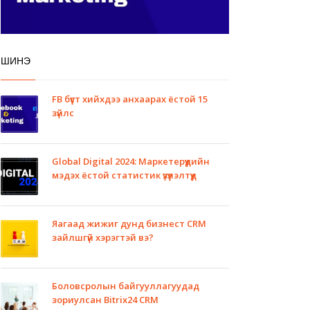
ШИНЭ
FB бүүст хийхдээ анхаарах ёстой 15
зүйлс
Global Digital 2024: Маркетерүүдийн
мэдэх ёстой статистик үзүүлэлтүүд
Яагаад жижиг дунд бизнест CRM
зайлшгүй хэрэгтэй вэ?
Боловсролын байгууллагуудад
зориулсан Bitrix24 CRM