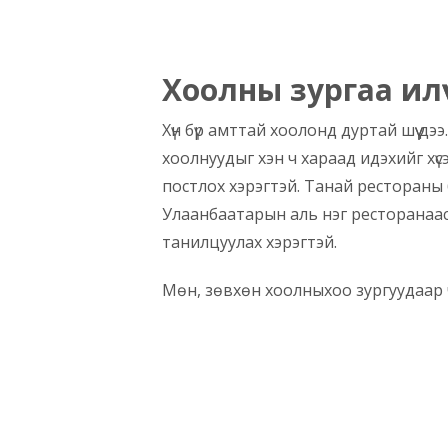
Хоолны зургаа илү
Хүн бүр амттай хоолонд дуртай шүү д
хоолнуудыг хэн ч хараад идэхийг хүс
постлох хэрэгтэй. Танай рестораны 
Улаанбаатарын аль нэг ресторанаас и
танилцуулах хэрэгтэй.
Мөн, зөвхөн хоолныхоо зургуудаар 