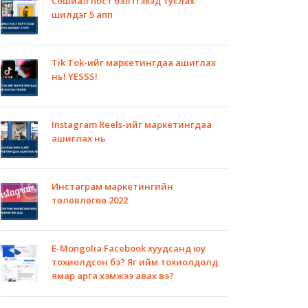
Сошиал пост бэлтгэхэд туслах
шилдэг 5 апп
Tik Tok-ийг маркетингдаа ашиглах
нь! YESSS!
Instagram Reels-ийг маркетингдаа
ашиглах нь
Инстаграм маркетингийн
төлөвлөгөө 2022
E-Mongolia Facebook хуудсанд юу
тохиолдсон бэ? Яг ийм тохиолдолд
ямар арга хэмжээ авах вэ?