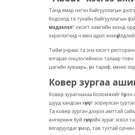
Танд ямар нэгэн байгууллагын дэлгэ
бодоход та тухайн байгууллагын фэйс
мэдээлэл
” хэсэгт хамгийн эхэнд ор
хэрэглэгчид ч мөн адил энэхүү үйлдлий
Тийм учраас та энэ хэсэгт рестораны
ялгарах онцлогийнхоо талаар товч т
цагийн хуваарь, үнэ тариф, меню зэр
Ковер зургаа аши
Ковер зурагныхаа боломжийг бүрэн 
шууд хандсан хүмүүст зориулсан сурта
Та ковер зурган дээрээ амттай сайх
өнгөрөөж буй хүмүүсийн зураг эсвэл 
ялгаруулдаг үзмэр, тав тухтай орчи