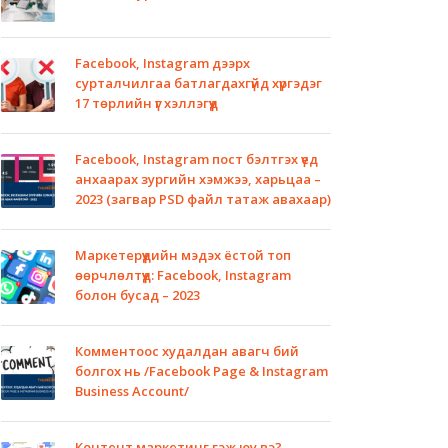
Facebook, Instagram дээрх
сурталчилгаа батлагдахгүйд хүргэдэг
17 төрлийн үг хэллэгүүд
Facebook, Instagram пост бэлтгэх үед
анхаарах зургийн хэмжээ, харьцаа –
2023 (загвар PSD файл татаж авахаар)
Маркетерүүдийн мэдэх ёстой топ
өөрчлөлтүүд: Facebook, Instagram
болон бусад – 2023
Комментоос худалдан авагч бий
болгох нь /Facebook Page & Instagram
Business Account/
Контент маркетинг гэж юу вэ?