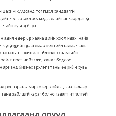
н цахим хуудсанд тогтмол ханддаггүй,
хдийнхөө зөвлөгөө, мэдээллийг анхаардаггүй
лэгчийн хувьд бэрх.
н адил өдөр бүр хаана үдийн хоол идэх, найз
бүсгүйчүүдийн үдэш ямар коктейл шимэх, аль
хаанахын тохижилт, үйлчилгээ хамгийн
book-т пост нийтэлж, санал бодлоо
ан ярианд бизнес эрхлэгч таны өөрийн хувь
эл рестораны маркетер хийдэг, энэ талаар
л танд зайлшгүй хэрэг болно гэдэгт итгэлтэй
иллагаанд оруул
–