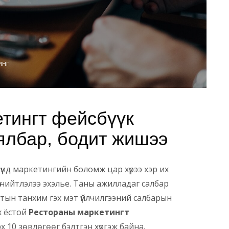
ИНГ
тингт фейсбүүк
хялбар, бодит жишээ
үүнд маркетингийн боломж цар хүрээ хэр их
үү нийтлэлээ эхэлье. Таны ажилладаг салбар
алтын танхим гэх мэт үйлчилгээний салбарын
х ёстой
Рестораны маркетингт
 10 зөвлөгөөг бэлтгэн хүргэж байна.