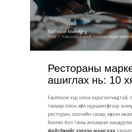
Nathouse Marketing
10/08
/
PUBLISHED IN
БЛОГ
,
СОШИАЛ МЕДИА МАРКЕТ
Рестораны марке
ашиглах нь: 10 
Facebook хэр олон хэрэглэгчидтэй, т
талаар олон зүйл нуршихгүйгээр энэх
ресторан, зоогийн газар, хүлээн ав
бизнес бол таны анхаарал хандуула
фейсбүүкийг хэрхэн ашиглах
талаарх