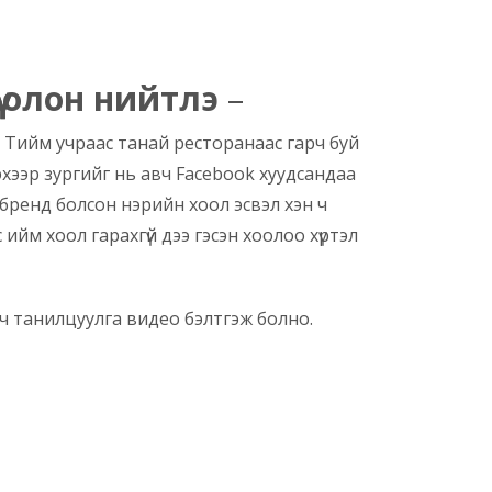
ү олон нийтлэ
–
ээ. Тийм учраас танай ресторанаас гарч буй
эхээр зургийг нь авч Facebook хуудсандаа
бренд болсон нэрийн хоол эсвэл хэн ч
йм хоол гарахгүй дээ гэсэн хоолоо хүртэл
ч танилцуулга видео бэлтгэж болно.