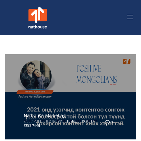
Nathouse Marketing
2/03
/
PUBLISHED IN
БЛОГ
,
ШИЛДЭГ КОНТЕНТ
0
БҮТЭЭГЧИД