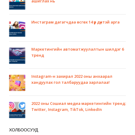
ашиглах нь
Инстаграм дагагчдаа өсгөх 14 үр дүнтэй арга
Маркетингийн автоматжуулалтын шилдэг 6
тренд
Instagram-н захирал 2022 оны анхаарал
хандуулах гол талбаруудаа зарлалаа!
2022 оны Сошиал медиа маркетингийн тренд:
Twitter, Instagram, TikTok, LinkedIn
ХОЛБООСУУД