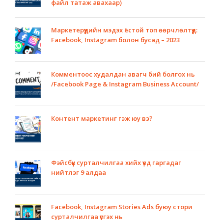
файл татаж авахаар)
Маркетерүүдийн мэдэх ёстой топ өөрчлөлтүүд:
Facebook, Instagram болон бусад – 2023
Комментоос худалдан авагч бий болгох нь
/Facebook Page & Instagram Business Account/
Контент маркетинг гэж юу вэ?
Фэйсбүүк сурталчилгаа хийх үед гаргадаг
нийтлэг 9 алдаа
Facebook, Instagram Stories Ads буюу стори
сурталчилгаа үүсгэх нь