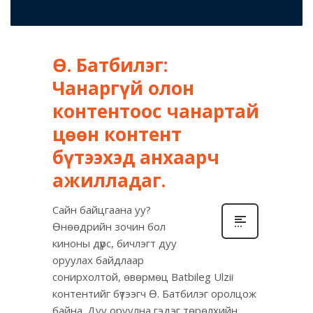
Ө. Батбилэг:
Чанаргүй олон
контентоос чанартай
цөөн контент
бүтээхэд анхаарч
ажилладаг.
Сайн байцгаана уу?
Өнөөдрийн зочин бол
киноны дүрс, бичлэгт дуу
оруулах байдлаар
сонирхолтой, өвөрмөц Batbileg Ulzii
контентийг бүтээгч Ө. Батбилэг оролцож
байна. Дуу оруулна гэдэг төрөлхийн