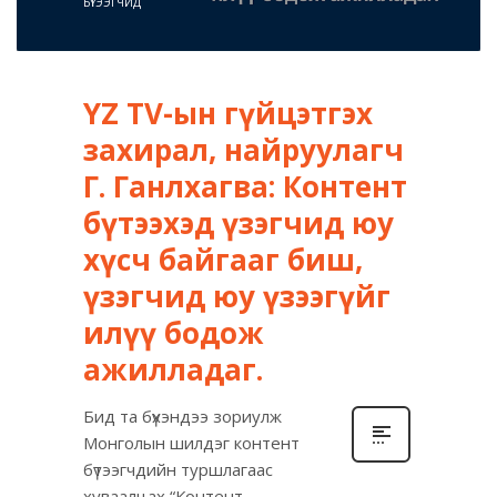
БҮТЭЭГЧИД
YZ TV-ын гүйцэтгэх
захирал, найруулагч
Г. Ганлхагва: Контент
бүтээхэд үзэгчид юу
хүсч байгааг биш,
үзэгчид юу үзээгүйг
илүү бодож
ажилладаг.
Бид та бүхэндээ зориулж
Монголын шилдэг контент
бүтээгчдийн туршлагаас
хуваалцах “Контент