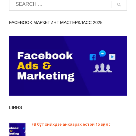
FACEBOOK МАРКЕТИНГ МАСТЕРКЛАСС 2025
ШИНЭ
FB бүүст хийхдээ анхаарах ёстой 15 зүйлс