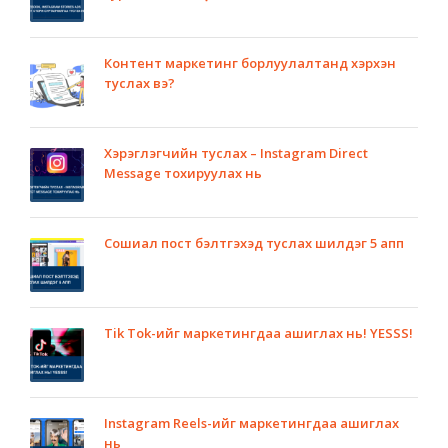
Контент маркетинг борлуулалтанд хэрхэн
туслах вэ?
Хэрэглэгчийн туслах – Instagram Direct
Message тохируулах нь
Сошиал пост бэлтгэхэд туслах шилдэг 5 апп
Tik Tok-ийг маркетингдаа ашиглах нь! YESSS!
Instagram Reels-ийг маркетингдаа ашиглах
нь