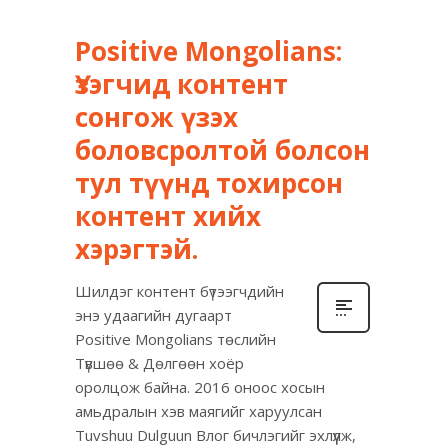
Positive Mongolians:
Үзэгчид контент
сонгож үзэх
боловсролтой болсон
тул түүнд тохирсон
контент хийх
хэрэгтэй.
Шилдэг контент бүтээгчдийн
энэ удаагийн дугаарт
Positive Mongolians төслийн
Түвшөө & Дөлгөөн хоёр
оролцож байна. 2016 оноос хосын
амьдралын хэв маягийг харуулсан
Tuvshuu Dulguun Влог бичлэгийг эхлүүлж,