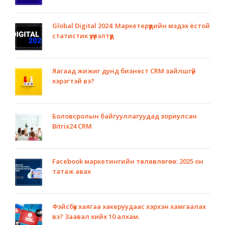
Global Digital 2024: Маркетерүүдийн мэдэх ёстой
статистик үзүүлэлтүүд
Яагаад жижиг дунд бизнест CRM зайлшгүй
хэрэгтэй вэ?
Боловсролын байгууллагуудад зориулсан
Bitrix24 CRM
Facebook маркетингийн төлөвлөгөө: 2025 он
татаж авах
Фэйсбүүк хаягаа хакеруудаас хэрхэн хамгаалах
вэ? Заавал хийх 10 алхам.