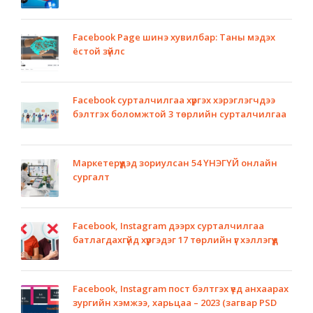
Facebook Page шинэ хувилбар: Таны мэдэх
ёстой зүйлс
Facebook сурталчилгаа хүргэх хэрэглэгчдээ
бэлтгэх боломжтой 3 төрлийн сурталчилгаа
Маркетерүүдэд зориулсан 54 ҮНЭГҮЙ онлайн
сургалт
Facebook, Instagram дээрх сурталчилгаа
батлагдахгүйд хүргэдэг 17 төрлийн үг хэллэгүүд
Facebook, Instagram пост бэлтгэх үед анхаарах
зургийн хэмжээ, харьцаа – 2023 (загвар PSD