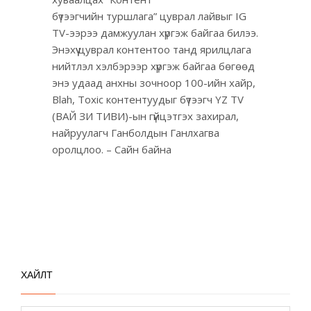
бүтээгчийн туршлага” цуврал лайвыг IG
TV-ээрээ дамжуулан хүргэж байгаа билээ.
Энэхүү цуврал контентоо танд ярилцлага
нийтлэл хэлбэрээр хүргэж байгаа бөгөөд
энэ удаад анхны зочноор 100-ийн хайр,
Blah, Toxic контентуудыг бүтээгч YZ TV
(ВАЙ ЗИ ТИВИ)-ын гүйцэтгэх захирал,
найруулагч Ганболдын Ганлхагва
оролцлоо. – Сайн байна
ХАЙЛТ