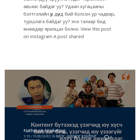
авьяас байдаг уу? Удаан хугацааны
бэлтгэлийн үр дүнд бий болсон ур чадвар,
туршлага байдаг уу? энэ талаар бид
өнөөдөр ярилцах болно. View this post
on Instagram A post shared
Nathouse Marketing
1/19
/
PUBLISHED IN
БЛОГ
,
ШИЛДЭГ КОНТЕНТ
0