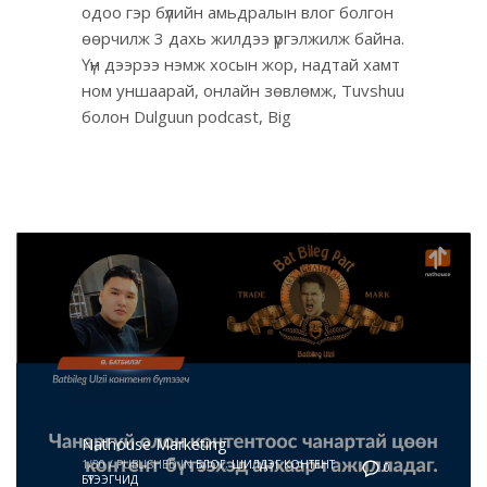
одоо гэр бүлийн амьдралын влог болгон
өөрчилж 3 дахь жилдээ үргэлжилж байна.
Үүн дээрээ нэмж хосын жор, надтай хамт
ном уншаарай, онлайн зөвлөмж, Tuvshuu
болон Dulguun podcast, Big
Nathouse Marketing
1/30
/
PUBLISHED IN
БЛОГ
,
ШИЛДЭГ КОНТЕНТ
0
БҮТЭЭГЧИД