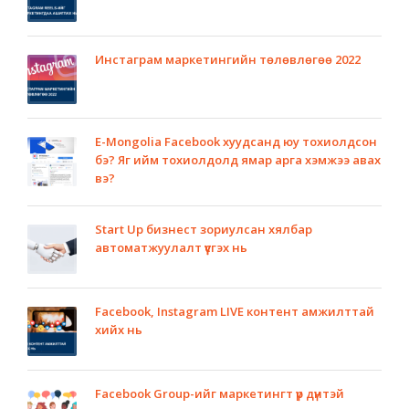
Инстаграм маркетингийн төлөвлөгөө 2022
E-Mongolia Facebook хуудсанд юу тохиолдсон
бэ? Яг ийм тохиолдолд ямар арга хэмжээ авах
вэ?
Start Up бизнест зориулсан хялбар
автоматжуулалт үүсгэх нь
Facebook, Instagram LIVE контент амжилттай
хийх нь
Facebook Group-ийг маркетингт үр дүнтэй