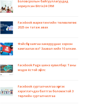
Боловсролын байгууллагуудад
зориулсан Bitrix24 CRM
Facebook маркетингийн төлөвлөгөө:
2025 он татаж авах
Фэйсбүүк хаягаа хакеруудаас хэрхэн
хамгаалах вэ? Заавал хийх 10 алхам.
Facebook Page шинэ хувилбар: Таны
мэдэх ёстой зүйлс
Facebook сурталчилгаа хүргэх
хэрэглэгчдээ бэлтгэх боломжтой 3
төрлийн сурталчилгаа