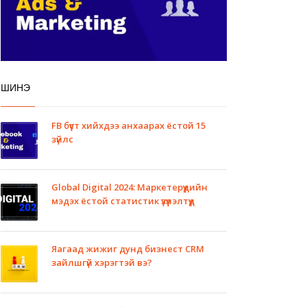
ШИНЭ
FB бүүст хийхдээ анхаарах ёстой 15
зүйлс
Global Digital 2024: Маркетерүүдийн
мэдэх ёстой статистик үзүүлэлтүүд
Яагаад жижиг дунд бизнест CRM
зайлшгүй хэрэгтэй вэ?