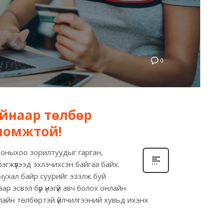
0
айнаар төлбөр
оломжтой!
7 оныхоо зорилтуудыг гарган,
гжүүлээд эхлэчихсэн байгаа байх.
 чухал байр суурийг эзэлж буй
р эсвэл бүр үнэгүй авч болох онлайн
нлайн төлбөртэй үйлчилгээний хувьд ихэнх