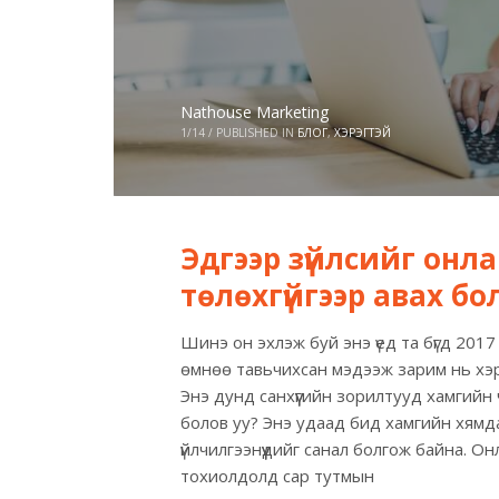
Nathouse Marketing
1/14
/
PUBLISHED IN
БЛОГ
,
ХЭРЭГТЭЙ
Эдгээр зүйлсийг онл
төлөхгүйгээр авах б
Шинэ он эхлэж буй энэ үед та бүгд 201
өмнөө тавьчихсан мэдээж зарим нь хэрэ
Энэ дунд санхүүгийн зорилтууд хамгийн
болов уу? Энэ удаад бид хамгийн хямдаа
үйлчилгээнүүдийг санал болгож байна. О
тохиолдолд сар тутмын