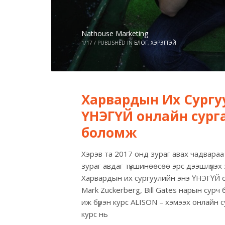
Nathouse Marketing
1/17
/
PUBLISHED IN
БЛОГ
,
ХЭРЭГТЭЙ
Харвардын Их Сургу
ҮНЭГҮЙ онлайн сург
боломж
Хэрэв та 2017 онд зураг авах чадвара
зураг авдаг түвшинөөсөө эрс дээшлүүлэ
Харвардын их сургуулийн энэ ҮНЭГҮЙ о
Mark Zuckerberg, Bill Gates нарын сурч
иж бүрэн курс ALISON – хэмээх онлайн 
курс нь