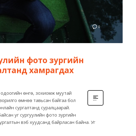
0
улийн фото зургийн
алтанд хамрагдах
а одоогийн өнгө, зохиомж муутай
х зорилго өмнөө тавьсан байгаа бол
нлайн сургалтанд суралцаарай.
 байсан уг сургуулийн фото зургийн
сургалтын вэб хуудсанд байрласан байна. Уг