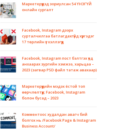
Маркетерүүдэд зориулсан 54 ҮНЭГҮЙ
онлайн сургалт
Facebook, Instagram дээрх
сурталчилгаа батлагдахгүйд хүргэдэг
17 төрлийн үг хэллэгүүд
Facebook, Instagram пост бэлтгэх үед
анхаарах зургийн хэмжээ, харьцаа –
2023 (загвар PSD файл татаж авахаар)
Маркетерүүдийн мэдэх ёстой топ
өөрчлөлтүүд: Facebook, Instagram
болон бусад – 2023
Комментоос худалдан авагч бий
болгох нь /Facebook Page & Instagram
Business Account/