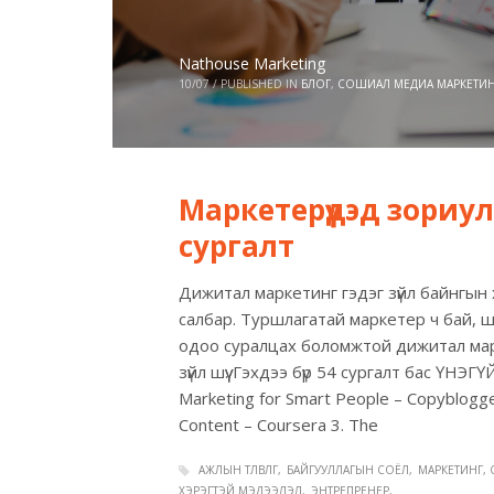
Nathouse Marketing
10/07
/
PUBLISHED IN
БЛОГ
,
СОШИАЛ МЕДИА МАРКЕТИ
Маркетерүүдэд зориу
сургалт
Дижитал маркетинг гэдэг зүйл байнгын
салбар. Туршлагатай маркетер ч бай, ш
одоо суралцах боломжтой дижитал мар
зүйл шүү. Гэхдээ бүр 54 сургалт бас ҮНЭГ
Marketing for Smart People – Copyblogger
Content – Coursera 3. The
АЖЛЫН ТӨЛӨВЛӨГӨӨ
БАЙГУУЛЛАГЫН СОЁЛ
МАРКЕТИНГ,
ХЭРЭГТЭЙ МЭДЭЭЛЭЛ
ЭНТРЕПРЕНЕР