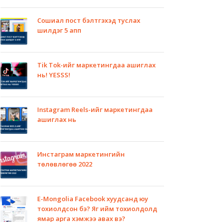
Сошиал пост бэлтгэхэд туслах
шилдэг 5 апп
Tik Tok-ийг маркетингдаа ашиглах
нь! YESSS!
Instagram Reels-ийг маркетингдаа
ашиглах нь
Инстаграм маркетингийн
төлөвлөгөө 2022
E-Mongolia Facebook хуудсанд юу
тохиолдсон бэ? Яг ийм тохиолдолд
ямар арга хэмжээ авах вэ?