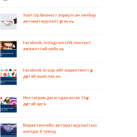
Start Up бизнест зориулсан хялбар
автоматжуулалт үүсгэх нь
Facebook, Instagram LIVE контент
амжилттай хийх нь
Facebook Group-ийг маркетингт үр
дүнтэй ашиглах нь
Инстаграм дагагчдаа өсгөх 14 үр
дүнтэй арга
Маркетингийн автоматжуулалтын
шилдэг 6 тренд