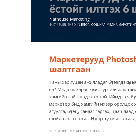
Nathouse Marketing
4/17
/
PUBLISHED IN
БЛОГ
,
СОШИАЛ МЕДИА МАРКЕТИН
Маркетерууд Photosh
шалтгаан
Таны хариуцан ажилладаг бүтээгдэхүүн ү
вэ? Мэдээж хэрэг хүмүүст сурталчилж тани
хамгийн сайн мэдэх ёстой. Иймдээ ч бү
маркетер бид хамгийн ихээр оролцох 
агуулга, бүтэц, санааг гаргах, цаашлаад
шийдвэрлэх ажил. Өдөр тутмын ажилд
КОНТЕНТ МАРКЕТИНГ
СУРГАЛТ