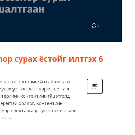
Г
0
op сурах ёстойг илтгэх 6
йлчилгээг хэн хамгийн сайн мэдэх
улах үүрэг хүлээсэн маркетер та л
х төрлийн контентийн гүйцэтгэлд
хэрэгтэй болдог. Контентийн
 ямар нэгэн аргаар гүйцэтгэх нь таны
 тань