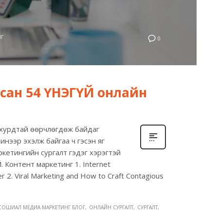
НГ
0
лсан 54 ҮНЭГҮЙ онлайн
 хурдтай өөрчлөгдөж байдаг
инээр эхэлж байгаа ч гэсэн яг
кетингийн сургалт гэдэг хэрэгтэй
ҮЙ. Контент маркетинг 1. Internet
 2. Viral Marketing and How to Craft Contagious
 СОШИАЛ МЕДИА МАРКЕТИНГ БЛОГ
ОНЛАЙН СУРГАЛТ
СУРГАЛТ