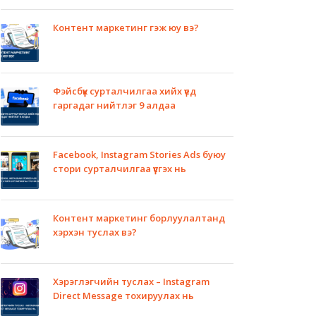
Контент маркетинг гэж юу вэ?
Фэйсбүүк сурталчилгаа хийх үед
гаргадаг нийтлэг 9 алдаа
Facebook, Instagram Stories Ads буюу
стори сурталчилгаа үүсгэх нь
Контент маркетинг борлуулалтанд
хэрхэн туслах вэ?
Хэрэглэгчийн туслах – Instagram
Direct Message тохируулах нь