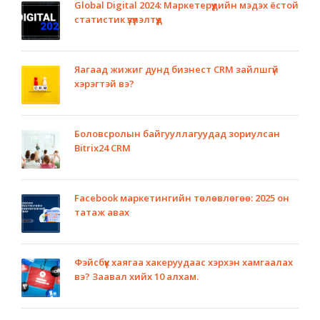
Global Digital 2024: Маркетерүүдийн мэдэх ёстой
статистик үзүүлэлтүүд
Яагаад жижиг дунд бизнест CRM зайлшгүй
хэрэгтэй вэ?
Боловсролын байгууллагуудад зориулсан
Bitrix24 CRM
Facebook маркетингийн төлөвлөгөө: 2025 он
татаж авах
Фэйсбүүк хаягаа хакеруудаас хэрхэн хамгаалах
вэ? Заавал хийх 10 алхам.