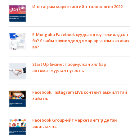
Инстаграм маркетингийн төлөвлөгөө 2022
E-Mongolia Facebook хуудсанд юу тохиолдсон
бэ? Яг ийм тохиолдолд ямар арга хэмжээ авах
вэ?
Start Up бизнест зориулсан хялбар
автоматжуулалт үүсгэх нь
Facebook, Instagram LIVE контент амжилттай
хийх нь
Facebook Group-ийг маркетингт үр дүнтэй
ашиглах нь