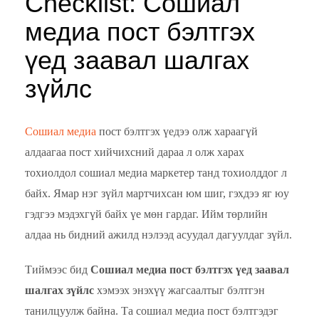
Checklist: Сошиал
медиа пост бэлтгэх
үед заавал шалгах
зүйлс
Сошиал медиа
пост бэлтгэх үедээ олж хараагүй
алдаагаа пост хийчихсний дараа л олж харах
тохиолдол сошиал медиа маркетер танд тохиолддог л
байх. Ямар нэг зүйл мартчихсан юм шиг, гэхдээ яг юу
гэдгээ мэдэхгүй байх үе мөн гардаг. Ийм төрлийн
алдаа нь бидний ажилд нэлээд асуудал дагуулдаг зүйл.
Тиймээс бид
Сошиал медиа пост бэлтгэх үед заавал
шалгах зүйлс
хэмээх энэхүү жагсаалтыг бэлтгэн
танилцуулж байна. Та сошиал медиа пост бэлтгэдэг