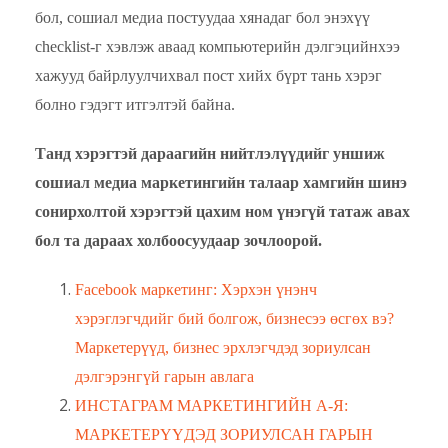
бол, сошиал медиа постуудаа хянадаг бол энэхүү
checklist-г хэвлэж аваад компьютерийн дэлгэцийнхээ
хажууд байрлуулчихвал пост хийх бүрт тань хэрэг
болно гэдэгт итгэлтэй байна.
Танд хэрэгтэй дараагийн нийтлэлүүдийг уншиж
сошиал медиа маркетингийн талаар хамгийн шинэ
сонирхолтой хэрэгтэй цахим ном үнэгүй татаж авах
бол та дараах холбоосуудаар зочлоорой.
Facebook маркетинг: Хэрхэн үнэнч
хэрэглэгчдийг бий болгож, бизнесээ өсгөх вэ?
Маркетерүүд, бизнес эрхлэгчдэд зориулсан
дэлгэрэнгүй гарын авлага
ИНСТАГРАМ МАРКЕТИНГИЙН А-Я:
МАРКЕТЕРҮҮДЭД ЗОРИУЛСАН ГАРЫН