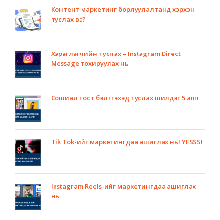
Контент маркетинг борлуулалтанд хэрхэн
туслах вэ?
Хэрэглэгчийн туслах – Instagram Direct
Message тохируулах нь
Сошиал пост бэлтгэхэд туслах шилдэг 5 апп
Tik Tok-ийг маркетингдаа ашиглах нь! YESSS!
Instagram Reels-ийг маркетингдаа ашиглах
нь