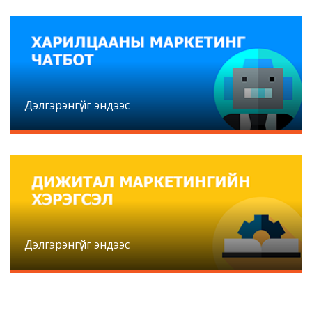
Дэлгэрэнгүйг эндээс
Дэлгэрэнгүйг эндээс