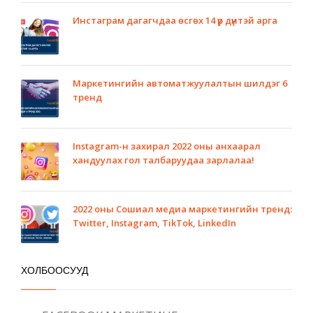
Инстаграм дагагчдаа өсгөх 14 үр дүнтэй арга
Маркетингийн автоматжуулалтын шилдэг 6
тренд
Instagram-н захирал 2022 оны анхаарал
хандуулах гол талбаруудаа зарлалаа!
2022 оны Сошиал медиа маркетингийн тренд:
Twitter, Instagram, TikTok, LinkedIn
ХОЛБООСУУД