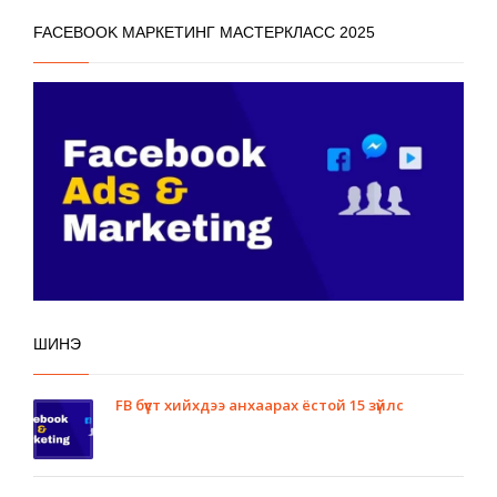
FACEBOOK МАРКЕТИНГ МАСТЕРКЛАСС 2025
ШИНЭ
FB бүүст хийхдээ анхаарах ёстой 15 зүйлс