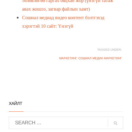
төлөвлөгөө гаргах бяцхан жор (үнэгүй татаж
авах жишээ, загвар файлын хамт)
Сошиал медиад видео контент бэлтгэхэд
хэрэгтэй 10 сайт: Үнэгүй
TAGGED UNDER:
МАРКЕТИНГ
,
СОШИАЛ МЕДИА МАРКЕТИНГ
ХАЙЛТ