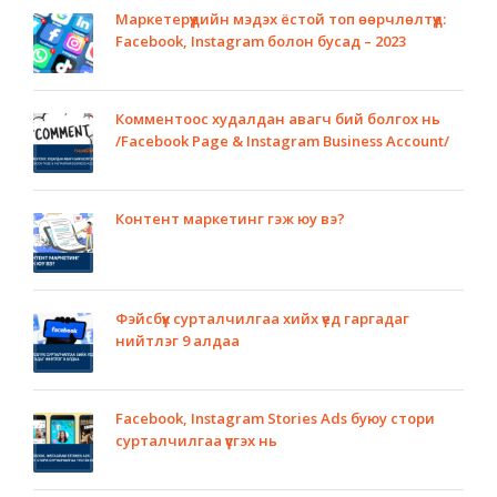
Маркетерүүдийн мэдэх ёстой топ өөрчлөлтүүд:
Facebook, Instagram болон бусад – 2023
Комментоос худалдан авагч бий болгох нь
/Facebook Page & Instagram Business Account/
Контент маркетинг гэж юу вэ?
Фэйсбүүк сурталчилгаа хийх үед гаргадаг
нийтлэг 9 алдаа
Facebook, Instagram Stories Ads буюу стори
сурталчилгаа үүсгэх нь