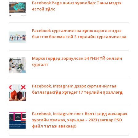
Facebook Page шинэ хувилбар: Таны мэдэх
ёстой зүйлс
Facebook сурталчилгаа хүргэх хэрэглэгчдээ
бэлтгэх боломжтой 3 төрлийн сурталчилгаа
Маркетерүүдэд зориулсан 54 ҮНЭГҮЙ онлайн
сургалт
Facebook, Instagram дээрх сурталчилгаа
батлагдахгүйд хүргэдэг 17 төрлийн үг хэллэгүүд
Facebook, Instagram пост бэлтгэх үед анхаарах
зургийн хэмжээ, харьцаа – 2023 (загвар PSD
файл татаж авахаар)