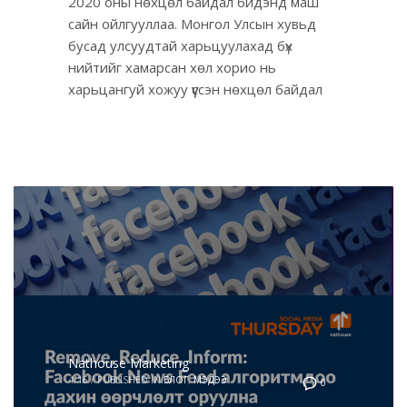
2020 оны нөхцөл байдал бидэнд маш
сайн ойлгууллаа. Монгол Улсын хувьд
бусад улсуудтай харьцуулахад бүх
нийтийг хамарсан хөл хорио нь
харьцангуй хожуу үүссэн нөхцөл байдал
Nathouse Marketing
4/16
/
PUBLISHED IN
БЛОГ
,
МЭДЭЭ
0