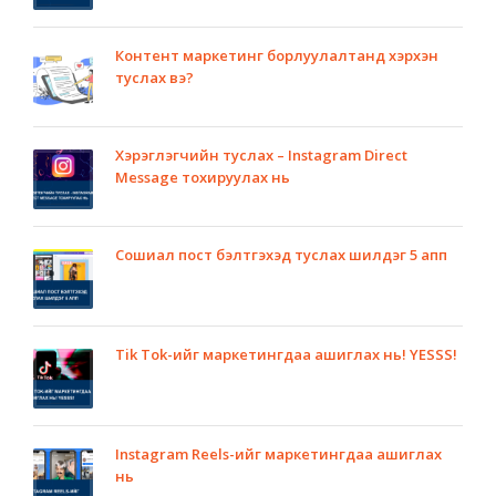
Контент маркетинг борлуулалтанд хэрхэн
туслах вэ?
Хэрэглэгчийн туслах – Instagram Direct
Message тохируулах нь
Сошиал пост бэлтгэхэд туслах шилдэг 5 апп
Tik Tok-ийг маркетингдаа ашиглах нь! YESSS!
Instagram Reels-ийг маркетингдаа ашиглах
нь