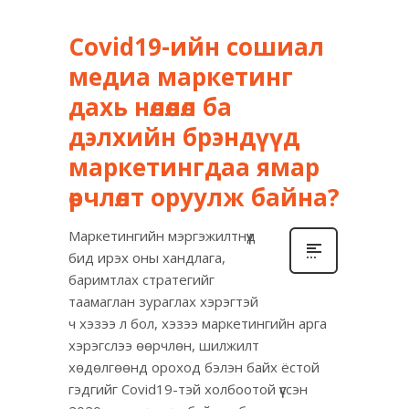
Covid19-ийн сошиал
медиа маркетинг
дахь нөлөөлөл ба
дэлхийн брэндүүд
маркетингдаа ямар
өөрчлөлт оруулж байна?
Маркетингийн мэргэжилтнүүд
бид ирэх оны хандлага,
баримтлах стратегийг
таамаглан зураглах хэрэгтэй
ч хэзээ л бол, хэзээ маркетингийн арга
хэрэгслээ өөрчлөн, шилжилт
хөдөлгөөнд ороход бэлэн байх ёстой
гэдгийг Covid19-тэй холбоотой үүссэн