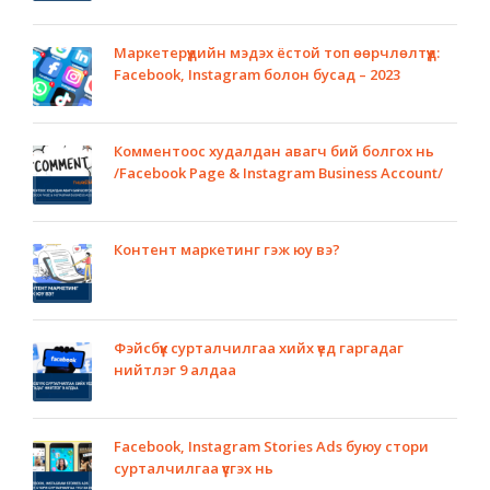
Маркетерүүдийн мэдэх ёстой топ өөрчлөлтүүд:
Facebook, Instagram болон бусад – 2023
Комментоос худалдан авагч бий болгох нь
/Facebook Page & Instagram Business Account/
Контент маркетинг гэж юу вэ?
Фэйсбүүк сурталчилгаа хийх үед гаргадаг
нийтлэг 9 алдаа
Facebook, Instagram Stories Ads буюу стори
сурталчилгаа үүсгэх нь