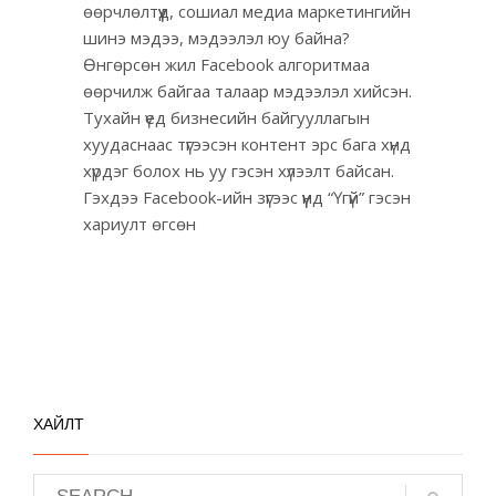
өөрчлөлтүүд, сошиал медиа маркетингийн
шинэ мэдээ, мэдээлэл юу байна?
Өнгөрсөн жил Facebook алгоритмаа
өөрчилж байгаа талаар мэдээлэл хийсэн.
Тухайн үед бизнесийн байгууллагын
хуудаснаас түгээсэн контент эрс бага хүнд
хүрдэг болох нь уу гэсэн хүлээлт байсан.
Гэхдээ Facebook-ийн зүгээс үүнд “Үгүй” гэсэн
хариулт өгсөн
ХАЙЛТ