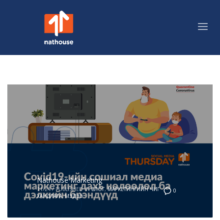
Nathouse Marketing
11/24
/
PUBLISHED IN
БЛОГ
,
МАРКЕТИНГИЙН ЧИГ
0
ХАНДЛАГА
,
МЭДЭЭ