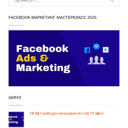
FACEBOOK МАРКЕТИНГ МАСТЕРКЛАСС 2025
ШИНЭ
FB бүүст хийхдээ анхаарах ёстой 15 зүйлс