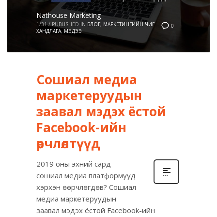
Nathouse Marketing
1/31
/
PUBLISHED IN
БЛОГ
,
МАРКЕТИНГИЙН ЧИГ
0
ХАНДЛАГА
,
МЭДЭЭ
Сошиал медиа
маркетеруудын
заавал мэдэх ёстой
Facebook-ийн
өөрчлөлтүүд
2019 оны эхний сард
сошиал медиа платформууд
хэрхэн өөрчлөгдөв? Сошиал
медиа маркетеруудын
заавал мэдэх ёстой Facebook-ийн