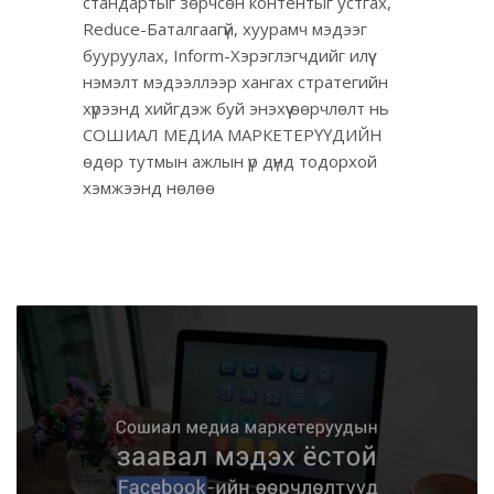
стандартыг зөрчсөн контентыг устгах,
Reduce-Баталгаагүй, хуурамч мэдээг
бууруулах, Inform-Хэрэглэгчдийг илүү
нэмэлт мэдээллээр хангах стратегийн
хүрээнд хийгдэж буй энэхүү өөрчлөлт нь
СОШИАЛ МЕДИА МАРКЕТЕРҮҮДИЙН
өдөр тутмын ажлын үр дүнд тодорхой
хэмжээнд нөлөө