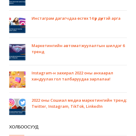
Инстаграм дагагчдаа өсгөх 14 үр дүнтэй арга
Маркетингийн автоматжуулалтын шилдэг 6
тренд
Instagram-н захирал 2022 оны анхаарал
хандуулах гол талбаруудаа зарлалаа!
2022 оны Сошиал медиа маркетингийн тренд:
Twitter, Instagram, TikTok, LinkedIn
ХОЛБООСУУД