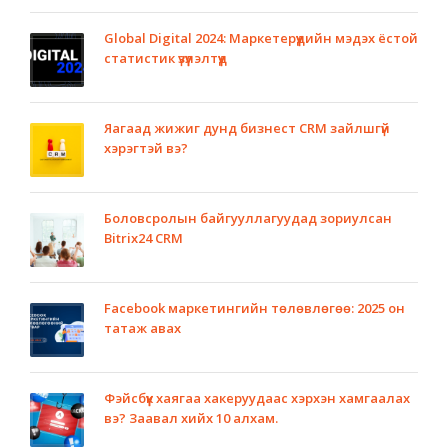
Global Digital 2024: Маркетерүүдийн мэдэх ёстой
статистик үзүүлэлтүүд
Яагаад жижиг дунд бизнест CRM зайлшгүй
хэрэгтэй вэ?
Боловсролын байгууллагуудад зориулсан
Bitrix24 CRM
Facebook маркетингийн төлөвлөгөө: 2025 он
татаж авах
Фэйсбүүк хаягаа хакеруудаас хэрхэн хамгаалах
вэ? Заавал хийх 10 алхам.