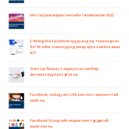
Инстаграм маркетингийн төлөвлөгөө 2022
E-Mongolia Facebook хуудсанд юу тохиолдсон
бэ? Яг ийм тохиолдолд ямар арга хэмжээ авах
вэ?
Start Up бизнест зориулсан хялбар
автоматжуулалт үүсгэх нь
Facebook, Instagram LIVE контент амжилттай
хийх нь
Facebook Group-ийг маркетингт үр дүнтэй
ашиглах нь