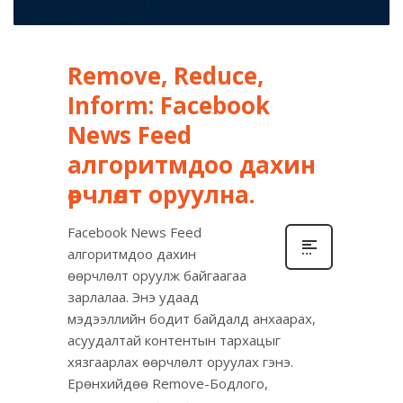
Remove, Reduce,
Inform: Facebook
News Feed
алгоритмдоо дахин
өөрчлөлт оруулна.
Facebook News Feed
алгоритмдоо дахин
өөрчлөлт оруулж байгаагаа
зарлалаа. Энэ удаад
мэдээллийн бодит байдалд анхаарах,
асуудалтай контентын тархацыг
хязгаарлах өөрчлөлт оруулах гэнэ.
Ерөнхийдөө Remove-Бодлого,